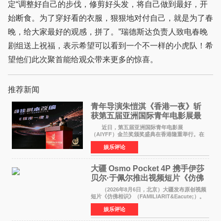
定“调整好自己的步伐，修剪好头发，将自己做到最好，开
始断食。为了穿好看的衣服，狠狠地对付自己，就是为了春
晚，给大家最好的观感，拼了。”瑞德斯达负责人致电春晚
剧组送上祝福，表示希望可以看到一个不一样的小虎队！希
望他们此次聚首能给观众带来更多的惊喜。
推荐新闻
青年导演朱愷淇《香港一夜》斩
获第五届亚洲国际青年电影展最
佳剧本改编奖
近日，第五届亚洲国际青年电影展
（AIYFF）金兰奖颁奖盛典在香港隆重举行。在
这场汇聚数百位海内外电影人、文化界人士及媒
娱乐评论
体代表的亚洲青年影视盛会上，香港本土电影
《香港一夜》（Dawn in Ho
大疆 Osmo Pocket 4P 携手伊莎
贝尔·于佩尔推出视频短片《仿佛
相识》
（2026年8月6日，北京）大疆发布原创视频
短片《仿佛相识》（FAMILIARIT&Eacute;）。
视频短片由戛纳国际电影节最佳女演员伊莎贝尔·
娱乐评论
于佩尔（Isabelle Huppert）主演，全程使用大
疆首款双主摄口