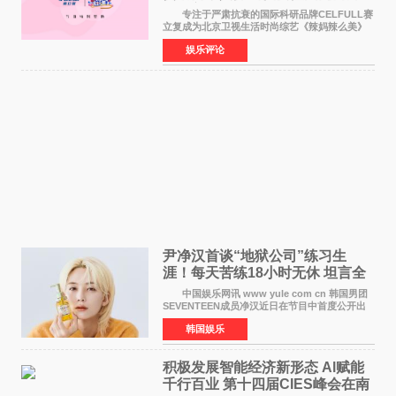
活力美
专注于严肃抗衰的国际科研品牌CELFULL赛
立复成为北京卫视生活时尚综艺《辣妈辣么美》
的特别赞助商,明星辣妈袁咏仪倾情参与，向广大
娱乐评论
都市女性传递健康生活新主张，寄语当代女性在
家庭与自我之间
尹净汉首谈“地狱公司”练习生
涯！每天苦练18小时无休 坦言全
靠成员撑过来
中国娱乐网讯 www yule com cn 韩国男团
SEVENTEEN成员净汉近日在节目中首度公开出
道前的残酷练习生经历，并提及经纪公司Pledis
韩国娱乐
娱乐，引发广泛关注。 在8月2日播出的日本
TBS综艺节目《周
积极发展智能经济新形态 Al赋能
千行百业 第十四届CIES峰会在南