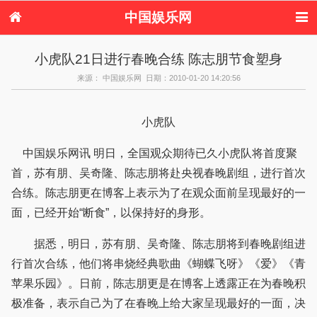
中国娱乐网
首页
新闻
女性
内地娱乐
小虎队21日进行春晚合练 陈志朋节食塑身
港台娱乐
日本娱乐
韩国娱乐
欧美娱乐
来源： 中国娱乐网 日期：2010-01-20 14:20:56
体育花边
音乐新闻
影视新闻
内地明星八卦
港台明星八卦
日本韩国明星
欧美明星八卦
娱乐评论
八卦
小虎队
中国娱乐网讯 明日，全国观众期待已久小虎队将首度聚
首，苏有朋、吴奇隆、陈志朋将赴央视春晚剧组，进行首次
合练。陈志朋更在博客上表示为了在观众面前呈现最好的一
面，已经开始“断食”，以保持好的身形。
据悉，明日，苏有朋、吴奇隆、陈志朋将到春晚剧组进
行首次合练，他们将串烧经典歌曲《蝴蝶飞呀》《爱》《青
苹果乐园》。日前，陈志朋更是在博客上透露正在为春晚积
极准备，表示自己为了在春晚上给大家呈现最好的一面，决