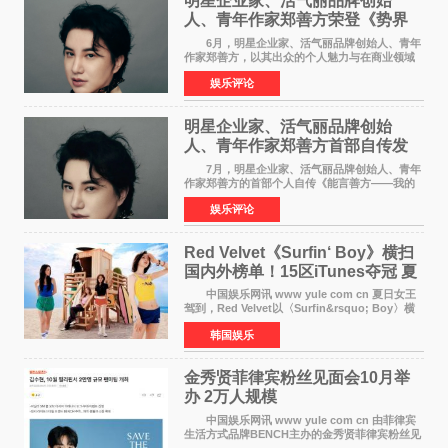
明星企业家、活气丽品牌创始
人、青年作家郑善方荣登《势界
POWERCIRCLES》6月刊
6月，明星企业家、活气丽品牌创始人、青年
作家郑善方，以其出众的个人魅力与在商业领域
的卓越建树，成功登上《势界
娱乐评论
POWERCIRCLES》，展现了他在时尚与商业领
域的双重影响力。 明星企业家、青
明星企业家、活气丽品牌创始
人、青年作家郑善方首部自传发
布， 书写跨界创业者的成长答卷
7月，明星企业家、活气丽品牌创始人、青年
作家郑善方的首部个人自传《能言善方——我的
跨界人生》正式发行。这本书以他的人生轨迹为
娱乐评论
脉络，首次完整公开了从逐梦少年到横跨美业、
公益等多领域的
Red Velvet《Surfin‘ Boy》横扫
国内外榜单！15区iTunes夺冠 夏
日女王强势回归
中国娱乐网讯 www yule com cn 夏日女王
驾到，Red Velvet以〈Surfin&rsquo; Boy〉横
扫国内外榜单，获得音乐粉丝的热烈反响。
韩国娱乐
Red Velvet于3日发行了夏日迷你专辑《Velvet
Summer》，
金秀贤菲律宾粉丝见面会10月举
办 2万人规模
中国娱乐网讯 www yule com cn 由菲律宾
生活方式品牌BENCH主办的金秀贤菲律宾粉丝见