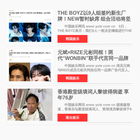
THE BOYZ以9人组签约新生厂
牌！NEW暂时缺席 组合活动将坚
定不移继续
中国娱乐网讯 www yule com cn 6日，
THE BOYZ表示：我们9人一致决定继续进行THE
BOYZ组合活动，并且已经完成了组合团体活动
韩国娱乐
签约。目前正在新生厂牌下进行活动准备。尚未
离开THE BOYZ原所
元斌×RIIZE元彬同框！两
代“WONBIN”联手代言同一品牌
颜值天花板合体
中国娱乐网讯 www yule com cn 演员元斌
与RIIZE成员元彬共同担任同一品牌广告代言人。
6日据独家报道，继演员元斌之后，RIIZE元彬最
韩国娱乐
近也被选为某在线中介平台A公司的共同广告代言
人，两人将作
香港殿堂级填词人黎彼得病逝 享
年76岁​
中国娱乐网讯 www yule com cn 据港媒报
道，香港乐坛殿堂级填词人、资深演员黎彼得于8
月5日上午因病离世，终年76岁。好友钟志光透
港台娱乐
露，黎彼得今年3月中风后便卧床休养，身体机能
持续衰退，最