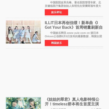
京盛大召开
中国医院改革先锋、著名医院管理专家、北
京健临医疗集团创始人朱明先生荣膺两项年度大
奖 2026年7月31日，盛夏金陵，长江之畔，
娱乐评论
以重落地·真务实·强链接为主题的2026&lsquo;人
工智能+&rsquo
ILLIT日本再创佳绩！新单曲《I
Got Your Back》首周销量刷新自
身纪录
中国娱乐网讯 www yule com cn 据日本
Oricon公信榜8月5日发布的最新数据，韩国女团
ILLIT在日本发行的第二张单曲《I Got Your
韩国娱乐
Back》首周销量达到71,009张，成功跻身最新一
期周单曲排行
《姐姐的翠君》真人电影特报公
开！timelesz桥本将生首度主演
12月4日上映