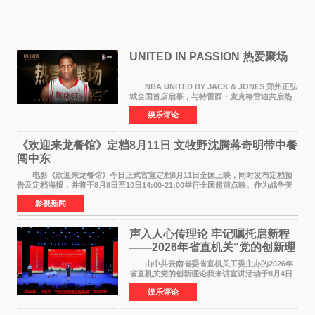
UNITED IN PASSION 热爱聚场
NBA UNITED BY JACK & JONES 郑州正弘
城全国首店启幕，与特雷西・麦克格雷迪共启热
爱 2026 年7 月21 日，
娱乐评论
NBAUNITEDBYJACK&JONES 全国首店，于郑
州正弘城正式启幕。NBA 传奇球星
《欢迎来龙餐馆》定档8月11日 文牧野沈腾蒋奇明带中餐
闯中东
电影《欢迎来龙餐馆》今日正式官宣定档8月11日全国上映，同时发布定档预
告及定档海报，并将于8月8日至10日14:00-21:00举行全国超前点映。作为战争美
食大片，影片讲述的是中国厨师徐福（沈腾
影视新闻
声入人心传理论 牢记嘱托启新程
——2026年省直机关“党的创新理
论我来讲”宣讲活动圆满落幕
由中共云南省委省直机关工委主办的2026年
省直机关党的创新理论我来讲宣讲活动于8月4日
至5日在昆明举办。活动以 "牢记嘱托 感恩奋进
娱乐评论
开创云南发展新局面 "为主题，坚持以新时代中国
特色社会主义