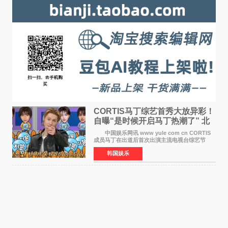
CORTIS马丁综艺首秀大放异彩！
自曝“是时候开启马丁热潮了” 北
美巡演火热进行中
中国娱乐网讯 www yule com cn CORTIS
成员马丁在出道后首次出演主流电视台综艺节
目，展现了多才多艺的魅力。 马丁出演了5日
韩国娱乐
播出的MBC《Radio Star》Fashion与Passion
之间，I&lsquo;m