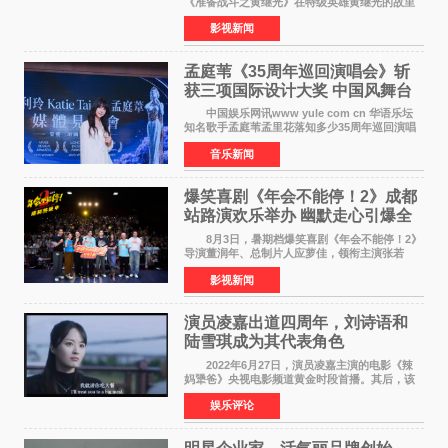
《准备战斗之黄继光》在特级英雄黄继光的故里
——四川省德阳市中江县黄继光出生地正式开
影视新闻
机。本片出品人、总制片人项亮月主持开机仪
式，&zwnj;特级英雄
孟庭苇《35周年巡回演唱会》斩
获三项国际设计大奖 中国风舞台
美学获全球认可
中国娱乐网讯www yule com cn 华语乐坛
知名歌手孟庭苇孟里花落知多少35周年巡回演唱
会再传喜讯。该演唱会先后荣获美国MUSE
音乐新闻
Creative Awards白金奖（Platinum Winner）、
英国London Design
爆笑喜剧《年会不能停！2》成都
站路演欢乐举办 幽默走心引爆全
场共鸣
8月3日，暑期档爆笑喜剧《年会不能停！2》
导演董润年、总制片人应萝佳，领衔主演张若
昀、白客，惊喜出演庄达菲，特别主演孙艺洲，
影视新闻
特别出演田雨，友情出演欧阳奋强出席成都路
演，与观众近距离互
演员凌嘉出道四周年，刘诗语和
陆雪琪成为其代表角色
2022年6月27日，演员凌嘉主演的电影《辣
妈犟爸》央视电影频道黄金时段首播。其后，该
电影在央视电影频道多次复播（2022年8月10
娱乐评论
日，2022年9月30日，2023年7月17日，2025年7
月14日）。除了多次复