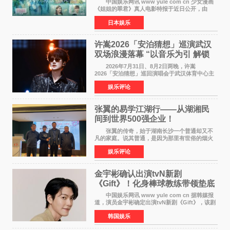
中国娱乐网讯 www yule com cn 少女漫画
《姐姐的翠君》真人电影特报于近日公开，由
timelesz成员桥本将生担任主演，这也是他首次
日本娱乐
担任电影主演，引发高度关注。 女高中生咲
苗翠（中岛瑠菜
许嵩2026「安泊猜想」巡演武汉
双场浪漫落幕 “以音乐为引 解锁
江城记忆”
2026年7月31日、8月2日两晚，许嵩
2026「安泊猜想」巡回演唱会于武汉体育中心主
体育场盛大开唱。许嵩与数万歌迷在此相聚，从
娱乐评论
浪漫惬意的舞台设计到充满诚意与惊喜的现场互
动，共同开启了一场关于
张翼的易学江湖行——从湖湘民
间到世界500强企业！
张翼的传奇，始于湖南长沙一个普通却又不
凡的家庭。说其普通，是因为那里有世俗的烟火
气；说其不凡，是因为家中有一位洞悉天地玄机
娱乐评论
的长者——他的爷爷。作为当地的风水师，爷爷
是张翼走进易学
金宇彬确认出演tvN新剧
《Gift》！化身棒球教练带领垫底
球队逆袭
中国娱乐网讯 www yule com cn 据韩媒报
道，演员金宇彬确定出演tvN新剧《Gift》，该剧
预计将于下半年播出，引发观众高度期待。
韩国娱乐
本剧改编自同名网络漫画，讲述一位经历意外事
故后获得特殊