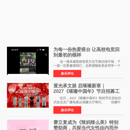
为每一份热爱搭台 让高校电竞回
到最初的模样
这一届卓威高校电竞文化节真的很不错，下
一届一定要邀请我们，也希望能给更多同学一个
来到现场的机会。 2026卓威高校电竞文化节
娱乐评论
已经落下帷幕，在活动结束后，仍有不少高校电
竞社负责人和现
逐光承文脉 启璀璨新章｜
2027《璀璨中国年》节目招募工
作圆满启动
近日，2027《璀璨中国年》特别节目启动仪
式在北京广播电视台演播大厅举行。 传播中
华优秀传统文化，弘扬纯正国风艺术，打造高规
娱乐评论
格、高质感、正能量的文艺盛典，是璀璨中国年
矢志不渝的初心
赛立复成为《辣妈辣么美》特别
赞助商，共探当代女性由内而外