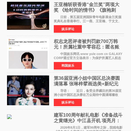
王亚楠斩获香港“金兰奖”两项大
奖 《给时间的情书》《旗袍刺
客》双双获肯定
日前，第五届亚洲国际青年电影展金兰奖颁
奖典礼在香港举行。江一燕、王亚楠、于文文、
李东学等知名演员出席活动。著名演员、导演王
娱乐评论
亚楠凭借音乐故事片《给时间的情书》和院线电
影《旗袍刺客》
权志龙恶评者被判罚款700万韩
元！所属社重申零容忍：匿名账
号也难逃刑责
中国娱乐网讯 www yule com cn GALAXY
CORP通过官方立场表示：为保护所属艺人权志
龙的名誉和权益，将持续对网络上发生的名誉损
韩国娱乐
害、散布虚假事实、侮辱、恶意诽谤等行为采取
法律应对措施。
第36届亚洲小姐中国区总决赛圆
满落幕 张琳梓擘画选美+新纪元
导语： 近日，备受业界瞩目的第36届亚
洲小姐中国区总决赛在万众期待中圆满璀璨收
官。整场盛典汇聚万千芳华，不仅完成了新一届
娱乐评论
美丽代言人的加冕选拔，更在行业发展层面带来
颠覆性突破。活动
建军100周年献礼电影《准备战斗
之黄继光》中江县开机 项亮月：
以光影为笔，书写英雄赞歌
2026年8月1日，建军99周年之际，院线电影