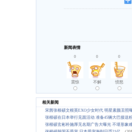
新闻表情
0
0
0
震惊
不解
愤怒
相关新闻
宋茜张根硕文根英EXO少女时代 明星素颜丑照
张根硕在日本举行见面活动 准备45辆大巴接送
张根硕玄彬朴施厚无名期广告大曝光 不堪形象
张根硕韩国不受宠 日本受宠海削日币21亿
(20