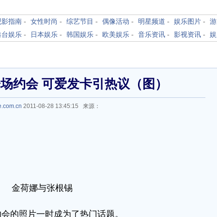
观影指南
-
女性时尚
-
综艺节目
-
偶像活动
-
明星频道
-
娱乐图片
-
游
港台娱乐
-
日本娱乐
-
韩国娱乐
-
欧美娱乐
-
音乐资讯
-
影视资讯
-
娱
场约会 可爱发卡引热议（图）
le.com.cn
2011-08-28 13:45:15 来源：
金荷娜与张根锡
约会的照片一时成为了热门话题。