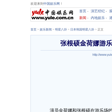
欢迎来到
中国娱乐网
！
首页
-
演艺经纪
-
新闻
-
内地娱乐
-
首页
>
娱乐新闻
>
明星八卦
>
日本韩国明星八卦
> 正文
张根硕金荷娜游乐
http://www.yu
演员金荷娜和张根硕在游乐场