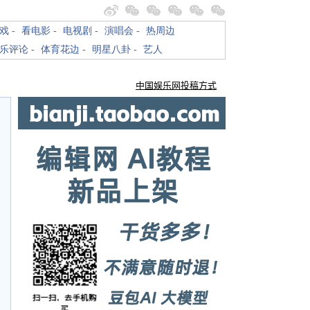
戏
-
看电影
-
电视剧
-
演唱会
-
热周边
乐评论
-
体育花边
-
明星八卦
-
艺人