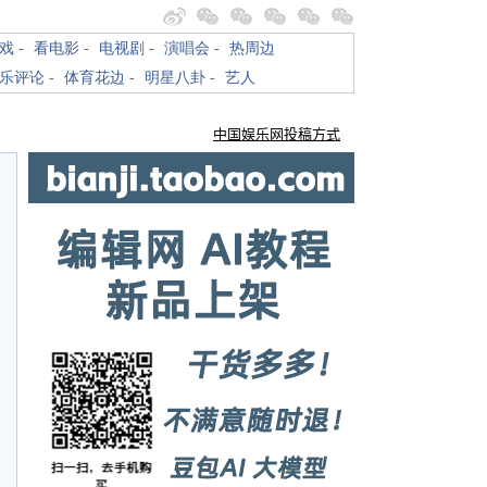
戏
-
看电影
-
电视剧
-
演唱会
-
热周边
乐评论
-
体育花边
-
明星八卦
-
艺人