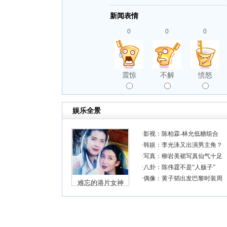
新闻表情
0
0
0
震惊
不解
愤怒