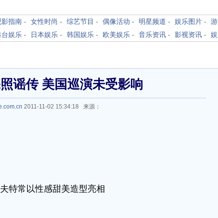
观影指南
-
女性时尚
-
综艺节目
-
偶像活动
-
明星频道
-
娱乐图片
-
游
港台娱乐
-
日本娱乐
-
韩国娱乐
-
欧美娱乐
-
音乐资讯
-
影视资讯
-
娱
照谣传 美国巡演未受影响
le.com.cn
2011-11-02 15:34:18 来源：
威夫特常以性感甜美造型亮相