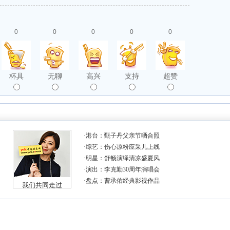
0
0
0
0
0
杯具
无聊
高兴
支持
超赞