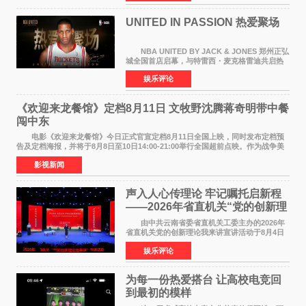
持续衰退，最
UNITED IN PASSION 热爱聚场
NBA UNITED BY JACK & JONES 郑州正弘
城全国首店启幕，与特雷西・麦克格雷迪共启热
爱 2026 年7 月21 日，
娱乐评论
NBAUNITEDBYJACK&JONES 全国首店，于郑
州正弘城正式启幕。NBA 传奇球星
《欢迎来龙餐馆》定档8月11日 文牧野沈腾蒋奇明带中餐
闯中东
电影《欢迎来龙餐馆》今日正式官宣定档8月11日全国上映，同时发布定档预
告及定档海报，并将于8月8日至10日14:00-21:00举行全国超前点映。作为战争美
食大片，影片讲述的是中国厨师徐福（沈腾
影视新闻
声入人心传理论 牢记嘱托启新程
——2026年省直机关“党的创新理
论我来讲”宣讲活动圆满落幕
由中共云南省委省直机关工委主办的2026年
省直机关党的创新理论我来讲宣讲活动于8月4日
至5日在昆明举办。活动以 "牢记嘱托 感恩奋进
娱乐评论
开创云南发展新局面 "为主题，坚持以新时代中国
特色社会主义
为每一份热爱搭台 让高校电竞回
到最初的模样