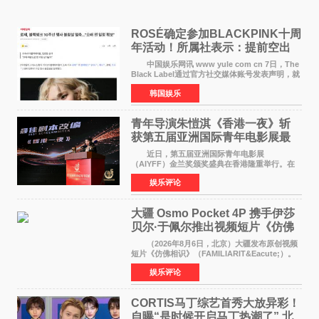
ROSÉ确定参加BLACKPINK十周
年活动！所属社表示：提前空出
了时间
中国娱乐网讯 www yule com cn 7日，The
Black Label通过官方社交媒体账号发表声明，就
近期网络上关于ROS&Eacute;个人行程及是否参
韩国娱乐
加BLACKPINK出道纪念活动的种种猜测作出正
式回应。 Th
青年导演朱愷淇《香港一夜》斩
获第五届亚洲国际青年电影展最
佳剧本改编奖
近日，第五届亚洲国际青年电影展
（AIYFF）金兰奖颁奖盛典在香港隆重举行。在
这场汇聚数百位海内外电影人、文化界人士及媒
娱乐评论
体代表的亚洲青年影视盛会上，香港本土电影
《香港一夜》（Dawn in Ho
大疆 Osmo Pocket 4P 携手伊莎
贝尔·于佩尔推出视频短片《仿佛
相识》
（2026年8月6日，北京）大疆发布原创视频
短片《仿佛相识》（FAMILIARIT&Eacute;）。
视频短片由戛纳国际电影节最佳女演员伊莎贝尔·
娱乐评论
于佩尔（Isabelle Huppert）主演，全程使用大
疆首款双主摄口
CORTIS马丁综艺首秀大放异彩！
自曝“是时候开启马丁热潮了” 北