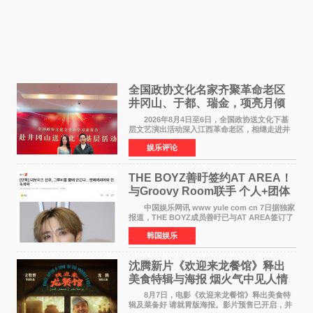
全国政协文化名家齐聚革命老区
井冈山、于都、瑞金，项亮月倾
情献唱《桃花谣》致敬红色沃土
2026年8月4日至6日，全国政协送文化下基
层文艺演出活动深入江西革命老区，相继走进井
冈山、于都长征出发地、瑞金三地。由全国政协
娱乐评论
文化文史和学习委员会副主任、甘肃省政协原主
席欧阳坚率团，一
THE BOYZ善旴签约AT AREA！
与Groovy Room联手 个人+团体
活动并行
中国娱乐网讯 www yule com cn 7日据独家
报道，THE BOYZ成员善旴已与AT AREA签订了
专属合约。AT AREA是由知名制作人组合
韩国娱乐
Groovy Room创立的hip-hop厂牌，旗下拥有多
位实力派音乐人，在韩
沈腾新片《欢迎来龙餐馆》释出
美食特辑与海报 烟火气中见人情
温暖
8月7日，电影《欢迎来龙餐馆》释出美食特
辑及菜备好 请就胃版海报。影片预售已开启，并