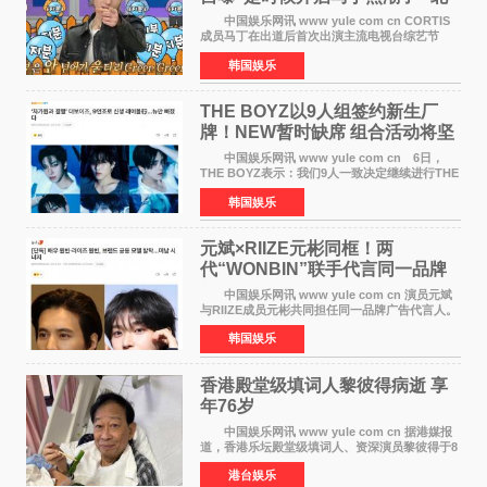
美巡演火热进行中
中国娱乐网讯 www yule com cn CORTIS
成员马丁在出道后首次出演主流电视台综艺节
目，展现了多才多艺的魅力。 马丁出演了5日
韩国娱乐
播出的MBC《Radio Star》Fashion与Passion
之间，I&lsquo;m
THE BOYZ以9人组签约新生厂
牌！NEW暂时缺席 组合活动将坚
定不移继续
中国娱乐网讯 www yule com cn 6日，
THE BOYZ表示：我们9人一致决定继续进行THE
BOYZ组合活动，并且已经完成了组合团体活动
韩国娱乐
签约。目前正在新生厂牌下进行活动准备。尚未
离开THE BOYZ原所
元斌×RIIZE元彬同框！两
代“WONBIN”联手代言同一品牌
颜值天花板合体
中国娱乐网讯 www yule com cn 演员元斌
与RIIZE成员元彬共同担任同一品牌广告代言人。
6日据独家报道，继演员元斌之后，RIIZE元彬最
韩国娱乐
近也被选为某在线中介平台A公司的共同广告代言
人，两人将作
香港殿堂级填词人黎彼得病逝 享
年76岁​
中国娱乐网讯 www yule com cn 据港媒报
道，香港乐坛殿堂级填词人、资深演员黎彼得于8
月5日上午因病离世，终年76岁。好友钟志光透
港台娱乐
露，黎彼得今年3月中风后便卧床休养，身体机能