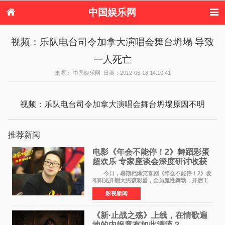
中国娱乐网
首页
新闻
女性
内地娱乐
视频：乐队电台司令加拿大演唱会舞台坍塌 导致
港台娱乐
日本娱乐
韩国娱乐
欧美娱乐
一人死亡
体育花边
音乐新闻
影视新闻
内地明星八卦
港台明星八卦
日本韩国明星
欧美明星八卦
娱乐评论
来源： 中国娱乐网 日期：2012-06-18 14:10:41
八卦
视频：乐队电台司令加拿大演唱会舞台坍塌原因不明
推荐新闻
电影《年会不能停！2》舞蹈彩蛋
超欢乐 专家座谈会深度研讨收获
满满
今日，暑期档爆笑喜剧《年会不能停！2》发
布阳光开朗大男孩彩蛋，全员魔性舞动，开启工
位狂欢模式。影片于昨日同步举办专家座谈会，
影视新闻
导演董润年、总制片人应萝佳出席现场，与一众
业内、学界专家
《新·止战之殇》上线，在情歌遍
地的内娱竟有如此清流？