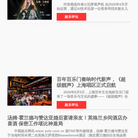
抖音精选作者@旧梦留声机 自2026年4月开
始运营，通过AI技术还原一位母亲寻找失散女儿
的故事，凭借强情感表达获得大量用户关注，发
娱乐评论
布仅21小时便获得超1亿曝光、超1000万互动。
此后，账号持续沿
百年百乐门奏响时代新声，《超
级靓声》上海唱区正式启航
2026年8月5日，上海百年文化地标百乐门迎
来了一场音乐与文化的盛事——《超级靓声》全
国励志音乐公益节目上海唱区新闻发布会暨启动
娱乐评论
仪式在此隆重举行。各界领导、嘉宾与媒体朋友
齐聚一堂，共同
汤姆·霍兰德与赞达亚婚后宴请亲友！英格兰乡间酒店办
喜酒 保密工作堪比神盾局
中国娱乐网讯 www yule com cn 据TMZ等外媒报道，汤姆·霍兰德与赞达亚
于当地时间本周二在英格兰萨里郡Beaverbrook酒店（靠近霍兰德的出生地金斯