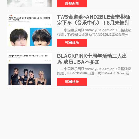
影视新闻
·麦克格雷格领衔主演的2026暑期惊悚冒险大片
《逃出绝
TWS金道勋×AND2BLE金奎彬确
定下车《音乐中心》！8月末告别
MC席位
中国娱乐网讯 www yule com cn 7日据独家
报道，TWS成员金道勋与AND2BLE成员金奎彬
将于8月离开《音乐中心》MC的位置。 金道
韩国娱乐
勋与金奎彬于去年3月与H2H A-NA一起被选为
《音乐中心》MC，约1
BLACKPINK十周年活动三人出
席 成员LISA不参加
中国娱乐网讯 www yule com cn 7日据独家
报道，BLACKPINK出道十周年Meet & Greet活
动将由智秀、ROS&Eacute;、JENNIE出席，
韩国娱乐
LISA将缺席。 此前BLACKPINK所属社YG并
未为组合出道十周年做