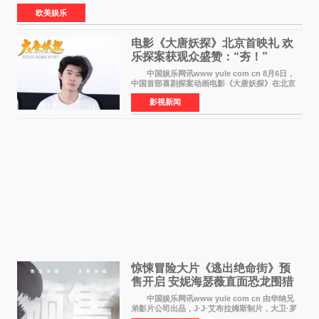
顿）举办婚宴，邀请家人与朋友们喝喜酒，庆祝
欧美娱乐
电影《大唐妖探》北京首映礼 欢
乐探案获观众盛赞：“夯！”
中国娱乐网讯www yule com cn 8月6日，
中国首部喜剧探案动画电影《大唐妖探》在北京
举办电影首映礼。导演程腾、联合导演黄珉、总
影视新闻
制片人曹紫建、制片人李莹莹，配音导演张喆，
对白指导程寅，领
惊悚冒险大片《逃出绝命街》预
售开启 安妮海瑟薇直面恐龙围猎
中国娱乐网讯www yule com cn 由华纳兄
弟影片公司出品，J·J·艾布拉姆斯制片，大卫·罗
伯特·米切尔执导，好莱坞巨星安妮·海瑟薇和伊万