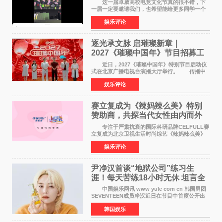
这一届卓威高校电竞文化节真的很不错，下
一届一定要邀请我们，也希望能给更多同学一个
来到现场的机会。 2026卓威高校电竞文化节
娱乐评论
已经落下帷幕，在活动结束后，仍有不少高校电
竞社负责人和现
逐光承文脉 启璀璨新章｜
2027《璀璨中国年》节目招募工
作圆满启动
近日，2027《璀璨中国年》特别节目启动仪
式在北京广播电视台演播大厅举行。 传播中
华优秀传统文化，弘扬纯正国风艺术，打造高规
娱乐评论
格、高质感、正能量的文艺盛典，是璀璨中国年
矢志不渝的初心
赛立复成为《辣妈辣么美》特别
赞助商，共探当代女性由内而外
活力美
专注于严肃抗衰的国际科研品牌CELFULL赛
立复成为北京卫视生活时尚综艺《辣妈辣么美》
的特别赞助商,明星辣妈袁咏仪倾情参与，向广大
娱乐评论
都市女性传递健康生活新主张，寄语当代女性在
家庭与自我之间
尹净汉首谈“地狱公司”练习生
涯！每天苦练18小时无休 坦言全
靠成员撑过来
中国娱乐网讯 www yule com cn 韩国男团
SEVENTEEN成员净汉近日在节目中首度公开出
道前的残酷练习生经历，并提及经纪公司Pledis
韩国娱乐
娱乐，引发广泛关注。 在8月2日播出的日本
TBS综艺节目《周