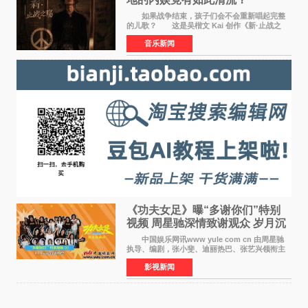
如果战争结束，孩子们会不会重新唱起完整
的儿歌？ 这是吴楷文 Kai 创作《新·止战之
殇》时最初的想法。 从伊朗相关冲突引发的
音乐新闻
地区局势，到世界各地仍在发生的动荡与不安，
战争从来不只
《功夫女足》曝“多谢你们”特别
视频 周星驰深情致谢观众 岁月沉
淀不灭初心
中国娱乐网讯www yule com cn 由周星驰
执导、编剧，张小斐、迪丽热巴、张艺兴领衔主
演，刘嘉玲、佐藤健特别出演，艾米、雪野、蔡
影视新闻
思贝、胡予安、倪好特别介绍的喜剧电影《功夫
女足》释出多谢你