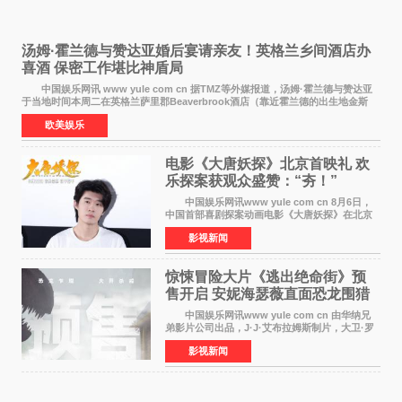
汤姆·霍兰德与赞达亚婚后宴请亲友！英格兰乡间酒店办
喜酒 保密工作堪比神盾局
中国娱乐网讯 www yule com cn 据TMZ等外媒报道，汤姆·霍兰德与赞达亚
于当地时间本周二在英格兰萨里郡Beaverbrook酒店（靠近霍兰德的出生地金斯
顿）举办婚宴，邀请家人与朋友们喝喜酒，庆祝
欧美娱乐
电影《大唐妖探》北京首映礼 欢
乐探案获观众盛赞：“夯！”
中国娱乐网讯www yule com cn 8月6日，
中国首部喜剧探案动画电影《大唐妖探》在北京
举办电影首映礼。导演程腾、联合导演黄珉、总
影视新闻
制片人曹紫建、制片人李莹莹，配音导演张喆，
对白指导程寅，领
惊悚冒险大片《逃出绝命街》预
售开启 安妮海瑟薇直面恐龙围猎
中国娱乐网讯www yule com cn 由华纳兄
弟影片公司出品，J·J·艾布拉姆斯制片，大卫·罗
伯特·米切尔执导，好莱坞巨星安妮·海瑟薇和伊万
影视新闻
·麦克格雷格领衔主演的2026暑期惊悚冒险大片
《逃出绝