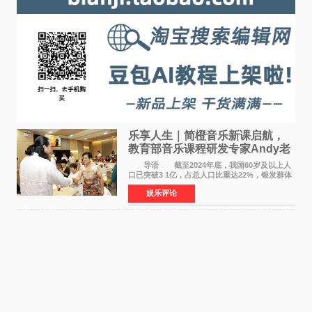
乐享人生｜简橙音乐新课启航，
教育部音乐课程研发专家Andy老
师重磅入驻领航银龄琴声
导语 截至2024年底，我国60岁及以上人
口已突破3 1亿，占总人口比重达22%，银发群体
的精神文化需求日益凸显。2024年1月，国务院办
娱乐评论
公厅印发《关于发展银发经济增进老年人福祉的
意见》——这是