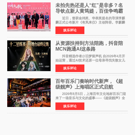
未拍先热还是人“红”是非多？名
导钦点新人黄筠媞，百佳争鸣霸
气回应
近日，曾获金鸡奖、华表奖提名的导演李麒
麟正式公布新片《有凤来仪》主创阵容。李麒麟
早年凭电影《华容道》获得金鸡奖、华表奖提
娱乐评论
名，此后长期参与国内外电影制作，其担任制片
人参与的作品亦曾
从资源扶持到方法陪跑，抖音陪
MCN跑通AI这条路
抖音精选作者@旧梦留声机 自2026年4月开
始运营，通过AI技术还原一位母亲寻找失散女儿
的故事，凭借强情感表达获得大量用户关注，发
娱乐评论
布仅21小时便获得超1亿曝光、超1000万互动。
此后，账号持续沿
百年百乐门奏响时代新声，《超
级靓声》上海唱区正式启航
2026年8月5日，上海百年文化地标百乐门迎
来了一场音乐与文化的盛事——《超级靓声》全
国励志音乐公益节目上海唱区新闻发布会暨启动
娱乐评论
仪式在此隆重举行。各界领导、嘉宾与媒体朋友
齐聚一堂，共同