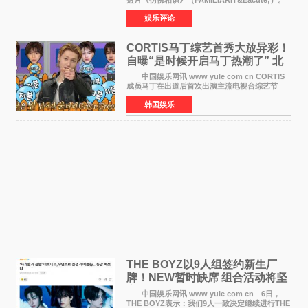
视频短片由戛纳国际电影节最佳女演员伊莎贝尔·
娱乐评论
于佩尔（Isabelle Huppert）主演，全程使用大
疆首款双主摄口
CORTIS马丁综艺首秀大放异彩！
自曝“是时候开启马丁热潮了” 北
美巡演火热进行中
中国娱乐网讯 www yule com cn CORTIS
成员马丁在出道后首次出演主流电视台综艺节
目，展现了多才多艺的魅力。 马丁出演了5日
韩国娱乐
播出的MBC《Radio Star》Fashion与Passion
之间，I&lsquo;m
THE BOYZ以9人组签约新生厂
牌！NEW暂时缺席 组合活动将坚
定不移继续
中国娱乐网讯 www yule com cn 6日，
THE BOYZ表示：我们9人一致决定继续进行THE