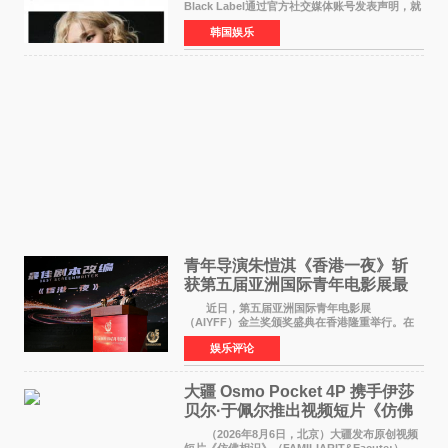
Black Label通过官方社交媒体账号发表声明，就
近期网络上关于ROS&Eacute;个人行程及是否参
韩国娱乐
加BLACKPINK出道纪念活动的种种猜测作出正
式回应。 Th
青年导演朱愷淇《香港一夜》斩
获第五届亚洲国际青年电影展最
佳剧本改编奖
近日，第五届亚洲国际青年电影展
（AIYFF）金兰奖颁奖盛典在香港隆重举行。在
这场汇聚数百位海内外电影人、文化界人士及媒
娱乐评论
体代表的亚洲青年影视盛会上，香港本土电影
《香港一夜》（Dawn in Ho
大疆 Osmo Pocket 4P 携手伊莎
贝尔·于佩尔推出视频短片《仿佛
相识》
（2026年8月6日，北京）大疆发布原创视频
短片《仿佛相识》（FAMILIARIT&Eacute;）。