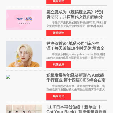
娱乐评论
格、高质感、正能量的文艺盛典，是璀璨中国年
矢志不渝的初心
赛立复成为《辣妈辣么美》特别
赞助商，共探当代女性由内而外
活力美
专注于严肃抗衰的国际科研品牌CELFULL赛
立复成为北京卫视生活时尚综艺《辣妈辣么美》
的特别赞助商,明星辣妈袁咏仪倾情参与，向广大
娱乐评论
都市女性传递健康生活新主张，寄语当代女性在
家庭与自我之间
尹净汉首谈“地狱公司”练习生
涯！每天苦练18小时无休 坦言全
靠成员撑过来
中国娱乐网讯 www yule com cn 韩国男团
SEVENTEEN成员净汉近日在节目中首度公开出
道前的残酷练习生经历，并提及经纪公司Pledis
韩国娱乐
娱乐，引发广泛关注。 在8月2日播出的日本
TBS综艺节目《周
积极发展智能经济新形态 Al赋能
千行百业 第十四届CIES峰会在南
京盛大召开
中国医院改革先锋、著名医院管理专家、北
京健临医疗集团创始人朱明先生荣膺两项年度大
奖 2026年7月31日，盛夏金陵，长江之畔，
娱乐评论
以重落地·真务实·强链接为主题的2026&lsquo;人
工智能+&rsquo
ILLIT日本再创佳绩！新单曲《I
Got Your Back》首周销量刷新自