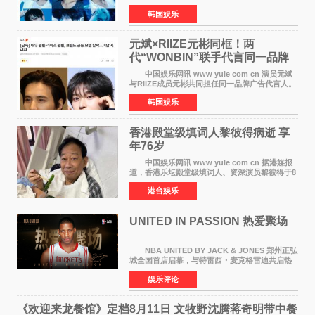
BOYZ组合活动，并且已经完成了组合团体活动
韩国娱乐
签约。目前正在新生厂牌下进行活动准备。尚未
离开THE BOYZ原所
元斌×RIIZE元彬同框！两
代“WONBIN”联手代言同一品牌
颜值天花板合体
中国娱乐网讯 www yule com cn 演员元斌
与RIIZE成员元彬共同担任同一品牌广告代言人。
6日据独家报道，继演员元斌之后，RIIZE元彬最
韩国娱乐
近也被选为某在线中介平台A公司的共同广告代言
人，两人将作
香港殿堂级填词人黎彼得病逝 享
年76岁​
中国娱乐网讯 www yule com cn 据港媒报
道，香港乐坛殿堂级填词人、资深演员黎彼得于8
月5日上午因病离世，终年76岁。好友钟志光透
港台娱乐
露，黎彼得今年3月中风后便卧床休养，身体机能
持续衰退，最
UNITED IN PASSION 热爱聚场
NBA UNITED BY JACK & JONES 郑州正弘
城全国首店启幕，与特雷西・麦克格雷迪共启热
爱 2026 年7 月21 日，
娱乐评论
NBAUNITEDBYJACK&JONES 全国首店，于郑
州正弘城正式启幕。NBA 传奇球星
《欢迎来龙餐馆》定档8月11日 文牧野沈腾蒋奇明带中餐