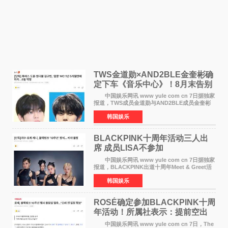
TWS金道勋×AND2BLE金奎彬确
定下车《音乐中心》！8月末告别
MC席位
中国娱乐网讯 www yule com cn 7日据独家
报道，TWS成员金道勋与AND2BLE成员金奎彬
将于8月离开《音乐中心》MC的位置。 金道
韩国娱乐
勋与金奎彬于去年3月与H2H A-NA一起被选为
《音乐中心》MC，约1
BLACKPINK十周年活动三人出
席 成员LISA不参加
中国娱乐网讯 www yule com cn 7日据独家
报道，BLACKPINK出道十周年Meet & Greet活
动将由智秀、ROS&Eacute;、JENNIE出席，
韩国娱乐
LISA将缺席。 此前BLACKPINK所属社YG并
未为组合出道十周年做
ROSÉ确定参加BLACKPINK十周
年活动！所属社表示：提前空出
了时间
中国娱乐网讯 www yule com cn 7日，The