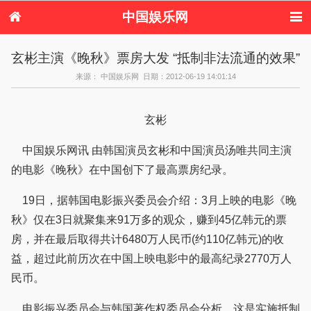
中国娱乐网
首页
新闻
女性
内地娱乐
玄彬主演《晚秋》票房大发 “抵制非法流通的效果”
港台娱乐
日本娱乐
韩国娱乐
欧美娱乐
来源： 中国娱乐网 日期：2012-06-19 14:01:14
体育花边
音乐新闻
影视新闻
内地明星八卦
港台明星八卦
日本韩国明星
欧美明星八卦
娱乐评论
八卦
玄彬
中国娱乐网讯 由韩国演员玄彬和中国演员汤唯共同主演
的电影《晚秋》在中国创下了最高票房纪录。
19日，据韩国电影振兴委员会介绍：3月上映的电影《晚
秋》仅在3日就聚集来91万多的观众，赚到45亿韩元的票
房，并在最后取得共计6480万人民币(约110亿韩元)的收
益，超过此前历次在中国上映电影中的最高纪录2770万人
民币。
电影振兴委员会与韩国著作权委员会分析，这是实施抵制