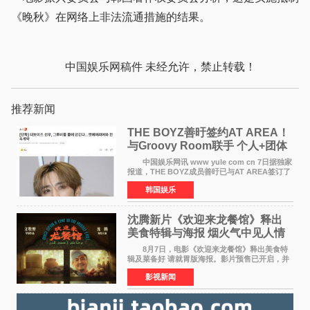
《晚秋》在网络上非法流通措施的结果。
中国娱乐网稿件 未经允许，禁止转载！
推荐新闻
THE BOYZ善旴签约AT AREA！
与Groovy Room联手 个人+团体
活动并行
中国娱乐网讯 www yule com cn 7日据独家
报道，THE BOYZ成员善旴已与AT AREA签订了
专属合约。AT AREA是由知名制作人组合
韩国娱乐
Groovy Room创立的hip-hop厂牌，旗下拥有多
位实力派音乐人，在韩
沈腾新片《欢迎来龙餐馆》释出
美食特辑与海报 烟火气中见人情
温暖
8月7日，电影《欢迎来龙餐馆》释出美食特
辑及菜备好 请就胃版海报。影片预售已开启，并
将于8月8日至10日14:00-21:00举行全国超前点
影视新闻
映。电影《欢迎来龙餐馆》作为战争美食喜剧大
片，讲述了中国