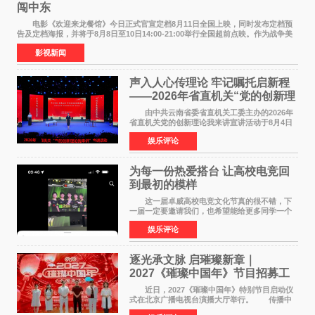
闯中东
电影《欢迎来龙餐馆》今日正式官宣定档8月11日全国上映，同时发布定档预
告及定档海报，并将于8月8日至10日14:00-21:00举行全国超前点映。作为战争美
食大片，影片讲述的是中国厨师徐福（沈腾
影视新闻
声入人心传理论 牢记嘱托启新程
——2026年省直机关“党的创新理
论我来讲”宣讲活动圆满落幕
由中共云南省委省直机关工委主办的2026年
省直机关党的创新理论我来讲宣讲活动于8月4日
至5日在昆明举办。活动以 "牢记嘱托 感恩奋进
娱乐评论
开创云南发展新局面 "为主题，坚持以新时代中国
特色社会主义
为每一份热爱搭台 让高校电竞回
到最初的模样
这一届卓威高校电竞文化节真的很不错，下
一届一定要邀请我们，也希望能给更多同学一个
来到现场的机会。 2026卓威高校电竞文化节
娱乐评论
已经落下帷幕，在活动结束后，仍有不少高校电
竞社负责人和现
逐光承文脉 启璀璨新章｜
2027《璀璨中国年》节目招募工
作圆满启动
近日，2027《璀璨中国年》特别节目启动仪
式在北京广播电视台演播大厅举行。 传播中
华优秀传统文化，弘扬纯正国风艺术，打造高规