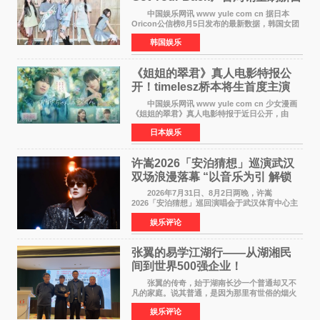
身纪录
中国娱乐网讯 www yule com cn 据日本
Oricon公信榜8月5日发布的最新数据，韩国女团
ILLIT在日本发行的第二张单曲《I Got Your
韩国娱乐
Back》首周销量达到71,009张，成功跻身最新一
期周单曲排行
《姐姐的翠君》真人电影特报公
开！timelesz桥本将生首度主演
12月4日上映
中国娱乐网讯 www yule com cn 少女漫画
《姐姐的翠君》真人电影特报于近日公开，由
timelesz成员桥本将生担任主演，这也是他首次
日本娱乐
担任电影主演，引发高度关注。 女高中生咲
苗翠（中岛瑠菜
许嵩2026「安泊猜想」巡演武汉
双场浪漫落幕 “以音乐为引 解锁
江城记忆”
2026年7月31日、8月2日两晚，许嵩
2026「安泊猜想」巡回演唱会于武汉体育中心主
体育场盛大开唱。许嵩与数万歌迷在此相聚，从
娱乐评论
浪漫惬意的舞台设计到充满诚意与惊喜的现场互
动，共同开启了一场关于
张翼的易学江湖行——从湖湘民
间到世界500强企业！
张翼的传奇，始于湖南长沙一个普通却又不
凡的家庭。说其普通，是因为那里有世俗的烟火
气；说其不凡，是因为家中有一位洞悉天地玄机
娱乐评论
的长者——他的爷爷。作为当地的风水师，爷爷