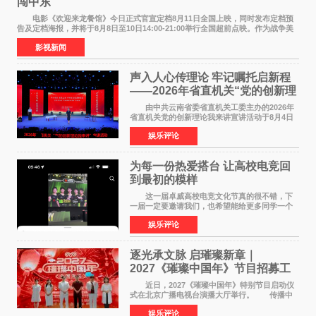
闯中东
电影《欢迎来龙餐馆》今日正式官宣定档8月11日全国上映，同时发布定档预
告及定档海报，并将于8月8日至10日14:00-21:00举行全国超前点映。作为战争美
食大片，影片讲述的是中国厨师徐福（沈腾
影视新闻
声入人心传理论 牢记嘱托启新程
——2026年省直机关“党的创新理
论我来讲”宣讲活动圆满落幕
由中共云南省委省直机关工委主办的2026年
省直机关党的创新理论我来讲宣讲活动于8月4日
至5日在昆明举办。活动以 "牢记嘱托 感恩奋进
娱乐评论
开创云南发展新局面 "为主题，坚持以新时代中国
特色社会主义
为每一份热爱搭台 让高校电竞回
到最初的模样
这一届卓威高校电竞文化节真的很不错，下
一届一定要邀请我们，也希望能给更多同学一个
来到现场的机会。 2026卓威高校电竞文化节
娱乐评论
已经落下帷幕，在活动结束后，仍有不少高校电
竞社负责人和现
逐光承文脉 启璀璨新章｜
2027《璀璨中国年》节目招募工
作圆满启动
近日，2027《璀璨中国年》特别节目启动仪
式在北京广播电视台演播大厅举行。 传播中
华优秀传统文化，弘扬纯正国风艺术，打造高规
娱乐评论
格、高质感、正能量的文艺盛典，是璀璨中国年