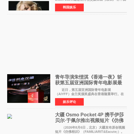
近期网络上关于ROS&Eacute;个人行程及是否参
韩国娱乐
加BLACKPINK出道纪念活动的种种猜测作出正
式回应。 Th
青年导演朱愷淇《香港一夜》斩
获第五届亚洲国际青年电影展最
佳剧本改编奖
近日，第五届亚洲国际青年电影展
（AIYFF）金兰奖颁奖盛典在香港隆重举行。在
这场汇聚数百位海内外电影人、文化界人士及媒
娱乐评论
体代表的亚洲青年影视盛会上，香港本土电影
《香港一夜》（Dawn in Ho
大疆 Osmo Pocket 4P 携手伊莎
贝尔·于佩尔推出视频短片《仿佛
相识》
（2026年8月6日，北京）大疆发布原创视频
短片《仿佛相识》（FAMILIARIT&Eacute;）。