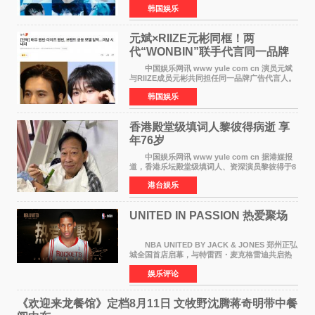
韩国娱乐
签约。目前正在新生厂牌下进行活动准备。尚未
离开THE BOYZ原所
元斌×RIIZE元彬同框！两
代“WONBIN”联手代言同一品牌
颜值天花板合体
中国娱乐网讯 www yule com cn 演员元斌
与RIIZE成员元彬共同担任同一品牌广告代言人。
6日据独家报道，继演员元斌之后，RIIZE元彬最
韩国娱乐
近也被选为某在线中介平台A公司的共同广告代言
人，两人将作
香港殿堂级填词人黎彼得病逝 享
年76岁​
中国娱乐网讯 www yule com cn 据港媒报
道，香港乐坛殿堂级填词人、资深演员黎彼得于8
月5日上午因病离世，终年76岁。好友钟志光透
港台娱乐
露，黎彼得今年3月中风后便卧床休养，身体机能
持续衰退，最
UNITED IN PASSION 热爱聚场
NBA UNITED BY JACK & JONES 郑州正弘
城全国首店启幕，与特雷西・麦克格雷迪共启热
爱 2026 年7 月21 日，
娱乐评论
NBAUNITEDBYJACK&JONES 全国首店，于郑
州正弘城正式启幕。NBA 传奇球星
《欢迎来龙餐馆》定档8月11日 文牧野沈腾蒋奇明带中餐