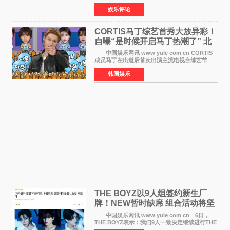
视频短片由戛纳国际电影节最佳女演员伊莎贝尔·
娱乐评论
于佩尔（Isabelle Huppert）主演，全程使用大
疆首款双主摄口
CORTIS马丁综艺首秀大放异彩！
自曝“是时候开启马丁热潮了” 北
美巡演火热进行中
中国娱乐网讯 www yule com cn CORTIS
成员马丁在出道后首次出演主流电视台综艺节
目，展现了多才多艺的魅力。 马丁出演了5日
韩国娱乐
播出的MBC《Radio Star》Fashion与Passion
之间，I&lsquo;m
THE BOYZ以9人组签约新生厂
牌！NEW暂时缺席 组合活动将坚
定不移继续
中国娱乐网讯 www yule com cn 6日，
THE BOYZ表示：我们9人一致决定继续进行THE
BOYZ组合活动，并且已经完成了组合团体活动