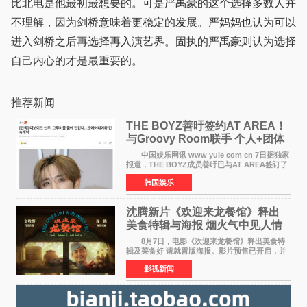
比北电是他最初最想要的。可是严禹豪的这个选择多数人并
不理解，因为剑桥意味着更稳定的发展。严妈妈也认为可以
进入剑桥之后再选择再入演艺界。固执的严禹豪则认为选择
自己内心的才是最重要的。
推荐新闻
THE BOYZ善旴签约AT AREA！
与Groovy Room联手 个人+团体
活动并行
中国娱乐网讯 www yule com cn 7日据独家
报道，THE BOYZ成员善旴已与AT AREA签订了
专属合约。AT AREA是由知名制作人组合
韩国娱乐
Groovy Room创立的hip-hop厂牌，旗下拥有多
位实力派音乐人，在韩
沈腾新片《欢迎来龙餐馆》释出
美食特辑与海报 烟火气中见人情
温暖
8月7日，电影《欢迎来龙餐馆》释出美食特
辑及菜备好 请就胃版海报。影片预售已开启，并
将于8月8日至10日14:00-21:00举行全国超前点
影视新闻
映。电影《欢迎来龙餐馆》作为战争美食喜剧大
片，讲述了中国