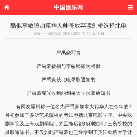
中国娱乐网
首页
新闻
女性
内地娱乐
酷似李敏镐加籍华人帅哥放弃读剑桥选择北电
港台娱乐
日本娱乐
韩国娱乐
欧美娱乐
来源： 中国娱乐网 日期：2012-09-04 10:48:34
体育花边
音乐新闻
影视新闻
内地明星八卦
港台明星八卦
日本韩国明星
欧美明星八卦
娱乐评论
八卦
严禹豪写真
严禹豪被指与李敏镐颇为相似
严禹豪获北电录取通知书
严禹豪曝光收到的剑桥大学录取通知书
有网友爆料称一位名为严禹豪加拿大籍华人在今年的2
月初参加了多所艺术院校的考试包括北京电影学院、中央戏
剧学院及上海戏剧学院，并且随后都顺利收到了三所院校的
录取通知书。不仅如此严禹豪也已经拿到了英国剑桥大学计