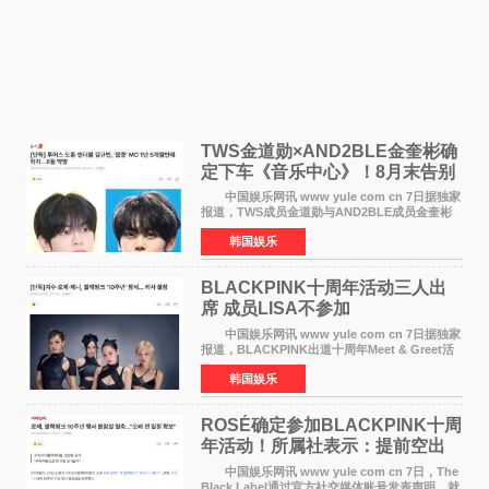
TWS金道勋×AND2BLE金奎彬确
定下车《音乐中心》！8月末告别
MC席位
中国娱乐网讯 www yule com cn 7日据独家
报道，TWS成员金道勋与AND2BLE成员金奎彬
将于8月离开《音乐中心》MC的位置。 金道
韩国娱乐
勋与金奎彬于去年3月与H2H A-NA一起被选为
《音乐中心》MC，约1
BLACKPINK十周年活动三人出
席 成员LISA不参加
中国娱乐网讯 www yule com cn 7日据独家
报道，BLACKPINK出道十周年Meet & Greet活
动将由智秀、ROS&Eacute;、JENNIE出席，
韩国娱乐
LISA将缺席。 此前BLACKPINK所属社YG并
未为组合出道十周年做
ROSÉ确定参加BLACKPINK十周
年活动！所属社表示：提前空出
了时间
中国娱乐网讯 www yule com cn 7日，The
Black Label通过官方社交媒体账号发表声明，就