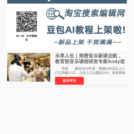
乐享人生｜简橙音乐新课启航，
教育部音乐课程研发专家Andy老
师重磅入驻领航银龄琴声
导语 截至2024年底，我国60岁及以上人
口已突破3 1亿，占总人口比重达22%，银发群体
的精神文化需求日益凸显。2024年1月，国务院办
娱乐评论
公厅印发《关于发展银发经济增进老年人福祉的
意见》——这是