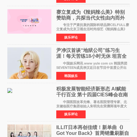
矢志不渝的初心
赛立复成为《辣妈辣么美》特别
赞助商，共探当代女性由内而外
活力美
专注于严肃抗衰的国际科研品牌CELFULL赛
立复成为北京卫视生活时尚综艺《辣妈辣么美》
的特别赞助商,明星辣妈袁咏仪倾情参与，向广大
娱乐评论
都市女性传递健康生活新主张，寄语当代女性在
家庭与自我之间
尹净汉首谈“地狱公司”练习生
涯！每天苦练18小时无休 坦言全
靠成员撑过来
中国娱乐网讯 www yule com cn 韩国男团
SEVENTEEN成员净汉近日在节目中首度公开出
道前的残酷练习生经历，并提及经纪公司Pledis
韩国娱乐
娱乐，引发广泛关注。 在8月2日播出的日本
TBS综艺节目《周
积极发展智能经济新形态 Al赋能
千行百业 第十四届CIES峰会在南
京盛大召开
中国医院改革先锋、著名医院管理专家、北
京健临医疗集团创始人朱明先生荣膺两项年度大
奖 2026年7月31日，盛夏金陵，长江之畔，
娱乐评论
以重落地·真务实·强链接为主题的2026&lsquo;人
工智能+&rsquo
ILLIT日本再创佳绩！新单曲《I
Got Your Back》首周销量刷新自