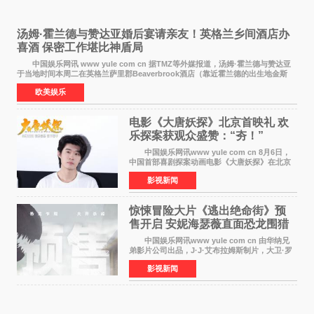
汤姆·霍兰德与赞达亚婚后宴请亲友！英格兰乡间酒店办
喜酒 保密工作堪比神盾局
中国娱乐网讯 www yule com cn 据TMZ等外媒报道，汤姆·霍兰德与赞达亚
于当地时间本周二在英格兰萨里郡Beaverbrook酒店（靠近霍兰德的出生地金斯
顿）举办婚宴，邀请家人与朋友们喝喜酒，庆祝
欧美娱乐
电影《大唐妖探》北京首映礼 欢
乐探案获观众盛赞：“夯！”
中国娱乐网讯www yule com cn 8月6日，
中国首部喜剧探案动画电影《大唐妖探》在北京
举办电影首映礼。导演程腾、联合导演黄珉、总
影视新闻
制片人曹紫建、制片人李莹莹，配音导演张喆，
对白指导程寅，领
惊悚冒险大片《逃出绝命街》预
售开启 安妮海瑟薇直面恐龙围猎
中国娱乐网讯www yule com cn 由华纳兄
弟影片公司出品，J·J·艾布拉姆斯制片，大卫·罗
伯特·米切尔执导，好莱坞巨星安妮·海瑟薇和伊万
影视新闻
·麦克格雷格领衔主演的2026暑期惊悚冒险大片
《逃出绝