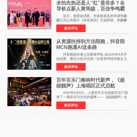
未拍先热还是人“红”是非多？名
导钦点新人黄筠媞，百佳争鸣霸
气回应
近日，曾获金鸡奖、华表奖提名的导演李麒
麟正式公布新片《有凤来仪》主创阵容。李麒麟
早年凭电影《华容道》获得金鸡奖、华表奖提
娱乐评论
名，此后长期参与国内外电影制作，其担任制片
人参与的作品亦曾
从资源扶持到方法陪跑，抖音陪
MCN跑通AI这条路
抖音精选作者@旧梦留声机 自2026年4月开
始运营，通过AI技术还原一位母亲寻找失散女儿
的故事，凭借强情感表达获得大量用户关注，发
娱乐评论
布仅21小时便获得超1亿曝光、超1000万互动。
此后，账号持续沿
百年百乐门奏响时代新声，《超
级靓声》上海唱区正式启航
2026年8月5日，上海百年文化地标百乐门迎
来了一场音乐与文化的盛事——《超级靓声》全
国励志音乐公益节目上海唱区新闻发布会暨启动
娱乐评论
仪式在此隆重举行。各界领导、嘉宾与媒体朋友
齐聚一堂，共同