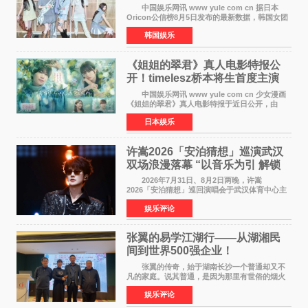
身纪录
中国娱乐网讯 www yule com cn 据日本
Oricon公信榜8月5日发布的最新数据，韩国女团
ILLIT在日本发行的第二张单曲《I Got Your
韩国娱乐
Back》首周销量达到71,009张，成功跻身最新一
期周单曲排行
《姐姐的翠君》真人电影特报公
开！timelesz桥本将生首度主演
12月4日上映
中国娱乐网讯 www yule com cn 少女漫画
《姐姐的翠君》真人电影特报于近日公开，由
timelesz成员桥本将生担任主演，这也是他首次
日本娱乐
担任电影主演，引发高度关注。 女高中生咲
苗翠（中岛瑠菜
许嵩2026「安泊猜想」巡演武汉
双场浪漫落幕 “以音乐为引 解锁
江城记忆”
2026年7月31日、8月2日两晚，许嵩
2026「安泊猜想」巡回演唱会于武汉体育中心主
体育场盛大开唱。许嵩与数万歌迷在此相聚，从
娱乐评论
浪漫惬意的舞台设计到充满诚意与惊喜的现场互
动，共同开启了一场关于
张翼的易学江湖行——从湖湘民
间到世界500强企业！
张翼的传奇，始于湖南长沙一个普通却又不
凡的家庭。说其普通，是因为那里有世俗的烟火
气；说其不凡，是因为家中有一位洞悉天地玄机
娱乐评论
的长者——他的爷爷。作为当地的风水师，爷爷
是张翼走进易学