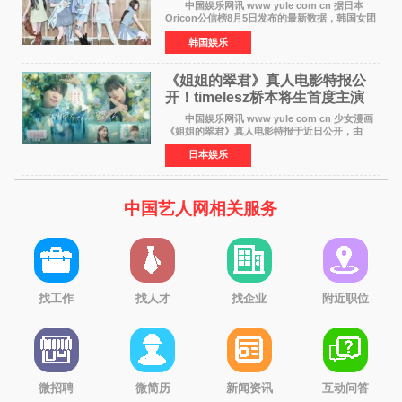
身纪录
中国娱乐网讯 www yule com cn 据日本
Oricon公信榜8月5日发布的最新数据，韩国女团
ILLIT在日本发行的第二张单曲《I Got Your
韩国娱乐
Back》首周销量达到71,009张，成功跻身最新一
期周单曲排行
《姐姐的翠君》真人电影特报公
开！timelesz桥本将生首度主演
12月4日上映
中国娱乐网讯 www yule com cn 少女漫画
《姐姐的翠君》真人电影特报于近日公开，由
timelesz成员桥本将生担任主演，这也是他首次
日本娱乐
担任电影主演，引发高度关注。 女高中生咲
苗翠（中岛瑠菜
中国艺人网相关服务
找工作
找人才
找企业
附近职位
微招聘
微简历
新闻资讯
互动问答