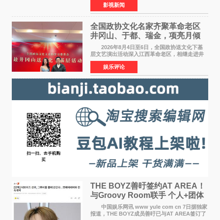
影视新闻
思贝、胡予安、倪好特别介绍的喜剧电影《功夫
女足》释出多谢你
全国政协文化名家齐聚革命老区
井冈山、于都、瑞金，项亮月倾
情献唱《桃花谣》致敬红色沃土
2026年8月4日至6日，全国政协送文化下基
层文艺演出活动深入江西革命老区，相继走进井
冈山、于都长征出发地、瑞金三地。由全国政协
娱乐评论
文化文史和学习委员会副主任、甘肃省政协原主
席欧阳坚率团，一
THE BOYZ善旴签约AT AREA！
与Groovy Room联手 个人+团体
活动并行
中国娱乐网讯 www yule com cn 7日据独家
报道，THE BOYZ成员善旴已与AT AREA签订了