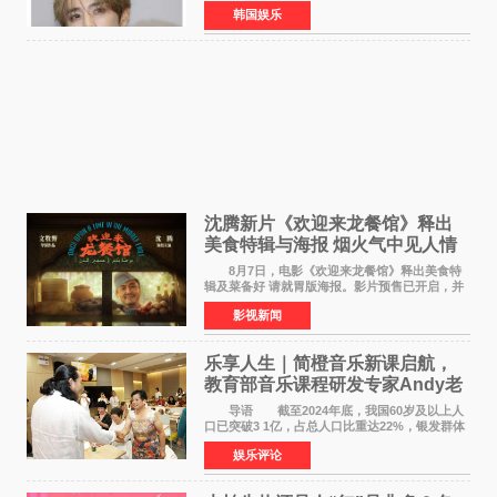
专属合约。AT AREA是由知名制作人组合
韩国娱乐
Groovy Room创立的hip-hop厂牌，旗下拥有多
位实力派音乐人，在韩
沈腾新片《欢迎来龙餐馆》释出
美食特辑与海报 烟火气中见人情
温暖
8月7日，电影《欢迎来龙餐馆》释出美食特
辑及菜备好 请就胃版海报。影片预售已开启，并
将于8月8日至10日14:00-21:00举行全国超前点
影视新闻
映。电影《欢迎来龙餐馆》作为战争美食喜剧大
片，讲述了中国
乐享人生｜简橙音乐新课启航，
教育部音乐课程研发专家Andy老
师重磅入驻领航银龄琴声
导语 截至2024年底，我国60岁及以上人
口已突破3 1亿，占总人口比重达22%，银发群体
的精神文化需求日益凸显。2024年1月，国务院办
娱乐评论
公厅印发《关于发展银发经济增进老年人福祉的
意见》——这是