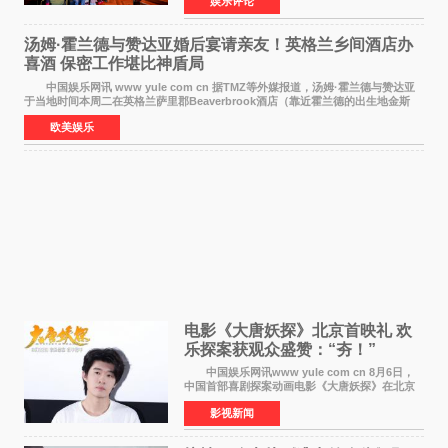
娱乐评论
仪式在此隆重举行。各界领导、嘉宾与媒体朋友
齐聚一堂，共同
汤姆·霍兰德与赞达亚婚后宴请亲友！英格兰乡间酒店办
喜酒 保密工作堪比神盾局
中国娱乐网讯 www yule com cn 据TMZ等外媒报道，汤姆·霍兰德与赞达亚
于当地时间本周二在英格兰萨里郡Beaverbrook酒店（靠近霍兰德的出生地金斯
顿）举办婚宴，邀请家人与朋友们喝喜酒，庆祝
欧美娱乐
电影《大唐妖探》北京首映礼 欢
乐探案获观众盛赞：“夯！”
中国娱乐网讯www yule com cn 8月6日，
中国首部喜剧探案动画电影《大唐妖探》在北京
举办电影首映礼。导演程腾、联合导演黄珉、总
影视新闻
制片人曹紫建、制片人李莹莹，配音导演张喆，
对白指导程寅，领