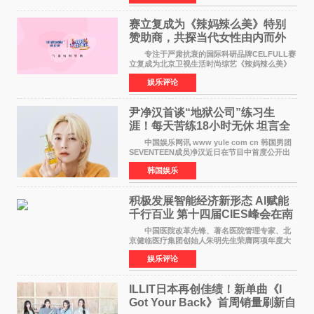
矢志不渝的初心
赛立复成为《辣妈辣么美》特别
赞助商，共探当代女性由内而外
活力美
专注于严肃抗衰的国际科研品牌CELFULL赛
立复成为北京卫视生活时尚综艺《辣妈辣么美》
的特别赞助商,明星辣妈袁咏仪倾情参与，向广大
娱乐评论
都市女性传递健康生活新主张，寄语当代女性在
家庭与自我之间
尹净汉首谈“地狱公司”练习生
涯！每天苦练18小时无休 坦言全
靠成员撑过来
中国娱乐网讯 www yule com cn 韩国男团
SEVENTEEN成员净汉近日在节目中首度公开出
道前的残酷练习生经历，并提及经纪公司Pledis
韩国娱乐
娱乐，引发广泛关注。 在8月2日播出的日本
TBS综艺节目《周
积极发展智能经济新形态 Al赋能
千行百业 第十四届CIES峰会在南
京盛大召开
中国医院改革先锋、著名医院管理专家、北
京健临医疗集团创始人朱明先生荣膺两项年度大
奖 2026年7月31日，盛夏金陵，长江之畔，
娱乐评论
以重落地·真务实·强链接为主题的2026&lsquo;人
工智能+&rsquo
ILLIT日本再创佳绩！新单曲《I
Got Your Back》首周销量刷新自