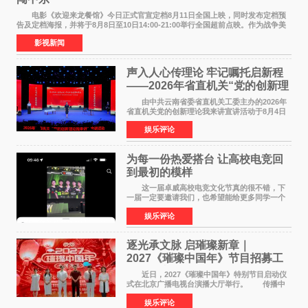
电影《欢迎来龙餐馆》今日正式官宣定档8月11日全国上映，同时发布定档预
告及定档海报，并将于8月8日至10日14:00-21:00举行全国超前点映。作为战争美
食大片，影片讲述的是中国厨师徐福（沈腾
影视新闻
声入人心传理论 牢记嘱托启新程
——2026年省直机关“党的创新理
论我来讲”宣讲活动圆满落幕
由中共云南省委省直机关工委主办的2026年
省直机关党的创新理论我来讲宣讲活动于8月4日
至5日在昆明举办。活动以 "牢记嘱托 感恩奋进
娱乐评论
开创云南发展新局面 "为主题，坚持以新时代中国
特色社会主义
为每一份热爱搭台 让高校电竞回
到最初的模样
这一届卓威高校电竞文化节真的很不错，下
一届一定要邀请我们，也希望能给更多同学一个
来到现场的机会。 2026卓威高校电竞文化节
娱乐评论
已经落下帷幕，在活动结束后，仍有不少高校电
竞社负责人和现
逐光承文脉 启璀璨新章｜
2027《璀璨中国年》节目招募工
作圆满启动
近日，2027《璀璨中国年》特别节目启动仪
式在北京广播电视台演播大厅举行。 传播中
华优秀传统文化，弘扬纯正国风艺术，打造高规
娱乐评论
格、高质感、正能量的文艺盛典，是璀璨中国年