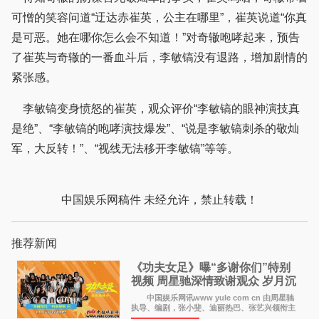
可憎的笑容问道“迂达赤崔英，公主在哪里”，崔英说道“你真
是可恶。她在哪你怎么会不知道！”对奇辙咆哮起来，预告
了崔英与奇辙的一番血斗后，李敏镐没有退路，增加剧情的
紧张感。
李敏镐变身愤怒的崔英，观众评价“李敏镐的眼神演技真
是绝”、“李敏镐的咆哮演技爆发”、“说是李敏镐刺杀的敬灿
军，大反转！”、“视线无法移开李敏镐”等等。
中国娱乐网稿件 未经允许，禁止转载！
推荐新闻
《功夫女足》曝“多谢你们”特别
视频 周星驰深情致谢观众 岁月沉
淀不灭初心
中国娱乐网讯www yule com cn 由周星驰
执导、编剧，张小斐、迪丽热巴、张艺兴领衔主
演，刘嘉玲、佐藤健特别出演，艾米、雪野、蔡