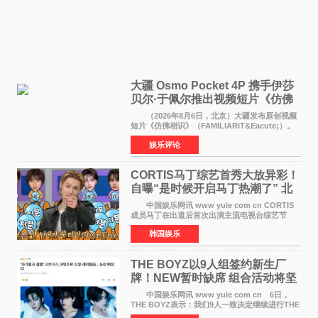
大疆 Osmo Pocket 4P 携手伊莎
贝尔·于佩尔推出视频短片《仿佛
相识》
（2026年8月6日，北京）大疆发布原创视频
短片《仿佛相识》（FAMILIARIT&Eacute;）。
视频短片由戛纳国际电影节最佳女演员伊莎贝尔·
娱乐评论
于佩尔（Isabelle Huppert）主演，全程使用大
疆首款双主摄口
CORTIS马丁综艺首秀大放异彩！
自曝“是时候开启马丁热潮了” 北
美巡演火热进行中
中国娱乐网讯 www yule com cn CORTIS
成员马丁在出道后首次出演主流电视台综艺节
目，展现了多才多艺的魅力。 马丁出演了5日
韩国娱乐
播出的MBC《Radio Star》Fashion与Passion
之间，I&lsquo;m
THE BOYZ以9人组签约新生厂
牌！NEW暂时缺席 组合活动将坚
定不移继续
中国娱乐网讯 www yule com cn 6日，
THE BOYZ表示：我们9人一致决定继续进行THE
BOYZ组合活动，并且已经完成了组合团体活动