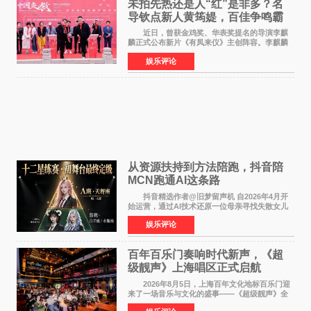
未拍先热还是人“红”是非多？名
导钦点新人黄筠媞，百佳争鸣霸
气回应
近日，曾获金鸡奖、华表奖提名的导演李麒
麟正式公布新片《有凤来仪》主创阵容。李麒麟
早年凭电影《华容道》获得金鸡奖、华表奖提
娱乐评论
名，此后长期参与国内外电影制作，其担任制片
人参与的作品亦曾
从资源扶持到方法陪跑，抖音陪
MCN跑通AI这条路
抖音精选作者@旧梦留声机 自2026年4月开
始运营，通过AI技术还原一位母亲寻找失散女儿
的故事，凭借强情感表达获得大量用户关注，发
娱乐评论
布仅21小时便获得超1亿曝光、超1000万互动。
此后，账号持续沿
百年百乐门奏响时代新声，《超
级靓声》上海唱区正式启航
2026年8月5日，上海百年文化地标百乐门迎
来了一场音乐与文化的盛事——《超级靓声》全
国励志音乐公益节目上海唱区新闻发布会暨启动