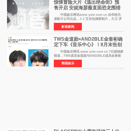
惊悚冒险大片《逃出绝命街》预
售开启 安妮海瑟薇直面恐龙围猎
中国娱乐网讯www yule com cn 由华纳兄
弟影片公司出品，J·J·艾布拉姆斯制片，大卫·罗
伯特·米切尔执导，好莱坞巨星安妮·海瑟薇和伊万
影视新闻
·麦克格雷格领衔主演的2026暑期惊悚冒险大片
《逃出绝
TWS金道勋×AND2BLE金奎彬确
定下车《音乐中心》！8月末告别
MC席位
中国娱乐网讯 www yule com cn 7日据独家
报道，TWS成员金道勋与AND2BLE成员金奎彬
将于8月离开《音乐中心》MC的位置。 金道
韩国娱乐
勋与金奎彬于去年3月与H2H A-NA一起被选为
《音乐中心》MC，约1