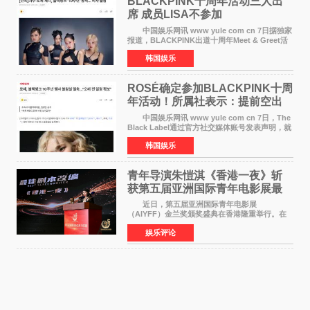
BLACKPINK十周年活动三人出
席 成员LISA不参加
中国娱乐网讯 www yule com cn 7日据独家
报道，BLACKPINK出道十周年Meet & Greet活
动将由智秀、ROS&Eacute;、JENNIE出席，
韩国娱乐
LISA将缺席。 此前BLACKPINK所属社YG并
未为组合出道十周年做
ROSÉ确定参加BLACKPINK十周
年活动！所属社表示：提前空出
了时间
中国娱乐网讯 www yule com cn 7日，The
Black Label通过官方社交媒体账号发表声明，就
近期网络上关于ROS&Eacute;个人行程及是否参
韩国娱乐
加BLACKPINK出道纪念活动的种种猜测作出正
式回应。 Th
青年导演朱愷淇《香港一夜》斩
获第五届亚洲国际青年电影展最
佳剧本改编奖
近日，第五届亚洲国际青年电影展
（AIYFF）金兰奖颁奖盛典在香港隆重举行。在
这场汇聚数百位海内外电影人、文化界人士及媒
娱乐评论
体代表的亚洲青年影视盛会上，香港本土电影
《香港一夜》（Dawn in Ho