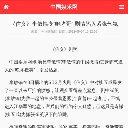
中国娱乐网
首页
新闻
女性
内地娱乐
《信义》李敏镐变“咆哮哥” 剧情陷入紧张气氛
港台娱乐
日本娱乐
韩国娱乐
欧美娱乐
来源： 中国娱乐网 日期：2012-09-04 13:32:36
体育花边
音乐新闻
影视新闻
内地明星八卦
港台明星八卦
日本韩国明星
欧美明星八卦
娱乐评论
八卦
《信义》剧照
中国娱乐网讯 演员李敏镐(李敏镐的中娱微博)变身霸气逼
人的“咆哮崔英”，引发话题。
李敏镐在3日播出的SBS月火剧《信义》中对柳五成爆发
了一直以来压抑的愤怒，让观众看得差点窒息。剧中崔英
(李敏镐)为救一起的主公带着恩秀(金喜善)一起逃走，不慎
进入江华军的地盘，官兵们的行为令人疑惑，但这只是奇辙
(柳五成)为抓获崔英设下的陷阱。
得知奇辙的阴谋害死敬灿军的事实，崔英呜咽，奇辙带着