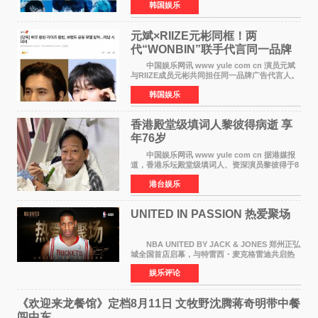
韩国娱乐
签约。目前正在新生厂牌下进行活动准备。尚未
离开THE BOYZ原所
元斌×RIIZE元彬同框！两
代“WONBIN”联手代言同一品牌
颜值天花板合体
中国娱乐网讯 www yule com cn 演员元斌
与RIIZE成员元彬共同担任同一品牌广告代言人。
6日据独家报道，继演员元斌之后，RIIZE元彬最
韩国娱乐
近也被选为某在线中介平台A公司的共同广告代言
人，两人将作
香港殿堂级填词人黎彼得病逝 享
年76岁​
中国娱乐网讯 www yule com cn 据港媒报
道，香港乐坛殿堂级填词人、资深演员黎彼得于8
月5日上午因病离世，终年76岁。好友钟志光透
港台娱乐
露，黎彼得今年3月中风后便卧床休养，身体机能
持续衰退，最
UNITED IN PASSION 热爱聚场
NBA UNITED BY JACK & JONES 郑州正弘
城全国首店启幕，与特雷西・麦克格雷迪共启热
爱 2026 年7 月21 日，
娱乐评论
NBAUNITEDBYJACK&JONES 全国首店，于郑
州正弘城正式启幕。NBA 传奇球星
《欢迎来龙餐馆》定档8月11日 文牧野沈腾蒋奇明带中餐
闯中东