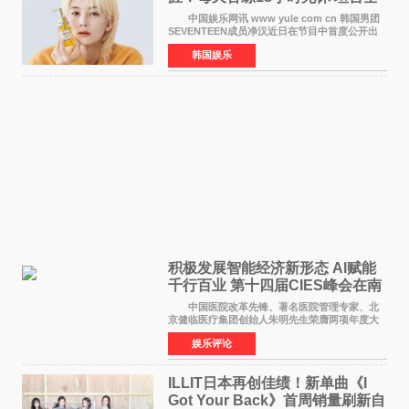
靠成员撑过来
中国娱乐网讯 www yule com cn 韩国男团
SEVENTEEN成员净汉近日在节目中首度公开出
道前的残酷练习生经历，并提及经纪公司Pledis
韩国娱乐
娱乐，引发广泛关注。 在8月2日播出的日本
TBS综艺节目《周
积极发展智能经济新形态 Al赋能
千行百业 第十四届CIES峰会在南
京盛大召开
中国医院改革先锋、著名医院管理专家、北
京健临医疗集团创始人朱明先生荣膺两项年度大
奖 2026年7月31日，盛夏金陵，长江之畔，
娱乐评论
以重落地·真务实·强链接为主题的2026&lsquo;人
工智能+&rsquo
ILLIT日本再创佳绩！新单曲《I
Got Your Back》首周销量刷新自