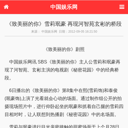
中国娱乐网
首页
新闻
女性
内地娱乐
《致美丽的你》雪莉珉豪 再现河智苑玄彬的桥段
港台娱乐
日本娱乐
韩国娱乐
欧美娱乐
来源： 中国娱乐网 日期：2012-09-05 16:21:50
体育花边
音乐新闻
影视新闻
内地明星八卦
港台明星八卦
日本韩国明星
欧美明星八卦
娱乐评论
八卦
《致美丽的你》剧照
中国娱乐网讯 SBS《致美丽的你》主人公雪莉和珉豪再
现了河智苑、玄彬主演的电视剧《秘密花园》中的经典桥
段。
6日播出的《致美丽的你》第8集中在熙(雪莉饰)和泰俊
(珉豪饰)上演了光看就会心动的场面。通过制作组公开的拍
摄现场照片中，进行仰卧起坐的珉豪和抓着自己腿的雪莉四
目相对时，让人联想到热播剧《秘密花园》中的名场面。
雪莉与珉豪进行目光亲密接触的甜蜜场面于上个月28日