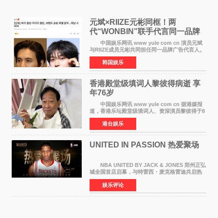
元斌×RIIZE元彬同框！两
代“WONBIN”联手代言同一品牌
颜值天花板合体
中国娱乐网讯 www yule com cn 演员元斌
与RIIZE成员元彬共同担任同一品牌广告代言人。
6日据独家报道，继演员元斌之后，RIIZE元彬最
韩国娱乐
近也被选为某在线中介平台A公司的共同广告代言
人，两人将作
香港殿堂级填词人黎彼得病逝 享
年76岁​
中国娱乐网讯 www yule com cn 据港媒报
道，香港乐坛殿堂级填词人、资深演员黎彼得于8
月5日上午因病离世，终年76岁。好友钟志光透
港台娱乐
露，黎彼得今年3月中风后便卧床休养，身体机能
持续衰退，最
UNITED IN PASSION 热爱聚场
NBA UNITED BY JACK & JONES 郑州正弘
城全国首店启幕，与特雷西・麦克格雷迪共启热
爱 2026 年7 月21 日，
娱乐评论
NBAUNITEDBYJACK&JONES 全国首店，于郑
州正弘城正式启幕。NBA 传奇球星