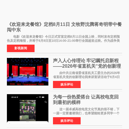
《欢迎来龙餐馆》定档8月11日 文牧野沈腾蒋奇明带中餐
闯中东
电影《欢迎来龙餐馆》今日正式官宣定档8月11日全国上映，同时发布定档预
告及定档海报，并将于8月8日至10日14:00-21:00举行全国超前点映。作为战争美
食大片，影片讲述的是中国厨师徐福（沈腾
影视新闻
声入人心传理论 牢记嘱托启新程
——2026年省直机关“党的创新理
论我来讲”宣讲活动圆满落幕
由中共云南省委省直机关工委主办的2026年
省直机关党的创新理论我来讲宣讲活动于8月4日
至5日在昆明举办。活动以 "牢记嘱托 感恩奋进
娱乐评论
开创云南发展新局面 "为主题，坚持以新时代中国
特色社会主义
为每一份热爱搭台 让高校电竞回
到最初的模样
这一届卓威高校电竞文化节真的很不错，下
一届一定要邀请我们，也希望能给更多同学一个
来到现场的机会。 2026卓威高校电竞文化节
娱乐评论
已经落下帷幕，在活动结束后，仍有不少高校电
竞社负责人和现