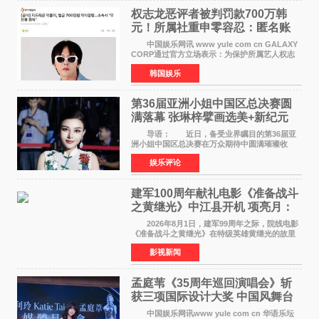
权志龙恶评者被判罚款700万韩
元！所属社重申零容忍：匿名账
号也难逃刑责
中国娱乐网讯 www yule com cn GALAXY
CORP通过官方立场表示：为保护所属艺人权志
龙的名誉和权益，将持续对网络上发生的名誉损
韩国娱乐
害、散布虚假事实、侮辱、恶意诽谤等行为采取
法律应对措施。
第36届亚洲小姐中国区总决赛圆
满落幕 张琳梓擘画选美+新纪元
导语： 近日，备受业界瞩目的第36届亚
洲小姐中国区总决赛在万众期待中圆满璀璨收
官。整场盛典汇聚万千芳华，不仅完成了新一届
娱乐评论
美丽代言人的加冕选拔，更在行业发展层面带来
颠覆性突破。活动
建军100周年献礼电影《准备战斗
之黄继光》中江县开机 项亮月：
以光影为笔，书写英雄赞歌
2026年8月1日，建军99周年之际，院线电影
《准备战斗之黄继光》在特级英雄黄继光的故里
——四川省德阳市中江县黄继光出生地正式开
影视新闻
机。本片出品人、总制片人项亮月主持开机仪
式，&zwnj;特级英雄
孟庭苇《35周年巡回演唱会》斩
获三项国际设计大奖 中国风舞台
美学获全球认可
中国娱乐网讯www yule com cn 华语乐坛