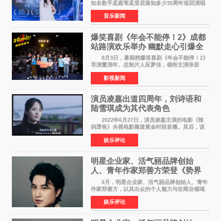
知名歌手孟庭苇孟里花落知多少35周年巡回演唱
会再传喜讯。该演唱会先后荣获美国MUSE
音乐新闻
Creative Awards白金奖（Platinum Winner）、
英国London Design
爆笑喜剧《年会不能停！2》成都
站路演欢乐举办 幽默走心引爆全
场共鸣
8月3日，暑期档爆笑喜剧《年会不能停！2》
导演董润年、总制片人应萝佳，领衔主演张若
昀、白客，惊喜出演庄达菲，特别主演孙艺洲，
影视新闻
特别出演田雨，友情出演欧阳奋强出席成都路
演，与观众近距离互
演员凌嘉出道四周年，刘诗语和
陆雪琪成为其代表角色
2022年6月27日，演员凌嘉主演的电影《辣
妈犟爸》央视电影频道黄金时段首播。其后，该
电影在央视电影频道多次复播（2022年8月10
娱乐评论
日，2022年9月30日，2023年7月17日，2025年7
月14日）。除了多次复
明星企业家、活气丽品牌创始
人、青年作家郑善方荣登《势界
POWERCIRCLES》6月刊
6月，明星企业家、活气丽品牌创始人、青年
作家郑善方，以其出众的个人魅力与在商业领域
的卓越建树，成功登上《势界
娱乐评论
POWERCIRCLES》，展现了他在时尚与商业领
域的双重影响力。 明星企业家、青