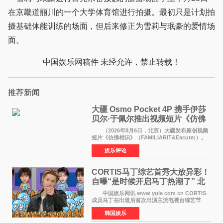
在京畿道丽川的一个大学体育馆进行拍摄。最初只是计划拍
摄基础体能训练的场面，但后来修正为雪莉与珉豪的爱情场
面。
中国娱乐网稿件 未经允许，禁止转载！
推荐新闻
大疆 Osmo Pocket 4P 携手伊莎
贝尔·于佩尔推出视频短片《仿佛
相识》
（2026年8月6日，北京）大疆发布原创视频
短片《仿佛相识》（FAMILIARIT&Eacute;）。
视频短片由戛纳国际电影节最佳女演员伊莎贝尔·
娱乐评论
于佩尔（Isabelle Huppert）主演，全程使用大
疆首款双主摄口
CORTIS马丁综艺首秀大放异彩！
自曝“是时候开启马丁热潮了” 北
美巡演火热进行中
中国娱乐网讯 www yule com cn CORTIS
成员马丁在出道后首次出演主流电视台综艺节
目，展现了多才多艺的魅力。 马丁出演了5日
韩国娱乐
播出的MBC《Radio Star》Fashion与Passion
之间，I&lsquo;m