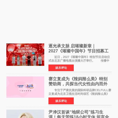
逐光承文脉 启璀璨新章｜
2027《璀璨中国年》节目招募工
作圆满启动
近日，2027《璀璨中国年》特别节目启动仪
式在北京广播电视台演播大厅举行。 传播中
华优秀传统文化，弘扬纯正国风艺术，打造高规
娱乐评论
格、高质感、正能量的文艺盛典，是璀璨中国年
矢志不渝的初心
赛立复成为《辣妈辣么美》特别
赞助商，共探当代女性由内而外
活力美
专注于严肃抗衰的国际科研品牌CELFULL赛
立复成为北京卫视生活时尚综艺《辣妈辣么美》
的特别赞助商,明星辣妈袁咏仪倾情参与，向广大
娱乐评论
都市女性传递健康生活新主张，寄语当代女性在
家庭与自我之间
尹净汉首谈“地狱公司”练习生
涯！每天苦练18小时无休 坦言全