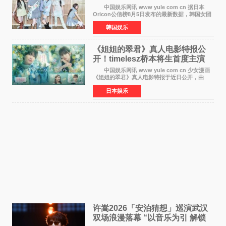
身纪录
中国娱乐网讯 www yule com cn 据日本
Oricon公信榜8月5日发布的最新数据，韩国女团
ILLIT在日本发行的第二张单曲《I Got Your
韩国娱乐
Back》首周销量达到71,009张，成功跻身最新一
期周单曲排行
《姐姐的翠君》真人电影特报公
开！timelesz桥本将生首度主演
12月4日上映
中国娱乐网讯 www yule com cn 少女漫画
《姐姐的翠君》真人电影特报于近日公开，由
timelesz成员桥本将生担任主演，这也是他首次
日本娱乐
担任电影主演，引发高度关注。 女高中生咲
苗翠（中岛瑠菜
许嵩2026「安泊猜想」巡演武汉
双场浪漫落幕 “以音乐为引 解锁