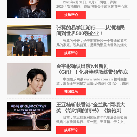
江城记忆”
2026年7月31日、8月2日两晚，许嵩
2026「安泊猜想」巡回演唱会于武汉体育中心主
体育场盛大开唱。许嵩与数万歌迷在此相聚，从
娱乐评论
浪漫惬意的舞台设计到充满诚意与惊喜的现场互
动，共同开启了一场关于
张翼的易学江湖行——从湖湘民
间到世界500强企业！
张翼的传奇，始于湖南长沙一个普通却又不
凡的家庭。说其普通，是因为那里有世俗的烟火
气；说其不凡，是因为家中有一位洞悉天地玄机
娱乐评论
的长者——他的爷爷。作为当地的风水师，爷爷
是张翼走进易学
金宇彬确认出演tvN新剧
《Gift》！化身棒球教练带领垫底
球队逆袭
中国娱乐网讯 www yule com cn 据韩媒报
道，演员金宇彬确定出演tvN新剧《Gift》，该剧
预计将于下半年播出，引发观众高度期待。
韩国娱乐
本剧改编自同名网络漫画，讲述一位经历意外事
故后获得特殊
王亚楠斩获香港“金兰奖”两项大
奖 《给时间的情书》《旗袍刺
客》双双获肯定
日前，第五届亚洲国际青年电影展金兰奖颁
奖典礼在香港举行。江一燕、王亚楠、于文文、
李东学等知名演员出席活动。著名演员、导演王
娱乐评论
亚楠凭借音乐故事片《给时间的情书》和院线电
影《旗袍刺客》