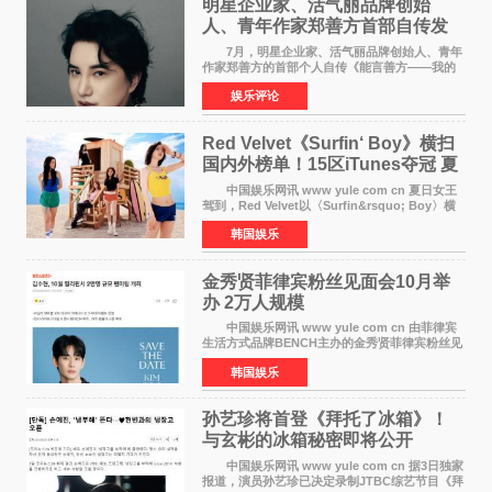
明星企业家、活气丽品牌创始
人、青年作家郑善方首部自传发
布， 书写跨界创业者的成长答卷
7月，明星企业家、活气丽品牌创始人、青年
作家郑善方的首部个人自传《能言善方——我的
跨界人生》正式发行。这本书以他的人生轨迹为
娱乐评论
脉络，首次完整公开了从逐梦少年到横跨美业、
公益等多领域的
Red Velvet《Surfin‘ Boy》横扫
国内外榜单！15区iTunes夺冠 夏
日女王强势回归
中国娱乐网讯 www yule com cn 夏日女王
驾到，Red Velvet以〈Surfin&rsquo; Boy〉横
扫国内外榜单，获得音乐粉丝的热烈反响。
韩国娱乐
Red Velvet于3日发行了夏日迷你专辑《Velvet
Summer》，
金秀贤菲律宾粉丝见面会10月举
办 2万人规模
中国娱乐网讯 www yule com cn 由菲律宾
生活方式品牌BENCH主办的金秀贤菲律宾粉丝见
面会，将于10月2日在马尼拉SM Mall of
韩国娱乐
Asia（MOA）竞技场举行，预计规模达2万人。
这也是金秀贤自去年陷
孙艺珍将首登《拜托了冰箱》！
与玄彬的冰箱秘密即将公开
中国娱乐网讯 www yule com cn 据3日独家
报道，演员孙艺珍已决定录制JTBC综艺节目《拜