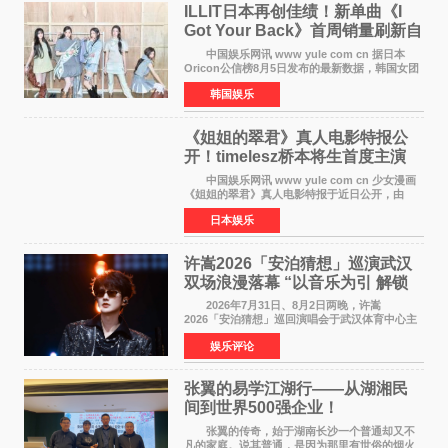
ILLIT日本再创佳绩！新单曲《I
Got Your Back》首周销量刷新自
身纪录
中国娱乐网讯 www yule com cn 据日本
Oricon公信榜8月5日发布的最新数据，韩国女团
ILLIT在日本发行的第二张单曲《I Got Your
韩国娱乐
Back》首周销量达到71,009张，成功跻身最新一
期周单曲排行
《姐姐的翠君》真人电影特报公
开！timelesz桥本将生首度主演
12月4日上映
中国娱乐网讯 www yule com cn 少女漫画
《姐姐的翠君》真人电影特报于近日公开，由
timelesz成员桥本将生担任主演，这也是他首次
日本娱乐
担任电影主演，引发高度关注。 女高中生咲
苗翠（中岛瑠菜
许嵩2026「安泊猜想」巡演武汉
双场浪漫落幕 “以音乐为引 解锁
江城记忆”
2026年7月31日、8月2日两晚，许嵩
2026「安泊猜想」巡回演唱会于武汉体育中心主
体育场盛大开唱。许嵩与数万歌迷在此相聚，从
娱乐评论
浪漫惬意的舞台设计到充满诚意与惊喜的现场互
动，共同开启了一场关于
张翼的易学江湖行——从湖湘民
间到世界500强企业！
张翼的传奇，始于湖南长沙一个普通却又不
凡的家庭。说其普通，是因为那里有世俗的烟火