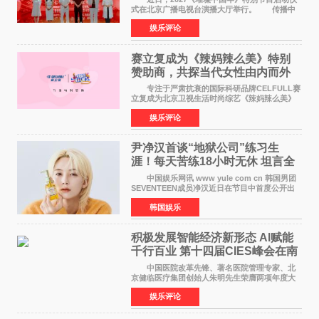
式在北京广播电视台演播大厅举行。 传播中
华优秀传统文化，弘扬纯正国风艺术，打造高规
娱乐评论
格、高质感、正能量的文艺盛典，是璀璨中国年
矢志不渝的初心
赛立复成为《辣妈辣么美》特别
赞助商，共探当代女性由内而外
活力美
专注于严肃抗衰的国际科研品牌CELFULL赛
立复成为北京卫视生活时尚综艺《辣妈辣么美》
的特别赞助商,明星辣妈袁咏仪倾情参与，向广大
娱乐评论
都市女性传递健康生活新主张，寄语当代女性在
家庭与自我之间
尹净汉首谈“地狱公司”练习生
涯！每天苦练18小时无休 坦言全
靠成员撑过来
中国娱乐网讯 www yule com cn 韩国男团
SEVENTEEN成员净汉近日在节目中首度公开出
道前的残酷练习生经历，并提及经纪公司Pledis
韩国娱乐
娱乐，引发广泛关注。 在8月2日播出的日本
TBS综艺节目《周
积极发展智能经济新形态 Al赋能
千行百业 第十四届CIES峰会在南
京盛大召开
中国医院改革先锋、著名医院管理专家、北
京健临医疗集团创始人朱明先生荣膺两项年度大
奖 2026年7月31日，盛夏金陵，长江之畔，
娱乐评论
以重落地·真务实·强链接为主题的2026&lsquo;人
工智能+&rsquo