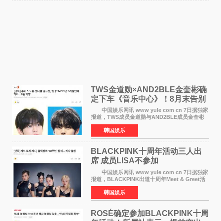
TWS金道勋×AND2BLE金奎彬确
定下车《音乐中心》！8月末告别
MC席位
中国娱乐网讯 www yule com cn 7日据独家
报道，TWS成员金道勋与AND2BLE成员金奎彬
将于8月离开《音乐中心》MC的位置。 金道
韩国娱乐
勋与金奎彬于去年3月与H2H A-NA一起被选为
《音乐中心》MC，约1
BLACKPINK十周年活动三人出
席 成员LISA不参加
中国娱乐网讯 www yule com cn 7日据独家
报道，BLACKPINK出道十周年Meet & Greet活
动将由智秀、ROS&Eacute;、JENNIE出席，
韩国娱乐
LISA将缺席。 此前BLACKPINK所属社YG并
未为组合出道十周年做
ROSÉ确定参加BLACKPINK十周