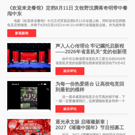
《欢迎来龙餐馆》定档8月11日 文牧野沈腾蒋奇明带中餐
闯中东
电影《欢迎来龙餐馆》今日正式官宣定档8月11日全国上映，同时发布定档预
告及定档海报，并将于8月8日至10日14:00-21:00举行全国超前点映。作为战争美
食大片，影片讲述的是中国厨师徐福（沈腾
影视新闻
声入人心传理论 牢记嘱托启新程
——2026年省直机关“党的创新理
论我来讲”宣讲活动圆满落幕
由中共云南省委省直机关工委主办的2026年
省直机关党的创新理论我来讲宣讲活动于8月4日
至5日在昆明举办。活动以 "牢记嘱托 感恩奋进
娱乐评论
开创云南发展新局面 "为主题，坚持以新时代中国
特色社会主义
为每一份热爱搭台 让高校电竞回
到最初的模样
这一届卓威高校电竞文化节真的很不错，下
一届一定要邀请我们，也希望能给更多同学一个
来到现场的机会。 2026卓威高校电竞文化节
娱乐评论
已经落下帷幕，在活动结束后，仍有不少高校电
竞社负责人和现
逐光承文脉 启璀璨新章｜
2027《璀璨中国年》节目招募工
作圆满启动
近日，2027《璀璨中国年》特别节目启动仪