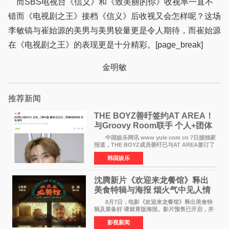
而SBS电视台《信义》和《致美丽的你》收视率一直不
错而《电视剧之王》接档《信义》后收视又会怎样呢？这场
李敏镐与崔始源的美男与美男较量更是令人期待，而崔始源
在《电视剧之王》的表现更是十分精彩。[page_break]
金明敏
推荐新闻
THE BOYZ善旴签约AT AREA！
与Groovy Room联手 个人+团体
活动并行
中国娱乐网讯 www yule com cn 7日据独家
报道，THE BOYZ成员善旴已与AT AREA签订了
专属合约。AT AREA是由知名制作人组合
韩国娱乐
Groovy Room创立的hip-hop厂牌，旗下拥有多
位实力派音乐人，在韩
沈腾新片《欢迎来龙餐馆》释出
美食特辑与海报 烟火气中见人情
温暖
8月7日，电影《欢迎来龙餐馆》释出美食特
辑及菜备好 请就胃版海报。影片预售已开启，并
将于8月8日至10日14:00-21:00举行全国超前点
影视新闻
映。电影《欢迎来龙餐馆》作为战争美食喜剧大