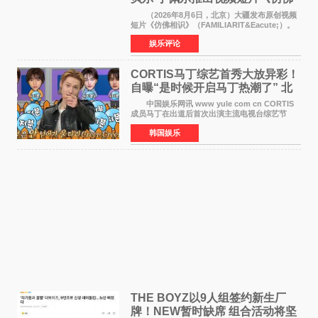
相识》
（2026年8月6日，北京）大疆发布原创视频
短片《仿佛相识》（FAMILIARIT&Eacute;）。
视频短片由戛纳国际电影节最佳女演员伊莎贝尔·
娱乐评论
于佩尔（Isabelle Huppert）主演，全程使用大
疆首款双主摄口
CORTIS马丁综艺首秀大放异彩！
自曝“是时候开启马丁热潮了” 北
美巡演火热进行中
中国娱乐网讯 www yule com cn CORTIS
成员马丁在出道后首次出演主流电视台综艺节
目，展现了多才多艺的魅力。 马丁出演了5日
韩国娱乐
播出的MBC《Radio Star》Fashion与Passion
之间，I&lsquo;m
THE BOYZ以9人组签约新生厂
牌！NEW暂时缺席 组合活动将坚