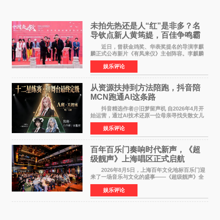
未拍先热还是人“红”是非多？名
导钦点新人黄筠媞，百佳争鸣霸
气回应
近日，曾获金鸡奖、华表奖提名的导演李麒
麟正式公布新片《有凤来仪》主创阵容。李麒麟
早年凭电影《华容道》获得金鸡奖、华表奖提
娱乐评论
名，此后长期参与国内外电影制作，其担任制片
人参与的作品亦曾
从资源扶持到方法陪跑，抖音陪
MCN跑通AI这条路
抖音精选作者@旧梦留声机 自2026年4月开
始运营，通过AI技术还原一位母亲寻找失散女儿
的故事，凭借强情感表达获得大量用户关注，发
娱乐评论
布仅21小时便获得超1亿曝光、超1000万互动。
此后，账号持续沿
百年百乐门奏响时代新声，《超
级靓声》上海唱区正式启航
2026年8月5日，上海百年文化地标百乐门迎
来了一场音乐与文化的盛事——《超级靓声》全
国励志音乐公益节目上海唱区新闻发布会暨启动
娱乐评论
仪式在此隆重举行。各界领导、嘉宾与媒体朋友
齐聚一堂，共同