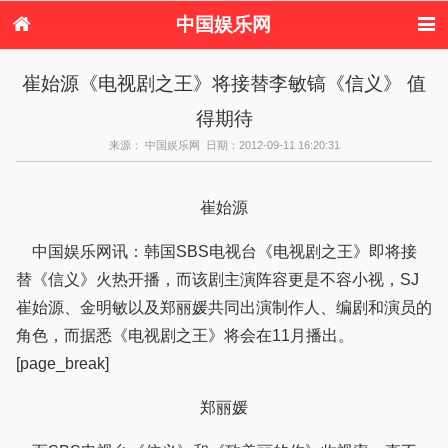
中国娱乐网
首页
新闻
女性
内地娱乐
崔始源《电视剧之王》将接替李敏镐《信义》 值
港台娱乐
日本娱乐
韩国娱乐
欧美娱乐
得期待
体育花边
音乐新闻
影视新闻
内地明星八卦
港台明星八卦
日本韩国明星
欧美明星八卦
娱乐评论
来源： 中国娱乐网 日期：2012-09-11 16:20:31
八卦
崔始源
中国娱乐网讯：韩国SBS电视台《电视剧之王》即将接
替《信义》火热开播，而该剧主演阵容更是不容小视，SJ
崔始源、金明敏以及郑丽媛共同出演制作人、编剧和演员的
角色，而据悉《电视剧之王》将会在11月播出。
[page_break]
郑丽媛