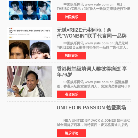
定不移继续
中国娱乐网讯 www yule com cn 6日，
THE BOYZ表示：我们9人一致决定继续进行THE
BOYZ组合活动，并且已经完成了组合团体活动
韩国娱乐
签约。目前正在新生厂牌下进行活动准备。尚未
离开THE BOYZ原所
元斌×RIIZE元彬同框！两
代“WONBIN”联手代言同一品牌
颜值天花板合体
中国娱乐网讯 www yule com cn 演员元斌
与RIIZE成员元彬共同担任同一品牌广告代言人。
6日据独家报道，继演员元斌之后，RIIZE元彬最
韩国娱乐
近也被选为某在线中介平台A公司的共同广告代言
人，两人将作
香港殿堂级填词人黎彼得病逝 享
年76岁​
中国娱乐网讯 www yule com cn 据港媒报
道，香港乐坛殿堂级填词人、资深演员黎彼得于8
月5日上午因病离世，终年76岁。好友钟志光透
港台娱乐
露，黎彼得今年3月中风后便卧床休养，身体机能
持续衰退，最
UNITED IN PASSION 热爱聚场
NBA UNITED BY JACK & JONES 郑州正弘
城全国首店启幕，与特雷西・麦克格雷迪共启热
爱 2026 年7 月21 日，
娱乐评论
NBAUNITEDBYJACK&JONES 全国首店，于郑
州正弘城正式启幕。NBA 传奇球星