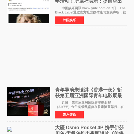
年活动！所属社表示：提前空出
了时间
中国娱乐网讯 www yule com cn 7日，The
Black Label通过官方社交媒体账号发表声明，就
近期网络上关于ROS&Eacute;个人行程及是否参
韩国娱乐
加BLACKPINK出道纪念活动的种种猜测作出正
式回应。 Th
青年导演朱愷淇《香港一夜》斩
获第五届亚洲国际青年电影展最
佳剧本改编奖
近日，第五届亚洲国际青年电影展
（AIYFF）金兰奖颁奖盛典在香港隆重举行。在
这场汇聚数百位海内外电影人、文化界人士及媒
娱乐评论
体代表的亚洲青年影视盛会上，香港本土电影
《香港一夜》（Dawn in Ho
大疆 Osmo Pocket 4P 携手伊莎
贝尔·于佩尔推出视频短片《仿佛