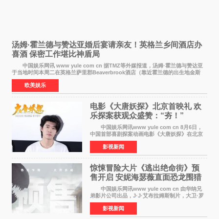
汤姆·霍兰德与赞达亚婚后宴请亲友！英格兰乡间酒店办
喜酒 保密工作堪比神盾局
中国娱乐网讯 www yule com cn 据TMZ等外媒报道，汤姆·霍兰德与赞达亚
于当地时间本周二在英格兰萨里郡Beaverbrook酒店（靠近霍兰德的出生地金斯
顿）举办婚宴，邀请家人与朋友们喝喜酒，庆祝
欧美娱乐
电影《大唐妖探》北京首映礼 欢
乐探案获观众盛赞：“夯！”
中国娱乐网讯www yule com cn 8月6日，
中国首部喜剧探案动画电影《大唐妖探》在北京
举办电影首映礼。导演程腾、联合导演黄珉、总
影视新闻
制片人曹紫建、制片人李莹莹，配音导演张喆，
对白指导程寅，领
惊悚冒险大片《逃出绝命街》预
售开启 安妮海瑟薇直面恐龙围猎
中国娱乐网讯www yule com cn 由华纳兄
弟影片公司出品，J·J·艾布拉姆斯制片，大卫·罗
伯特·米切尔执导，好莱坞巨星安妮·海瑟薇和伊万
影视新闻
·麦克格雷格领衔主演的2026暑期惊悚冒险大片
《逃出绝