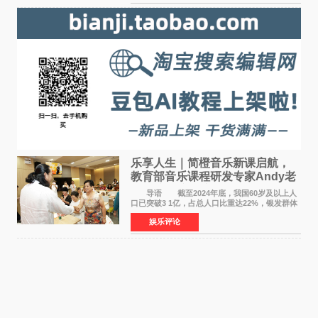
片，讲述了中国
乐享人生｜简橙音乐新课启航，
教育部音乐课程研发专家Andy老
师重磅入驻领航银龄琴声
导语 截至2024年底，我国60岁及以上人
口已突破3 1亿，占总人口比重达22%，银发群体
的精神文化需求日益凸显。2024年1月，国务院办
娱乐评论
公厅印发《关于发展银发经济增进老年人福祉的
意见》——这是