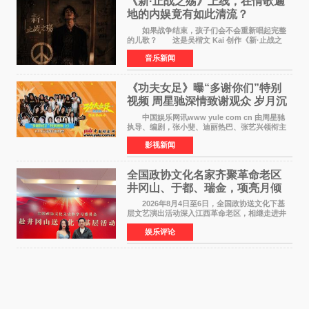
《新·止战之殇》上线，在情歌遍
地的内娱竟有如此清流？
如果战争结束，孩子们会不会重新唱起完整
的儿歌？ 这是吴楷文 Kai 创作《新·止战之
殇》时最初的想法。 从伊朗相关冲突引发的
音乐新闻
地区局势，到世界各地仍在发生的动荡与不安，
战争从来不只
《功夫女足》曝“多谢你们”特别
视频 周星驰深情致谢观众 岁月沉
淀不灭初心
中国娱乐网讯www yule com cn 由周星驰
执导、编剧，张小斐、迪丽热巴、张艺兴领衔主
演，刘嘉玲、佐藤健特别出演，艾米、雪野、蔡
影视新闻
思贝、胡予安、倪好特别介绍的喜剧电影《功夫
女足》释出多谢你
全国政协文化名家齐聚革命老区
井冈山、于都、瑞金，项亮月倾
情献唱《桃花谣》致敬红色沃土
2026年8月4日至6日，全国政协送文化下基
层文艺演出活动深入江西革命老区，相继走进井
冈山、于都长征出发地、瑞金三地。由全国政协
娱乐评论
文化文史和学习委员会副主任、甘肃省政协原主
席欧阳坚率团，一