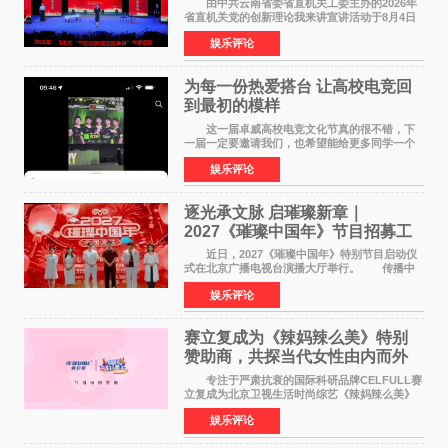
由中共云南省委省直机关工委主办的2026年
省直机关党的创新理论我来讲宣讲活动于8月4日
至5日在昆明举办。活动以 "牢记嘱托 感恩奋进
娱乐评论
开创云南发展新局面 "为主题，坚持以新时代中国
特色社会主义
为每一份热爱搭台 让高校电竞回
到最初的模样
这一届卓威高校电竞文化节真的很不错，下
一届一定要邀请我们，也希望能给更多同学一个
来到现场的机会。 2026卓威高校电竞文化节
娱乐评论
已经落下帷幕，在活动结束后，仍有不少高校电
竞社负责人和现
逐光承文脉 启璀璨新章｜
2027《璀璨中国年》节目招募工
作圆满启动
近日，2027《璀璨中国年》特别节目启动仪
式在北京广播电视台演播大厅举行。 传播中
华优秀传统文化，弘扬纯正国风艺术，打造高规
娱乐评论
格、高质感、正能量的文艺盛典，是璀璨中国年
矢志不渝的初心
赛立复成为《辣妈辣么美》特别
赞助商，共探当代女性由内而外
活力美
专注于严肃抗衰的国际科研品牌CELFULL赛
立复成为北京卫视生活时尚综艺《辣妈辣么美》
的特别赞助商,明星辣妈袁咏仪倾情参与，向广大
娱乐评论
都市女性传递健康生活新主张，寄语当代女性在
家庭与自我之间