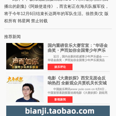
播出的剧集)《阿娘使道传》，而玄彬正在海兵队服军役，
将于今年12月6日结束长达两年的军队生活。徐胜美/文 版
权所有 韩星网 禁止转载
推荐新闻
国内重磅音乐大赛官宣：“华语金
曲奖・声而如你全国青少年声乐
展演” 正式启幕，阿沁出任明星总
近日，国内全新的权威青少年声乐盛会 ——
评审
华语金曲奖・声而如你全国青少年声乐展演品
牌，在湖南长沙隆重举行官宣，国内又一高规格
娱乐评论
青少年声乐赛事全面启航。 本赛事由寰宇声
扬联合华语金曲
电影《大唐妖探》西安见面会反
响热烈 全龄观众共赏机关长安城
中国娱乐网讯www yule com cn 8月8日，
中国首部喜剧探案动画电影《大唐妖探》剧组亮
相西安，举办线下见面会活动。导演程腾、联合
影视新闻
导演黄珉、总制片人曹紫建、制片人李莹莹、领
衔声音出演雷淞然