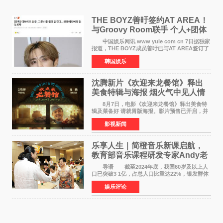
THE BOYZ善旴签约AT AREA！
与Groovy Room联手 个人+团体
活动并行
中国娱乐网讯 www yule com cn 7日据独家
报道，THE BOYZ成员善旴已与AT AREA签订了
专属合约。AT AREA是由知名制作人组合
韩国娱乐
Groovy Room创立的hip-hop厂牌，旗下拥有多
位实力派音乐人，在韩
沈腾新片《欢迎来龙餐馆》释出
美食特辑与海报 烟火气中见人情
温暖
8月7日，电影《欢迎来龙餐馆》释出美食特
辑及菜备好 请就胃版海报。影片预售已开启，并
将于8月8日至10日14:00-21:00举行全国超前点
影视新闻
映。电影《欢迎来龙餐馆》作为战争美食喜剧大
片，讲述了中国
乐享人生｜简橙音乐新课启航，
教育部音乐课程研发专家Andy老
师重磅入驻领航银龄琴声
导语 截至2024年底，我国60岁及以上人
口已突破3 1亿，占总人口比重达22%，银发群体
的精神文化需求日益凸显。2024年1月，国务院办
娱乐评论
公厅印发《关于发展银发经济增进老年人福祉的
意见》——这是