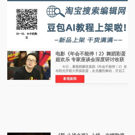
电影《年会不能停！2》舞蹈彩蛋
超欢乐 专家座谈会深度研讨收获
满满
今日，暑期档爆笑喜剧《年会不能停！2》发
布阳光开朗大男孩彩蛋，全员魔性舞动，开启工
位狂欢模式。影片于昨日同步举办专家座谈会，
影视新闻
导演董润年、总制片人应萝佳出席现场，与一众
业内、学界专家