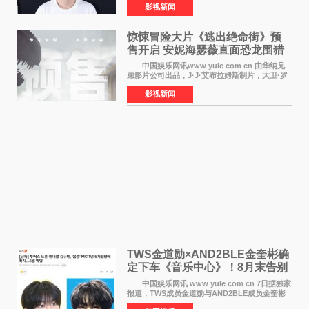
影视新闻
制片人曹紫建、制片人李莹莹，配音导演张喆，
对白指导程寅，领
惊悚冒险大片《逃出绝命街》预
售开启 安妮海瑟薇直面恐龙围猎
中国娱乐网讯www yule com cn 由华纳兄
弟影片公司出品，J·J·艾布拉姆斯制片，大卫·罗
伯特·米切尔执导，好莱坞巨星安妮·海瑟薇和伊万
影视新闻
·麦克格雷格领衔主演的2026暑期惊悚冒险大片
《逃出绝
TWS金道勋×AND2BLE金奎彬确
定下车《音乐中心》！8月末告别
MC席位
中国娱乐网讯 www yule com cn 7日据独家
报道，TWS成员金道勋与AND2BLE成员金奎彬
将于8月离开《音乐中心》MC的位置。 金道