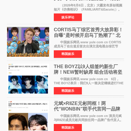
相识》
（2026年8月6日，北京）大疆发布原创视频
短片《仿佛相识》（FAMILIARIT&Eacute;）。
视频短片由戛纳国际电影节最佳女演员伊莎贝尔·
娱乐评论
于佩尔（Isabelle Huppert）主演，全程使用大
疆首款双主摄口
CORTIS马丁综艺首秀大放异彩！
自曝“是时候开启马丁热潮了” 北
美巡演火热进行中
中国娱乐网讯 www yule com cn CORTIS
成员马丁在出道后首次出演主流电视台综艺节
目，展现了多才多艺的魅力。 马丁出演了5日
韩国娱乐
播出的MBC《Radio Star》Fashion与Passion
之间，I&lsquo;m
THE BOYZ以9人组签约新生厂
牌！NEW暂时缺席 组合活动将坚
定不移继续
中国娱乐网讯 www yule com cn 6日，
THE BOYZ表示：我们9人一致决定继续进行THE
BOYZ组合活动，并且已经完成了组合团体活动
韩国娱乐
签约。目前正在新生厂牌下进行活动准备。尚未
离开THE BOYZ原所
元斌×RIIZE元彬同框！两
代“WONBIN”联手代言同一品牌
颜值天花板合体
中国娱乐网讯 www yule com cn 演员元斌
与RIIZE成员元彬共同担任同一品牌广告代言人。
6日据独家报道，继演员元斌之后，RIIZE元彬最
韩国娱乐
近也被选为某在线中介平台A公司的共同广告代言