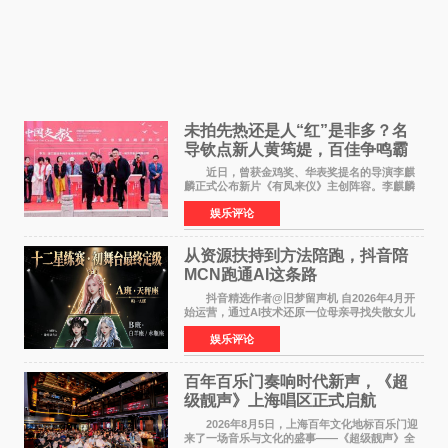
未拍先热还是人“红”是非多？名
导钦点新人黄筠媞，百佳争鸣霸
气回应
近日，曾获金鸡奖、华表奖提名的导演李麒
麟正式公布新片《有凤来仪》主创阵容。李麒麟
早年凭电影《华容道》获得金鸡奖、华表奖提
娱乐评论
名，此后长期参与国内外电影制作，其担任制片
人参与的作品亦曾
从资源扶持到方法陪跑，抖音陪
MCN跑通AI这条路
抖音精选作者@旧梦留声机 自2026年4月开
始运营，通过AI技术还原一位母亲寻找失散女儿
的故事，凭借强情感表达获得大量用户关注，发
娱乐评论
布仅21小时便获得超1亿曝光、超1000万互动。
此后，账号持续沿
百年百乐门奏响时代新声，《超
级靓声》上海唱区正式启航
2026年8月5日，上海百年文化地标百乐门迎
来了一场音乐与文化的盛事——《超级靓声》全