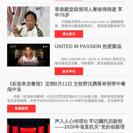
人，两人将作
香港殿堂级填词人黎彼得病逝 享
年76岁​
中国娱乐网讯 www yule com cn 据港媒报
道，香港乐坛殿堂级填词人、资深演员黎彼得于8
月5日上午因病离世，终年76岁。好友钟志光透
港台娱乐
露，黎彼得今年3月中风后便卧床休养，身体机能
持续衰退，最
UNITED IN PASSION 热爱聚场
NBA UNITED BY JACK & JONES 郑州正弘
城全国首店启幕，与特雷西・麦克格雷迪共启热
爱 2026 年7 月21 日，
娱乐评论
NBAUNITEDBYJACK&JONES 全国首店，于郑
州正弘城正式启幕。NBA 传奇球星
《欢迎来龙餐馆》定档8月11日 文牧野沈腾蒋奇明带中餐
闯中东
电影《欢迎来龙餐馆》今日正式官宣定档8月11日全国上映，同时发布定档预
告及定档海报，并将于8月8日至10日14:00-21:00举行全国超前点映。作为战争美
食大片，影片讲述的是中国厨师徐福（沈腾
影视新闻
声入人心传理论 牢记嘱托启新程
——2026年省直机关“党的创新理
论我来讲”宣讲活动圆满落幕