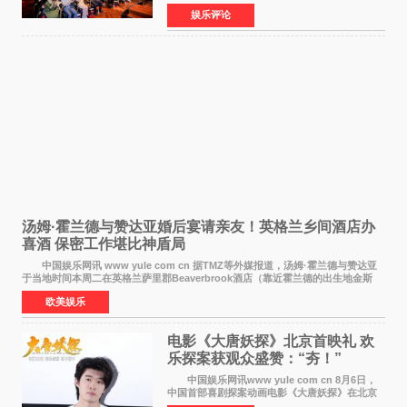
国励志音乐公益节目上海唱区新闻发布会暨启动
娱乐评论
仪式在此隆重举行。各界领导、嘉宾与媒体朋友
齐聚一堂，共同
汤姆·霍兰德与赞达亚婚后宴请亲友！英格兰乡间酒店办
喜酒 保密工作堪比神盾局
中国娱乐网讯 www yule com cn 据TMZ等外媒报道，汤姆·霍兰德与赞达亚
于当地时间本周二在英格兰萨里郡Beaverbrook酒店（靠近霍兰德的出生地金斯
顿）举办婚宴，邀请家人与朋友们喝喜酒，庆祝
欧美娱乐
电影《大唐妖探》北京首映礼 欢
乐探案获观众盛赞：“夯！”
中国娱乐网讯www yule com cn 8月6日，
中国首部喜剧探案动画电影《大唐妖探》在北京
举办电影首映礼。导演程腾、联合导演黄珉、总