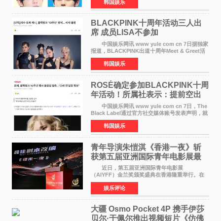
韩国娱乐
勋与金奎彬于去年3月与H2H A-NA一起被选为
《音乐中心》MC，约1
BLACKPINK十周年活动三人出
席 成员LISA不参加
中国娱乐网讯 www yule com cn 7日据独家
报道，BLACKPINK出道十周年Meet & Greet活
动将由智秀、ROS&Eacute;、JENNIE出席，
韩国娱乐
LISA将缺席。 此前BLACKPINK所属社YG并
未为组合出道十周年做
ROSÉ确定参加BLACKPINK十周
年活动！所属社表示：提前空出
了时间
中国娱乐网讯 www yule com cn 7日，The
Black Label通过官方社交媒体账号发表声明，就
近期网络上关于ROS&Eacute;个人行程及是否参
韩国娱乐
加BLACKPINK出道纪念活动的种种猜测作出正
式回应。 Th
青年导演朱愷淇《香港一夜》斩
获第五届亚洲国际青年电影展最
佳剧本改编奖
近日，第五届亚洲国际青年电影展
（AIYFF）金兰奖颁奖盛典在香港隆重举行。在
这场汇聚数百位海内外电影人、文化界人士及媒
娱乐评论
体代表的亚洲青年影视盛会上，香港本土电影
《香港一夜》（Dawn in Ho
大疆 Osmo Pocket 4P 携手伊莎
贝尔·于佩尔推出视频短片《仿佛