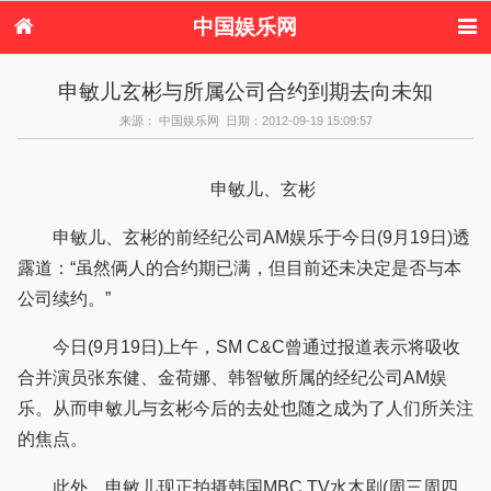
中国娱乐网
首页
新闻
女性
内地娱乐
申敏儿玄彬与所属公司合约到期去向未知
港台娱乐
日本娱乐
韩国娱乐
欧美娱乐
来源： 中国娱乐网 日期：2012-09-19 15:09:57
体育花边
音乐新闻
影视新闻
内地明星八卦
港台明星八卦
日本韩国明星
欧美明星八卦
娱乐评论
八卦
申敏儿、玄彬
申敏儿、玄彬的前经纪公司AM娱乐于今日(9月19日)透
露道：“虽然俩人的合约期已满，但目前还未决定是否与本
公司续约。”
今日(9月19日)上午，SM C&C曾通过报道表示将吸收
合并演员张东健、金荷娜、韩智敏所属的经纪公司AM娱
乐。从而申敏儿与玄彬今后的去处也随之成为了人们所关注
的焦点。
此外，申敏儿现正拍摄韩国MBC TV水木剧(周三周四