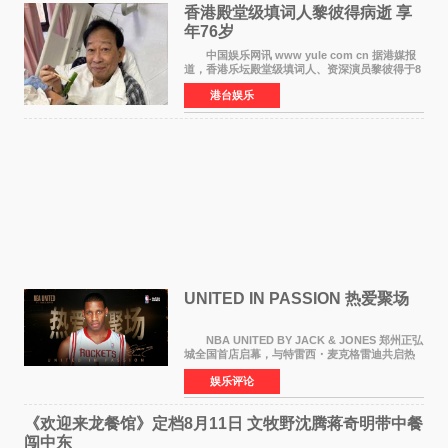
香港殿堂级填词人黎彼得病逝 享
年76岁​
中国娱乐网讯 www yule com cn 据港媒报
道，香港乐坛殿堂级填词人、资深演员黎彼得于8
月5日上午因病离世，终年76岁。好友钟志光透
港台娱乐
露，黎彼得今年3月中风后便卧床休养，身体机能
持续衰退，最
UNITED IN PASSION 热爱聚场
NBA UNITED BY JACK & JONES 郑州正弘
城全国首店启幕，与特雷西・麦克格雷迪共启热
爱 2026 年7 月21 日，
娱乐评论
NBAUNITEDBYJACK&JONES 全国首店，于郑
州正弘城正式启幕。NBA 传奇球星
《欢迎来龙餐馆》定档8月11日 文牧野沈腾蒋奇明带中餐
闯中东