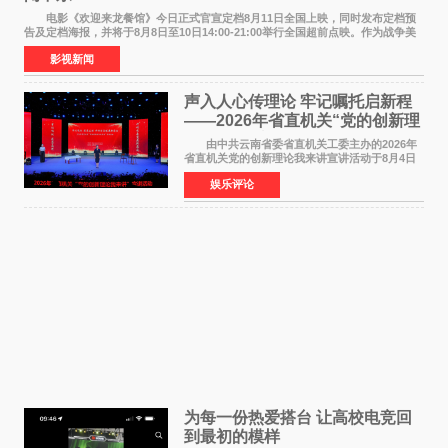
电影《欢迎来龙餐馆》今日正式官宣定档8月11日全国上映，同时发布定档预
告及定档海报，并将于8月8日至10日14:00-21:00举行全国超前点映。作为战争美
食大片，影片讲述的是中国厨师徐福（沈腾
影视新闻
声入人心传理论 牢记嘱托启新程
——2026年省直机关“党的创新理
论我来讲”宣讲活动圆满落幕
由中共云南省委省直机关工委主办的2026年
省直机关党的创新理论我来讲宣讲活动于8月4日
至5日在昆明举办。活动以 "牢记嘱托 感恩奋进
娱乐评论
开创云南发展新局面 "为主题，坚持以新时代中国
特色社会主义
为每一份热爱搭台 让高校电竞回
到最初的模样