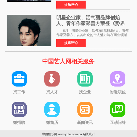
电影在央视电影频道多次复播（2022年8月10
娱乐评论
日，2022年9月30日，2023年7月17日，2025年7
月14日）。除了多次复
明星企业家、活气丽品牌创始
人、青年作家郑善方荣登《势界
POWERCIRCLES》6月刊
6月，明星企业家、活气丽品牌创始人、青年
作家郑善方，以其出众的个人魅力与在商业领域
的卓越建树，成功登上《势界
娱乐评论
POWERCIRCLES》，展现了他在时尚与商业领
域的双重影响力。 明星企业家、青
中国艺人网相关服务
找工作
找人才
找企业
附近职位
微招聘
微简历
新闻资讯
互动问答
中国娱乐网 www.yule.com.cn
站长统计