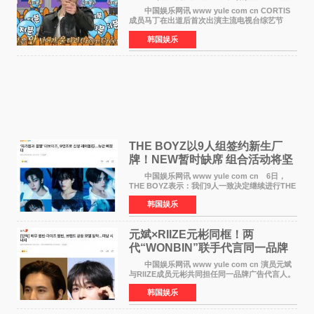
美巡演火热进行中
中国娱乐网讯 www yule com cn CORTIS
成员马丁在出道后首次出演主流电视台综艺节
目，展现了多才多艺的魅力。 马丁出演了5日
韩国娱乐
播出的MBC《Radio Star》Fashion与Passion
之间，I&lsquo;m
THE BOYZ以9人组签约新生厂
牌！NEW暂时缺席 组合活动将坚
定不移继续
中国娱乐网讯 www yule com cn 6日，
THE BOYZ表示：我们9人一致决定继续进行THE
BOYZ组合活动，并且已经完成了组合团体活动
韩国娱乐
签约。目前正在新生厂牌下进行活动准备。尚未
离开THE BOYZ原所
元斌×RIIZE元彬同框！两
代“WONBIN”联手代言同一品牌
颜值天花板合体
中国娱乐网讯 www yule com cn 演员元斌
与RIIZE成员元彬共同担任同一品牌广告代言人。
6日据独家报道，继演员元斌之后，RIIZE元彬最
韩国娱乐
近也被选为某在线中介平台A公司的共同广告代言
人，两人将作