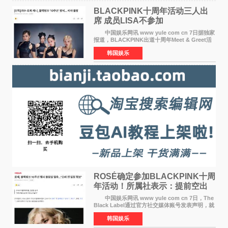
BLACKPINK十周年活动三人出
席 成员LISA不参加
中国娱乐网讯 www yule com cn 7日据独家
报道，BLACKPINK出道十周年Meet & Greet活
动将由智秀、ROS&Eacute;、JENNIE出席，
韩国娱乐
LISA将缺席。 此前BLACKPINK所属社YG并
未为组合出道十周年做
ROSÉ确定参加BLACKPINK十周
年活动！所属社表示：提前空出
了时间
中国娱乐网讯 www yule com cn 7日，The
Black Label通过官方社交媒体账号发表声明，就
近期网络上关于ROS&Eacute;个人行程及是否参
韩国娱乐
加BLACKPINK出道纪念活动的种种猜测作出正
式回应。 Th