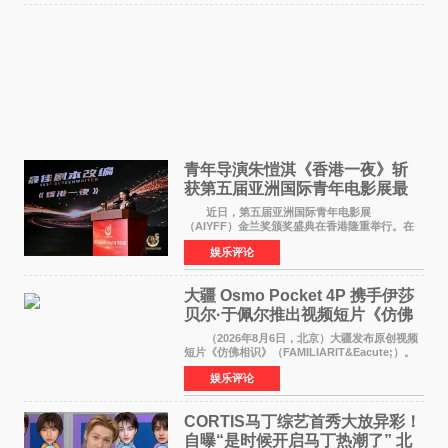
青年导演朱愷淇《香港一夜》斩
获第五届亚洲国际青年电影展最
佳剧本改编奖
近日，第五届亚洲国际青年电影展
（AIYFF）金兰奖颁奖盛典在香港隆重举行。在
这场汇聚数百位海内外电影人、文化界人士及媒
娱乐评论
体代表的亚洲青年影视盛会上，香港本土电影
《香港一夜》（Dawn in Ho
大疆 Osmo Pocket 4P 携手伊莎
贝尔·于佩尔推出视频短片《仿佛
相识》
（2026年8月6日，北京）大疆发布原创视频
短片《仿佛相识》（FAMILIARIT&Eacute;）。
视频短片由戛纳国际电影节最佳女演员伊莎贝尔·
娱乐评论
于佩尔（Isabelle Huppert）主演，全程使用大
疆首款双主摄口
CORTIS马丁综艺首秀大放异彩！
自曝“是时候开启马丁热潮了” 北