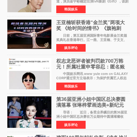
道，演员金宇彬确定出演tvN新剧《Gift》，该剧
预计将于下半年播出，引发观众高度期待。
韩国娱乐
本剧改编自同名网络漫画，讲述一位经历意外事
故后获得特殊
王亚楠斩获香港“金兰奖”两项大
奖 《给时间的情书》《旗袍刺
客》双双获肯定
日前，第五届亚洲国际青年电影展金兰奖颁
奖典礼在香港举行。江一燕、王亚楠、于文文、
李东学等知名演员出席活动。著名演员、导演王
娱乐评论
亚楠凭借音乐故事片《给时间的情书》和院线电
影《旗袍刺客》
权志龙恶评者被判罚款700万韩
元！所属社重申零容忍：匿名账
号也难逃刑责
中国娱乐网讯 www yule com cn GALAXY
CORP通过官方立场表示：为保护所属艺人权志
龙的名誉和权益，将持续对网络上发生的名誉损
韩国娱乐
害、散布虚假事实、侮辱、恶意诽谤等行为采取
法律应对措施。
第36届亚洲小姐中国区总决赛圆
满落幕 张琳梓擘画选美+新纪元
导语： 近日，备受业界瞩目的第36届亚
洲小姐中国区总决赛在万众期待中圆满璀璨收
官。整场盛典汇聚万千芳华，不仅完成了新一届
娱乐评论
美丽代言人的加冕选拔，更在行业发展层面带来
颠覆性突破。活动