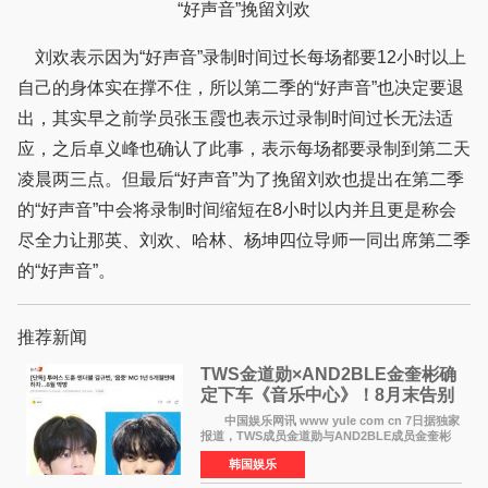
“好声音”挽留刘欢
刘欢表示因为“好声音”录制时间过长每场都要12小时以上
自己的身体实在撑不住，所以第二季的“好声音”也决定要退
出，其实早之前学员张玉霞也表示过录制时间过长无法适
应，之后卓义峰也确认了此事，表示每场都要录制到第二天
凌晨两三点。但最后“好声音”为了挽留刘欢也提出在第二季
的“好声音”中会将录制时间缩短在8小时以内并且更是称会
尽全力让那英、刘欢、哈林、杨坤四位导师一同出席第二季
的“好声音”。
推荐新闻
TWS金道勋×AND2BLE金奎彬确
定下车《音乐中心》！8月末告别
MC席位
中国娱乐网讯 www yule com cn 7日据独家
报道，TWS成员金道勋与AND2BLE成员金奎彬
将于8月离开《音乐中心》MC的位置。 金道
韩国娱乐
勋与金奎彬于去年3月与H2H A-NA一起被选为
《音乐中心》MC，约1