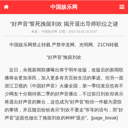
中国娱乐网
首页
新闻
女性
内地娱乐
“好声音”誓死挽留刘欢 揭开退出导师职位之谜
港台娱乐
日本娱乐
韩国娱乐
欧美娱乐
来源： 中国娱乐网 日期：2012-10-26 10:10:07
体育花边
音乐新闻
影视新闻
内地明星八卦
港台明星八卦
日本韩国明星
欧美明星八卦
娱乐评论
中国娱乐网禁止转载 严禁华龙网、光明网、21CN转载
八卦
“好声音”挽留刘欢
近日，央视新闻联播曝出将于明年改版，改版后的新闻联
播将会更加亲民，加入更多有关百姓生活的事迹。但另一面
浙江卫视的《中国好声音》火爆全国，第一季结束后也有不
少网友十分期待第二季的好声音播出，不过前日刘欢却表示
将退出好声音的舞台，这也成为“好声音”粉丝一件极为震惊
的事情，并且随后纷纷表示“刘欢不要走”等等的语句，而“好
声音”这面也做出了挽留刘欢的种种“退步”。[page_break]