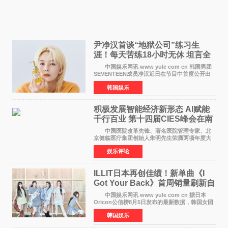
尹净汉首谈“地狱公司”练习生
涯！每天苦练18小时无休 坦言全
靠成员撑过来
中国娱乐网讯 www yule com cn 韩国男团
SEVENTEEN成员净汉近日在节目中首度公开出
道前的残酷练习生经历，并提及经纪公司Pledis
韩国娱乐
娱乐，引发广泛关注。 在8月2日播出的日本
TBS综艺节目《周
积极发展智能经济新形态 Al赋能
千行百业 第十四届CIES峰会在南
京盛大召开
中国医院改革先锋、著名医院管理专家、北
京健临医疗集团创始人朱明先生荣膺两项年度大
奖 2026年7月31日，盛夏金陵，长江之畔，
娱乐评论
以重落地·真务实·强链接为主题的2026&lsquo;人
工智能+&rsquo
ILLIT日本再创佳绩！新单曲《I
Got Your Back》首周销量刷新自
身纪录
中国娱乐网讯 www yule com cn 据日本
Oricon公信榜8月5日发布的最新数据，韩国女团
ILLIT在日本发行的第二张单曲《I Got Your
韩国娱乐
Back》首周销量达到71,009张，成功跻身最新一
期周单曲排行