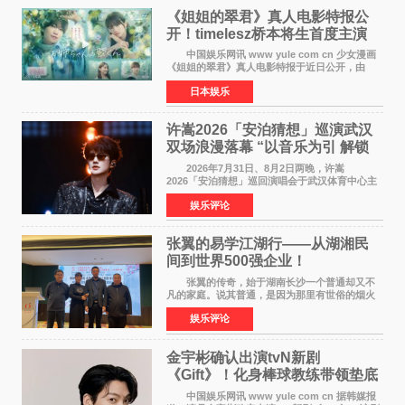
《姐姐的翠君》真人电影特报公
开！timelesz桥本将生首度主演
12月4日上映
中国娱乐网讯 www yule com cn 少女漫画
《姐姐的翠君》真人电影特报于近日公开，由
timelesz成员桥本将生担任主演，这也是他首次
日本娱乐
担任电影主演，引发高度关注。 女高中生咲
苗翠（中岛瑠菜
许嵩2026「安泊猜想」巡演武汉
双场浪漫落幕 “以音乐为引 解锁
江城记忆”
2026年7月31日、8月2日两晚，许嵩
2026「安泊猜想」巡回演唱会于武汉体育中心主
体育场盛大开唱。许嵩与数万歌迷在此相聚，从
娱乐评论
浪漫惬意的舞台设计到充满诚意与惊喜的现场互
动，共同开启了一场关于
张翼的易学江湖行——从湖湘民
间到世界500强企业！
张翼的传奇，始于湖南长沙一个普通却又不
凡的家庭。说其普通，是因为那里有世俗的烟火
气；说其不凡，是因为家中有一位洞悉天地玄机
娱乐评论
的长者——他的爷爷。作为当地的风水师，爷爷
是张翼走进易学
金宇彬确认出演tvN新剧
《Gift》！化身棒球教练带领垫底
球队逆袭
中国娱乐网讯 www yule com cn 据韩媒报