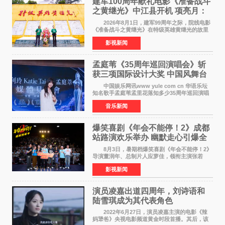
建军100周年献礼电影《准备战斗
之黄继光》中江县开机 项亮月：
以光影为笔，书写英雄赞歌
2026年8月1日，建军99周年之际，院线电影
《准备战斗之黄继光》在特级英雄黄继光的故里
——四川省德阳市中江县黄继光出生地正式开
影视新闻
机。本片出品人、总制片人项亮月主持开机仪
式，&zwnj;特级英雄
孟庭苇《35周年巡回演唱会》斩
获三项国际设计大奖 中国风舞台
美学获全球认可
中国娱乐网讯www yule com cn 华语乐坛
知名歌手孟庭苇孟里花落知多少35周年巡回演唱
会再传喜讯。该演唱会先后荣获美国MUSE
音乐新闻
Creative Awards白金奖（Platinum Winner）、
英国London Design
爆笑喜剧《年会不能停！2》成都
站路演欢乐举办 幽默走心引爆全
场共鸣
8月3日，暑期档爆笑喜剧《年会不能停！2》
导演董润年、总制片人应萝佳，领衔主演张若
昀、白客，惊喜出演庄达菲，特别主演孙艺洲，
影视新闻
特别出演田雨，友情出演欧阳奋强出席成都路
演，与观众近距离互
演员凌嘉出道四周年，刘诗语和
陆雪琪成为其代表角色
2022年6月27日，演员凌嘉主演的电影《辣
妈犟爸》央视电影频道黄金时段首播。其后，该