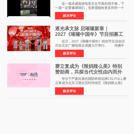
这一届卓威高校电竞文化节真的很不错，下
一届一定要邀请我们，也希望能给更多同学一个
来到现场的机会。 2026卓威高校电竞文化节
娱乐评论
已经落下帷幕，在活动结束后，仍有不少高校电
竞社负责人和现
逐光承文脉 启璀璨新章｜
2027《璀璨中国年》节目招募工
作圆满启动
近日，2027《璀璨中国年》特别节目启动仪
式在北京广播电视台演播大厅举行。 传播中
华优秀传统文化，弘扬纯正国风艺术，打造高规
娱乐评论
格、高质感、正能量的文艺盛典，是璀璨中国年
矢志不渝的初心
赛立复成为《辣妈辣么美》特别
赞助商，共探当代女性由内而外
活力美
专注于严肃抗衰的国际科研品牌CELFULL赛
立复成为北京卫视生活时尚综艺《辣妈辣么美》
的特别赞助商,明星辣妈袁咏仪倾情参与，向广大
娱乐评论
都市女性传递健康生活新主张，寄语当代女性在
家庭与自我之间