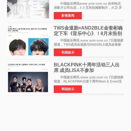
中国娱乐网讯www yule com cn 由华纳兄
弟影片公司出品，J·J·艾布拉姆斯制片，大卫·罗
伯特·米切尔执导，好莱坞巨星安妮·海瑟薇和伊万
影视新闻
·麦克格雷格领衔主演的2026暑期惊悚冒险大片
《逃出绝
TWS金道勋×AND2BLE金奎彬确
定下车《音乐中心》！8月末告别
MC席位
中国娱乐网讯 www yule com cn 7日据独家
报道，TWS成员金道勋与AND2BLE成员金奎彬
将于8月离开《音乐中心》MC的位置。 金道
韩国娱乐
勋与金奎彬于去年3月与H2H A-NA一起被选为
《音乐中心》MC，约1
BLACKPINK十周年活动三人出
席 成员LISA不参加
中国娱乐网讯 www yule com cn 7日据独家
报道，BLACKPINK出道十周年Meet & Greet活
动将由智秀、ROS&Eacute;、JENNIE出席，
韩国娱乐
LISA将缺席。 此前BLACKPINK所属社YG并
未为组合出道十周年做