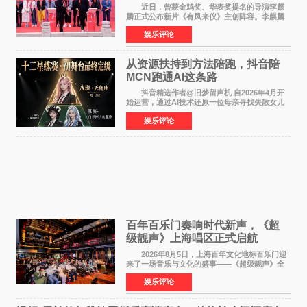
气回应
近日，曾获金鸡奖、华表奖提名的导演李麒
麟正式公布新片《有凤来仪》主创阵容。李麒麟
早年凭电影《华容道》获得金鸡奖、华表奖提
娱乐评论
名，此后长期参与国内外电影制作，其担任制片
人参与的作品亦曾
从资源扶持到方法陪跑，抖音陪
MCN跑通AI这条路
抖音精选作者@旧梦留声机 自2026年4月开
始运营，通过AI技术还原一位母亲寻找失散女儿
的故事，凭借强情感表达获得大量用户关注，发
娱乐评论
布仅21小时便获得超1亿曝光、超1000万互动。
此后，账号持续沿
百年百乐门奏响时代新声，《超
级靓声》上海唱区正式启航
2026年8月5日，上海百年文化地标百乐门迎
来了一场音乐与文化的盛事——《超级靓声》全
国励志音乐公益节目上海唱区新闻发布会暨启动
娱乐评论
仪式在此隆重举行。各界领导、嘉宾与媒体朋友
齐聚一堂，共同