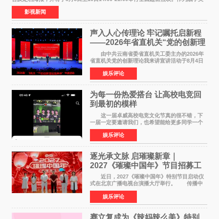
食大片，影片讲述的是中国厨师徐福（沈腾
影视新闻
声入人心传理论 牢记嘱托启新程
——2026年省直机关“党的创新理
论我来讲”宣讲活动圆满落幕
由中共云南省委省直机关工委主办的2026年
省直机关党的创新理论我来讲宣讲活动于8月4日
至5日在昆明举办。活动以 "牢记嘱托 感恩奋进
娱乐评论
开创云南发展新局面 "为主题，坚持以新时代中国
特色社会主义
为每一份热爱搭台 让高校电竞回
到最初的模样
这一届卓威高校电竞文化节真的很不错，下
一届一定要邀请我们，也希望能给更多同学一个
来到现场的机会。 2026卓威高校电竞文化节
娱乐评论
已经落下帷幕，在活动结束后，仍有不少高校电
竞社负责人和现
逐光承文脉 启璀璨新章｜
2027《璀璨中国年》节目招募工
作圆满启动
近日，2027《璀璨中国年》特别节目启动仪
式在北京广播电视台演播大厅举行。 传播中
华优秀传统文化，弘扬纯正国风艺术，打造高规
娱乐评论
格、高质感、正能量的文艺盛典，是璀璨中国年
矢志不渝的初心
赛立复成为《辣妈辣么美》特别