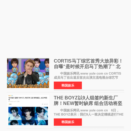
CORTIS马丁综艺首秀大放异彩！
自曝“是时候开启马丁热潮了” 北
美巡演火热进行中
中国娱乐网讯 www yule com cn CORTIS
成员马丁在出道后首次出演主流电视台综艺节
目，展现了多才多艺的魅力。 马丁出演了5日
韩国娱乐
播出的MBC《Radio Star》Fashion与Passion
之间，I&lsquo;m
THE BOYZ以9人组签约新生厂
牌！NEW暂时缺席 组合活动将坚
定不移继续
中国娱乐网讯 www yule com cn 6日，
THE BOYZ表示：我们9人一致决定继续进行THE
BOYZ组合活动，并且已经完成了组合团体活动
韩国娱乐
签约。目前正在新生厂牌下进行活动准备。尚未
离开THE BOYZ原所