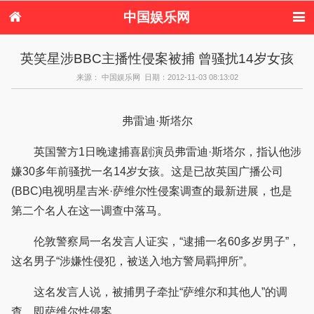
中国娱乐网
首页
新闻
女性
内地娱乐
英笑星涉BBC主播性侵案被捕 曾骚扰14岁女孩
港台娱乐
日本娱乐
韩国娱乐
欧美娱乐
来源： 中国娱乐网 日期：2012-11-03 08:13:02
体育花边
音乐新闻
影视新闻
内地明星八卦
港台明星八卦
日本韩国明星
欧美明星八卦
娱乐评论
八卦
弗雷迪·斯塔尔
英国警方1日晚逮捕喜剧演员弗雷迪·斯塔尔，指认他涉
嫌30多年前骚扰一名14岁女孩。这是已故英国广播公司
(BBC)电视明星吉米·萨维尔性侵案调查的最新进展，也是
第二个名人在这一调查中落马。
伦敦警察局一名发言人证实，“逮捕一名60多岁男子”，
这名男子“涉嫌性侵犯，被送入地方警局羁押所”。
这名发言人说，被捕男子牵扯“萨维尔和其他人”的调
查、即萨维尔性侵案。