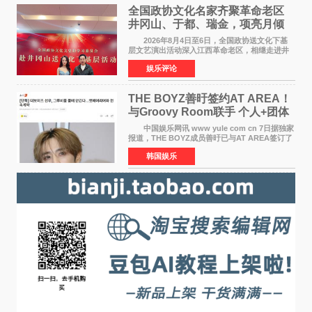
全国政协文化名家齐聚革命老区
井冈山、于都、瑞金，项亮月倾
情献唱《桃花谣》致敬红色沃土
2026年8月4日至6日，全国政协送文化下基
层文艺演出活动深入江西革命老区，相继走进井
冈山、于都长征出发地、瑞金三地。由全国政协
娱乐评论
文化文史和学习委员会副主任、甘肃省政协原主
席欧阳坚率团，一
THE BOYZ善旴签约AT AREA！
与Groovy Room联手 个人+团体
活动并行
中国娱乐网讯 www yule com cn 7日据独家
报道，THE BOYZ成员善旴已与AT AREA签订了
专属合约。AT AREA是由知名制作人组合
韩国娱乐
Groovy Room创立的hip-hop厂牌，旗下拥有多
位实力派音乐人，在韩