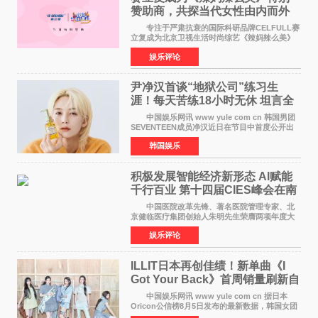
赞助商，共探当代女性由内而外
活力美
专注于严肃抗衰的国际科研品牌CELFULL赛
立复成为北京卫视生活时尚综艺《辣妈辣么美》
的特别赞助商,明星辣妈袁咏仪倾情参与，向广大
娱乐评论
都市女性传递健康生活新主张，寄语当代女性在
家庭与自我之间
尹净汉首谈“地狱公司”练习生
涯！每天苦练18小时无休 坦言全
靠成员撑过来
中国娱乐网讯 www yule com cn 韩国男团
SEVENTEEN成员净汉近日在节目中首度公开出
道前的残酷练习生经历，并提及经纪公司Pledis
韩国娱乐
娱乐，引发广泛关注。 在8月2日播出的日本
TBS综艺节目《周
积极发展智能经济新形态 Al赋能
千行百业 第十四届CIES峰会在南
京盛大召开
中国医院改革先锋、著名医院管理专家、北
京健临医疗集团创始人朱明先生荣膺两项年度大
奖 2026年7月31日，盛夏金陵，长江之畔，
娱乐评论
以重落地·真务实·强链接为主题的2026&lsquo;人
工智能+&rsquo
ILLIT日本再创佳绩！新单曲《I
Got Your Back》首周销量刷新自
身纪录
中国娱乐网讯 www yule com cn 据日本
Oricon公信榜8月5日发布的最新数据，韩国女团
ILLIT在日本发行的第二张单曲《I Got Your