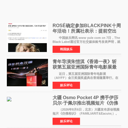
ROSÉ确定参加BLACKPINK十周
年活动！所属社表示：提前空出
了时间
中国娱乐网讯 www yule com cn 7日，The
Black Label通过官方社交媒体账号发表声明，就
近期网络上关于ROS&Eacute;个人行程及是否参
韩国娱乐
加BLACKPINK出道纪念活动的种种猜测作出正
式回应。 Th
青年导演朱愷淇《香港一夜》斩
获第五届亚洲国际青年电影展最
佳剧本改编奖
近日，第五届亚洲国际青年电影展
（AIYFF）金兰奖颁奖盛典在香港隆重举行。在
这场汇聚数百位海内外电影人、文化界人士及媒
娱乐评论
体代表的亚洲青年影视盛会上，香港本土电影
《香港一夜》（Dawn in Ho
大疆 Osmo Pocket 4P 携手伊莎
贝尔·于佩尔推出视频短片《仿佛
相识》
（2026年8月6日，北京）大疆发布原创视频
短片《仿佛相识》（FAMILIARIT&Eacute;）。
视频短片由戛纳国际电影节最佳女演员伊莎贝尔·
娱乐评论
于佩尔（Isabelle Huppert）主演，全程使用大
疆首款双主摄口