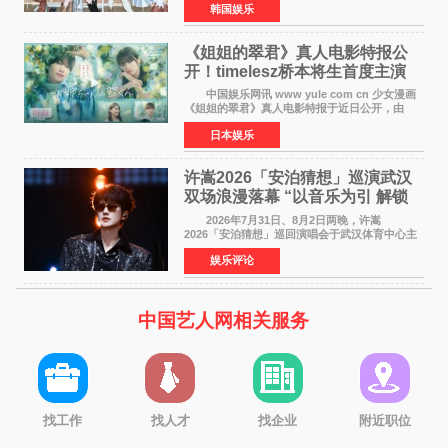
韩国娱乐
Back》首周销量达到71,009张，成功跻身最新一
期周单曲排行
《姐姐的翠君》真人电影特报公
开！timelesz桥本将生首度主演
12月4日上映
中国娱乐网讯 www yule com cn 少女漫画
《姐姐的翠君》真人电影特报于近日公开，由
timelesz成员桥本将生担任主演，这也是他首次
日本娱乐
担任电影主演，引发高度关注。 女高中生咲
苗翠（中岛瑠菜
许嵩2026「安泊猜想」巡演武汉
双场浪漫落幕 “以音乐为引 解锁
江城记忆”
2026年7月31日、8月2日两晚，许嵩
2026「安泊猜想」巡回演唱会于武汉体育中心主
体育场盛大开唱。许嵩与数万歌迷在此相聚，从
娱乐评论
浪漫惬意的舞台设计到充满诚意与惊喜的现场互
动，共同开启了一场关于
中国艺人网相关服务
找工作
找人才
找企业
附近职位