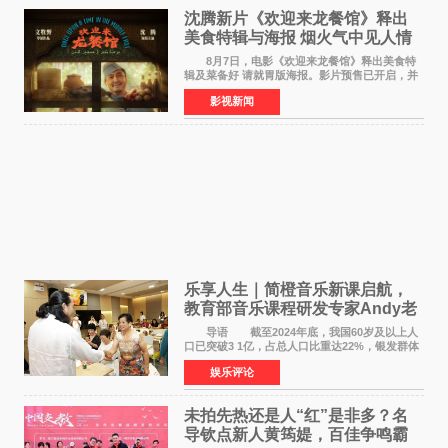
沈腾新片《欢迎来龙餐馆》释出
美食特辑与海报 烟火气中见人情
温暖
8月7日，电影《欢迎来龙餐馆》释出美食特
辑及菜备好 请就胃版海报。影片预售已开启，并
将于8月8日至10日14:00-21:00举行全国超前点
影视新闻
映。电影《欢迎来龙餐馆》作为战争美食喜剧大
片，讲述了中国
乐享人生｜简橙音乐新课启航，
教育部音乐课程研发专家Andy老
师重磅入驻领航银龄琴声
导语 截至2024年底，我国60岁及以上人
口已突破3 1亿，占总人口比重达22%，银发群体
的精神文化需求日益凸显。2024年1月，国务院办
娱乐评论
公厅印发《关于发展银发经济增进老年人福祉的
意见》——这是
未拍先热还是人“红”是非多？名
导钦点新人黄筠媞，百佳争鸣霸