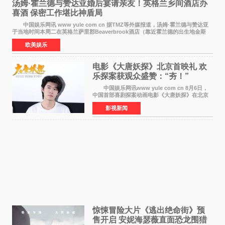
汤姆·霍兰德与赞达亚婚后宴请亲友！英格兰乡间酒店办
喜酒 保密工作堪比神盾局
中国娱乐网讯 www yule com cn 据TMZ等外媒报道，汤姆·霍兰德与赞达亚
于当地时间本周二在英格兰萨里郡Beaverbrook酒店（靠近霍兰德的出生地金斯
顿）举办婚宴，邀请家人与朋友们喝喜酒，庆祝
欧美娱乐
电影《大唐妖探》北京首映礼 欢
乐探案获观众盛赞：“夯！”
中国娱乐网讯www yule com cn 8月6日，
中国首部喜剧探案动画电影《大唐妖探》在北京
举办电影首映礼。导演程腾、联合导演黄珉、总
影视新闻
制片人曹紫建、制片人李莹莹，配音导演张喆，
对白指导程寅，领
惊悚冒险大片《逃出绝命街》预
售开启 安妮海瑟薇直面恐龙围猎