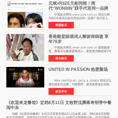
元斌×RIIZE元彬同框！两
代“WONBIN”联手代言同一品牌
颜值天花板合体
中国娱乐网讯 www yule com cn 演员元斌
与RIIZE成员元彬共同担任同一品牌广告代言人。
6日据独家报道，继演员元斌之后，RIIZE元彬最
韩国娱乐
近也被选为某在线中介平台A公司的共同广告代言
人，两人将作
香港殿堂级填词人黎彼得病逝 享
年76岁​
中国娱乐网讯 www yule com cn 据港媒报
道，香港乐坛殿堂级填词人、资深演员黎彼得于8
月5日上午因病离世，终年76岁。好友钟志光透
港台娱乐
露，黎彼得今年3月中风后便卧床休养，身体机能
持续衰退，最
UNITED IN PASSION 热爱聚场
NBA UNITED BY JACK & JONES 郑州正弘
城全国首店启幕，与特雷西・麦克格雷迪共启热
爱 2026 年7 月21 日，
娱乐评论
NBAUNITEDBYJACK&JONES 全国首店，于郑
州正弘城正式启幕。NBA 传奇球星
《欢迎来龙餐馆》定档8月11日 文牧野沈腾蒋奇明带中餐
闯中东
电影《欢迎来龙餐馆》今日正式官宣定档8月11日全国上映，同时发布定档预
告及定档海报，并将于8月8日至10日14:00-21:00举行全国超前点映。作为战争美