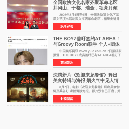
全国政协文化名家齐聚革命老区
井冈山、于都、瑞金，项亮月倾
情献唱《桃花谣》致敬红色沃土
2026年8月4日至6日，全国政协送文化下基
层文艺演出活动深入江西革命老区，相继走进井
冈山、于都长征出发地、瑞金三地。由全国政协
娱乐评论
文化文史和学习委员会副主任、甘肃省政协原主
席欧阳坚率团，一
THE BOYZ善旴签约AT AREA！
与Groovy Room联手 个人+团体
活动并行
中国娱乐网讯 www yule com cn 7日据独家
报道，THE BOYZ成员善旴已与AT AREA签订了
专属合约。AT AREA是由知名制作人组合
韩国娱乐
Groovy Room创立的hip-hop厂牌，旗下拥有多
位实力派音乐人，在韩
沈腾新片《欢迎来龙餐馆》释出
美食特辑与海报 烟火气中见人情
温暖
8月7日，电影《欢迎来龙餐馆》释出美食特
辑及菜备好 请就胃版海报。影片预售已开启，并
将于8月8日至10日14:00-21:00举行全国超前点
影视新闻
映。电影《欢迎来龙餐馆》作为战争美食喜剧大
片，讲述了中国