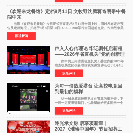
州正弘城正式启幕。NBA 传奇球星
《欢迎来龙餐馆》定档8月11日 文牧野沈腾蒋奇明带中餐
闯中东
电影《欢迎来龙餐馆》今日正式官宣定档8月11日全国上映，同时发布定档预
告及定档海报，并将于8月8日至10日14:00-21:00举行全国超前点映。作为战争美
食大片，影片讲述的是中国厨师徐福（沈腾
影视新闻
声入人心传理论 牢记嘱托启新程
——2026年省直机关“党的创新理
论我来讲”宣讲活动圆满落幕
由中共云南省委省直机关工委主办的2026年
省直机关党的创新理论我来讲宣讲活动于8月4日
至5日在昆明举办。活动以 "牢记嘱托 感恩奋进
娱乐评论
开创云南发展新局面 "为主题，坚持以新时代中国
特色社会主义
为每一份热爱搭台 让高校电竞回
到最初的模样
这一届卓威高校电竞文化节真的很不错，下
一届一定要邀请我们，也希望能给更多同学一个
来到现场的机会。 2026卓威高校电竞文化节
娱乐评论
已经落下帷幕，在活动结束后，仍有不少高校电
竞社负责人和现
逐光承文脉 启璀璨新章｜
2027《璀璨中国年》节目招募工