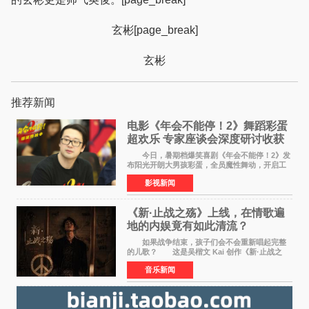
玄彬[page_break]
玄彬
推荐新闻
电影《年会不能停！2》舞蹈彩蛋
超欢乐 专家座谈会深度研讨收获
满满
今日，暑期档爆笑喜剧《年会不能停！2》发
布阳光开朗大男孩彩蛋，全员魔性舞动，开启工
位狂欢模式。影片于昨日同步举办专家座谈会，
影视新闻
导演董润年、总制片人应萝佳出席现场，与一众
业内、学界专家
《新·止战之殇》上线，在情歌遍
地的内娱竟有如此清流？
如果战争结束，孩子们会不会重新唱起完整
的儿歌？ 这是吴楷文 Kai 创作《新·止战之
殇》时最初的想法。 从伊朗相关冲突引发的
音乐新闻
地区局势，到世界各地仍在发生的动荡与不安，
战争从来不只