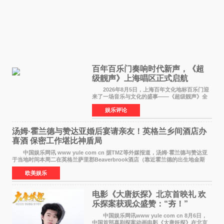
百年百乐门奏响时代新声，《超
级靓声》上海唱区正式启航
2026年8月5日，上海百年文化地标百乐门迎
来了一场音乐与文化的盛事——《超级靓声》全
国励志音乐公益节目上海唱区新闻发布会暨启动
娱乐评论
仪式在此隆重举行。各界领导、嘉宾与媒体朋友
齐聚一堂，共同
汤姆·霍兰德与赞达亚婚后宴请亲友！英格兰乡间酒店办
喜酒 保密工作堪比神盾局
中国娱乐网讯 www yule com cn 据TMZ等外媒报道，汤姆·霍兰德与赞达亚
于当地时间本周二在英格兰萨里郡Beaverbrook酒店（靠近霍兰德的出生地金斯
顿）举办婚宴，邀请家人与朋友们喝喜酒，庆祝
欧美娱乐
电影《大唐妖探》北京首映礼 欢
乐探案获观众盛赞：“夯！”
中国娱乐网讯www yule com cn 8月6日，
中国首部喜剧探案动画电影《大唐妖探》在北京