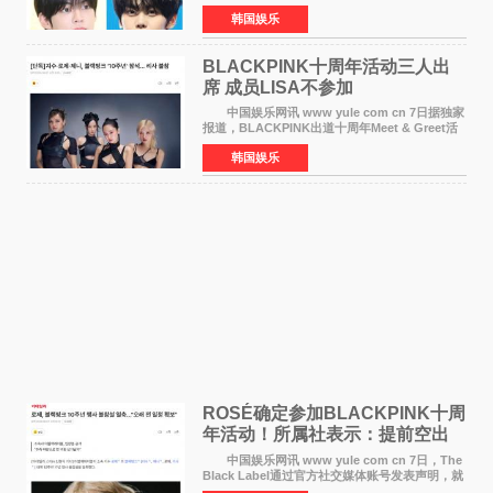
将于8月离开《音乐中心》MC的位置。 金道
韩国娱乐
勋与金奎彬于去年3月与H2H A-NA一起被选为
《音乐中心》MC，约1
BLACKPINK十周年活动三人出
席 成员LISA不参加
中国娱乐网讯 www yule com cn 7日据独家
报道，BLACKPINK出道十周年Meet & Greet活
动将由智秀、ROS&Eacute;、JENNIE出席，
韩国娱乐
LISA将缺席。 此前BLACKPINK所属社YG并
未为组合出道十周年做
ROSÉ确定参加BLACKPINK十周
年活动！所属社表示：提前空出
了时间
中国娱乐网讯 www yule com cn 7日，The
Black Label通过官方社交媒体账号发表声明，就
近期网络上关于ROS&Eacute;个人行程及是否参