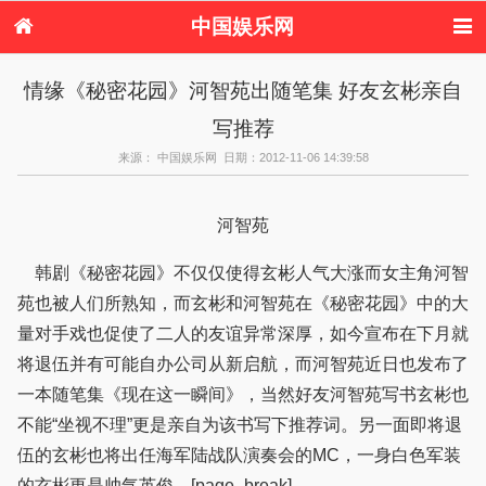
中国娱乐网
首页
新闻
女性
内地娱乐
情缘《秘密花园》河智苑出随笔集 好友玄彬亲自
港台娱乐
日本娱乐
韩国娱乐
欧美娱乐
写推荐
体育花边
音乐新闻
影视新闻
内地明星八卦
港台明星八卦
日本韩国明星
欧美明星八卦
娱乐评论
来源： 中国娱乐网 日期：2012-11-06 14:39:58
八卦
河智苑
韩剧《秘密花园》不仅仅使得玄彬人气大涨而女主角河智
苑也被人们所熟知，而玄彬和河智苑在《秘密花园》中的大
量对手戏也促使了二人的友谊异常深厚，如今宣布在下月就
将退伍并有可能自办公司从新启航，而河智苑近日也发布了
一本随笔集《现在这一瞬间》，当然好友河智苑写书玄彬也
不能“坐视不理”更是亲自为该书写下推荐词。另一面即将退
伍的玄彬也将出任海军陆战队演奏会的MC，一身白色军装
的玄彬更是帅气英俊。[page_break]