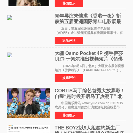
韩国娱乐
加BLACKPINK出道纪念活动的种种猜测作出正
式回应。 Th
青年导演朱愷淇《香港一夜》斩
获第五届亚洲国际青年电影展最
佳剧本改编奖
近日，第五届亚洲国际青年电影展
（AIYFF）金兰奖颁奖盛典在香港隆重举行。在
这场汇聚数百位海内外电影人、文化界人士及媒
娱乐评论
体代表的亚洲青年影视盛会上，香港本土电影
《香港一夜》（Dawn in Ho
大疆 Osmo Pocket 4P 携手伊莎
贝尔·于佩尔推出视频短片《仿佛
相识》
（2026年8月6日，北京）大疆发布原创视频
短片《仿佛相识》（FAMILIARIT&Eacute;）。
视频短片由戛纳国际电影节最佳女演员伊莎贝尔·
娱乐评论
于佩尔（Isabelle Huppert）主演，全程使用大
疆首款双主摄口
CORTIS马丁综艺首秀大放异彩！
自曝“是时候开启马丁热潮了” 北
美巡演火热进行中
中国娱乐网讯 www yule com cn CORTIS
成员马丁在出道后首次出演主流电视台综艺节
目，展现了多才多艺的魅力。 马丁出演了5日
韩国娱乐
播出的MBC《Radio Star》Fashion与Passion
之间，I&lsquo;m
THE BOYZ以9人组签约新生厂