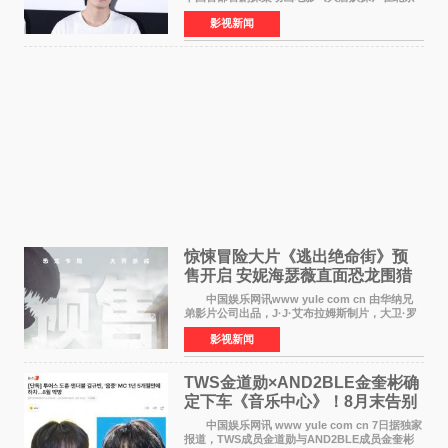
举办电影首映礼。导演程腾、联合导演黄珉、总
影视新闻
制片人曹紫建、制片人李莹莹，配音导演张喆，
对白指导程寅，领
惊悚冒险大片《逃出绝命街》预
售开启 安妮海瑟薇直面恐龙围猎
中国娱乐网讯www yule com cn 由华纳兄
弟影片公司出品，J·J·艾布拉姆斯制片，大卫·罗
伯特·米切尔执导，好莱坞巨星安妮·海瑟薇和伊万
影视新闻
·麦克格雷格领衔主演的2026暑期惊悚冒险大片
《逃出绝
TWS金道勋×AND2BLE金奎彬确
定下车《音乐中心》！8月末告别
MC席位
中国娱乐网讯 www yule com cn 7日据独家
报道，TWS成员金道勋与AND2BLE成员金奎彬