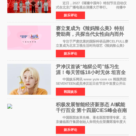
作圆满启动
近日，2027《璀璨中国年》特别节目启动仪
式在北京广播电视台演播大厅举行。 传播中
华优秀传统文化，弘扬纯正国风艺术，打造高规
娱乐评论
格、高质感、正能量的文艺盛典，是璀璨中国年
矢志不渝的初心
赛立复成为《辣妈辣么美》特别
赞助商，共探当代女性由内而外
活力美
专注于严肃抗衰的国际科研品牌CELFULL赛
立复成为北京卫视生活时尚综艺《辣妈辣么美》
的特别赞助商,明星辣妈袁咏仪倾情参与，向广大
娱乐评论
都市女性传递健康生活新主张，寄语当代女性在
家庭与自我之间
尹净汉首谈“地狱公司”练习生
涯！每天苦练18小时无休 坦言全
靠成员撑过来
中国娱乐网讯 www yule com cn 韩国男团
SEVENTEEN成员净汉近日在节目中首度公开出
道前的残酷练习生经历，并提及经纪公司Pledis
韩国娱乐
娱乐，引发广泛关注。 在8月2日播出的日本
TBS综艺节目《周
积极发展智能经济新形态 Al赋能
千行百业 第十四届CIES峰会在南
京盛大召开
中国医院改革先锋、著名医院管理专家、北
京健临医疗集团创始人朱明先生荣膺两项年度大
奖 2026年7月31日，盛夏金陵，长江之畔，
娱乐评论
以重落地·真务实·强链接为主题的2026&lsquo;人
工智能+&rsquo