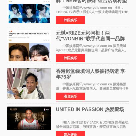
牌！NEW暂时缺席 组合活动将坚
定不移继续
中国娱乐网讯 www yule com cn 6日，
THE BOYZ表示：我们9人一致决定继续进行THE
BOYZ组合活动，并且已经完成了组合团体活动
韩国娱乐
签约。目前正在新生厂牌下进行活动准备。尚未
离开THE BOYZ原所
元斌×RIIZE元彬同框！两
代“WONBIN”联手代言同一品牌
颜值天花板合体
中国娱乐网讯 www yule com cn 演员元斌
与RIIZE成员元彬共同担任同一品牌广告代言人。
6日据独家报道，继演员元斌之后，RIIZE元彬最
韩国娱乐
近也被选为某在线中介平台A公司的共同广告代言
人，两人将作
香港殿堂级填词人黎彼得病逝 享
年76岁​
中国娱乐网讯 www yule com cn 据港媒报
道，香港乐坛殿堂级填词人、资深演员黎彼得于8
月5日上午因病离世，终年76岁。好友钟志光透
港台娱乐
露，黎彼得今年3月中风后便卧床休养，身体机能
持续衰退，最
UNITED IN PASSION 热爱聚场
NBA UNITED BY JACK & JONES 郑州正弘
城全国首店启幕，与特雷西・麦克格雷迪共启热
爱 2026 年7 月21 日，
娱乐评论
NBAUNITEDBYJACK&JONES 全国首店，于郑