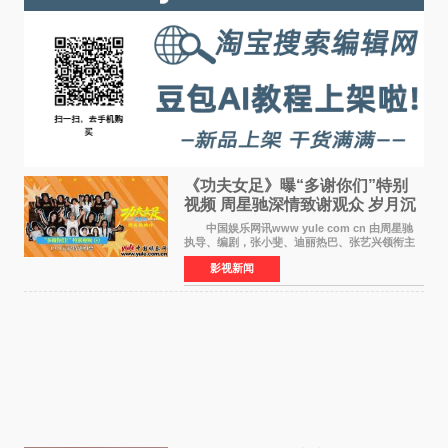
《功夫女足》曝“多谢你们”特别
视频 周星驰深情致谢观众 岁月沉
淀不灭初心
中国娱乐网讯www yule com cn 由周星驰
执导、编剧，张小斐、迪丽热巴、张艺兴领衔主
演，刘嘉玲、佐藤健特别出演，艾米、雪野、蔡
影视新闻
思贝、胡予安、倪好特别介绍的喜剧电影《功夫
女足》释出多谢你