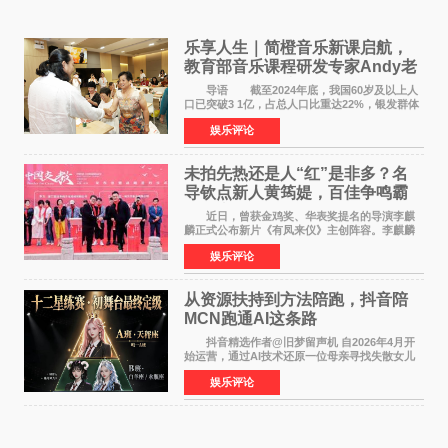
乐享人生｜简橙音乐新课启航，
教育部音乐课程研发专家Andy老
师重磅入驻领航银龄琴声
导语 截至2024年底，我国60岁及以上人
口已突破3 1亿，占总人口比重达22%，银发群体
的精神文化需求日益凸显。2024年1月，国务院办
娱乐评论
公厅印发《关于发展银发经济增进老年人福祉的
意见》——这是
未拍先热还是人“红”是非多？名
导钦点新人黄筠媞，百佳争鸣霸
气回应
近日，曾获金鸡奖、华表奖提名的导演李麒
麟正式公布新片《有凤来仪》主创阵容。李麒麟
早年凭电影《华容道》获得金鸡奖、华表奖提
娱乐评论
名，此后长期参与国内外电影制作，其担任制片
人参与的作品亦曾
从资源扶持到方法陪跑，抖音陪
MCN跑通AI这条路
抖音精选作者@旧梦留声机 自2026年4月开
始运营，通过AI技术还原一位母亲寻找失散女儿
的故事，凭借强情感表达获得大量用户关注，发
娱乐评论
布仅21小时便获得超1亿曝光、超1000万互动。
此后，账号持续沿