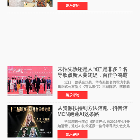
的精神文化需求日益凸显。2024年1月，国务院办
娱乐评论
公厅印发《关于发展银发经济增进老年人福祉的
意见》——这是
未拍先热还是人“红”是非多？名
导钦点新人黄筠媞，百佳争鸣霸
气回应
近日，曾获金鸡奖、华表奖提名的导演李麒
麟正式公布新片《有凤来仪》主创阵容。李麒麟
早年凭电影《华容道》获得金鸡奖、华表奖提
娱乐评论
名，此后长期参与国内外电影制作，其担任制片
人参与的作品亦曾
从资源扶持到方法陪跑，抖音陪
MCN跑通AI这条路
抖音精选作者@旧梦留声机 自2026年4月开
始运营，通过AI技术还原一位母亲寻找失散女儿
的故事，凭借强情感表达获得大量用户关注，发
娱乐评论
布仅21小时便获得超1亿曝光、超1000万互动。
此后，账号持续沿