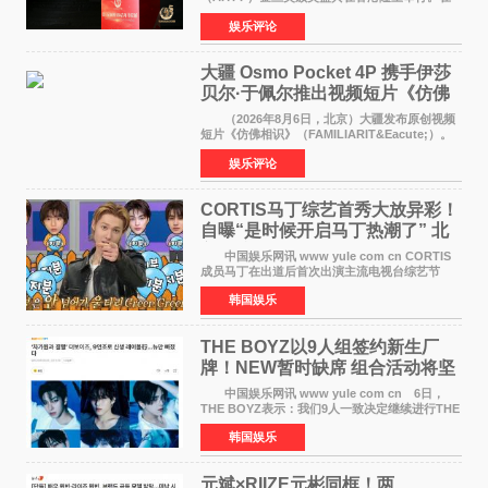
这场汇聚数百位海内外电影人、文化界人士及媒
娱乐评论
体代表的亚洲青年影视盛会上，香港本土电影
《香港一夜》（Dawn in Ho
大疆 Osmo Pocket 4P 携手伊莎
贝尔·于佩尔推出视频短片《仿佛
相识》
（2026年8月6日，北京）大疆发布原创视频
短片《仿佛相识》（FAMILIARIT&Eacute;）。
视频短片由戛纳国际电影节最佳女演员伊莎贝尔·
娱乐评论
于佩尔（Isabelle Huppert）主演，全程使用大
疆首款双主摄口
CORTIS马丁综艺首秀大放异彩！
自曝“是时候开启马丁热潮了” 北
美巡演火热进行中
中国娱乐网讯 www yule com cn CORTIS
成员马丁在出道后首次出演主流电视台综艺节
目，展现了多才多艺的魅力。 马丁出演了5日
韩国娱乐
播出的MBC《Radio Star》Fashion与Passion
之间，I&lsquo;m
THE BOYZ以9人组签约新生厂
牌！NEW暂时缺席 组合活动将坚
定不移继续
中国娱乐网讯 www yule com cn 6日，
THE BOYZ表示：我们9人一致决定继续进行THE
BOYZ组合活动，并且已经完成了组合团体活动
韩国娱乐
签约。目前正在新生厂牌下进行活动准备。尚未
离开THE BOYZ原所
元斌×RIIZE元彬同框！两