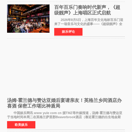
百年百乐门奏响时代新声，《超
级靓声》上海唱区正式启航
2026年8月5日，上海百年文化地标百乐门迎
来了一场音乐与文化的盛事——《超级靓声》全
国励志音乐公益节目上海唱区新闻发布会暨启动
娱乐评论
仪式在此隆重举行。各界领导、嘉宾与媒体朋友
齐聚一堂，共同
汤姆·霍兰德与赞达亚婚后宴请亲友！英格兰乡间酒店办
喜酒 保密工作堪比神盾局
中国娱乐网讯 www yule com cn 据TMZ等外媒报道，汤姆·霍兰德与赞达亚
于当地时间本周二在英格兰萨里郡Beaverbrook酒店（靠近霍兰德的出生地金斯
顿）举办婚宴，邀请家人与朋友们喝喜酒，庆祝
欧美娱乐