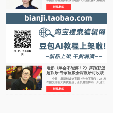
中国首部喜剧探案动画电影《大唐妖探》剧组亮
相西安，举办线下见面会活动。导演程腾、联合
影视新闻
导演黄珉、总制片人曹紫建、制片人李莹莹、领
衔声音出演雷淞然
电影《年会不能停！2》舞蹈彩蛋
超欢乐 专家座谈会深度研讨收获
满满
今日，暑期档爆笑喜剧《年会不能停！2》发
布阳光开朗大男孩彩蛋，全员魔性舞动，开启工
位狂欢模式。影片于昨日同步举办专家座谈会，
影视新闻
导演董润年、总制片人应萝佳出席现场，与一众
业内、学界专家