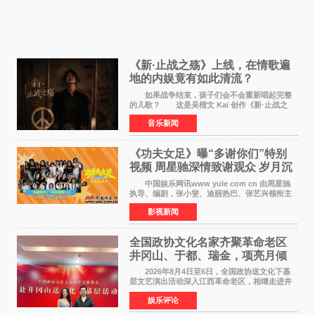
《新·止战之殇》上线，在情歌遍
地的内娱竟有如此清流？
如果战争结束，孩子们会不会重新唱起完整
的儿歌？ 这是吴楷文 Kai 创作《新·止战之
殇》时最初的想法。 从伊朗相关冲突引发的
音乐新闻
地区局势，到世界各地仍在发生的动荡与不安，
战争从来不只
《功夫女足》曝“多谢你们”特别
视频 周星驰深情致谢观众 岁月沉
淀不灭初心
中国娱乐网讯www yule com cn 由周星驰
执导、编剧，张小斐、迪丽热巴、张艺兴领衔主
演，刘嘉玲、佐藤健特别出演，艾米、雪野、蔡
影视新闻
思贝、胡予安、倪好特别介绍的喜剧电影《功夫
女足》释出多谢你
全国政协文化名家齐聚革命老区
井冈山、于都、瑞金，项亮月倾
情献唱《桃花谣》致敬红色沃土
2026年8月4日至6日，全国政协送文化下基
层文艺演出活动深入江西革命老区，相继走进井
冈山、于都长征出发地、瑞金三地。由全国政协
娱乐评论
文化文史和学习委员会副主任、甘肃省政协原主
席欧阳坚率团，一