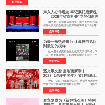
影视新闻
声入人心传理论 牢记嘱托启新程
——2026年省直机关“党的创新理
论我来讲”宣讲活动圆满落幕
由中共云南省委省直机关工委主办的2026年
省直机关党的创新理论我来讲宣讲活动于8月4日
至5日在昆明举办。活动以 "牢记嘱托 感恩奋进
娱乐评论
开创云南发展新局面 "为主题，坚持以新时代中国
特色社会主义
为每一份热爱搭台 让高校电竞回
到最初的模样
这一届卓威高校电竞文化节真的很不错，下
一届一定要邀请我们，也希望能给更多同学一个
来到现场的机会。 2026卓威高校电竞文化节
娱乐评论
已经落下帷幕，在活动结束后，仍有不少高校电
竞社负责人和现
逐光承文脉 启璀璨新章｜
2027《璀璨中国年》节目招募工
作圆满启动
近日，2027《璀璨中国年》特别节目启动仪
式在北京广播电视台演播大厅举行。 传播中
华优秀传统文化，弘扬纯正国风艺术，打造高规
娱乐评论
格、高质感、正能量的文艺盛典，是璀璨中国年
矢志不渝的初心
赛立复成为《辣妈辣么美》特别
赞助商，共探当代女性由内而外