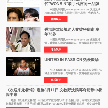
代“WONBIN”联手代言同一品牌
颜值天花板合体
中国娱乐网讯 www yule com cn 演员元斌
与RIIZE成员元彬共同担任同一品牌广告代言人。
6日据独家报道，继演员元斌之后，RIIZE元彬最
韩国娱乐
近也被选为某在线中介平台A公司的共同广告代言
人，两人将作
香港殿堂级填词人黎彼得病逝 享
年76岁​
中国娱乐网讯 www yule com cn 据港媒报
道，香港乐坛殿堂级填词人、资深演员黎彼得于8
月5日上午因病离世，终年76岁。好友钟志光透
港台娱乐
露，黎彼得今年3月中风后便卧床休养，身体机能
持续衰退，最
UNITED IN PASSION 热爱聚场
NBA UNITED BY JACK & JONES 郑州正弘
城全国首店启幕，与特雷西・麦克格雷迪共启热
爱 2026 年7 月21 日，
娱乐评论
NBAUNITEDBYJACK&JONES 全国首店，于郑
州正弘城正式启幕。NBA 传奇球星
《欢迎来龙餐馆》定档8月11日 文牧野沈腾蒋奇明带中餐
闯中东
电影《欢迎来龙餐馆》今日正式官宣定档8月11日全国上映，同时发布定档预
告及定档海报，并将于8月8日至10日14:00-21:00举行全国超前点映。作为战争美
食大片，影片讲述的是中国厨师徐福（沈腾