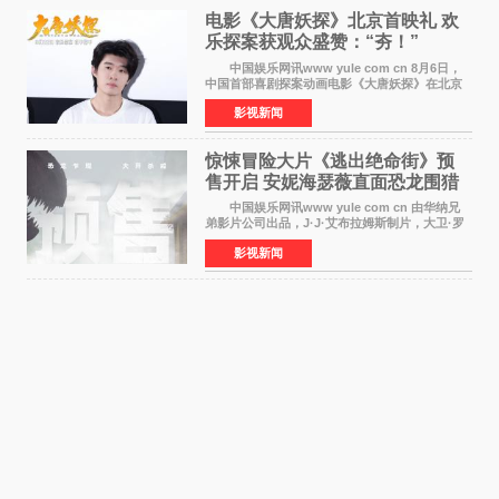
电影《大唐妖探》北京首映礼 欢
乐探案获观众盛赞：“夯！”
中国娱乐网讯www yule com cn 8月6日，
中国首部喜剧探案动画电影《大唐妖探》在北京
举办电影首映礼。导演程腾、联合导演黄珉、总
影视新闻
制片人曹紫建、制片人李莹莹，配音导演张喆，
对白指导程寅，领
惊悚冒险大片《逃出绝命街》预
售开启 安妮海瑟薇直面恐龙围猎
中国娱乐网讯www yule com cn 由华纳兄
弟影片公司出品，J·J·艾布拉姆斯制片，大卫·罗
伯特·米切尔执导，好莱坞巨星安妮·海瑟薇和伊万
影视新闻
·麦克格雷格领衔主演的2026暑期惊悚冒险大片
《逃出绝