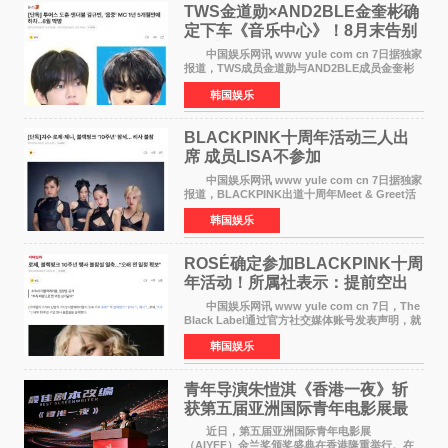
TWS金道勋×AND2BLE金奎彬确
定下车《音乐中心》！8月末告别
MC席位
中国娱乐网讯 www yule com cn 7日据独家
报道，TWS成员金道勋与AND2BLE成员金奎彬
将于8月离开《音乐中心》MC的位置。 金道
韩国娱乐
勋与金奎彬于去年3月与H2H A-NA一起被选为
《音乐中心》MC，约1
BLACKPINK十周年活动三人出
席 成员LISA不参加
中国娱乐网讯 www yule com cn 7日据独家
报道，BLACKPINK出道十周年Meet & Greet活
动将由智秀、ROS&Eacute;、JENNIE出席，
韩国娱乐
LISA将缺席。 此前BLACKPINK所属社YG并
未为组合出道十周年做
ROSÉ确定参加BLACKPINK十周
年活动！所属社表示：提前空出
了时间
中国娱乐网讯 www yule com cn 7日，The
Black Label通过官方社交媒体账号发表声明，就
近期网络上关于ROS&Eacute;个人行程及是否参
韩国娱乐
加BLACKPINK出道纪念活动的种种猜测作出正
式回应。 Th
青年导演朱愷淇《香港一夜》斩
获第五届亚洲国际青年电影展最
佳剧本改编奖
近日，第五届亚洲国际青年电影展
（AIYFF）金兰奖颁奖盛典在香港隆重举行。在