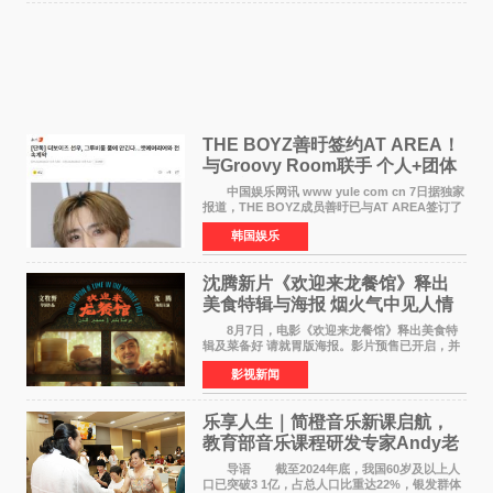
THE BOYZ善旴签约AT AREA！
与Groovy Room联手 个人+团体
活动并行
中国娱乐网讯 www yule com cn 7日据独家
报道，THE BOYZ成员善旴已与AT AREA签订了
专属合约。AT AREA是由知名制作人组合
韩国娱乐
Groovy Room创立的hip-hop厂牌，旗下拥有多
位实力派音乐人，在韩
沈腾新片《欢迎来龙餐馆》释出
美食特辑与海报 烟火气中见人情
温暖
8月7日，电影《欢迎来龙餐馆》释出美食特
辑及菜备好 请就胃版海报。影片预售已开启，并
将于8月8日至10日14:00-21:00举行全国超前点
影视新闻
映。电影《欢迎来龙餐馆》作为战争美食喜剧大
片，讲述了中国
乐享人生｜简橙音乐新课启航，
教育部音乐课程研发专家Andy老
师重磅入驻领航银龄琴声
导语 截至2024年底，我国60岁及以上人
口已突破3 1亿，占总人口比重达22%，银发群体