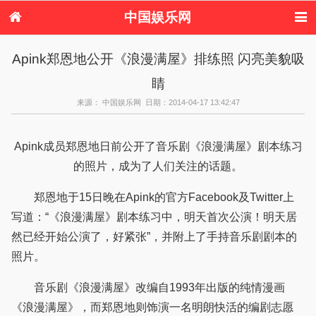
中国娱乐网
首页
新闻
女性
内地娱乐
Apink郑恩地公开《浪漫满屋》排练照 闪亮美貌吸
港台娱乐
日本娱乐
韩国娱乐
欧美娱乐
睛
体育花边
音乐新闻
影视新闻
内地明星八卦
港台明星八卦
日本韩国明星
欧美明星八卦
娱乐评论
来源： 中国娱乐网 日期：2014-04-17 13:42:47
八卦
Apink成员郑恩地日前公开了音乐剧《浪漫满屋》剧本练习
的照片，成为了人们关注的话题。
郑恩地于15日晚在Apink的官方Facebook及Twitter上
写道：“《浪漫满屋》剧本练习中，明天首次公演！明天居
然已经开始公演了，好紧张”，并附上了手持音乐剧剧本的
照片。
音乐剧《浪漫满屋》改编自1993年出版的纯情漫画
《浪漫满屋》，而郑恩地则饰演一名明朗快活的编剧志愿