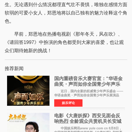
生。无论遇到什么情况都理直气壮不畏惧，唯独在感情方面
软弱的可爱小女人，郑恩地将以自己独有的魅力诠释这个角
色。
早前，郑恩地在热播电视剧《那年冬天，风在吹》、
《请回答1997》中扮演的角色都受到大家的喜爱，也让观
众们期待她新的挑战！
推荐新闻
国内重磅音乐大赛官宣：“华语金
曲奖・声而如你全国青少年声乐
展演” 正式启幕，阿沁出任明星总
近日，国内全新的权威青少年声乐盛会 ——
评审
华语金曲奖・声而如你全国青少年声乐展演品
牌，在湖南长沙隆重举行官宣，国内又一高规格
娱乐评论
青少年声乐赛事全面启航。 本赛事由寰宇声
扬联合华语金曲
电影《大唐妖探》西安见面会反
响热烈 全龄观众共赏机关长安城
中国娱乐网讯www yule com cn 8月8日，