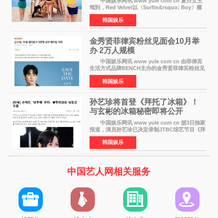
中国娱乐网讯 www yule com cn 夏日女王
驾到，Red Velvet以〈Surfin&rsquo; Boy〉横
扫国内外榜单，获得音乐粉丝的热烈反响。
韩国娱乐
Red Velvet于3日发行了夏日迷你专辑《Velvet
Summer》，
金秀贤菲律宾粉丝见面会10月举
办 2万人规模
中国娱乐网讯 www yule com cn 由菲律宾
生活方式品牌BENCH主办的金秀贤菲律宾粉丝见
面会，将于10月2日在马尼拉SM Mall of
韩国娱乐
Asia（MOA）竞技场举行，预计规模达2万人。
这也是金秀贤自去年陷
孙艺珍将首登《拜托了冰箱》！
与玄彬的冰箱秘密即将公开
中国娱乐网讯 www yule com cn 据3日独家
报道，演员孙艺珍已决定录制JTBC综艺节目《拜
托了冰箱》，目前正在协调具体细节。这是孙艺
韩国娱乐
珍首次公开个人冰箱，也是她婚后首次以玄彬的
妻子身份参与
中国艺人网相关服务