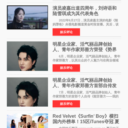
演，与观众近距离互
演员凌嘉出道四周年，刘诗语和
陆雪琪成为其代表角色
2022年6月27日，演员凌嘉主演的电影《辣
妈犟爸》央视电影频道黄金时段首播。其后，该
电影在央视电影频道多次复播（2022年8月10
娱乐评论
日，2022年9月30日，2023年7月17日，2025年7
月14日）。除了多次复
明星企业家、活气丽品牌创始
人、青年作家郑善方荣登《势界
POWERCIRCLES》6月刊
6月，明星企业家、活气丽品牌创始人、青年
作家郑善方，以其出众的个人魅力与在商业领域
的卓越建树，成功登上《势界
娱乐评论
POWERCIRCLES》，展现了他在时尚与商业领
域的双重影响力。 明星企业家、青
明星企业家、活气丽品牌创始
人、青年作家郑善方首部自传发
布， 书写跨界创业者的成长答卷
7月，明星企业家、活气丽品牌创始人、青年
作家郑善方的首部个人自传《能言善方——我的
跨界人生》正式发行。这本书以他的人生轨迹为
娱乐评论
脉络，首次完整公开了从逐梦少年到横跨美业、
公益等多领域的
Red Velvet《Surfin‘ Boy》横扫
国内外榜单！15区iTunes夺冠 夏
日女王强势回归