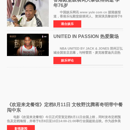
年76岁​
中国娱乐网讯 www yule com cn 据港媒报
道，香港乐坛殿堂级填词人、资深演员黎彼得于8
月5日上午因病离世，终年76岁。好友钟志光透
港台娱乐
露，黎彼得今年3月中风后便卧床休养，身体机能
持续衰退，最
UNITED IN PASSION 热爱聚场
NBA UNITED BY JACK & JONES 郑州正弘
城全国首店启幕，与特雷西・麦克格雷迪共启热
爱 2026 年7 月21 日，
娱乐评论
NBAUNITEDBYJACK&JONES 全国首店，于郑
州正弘城正式启幕。NBA 传奇球星
《欢迎来龙餐馆》定档8月11日 文牧野沈腾蒋奇明带中餐
闯中东
电影《欢迎来龙餐馆》今日正式官宣定档8月11日全国上映，同时发布定档预
告及定档海报，并将于8月8日至10日14:00-21:00举行全国超前点映。作为战争美
食大片，影片讲述的是中国厨师徐福（沈腾
影视新闻