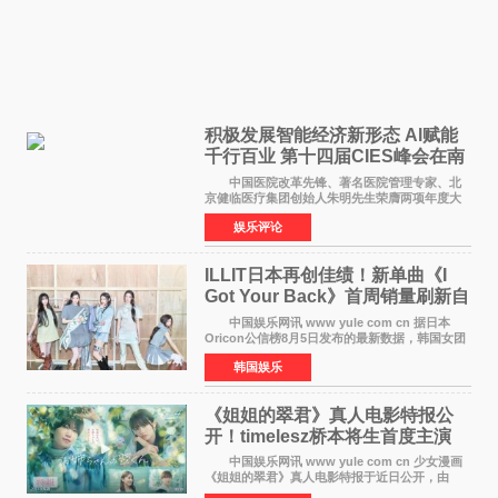
积极发展智能经济新形态 Al赋能
千行百业 第十四届CIES峰会在南
京盛大召开
中国医院改革先锋、著名医院管理专家、北
京健临医疗集团创始人朱明先生荣膺两项年度大
奖 2026年7月31日，盛夏金陵，长江之畔，
娱乐评论
以重落地·真务实·强链接为主题的2026&lsquo;人
工智能+&rsquo
ILLIT日本再创佳绩！新单曲《I
Got Your Back》首周销量刷新自
身纪录
中国娱乐网讯 www yule com cn 据日本
Oricon公信榜8月5日发布的最新数据，韩国女团
ILLIT在日本发行的第二张单曲《I Got Your
韩国娱乐
Back》首周销量达到71,009张，成功跻身最新一
期周单曲排行
《姐姐的翠君》真人电影特报公
开！timelesz桥本将生首度主演
12月4日上映
中国娱乐网讯 www yule com cn 少女漫画
《姐姐的翠君》真人电影特报于近日公开，由
timelesz成员桥本将生担任主演，这也是他首次