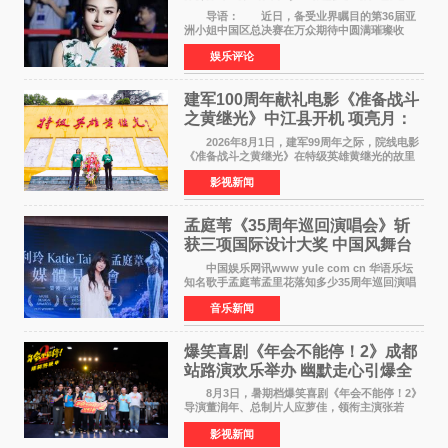
导语： 近日，备受业界瞩目的第36届亚
洲小姐中国区总决赛在万众期待中圆满璀璨收
官。整场盛典汇聚万千芳华，不仅完成了新一届
娱乐评论
美丽代言人的加冕选拔，更在行业发展层面带来
颠覆性突破。活动
建军100周年献礼电影《准备战斗
之黄继光》中江县开机 项亮月：
以光影为笔，书写英雄赞歌
2026年8月1日，建军99周年之际，院线电影
《准备战斗之黄继光》在特级英雄黄继光的故里
——四川省德阳市中江县黄继光出生地正式开
影视新闻
机。本片出品人、总制片人项亮月主持开机仪
式，&zwnj;特级英雄
孟庭苇《35周年巡回演唱会》斩
获三项国际设计大奖 中国风舞台
美学获全球认可
中国娱乐网讯www yule com cn 华语乐坛
知名歌手孟庭苇孟里花落知多少35周年巡回演唱
会再传喜讯。该演唱会先后荣获美国MUSE
音乐新闻
Creative Awards白金奖（Platinum Winner）、
英国London Design
爆笑喜剧《年会不能停！2》成都
站路演欢乐举办 幽默走心引爆全
场共鸣
8月3日，暑期档爆笑喜剧《年会不能停！2》
导演董润年、总制片人应萝佳，领衔主演张若
昀、白客，惊喜出演庄达菲，特别主演孙艺洲，
影视新闻
特别出演田雨，友情出演欧阳奋强出席成都路