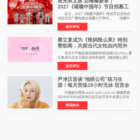
逐光承文脉 启璀璨新章｜
2027《璀璨中国年》节目招募工
作圆满启动
近日，2027《璀璨中国年》特别节目启动仪
式在北京广播电视台演播大厅举行。 传播中
华优秀传统文化，弘扬纯正国风艺术，打造高规
娱乐评论
格、高质感、正能量的文艺盛典，是璀璨中国年
矢志不渝的初心
赛立复成为《辣妈辣么美》特别
赞助商，共探当代女性由内而外
活力美
专注于严肃抗衰的国际科研品牌CELFULL赛
立复成为北京卫视生活时尚综艺《辣妈辣么美》
的特别赞助商,明星辣妈袁咏仪倾情参与，向广大
娱乐评论
都市女性传递健康生活新主张，寄语当代女性在
家庭与自我之间
尹净汉首谈“地狱公司”练习生
涯！每天苦练18小时无休 坦言全
靠成员撑过来
中国娱乐网讯 www yule com cn 韩国男团
SEVENTEEN成员净汉近日在节目中首度公开出
道前的残酷练习生经历，并提及经纪公司Pledis
韩国娱乐
娱乐，引发广泛关注。 在8月2日播出的日本
TBS综艺节目《周