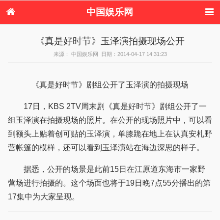
中国娱乐网
首页
新闻
女性
内地娱乐
《真是好时节》玉泽演拍摄现场公开
港台娱乐
日本娱乐
韩国娱乐
欧美娱乐
来源： 中国娱乐网 日期：2014-04-17 14:31:23
体育花边
音乐新闻
影视新闻
内地明星八卦
港台明星八卦
日本韩国明星
欧美明星八卦
娱乐评论
八卦
《真是好时节》剧组公开了玉泽演的拍摄现场
17日，KBS 2TV周末剧《真是好时节》剧组公开了一
组玉泽演在拍摄现场的照片。在公开的现场照片中，可以看
到额头上贴着创可贴的玉泽演，单膝跪在地上在认真安札野
营帐篷的模样，还可以看到玉泽演站在海边深思的样子。
据悉，公开的场景是此前15日在江原道东海市一家野
营场进行拍摄的。这个场面也将于19日晚7点55分播出的第
17集中为大家呈现。