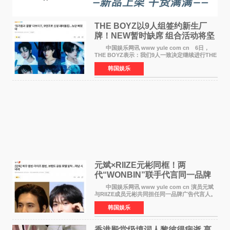
THE BOYZ以9人组签约新生厂
牌！NEW暂时缺席 组合活动将坚
定不移继续
中国娱乐网讯 www yule com cn 6日，
THE BOYZ表示：我们9人一致决定继续进行THE
BOYZ组合活动，并且已经完成了组合团体活动
韩国娱乐
签约。目前正在新生厂牌下进行活动准备。尚未
离开THE BOYZ原所
元斌×RIIZE元彬同框！两
代“WONBIN”联手代言同一品牌
颜值天花板合体
中国娱乐网讯 www yule com cn 演员元斌
与RIIZE成员元彬共同担任同一品牌广告代言人。
6日据独家报道，继演员元斌之后，RIIZE元彬最
韩国娱乐
近也被选为某在线中介平台A公司的共同广告代言
人，两人将作
香港殿堂级填词人黎彼得病逝 享