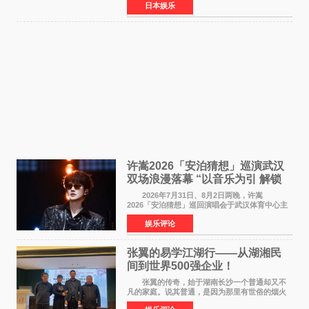
日本娱乐
担任电影主演，引发高度关注。 女高中生咲
苗翠（中岛瑠菜
许嵩2026「安泊猜想」巡演武汉
双场浪漫落幕 “以音乐为引 解锁
江城记忆”
2026年7月31日、8月2日两晚，许嵩
2026「安泊猜想」巡回演唱会于武汉体育中心主
体育场盛大开唱。许嵩与数万歌迷在此相聚，从
娱乐评论
浪漫惬意的舞台设计到充满诚意与惊喜的现场互
动，共同开启了一场关于
张翼的易学江湖行——从湖湘民
间到世界500强企业！
张翼的传奇，始于湖南长沙一个普通却又不
凡的家庭。说其普通，是因为那里有世俗的烟火
气；说其不凡，是因为家中有一位洞悉天地玄机