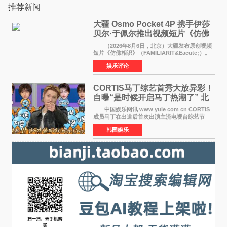
推荐新闻
大疆 Osmo Pocket 4P 携手伊莎
贝尔·于佩尔推出视频短片《仿佛
相识》
（2026年8月6日，北京）大疆发布原创视频
短片《仿佛相识》（FAMILIARIT&Eacute;）。
视频短片由戛纳国际电影节最佳女演员伊莎贝尔·
娱乐评论
于佩尔（Isabelle Huppert）主演，全程使用大
疆首款双主摄口
CORTIS马丁综艺首秀大放异彩！
自曝“是时候开启马丁热潮了” 北
美巡演火热进行中
中国娱乐网讯 www yule com cn CORTIS
成员马丁在出道后首次出演主流电视台综艺节
目，展现了多才多艺的魅力。 马丁出演了5日
韩国娱乐
播出的MBC《Radio Star》Fashion与Passion
之间，I&lsquo;m