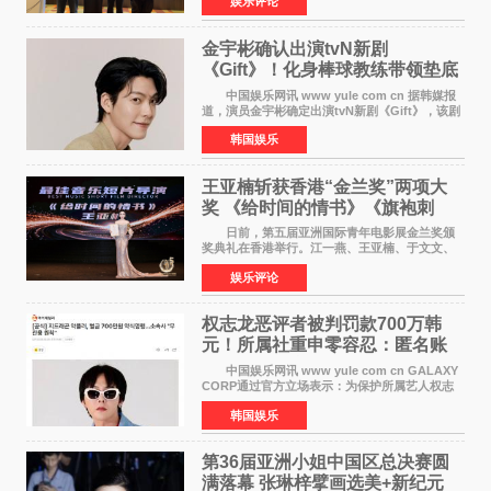
娱乐评论
的长者——他的爷爷。作为当地的风水师，爷爷
是张翼走进易学
金宇彬确认出演tvN新剧
《Gift》！化身棒球教练带领垫底
球队逆袭
中国娱乐网讯 www yule com cn 据韩媒报
道，演员金宇彬确定出演tvN新剧《Gift》，该剧
预计将于下半年播出，引发观众高度期待。
韩国娱乐
本剧改编自同名网络漫画，讲述一位经历意外事
故后获得特殊
王亚楠斩获香港“金兰奖”两项大
奖 《给时间的情书》《旗袍刺
客》双双获肯定
日前，第五届亚洲国际青年电影展金兰奖颁
奖典礼在香港举行。江一燕、王亚楠、于文文、
李东学等知名演员出席活动。著名演员、导演王
娱乐评论
亚楠凭借音乐故事片《给时间的情书》和院线电
影《旗袍刺客》
权志龙恶评者被判罚款700万韩
元！所属社重申零容忍：匿名账
号也难逃刑责
中国娱乐网讯 www yule com cn GALAXY
CORP通过官方立场表示：为保护所属艺人权志
龙的名誉和权益，将持续对网络上发生的名誉损
韩国娱乐
害、散布虚假事实、侮辱、恶意诽谤等行为采取
法律应对措施。
第36届亚洲小姐中国区总决赛圆
满落幕 张琳梓擘画选美+新纪元