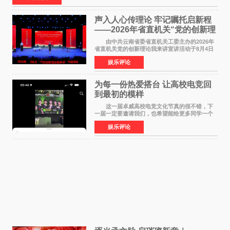
声入人心传理论 牢记嘱托启新程
——2026年省直机关“党的创新理
论我来讲”宣讲活动圆满落幕
由中共云南省委省直机关工委主办的2026年
省直机关党的创新理论我来讲宣讲活动于8月4日
至5日在昆明举办。活动以 "牢记嘱托 感恩奋进
娱乐评论
开创云南发展新局面 "为主题，坚持以新时代中国
特色社会主义
为每一份热爱搭台 让高校电竞回
到最初的模样
这一届卓威高校电竞文化节真的很不错，下
一届一定要邀请我们，也希望能给更多同学一个
来到现场的机会。 2026卓威高校电竞文化节
娱乐评论
已经落下帷幕，在活动结束后，仍有不少高校电
竞社负责人和现