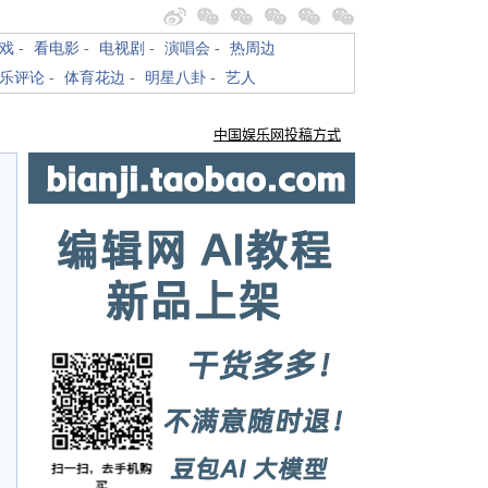
戏
-
看电影
-
电视剧
-
演唱会
-
热周边
乐评论
-
体育花边
-
明星八卦
-
艺人