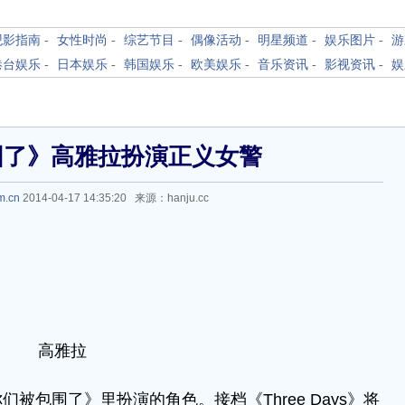
观影指南
-
女性时尚
-
综艺节目
-
偶像活动
-
明星频道
-
娱乐图片
-
游
港台娱乐
-
日本娱乐
-
韩国娱乐
-
欧美娱乐
-
音乐资讯
-
影视资讯
-
娱
围了》高雅拉扮演正义女警
m.cn
2014-04-17 14:35:20 来源：hanju.cc
高雅拉
被包围了》里扮演的角色。接档《Three Days》将