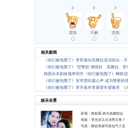
0
0
0
震惊
不解
愤怒
相关新闻
《你们被包围了》李昇基向高雅拉流泪告白：不
《你们被包围了》‘型警组’感情好 高雅拉、安
韩国水木剧收视率同升《你们被包围了》蝉联冠
《你们被包围了》安宰贤吐露心声 成为警察的
《你们被包围了》李升基对李基荣失望痛哭
(2