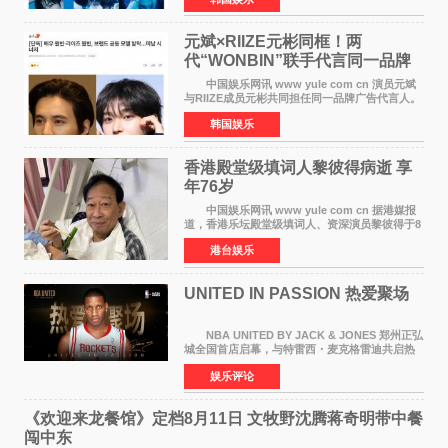
签约。目前正在新生厂牌下进行活动准备。尚未
离开THE BOYZ原所
元斌×RIIZE元彬同框！两
代“WONBIN”联手代言同一品牌
颜值天花板合体
中国娱乐网讯 www yule com cn 演员元斌
与RIIZE成员元彬共同担任同一品牌广告代言人。
6日据独家报道，继演员元斌之后，RIIZE元彬最
韩国娱乐
近也被选为某在线中介平台A公司的共同广告代言
人，两人将作
香港殿堂级填词人黎彼得病逝 享
年76岁​
中国娱乐网讯 www yule com cn 据港媒报
道，香港乐坛殿堂级填词人、资深演员黎彼得于8
月5日上午因病离世，终年76岁。好友钟志光透
港台娱乐
露，黎彼得今年3月中风后便卧床休养，身体机能
持续衰退，最
UNITED IN PASSION 热爱聚场
NBA UNITED BY JACK & JONES 郑州正弘
城全国首店启幕，与特雷西・麦克格雷迪共启热
爱 2026 年7 月21 日，
娱乐评论
NBAUNITEDBYJACK&JONES 全国首店，于郑
州正弘城正式启幕。NBA 传奇球星
《欢迎来龙餐馆》定档8月11日 文牧野沈腾蒋奇明带中餐
闯中东