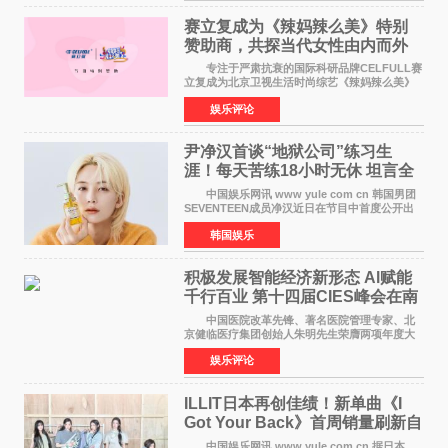
赛立复成为《辣妈辣么美》特别
赞助商，共探当代女性由内而外
活力美
专注于严肃抗衰的国际科研品牌CELFULL赛
立复成为北京卫视生活时尚综艺《辣妈辣么美》
的特别赞助商,明星辣妈袁咏仪倾情参与，向广大
娱乐评论
都市女性传递健康生活新主张，寄语当代女性在
家庭与自我之间
尹净汉首谈“地狱公司”练习生
涯！每天苦练18小时无休 坦言全
靠成员撑过来
中国娱乐网讯 www yule com cn 韩国男团
SEVENTEEN成员净汉近日在节目中首度公开出
道前的残酷练习生经历，并提及经纪公司Pledis
韩国娱乐
娱乐，引发广泛关注。 在8月2日播出的日本
TBS综艺节目《周
积极发展智能经济新形态 Al赋能
千行百业 第十四届CIES峰会在南
京盛大召开
中国医院改革先锋、著名医院管理专家、北
京健临医疗集团创始人朱明先生荣膺两项年度大
奖 2026年7月31日，盛夏金陵，长江之畔，
娱乐评论
以重落地·真务实·强链接为主题的2026&lsquo;人
工智能+&rsquo
ILLIT日本再创佳绩！新单曲《I
Got Your Back》首周销量刷新自
身纪录
中国娱乐网讯 www yule com cn 据日本