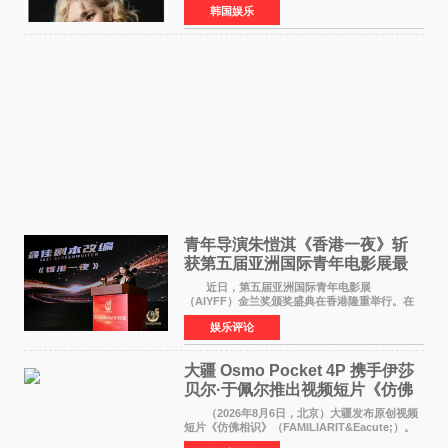
韩国娱乐
加BLACKPINK出道纪念活动的种种猜测作出正
式回应。 Th
青年导演朱愷淇《香港一夜》斩
获第五届亚洲国际青年电影展最
佳剧本改编奖
近日，第五届亚洲国际青年电影展
（AIYFF）金兰奖颁奖盛典在香港隆重举行。在
这场汇聚数百位海内外电影人、文化界人士及媒
娱乐评论
体代表的亚洲青年影视盛会上，香港本土电影
《香港一夜》（Dawn in Ho
大疆 Osmo Pocket 4P 携手伊莎
贝尔·于佩尔推出视频短片《仿佛
相识》
（2026年8月6日，北京）大疆发布原创视频
短片《仿佛相识》（FAMILIARIT&Eacute;）。
视频短片由戛纳国际电影节最佳女演员伊莎贝尔·