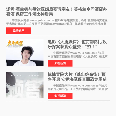
汤姆·霍兰德与赞达亚婚后宴请亲友！英格兰乡间酒店办
喜酒 保密工作堪比神盾局
中国娱乐网讯 www yule com cn 据TMZ等外媒报道，汤姆·霍兰德与赞达亚
于当地时间本周二在英格兰萨里郡Beaverbrook酒店（靠近霍兰德的出生地金斯
顿）举办婚宴，邀请家人与朋友们喝喜酒，庆祝
欧美娱乐
电影《大唐妖探》北京首映礼 欢
乐探案获观众盛赞：“夯！”
中国娱乐网讯www yule com cn 8月6日，
中国首部喜剧探案动画电影《大唐妖探》在北京
举办电影首映礼。导演程腾、联合导演黄珉、总
影视新闻
制片人曹紫建、制片人李莹莹，配音导演张喆，
对白指导程寅，领
惊悚冒险大片《逃出绝命街》预
售开启 安妮海瑟薇直面恐龙围猎
中国娱乐网讯www yule com cn 由华纳兄
弟影片公司出品，J·J·艾布拉姆斯制片，大卫·罗
伯特·米切尔执导，好莱坞巨星安妮·海瑟薇和伊万
影视新闻
·麦克格雷格领衔主演的2026暑期惊悚冒险大片
《逃出绝