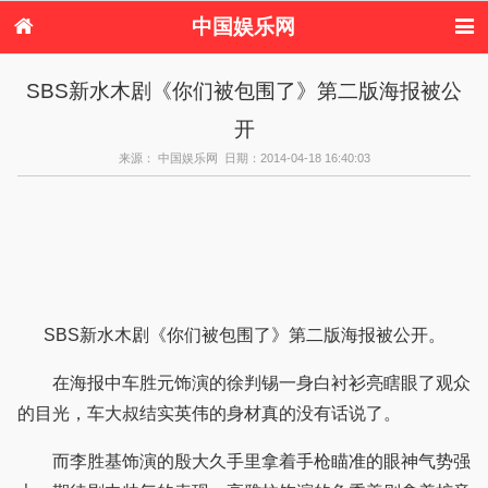
中国娱乐网
首页
新闻
女性
内地娱乐
SBS新水木剧《你们被包围了》第二版海报被公
港台娱乐
日本娱乐
韩国娱乐
欧美娱乐
开
体育花边
音乐新闻
影视新闻
内地明星八卦
港台明星八卦
日本韩国明星
欧美明星八卦
娱乐评论
来源： 中国娱乐网 日期：2014-04-18 16:40:03
八卦
SBS新水木剧《你们被包围了》第二版海报被公开。
在海报中车胜元饰演的徐判锡一身白衬衫亮瞎眼了观众
的目光，车大叔结实英伟的身材真的没有话说了。
而李胜基饰演的殷大久手里拿着手枪瞄准的眼神气势强