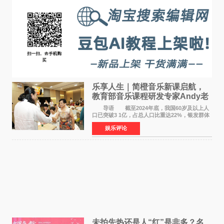
乐享人生｜简橙音乐新课启航，
教育部音乐课程研发专家Andy老
师重磅入驻领航银龄琴声
导语 截至2024年底，我国60岁及以上人
口已突破3 1亿，占总人口比重达22%，银发群体
的精神文化需求日益凸显。2024年1月，国务院办
娱乐评论
公厅印发《关于发展银发经济增进老年人福祉的
意见》——这是
未拍先热还是人“红”是非多？名