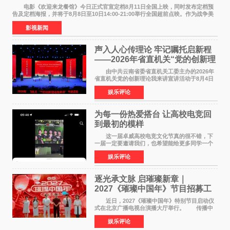
电影《欢迎来龙餐馆》今日正式官宣定档8月11日全国上映，同时发布定档预
告及定档海报，并将于8月8日至10日14:00-21:00举行全国超前点映。作为战争美
食大片，影片讲述的是中国厨师徐福（沈腾
影视新闻
声入人心传理论 牢记嘱托启新程
——2026年省直机关“党的创新理
论我来讲”宣讲活动圆满落幕
由中共云南省委省直机关工委主办的2026年
省直机关党的创新理论我来讲宣讲活动于8月4日
至5日在昆明举办。活动以 "牢记嘱托 感恩奋进
娱乐评论
开创云南发展新局面 "为主题，坚持以新时代中国
特色社会主义
为每一份热爱搭台 让高校电竞回
到最初的模样
这一届卓威高校电竞文化节真的很不错，下
一届一定要邀请我们，也希望能给更多同学一个
来到现场的机会。 2026卓威高校电竞文化节
娱乐评论
已经落下帷幕，在活动结束后，仍有不少高校电
竞社负责人和现
逐光承文脉 启璀璨新章｜
2027《璀璨中国年》节目招募工
作圆满启动
近日，2027《璀璨中国年》特别节目启动仪
式在北京广播电视台演播大厅举行。 传播中
华优秀传统文化，弘扬纯正国风艺术，打造高规
娱乐评论
格、高质感、正能量的文艺盛典，是璀璨中国年
矢志不渝的初心