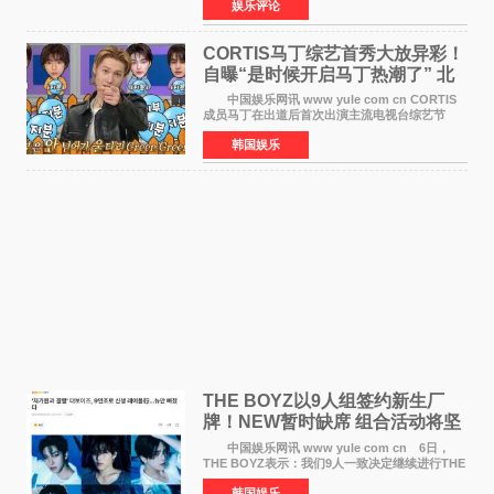
娱乐评论
于佩尔（Isabelle Huppert）主演，全程使用大
疆首款双主摄口
CORTIS马丁综艺首秀大放异彩！
自曝“是时候开启马丁热潮了” 北
美巡演火热进行中
中国娱乐网讯 www yule com cn CORTIS
成员马丁在出道后首次出演主流电视台综艺节
目，展现了多才多艺的魅力。 马丁出演了5日
韩国娱乐
播出的MBC《Radio Star》Fashion与Passion
之间，I&lsquo;m
THE BOYZ以9人组签约新生厂
牌！NEW暂时缺席 组合活动将坚
定不移继续
中国娱乐网讯 www yule com cn 6日，
THE BOYZ表示：我们9人一致决定继续进行THE
BOYZ组合活动，并且已经完成了组合团体活动
韩国娱乐