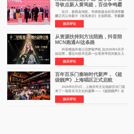
导钦点新人黄筠媞，百佳争鸣霸
气回应
近日，曾获金鸡奖、华表奖提名的导演李麒
麟正式公布新片《有凤来仪》主创阵容。李麒麟
早年凭电影《华容道》获得金鸡奖、华表奖提
娱乐评论
名，此后长期参与国内外电影制作，其担任制片
人参与的作品亦曾
从资源扶持到方法陪跑，抖音陪
MCN跑通AI这条路
抖音精选作者@旧梦留声机 自2026年4月开
始运营，通过AI技术还原一位母亲寻找失散女儿
的故事，凭借强情感表达获得大量用户关注，发
娱乐评论
布仅21小时便获得超1亿曝光、超1000万互动。
此后，账号持续沿
百年百乐门奏响时代新声，《超
级靓声》上海唱区正式启航
2026年8月5日，上海百年文化地标百乐门迎
来了一场音乐与文化的盛事——《超级靓声》全
国励志音乐公益节目上海唱区新闻发布会暨启动
娱乐评论
仪式在此隆重举行。各界领导、嘉宾与媒体朋友
齐聚一堂，共同