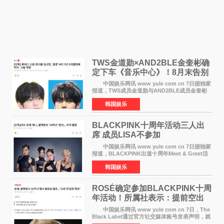
TWS金道勋×AND2BLE金奎彬确
定下车《音乐中心》！8月末告别
MC席位
中国娱乐网讯 www yule com cn 7日据独家
报道，TWS成员金道勋与AND2BLE成员金奎彬
将于8月离开《音乐中心》MC的位置。 金道
韩国娱乐
勋与金奎彬于去年3月与H2H A-NA一起被选为
《音乐中心》MC，约1
BLACKPINK十周年活动三人出
席 成员LISA不参加
中国娱乐网讯 www yule com cn 7日据独家
报道，BLACKPINK出道十周年Meet & Greet活
动将由智秀、ROS&Eacute;、JENNIE出席，
韩国娱乐
LISA将缺席。 此前BLACKPINK所属社YG并
未为组合出道十周年做
ROSÉ确定参加BLACKPINK十周
年活动！所属社表示：提前空出
了时间
中国娱乐网讯 www yule com cn 7日，The
Black Label通过官方社交媒体账号发表声明，就
近期网络上关于ROS&Eacute;个人行程及是否参