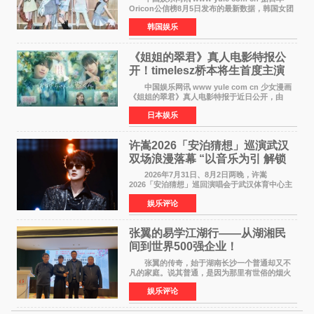
Oricon公信榜8月5日发布的最新数据，韩国女团
ILLIT在日本发行的第二张单曲《I Got Your
韩国娱乐
Back》首周销量达到71,009张，成功跻身最新一
期周单曲排行
《姐姐的翠君》真人电影特报公
开！timelesz桥本将生首度主演
12月4日上映
中国娱乐网讯 www yule com cn 少女漫画
《姐姐的翠君》真人电影特报于近日公开，由
timelesz成员桥本将生担任主演，这也是他首次
日本娱乐
担任电影主演，引发高度关注。 女高中生咲
苗翠（中岛瑠菜
许嵩2026「安泊猜想」巡演武汉
双场浪漫落幕 “以音乐为引 解锁
江城记忆”
2026年7月31日、8月2日两晚，许嵩
2026「安泊猜想」巡回演唱会于武汉体育中心主
体育场盛大开唱。许嵩与数万歌迷在此相聚，从
娱乐评论
浪漫惬意的舞台设计到充满诚意与惊喜的现场互
动，共同开启了一场关于
张翼的易学江湖行——从湖湘民
间到世界500强企业！
张翼的传奇，始于湖南长沙一个普通却又不
凡的家庭。说其普通，是因为那里有世俗的烟火
气；说其不凡，是因为家中有一位洞悉天地玄机
娱乐评论
的长者——他的爷爷。作为当地的风水师，爷爷
是张翼走进易学