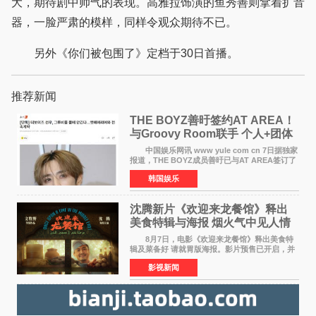
大，期待剧中帅气的表现。高雅拉饰演的鱼秀善则拿着扩音
器，一脸严肃的模样，同样令观众期待不已。
另外《你们被包围了》定档于30日首播。
推荐新闻
THE BOYZ善旴签约AT AREA！
与Groovy Room联手 个人+团体
活动并行
中国娱乐网讯 www yule com cn 7日据独家
报道，THE BOYZ成员善旴已与AT AREA签订了
专属合约。AT AREA是由知名制作人组合
韩国娱乐
Groovy Room创立的hip-hop厂牌，旗下拥有多
位实力派音乐人，在韩
沈腾新片《欢迎来龙餐馆》释出
美食特辑与海报 烟火气中见人情
温暖
8月7日，电影《欢迎来龙餐馆》释出美食特
辑及菜备好 请就胃版海报。影片预售已开启，并
将于8月8日至10日14:00-21:00举行全国超前点
影视新闻
映。电影《欢迎来龙餐馆》作为战争美食喜剧大
片，讲述了中国