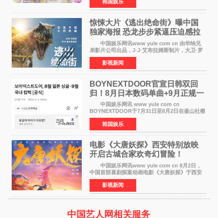
韩国娱乐
〈Pop Off Pop Off〉的挑战视频，率先公开部分
音源和亮
惊悚大片《逃出绝命街》曝中国
独家海报 恐龙步步紧逼压迫感拉
满
中国娱乐网讯www yule com cn 由华纳兄
弟影片公司出品，J·J·艾布拉姆斯制片，大卫·罗
伯特·米切尔执导，好莱坞巨星安妮·海瑟薇、伊万
影视新闻
·麦克格雷格主演的2026年暑期惊悚恐龙大片《逃
出绝命
BOYNEXTDOOR官宣日韩双回
归！8月日本数码单曲+9月正规一
辑改版
中国娱乐网讯 www yule com cn
BOYNEXTDOOR于7月31日至8月2日在釜山社稷
室内体育馆举办了BOYNEXTDOOR TOUR
韩国娱乐
&lsquo;KNOCK ON Vol 2&rsquo; IN
BUSAN，与当地粉丝共度难忘时光。 在演
电影《大唐妖探》西安特别放映
开启古城合家欢奇幻冒险！
中国娱乐网讯www yule com cn 8月2日，
中国首部喜剧探案动画电影《大唐妖探》于西安
举办特别放映活动。活动面向西安市民及广大游
影视新闻
客开放超前观影，让一众观众率先奔赴一场新奇
欢乐的大唐探案之
中国艺人网相关服务