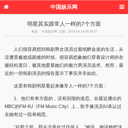
中国娱乐网
首页
新闻
女性
内地娱乐
明星其实跟常人一样的7个方面
港台娱乐
日本娱乐
韩国娱乐
欧美娱乐
来源： 中国娱乐网 日期：2014-04-19 08:09:37
体育花边
音乐新闻
影视新闻
内地明星八卦
港台明星八卦
日本韩国明星
欧美明星八卦
娱乐评论
八卦
人们很容易想到韩剧男女演员过着纸醉金迷的生活，从
没遭受尴尬或困难的时候。很容易想象她们穿着设计师的衣
服轻松度日，被其他爱慕她们的魅力男演员追求。然而，最
近的一些韩剧演员的报告显示了事实并非如此。
这里有韩剧明星看起来像常人一样的7个方面：
1、他们有单方面的，没有回报的迷恋。在最近播出的
MBC的FM 4U《FM Music City》上，歌手兼演员IU承认过
去她有过一段单相思。
"在那之前，我从没喜欢过任何人，"她说。她说她把这