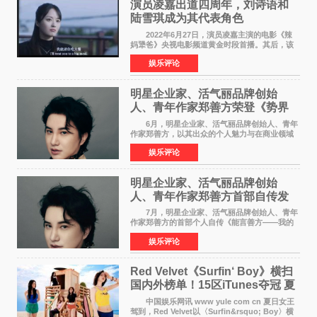
演员凌嘉出道四周年，刘诗语和
陆雪琪成为其代表角色
2022年6月27日，演员凌嘉主演的电影《辣
妈犟爸》央视电影频道黄金时段首播。其后，该
电影在央视电影频道多次复播（2022年8月10
娱乐评论
日，2022年9月30日，2023年7月17日，2025年7
月14日）。除了多次复
明星企业家、活气丽品牌创始
人、青年作家郑善方荣登《势界
POWERCIRCLES》6月刊
6月，明星企业家、活气丽品牌创始人、青年
作家郑善方，以其出众的个人魅力与在商业领域
的卓越建树，成功登上《势界
娱乐评论
POWERCIRCLES》，展现了他在时尚与商业领
域的双重影响力。 明星企业家、青
明星企业家、活气丽品牌创始
人、青年作家郑善方首部自传发
布， 书写跨界创业者的成长答卷
7月，明星企业家、活气丽品牌创始人、青年
作家郑善方的首部个人自传《能言善方——我的
跨界人生》正式发行。这本书以他的人生轨迹为
娱乐评论
脉络，首次完整公开了从逐梦少年到横跨美业、
公益等多领域的
Red Velvet《Surfin‘ Boy》横扫
国内外榜单！15区iTunes夺冠 夏
日女王强势回归
中国娱乐网讯 www yule com cn 夏日女王
驾到，Red Velvet以〈Surfin&rsquo; Boy〉横