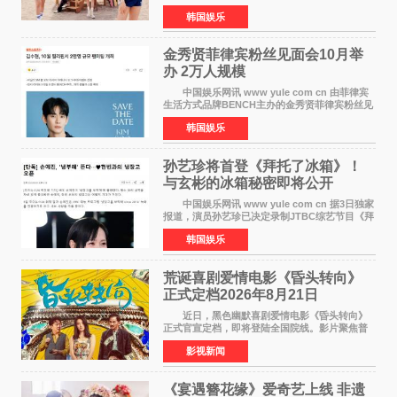
扫国内外榜单，获得音乐粉丝的热烈反响。
韩国娱乐
Red Velvet于3日发行了夏日迷你专辑《Velvet
Summer》，
金秀贤菲律宾粉丝见面会10月举
办 2万人规模
中国娱乐网讯 www yule com cn 由菲律宾
生活方式品牌BENCH主办的金秀贤菲律宾粉丝见
面会，将于10月2日在马尼拉SM Mall of
韩国娱乐
Asia（MOA）竞技场举行，预计规模达2万人。
这也是金秀贤自去年陷
孙艺珍将首登《拜托了冰箱》！
与玄彬的冰箱秘密即将公开
中国娱乐网讯 www yule com cn 据3日独家
报道，演员孙艺珍已决定录制JTBC综艺节目《拜
托了冰箱》，目前正在协调具体细节。这是孙艺
韩国娱乐
珍首次公开个人冰箱，也是她婚后首次以玄彬的
妻子身份参与
荒诞喜剧爱情电影《昏头转向》
正式定档2026年8月21日
近日，黑色幽默喜剧爱情电影《昏头转向》
正式官宣定档，即将登陆全国院线。影片聚焦普
通人的荒诞生活，以戏谑诙谐的镜头语言、反转
影视新闻
不断的剧情，融合爆笑喜剧与细腻爱情元素，打
造出一部接地气
《宴遇簪花缘》爱奇艺上线 非遗