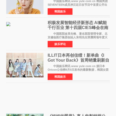
中国娱乐网讯 www yule com cn 韩国男团
SEVENTEEN成员净汉近日在节目中首度公开出
道前的残酷练习生经历，并提及经纪公司Pledis
韩国娱乐
娱乐，引发广泛关注。 在8月2日播出的日本
TBS综艺节目《周
积极发展智能经济新形态 Al赋能
千行百业 第十四届CIES峰会在南
京盛大召开
中国医院改革先锋、著名医院管理专家、北
京健临医疗集团创始人朱明先生荣膺两项年度大
奖 2026年7月31日，盛夏金陵，长江之畔，
娱乐评论
以重落地·真务实·强链接为主题的2026&lsquo;人
工智能+&rsquo
ILLIT日本再创佳绩！新单曲《I
Got Your Back》首周销量刷新自
身纪录
中国娱乐网讯 www yule com cn 据日本
Oricon公信榜8月5日发布的最新数据，韩国女团
ILLIT在日本发行的第二张单曲《I Got Your
韩国娱乐
Back》首周销量达到71,009张，成功跻身最新一
期周单曲排行