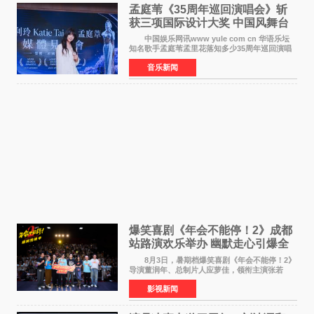
孟庭苇《35周年巡回演唱会》斩
获三项国际设计大奖 中国风舞台
美学获全球认可
中国娱乐网讯www yule com cn 华语乐坛
知名歌手孟庭苇孟里花落知多少35周年巡回演唱
会再传喜讯。该演唱会先后荣获美国MUSE
音乐新闻
Creative Awards白金奖（Platinum Winner）、
英国London Design
爆笑喜剧《年会不能停！2》成都
站路演欢乐举办 幽默走心引爆全
场共鸣
8月3日，暑期档爆笑喜剧《年会不能停！2》
导演董润年、总制片人应萝佳，领衔主演张若
昀、白客，惊喜出演庄达菲，特别主演孙艺洲，
影视新闻
特别出演田雨，友情出演欧阳奋强出席成都路
演，与观众近距离互