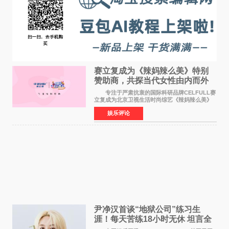
赛立复成为《辣妈辣么美》特别
赞助商，共探当代女性由内而外
活力美
专注于严肃抗衰的国际科研品牌CELFULL赛
立复成为北京卫视生活时尚综艺《辣妈辣么美》
的特别赞助商,明星辣妈袁咏仪倾情参与，向广大
娱乐评论
都市女性传递健康生活新主张，寄语当代女性在
家庭与自我之间
尹净汉首谈“地狱公司”练习生
涯！每天苦练18小时无休 坦言全
靠成员撑过来