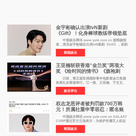
金宇彬确认出演tvN新剧
《Gift》！化身棒球教练带领垫底
球队逆袭
中国娱乐网讯 www yule com cn 据韩媒报
道，演员金宇彬确定出演tvN新剧《Gift》，该剧
预计将于下半年播出，引发观众高度期待。
韩国娱乐
本剧改编自同名网络漫画，讲述一位经历意外事
故后获得特殊
王亚楠斩获香港“金兰奖”两项大
奖 《给时间的情书》《旗袍刺
客》双双获肯定
日前，第五届亚洲国际青年电影展金兰奖颁
奖典礼在香港举行。江一燕、王亚楠、于文文、
李东学等知名演员出席活动。著名演员、导演王
娱乐评论
亚楠凭借音乐故事片《给时间的情书》和院线电
影《旗袍刺客》
权志龙恶评者被判罚款700万韩
元！所属社重申零容忍：匿名账
号也难逃刑责
中国娱乐网讯 www yule com cn GALAXY
CORP通过官方立场表示：为保护所属艺人权志
龙的名誉和权益，将持续对网络上发生的名誉损
韩国娱乐
害、散布虚假事实、侮辱、恶意诽谤等行为采取
法律应对措施。