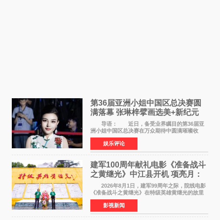
第36届亚洲小姐中国区总决赛圆
满落幕 张琳梓擘画选美+新纪元
导语： 近日，备受业界瞩目的第36届亚
洲小姐中国区总决赛在万众期待中圆满璀璨收
官。整场盛典汇聚万千芳华，不仅完成了新一届
娱乐评论
美丽代言人的加冕选拔，更在行业发展层面带来
颠覆性突破。活动
建军100周年献礼电影《准备战斗
之黄继光》中江县开机 项亮月：
以光影为笔，书写英雄赞歌
2026年8月1日，建军99周年之际，院线电影
《准备战斗之黄继光》在特级英雄黄继光的故里
——四川省德阳市中江县黄继光出生地正式开
影视新闻
机。本片出品人、总制片人项亮月主持开机仪
式，&zwnj;特级英雄