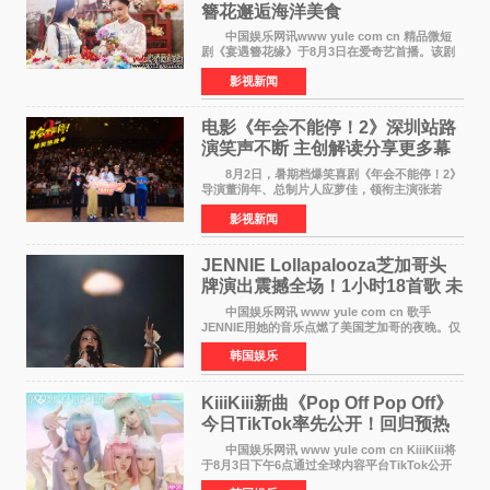
簪花邂逅海洋美食
中国娱乐网讯www yule com cn 精品微短
剧《宴遇簪花缘》于8月3日在爱奇艺首播。该剧
是泉州荣膺世界美食之都后推出的首部美食主题
影视新闻
文旅微短剧，实力派演员孙茜特别出演簪花非遗
传承人，她曾参演
电影《年会不能停！2》深圳站路
演笑声不断 主创解读分享更多幕
后创作
8月2日，暑期档爆笑喜剧《年会不能停！2》
导演董润年、总制片人应萝佳，领衔主演张若
昀、白客，主演酷酷的滕出席深圳路演，与观众
影视新闻
近距离趣味互动，畅聊创作细节与名场面，一路
笑声不断。影片讲
JENNIE Lollapalooza芝加哥头
牌演出震撼全场！1小时18首歌 未
发行新曲首度公开
中国娱乐网讯 www yule com cn 歌手
JENNIE用她的音乐点燃了美国芝加哥的夜晚。仅
需1小时，就足以证明K-pop女性solo艺人首次登
韩国娱乐
上Lollapalooza这一头衔的分量。她向世人展示
了为何自己能作为世
KiiiKiii新曲《Pop Off Pop Off》
今日TikTok率先公开！回归预热
全面启动
中国娱乐网讯 www yule com cn KiiiKiii将
于8月3日下午6点通过全球内容平台TikTok公开
将于10日发行的迷你三辑《WhyKiiiKiii》主打歌