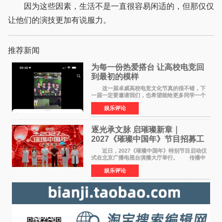
因为这些因素，生活不是一直很容易闲适的，但那仅仅
让他们的演技更加有说服力。
推荐新闻
为每一份热爱搭台 让高校电竞回
到最初的模样
这一届卓威高校电竞文化节真的很不错，下
一届一定要邀请我们，也希望能给更多同学一个
来到现场的机会。 2026卓威高校电竞文化节
娱乐评论
已经落下帷幕，在活动结束后，仍有不少高校电
竞社负责人和现
逐光承文脉 启璀璨新章｜
2027《璀璨中国年》节目招募工
作圆满启动
近日，2027《璀璨中国年》特别节目启动仪
式在北京广播电视台演播大厅举行。 传播中
华优秀传统文化，弘扬纯正国风艺术，打造高规
娱乐评论
格、高质感、正能量的文艺盛典，是璀璨中国年
矢志不渝的初心