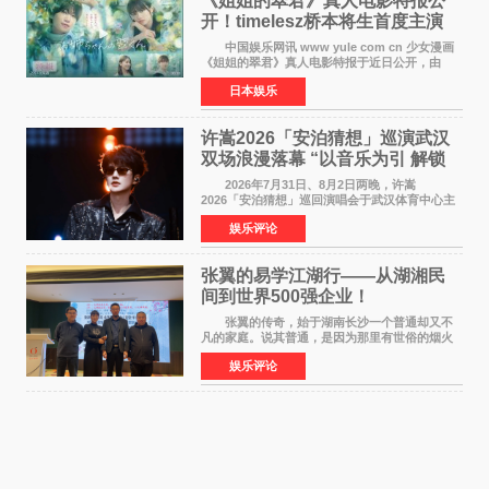
《姐姐的翠君》真人电影特报公
开！timelesz桥本将生首度主演
12月4日上映
中国娱乐网讯 www yule com cn 少女漫画
《姐姐的翠君》真人电影特报于近日公开，由
timelesz成员桥本将生担任主演，这也是他首次
日本娱乐
担任电影主演，引发高度关注。 女高中生咲
苗翠（中岛瑠菜
许嵩2026「安泊猜想」巡演武汉
双场浪漫落幕 “以音乐为引 解锁
江城记忆”
2026年7月31日、8月2日两晚，许嵩
2026「安泊猜想」巡回演唱会于武汉体育中心主
体育场盛大开唱。许嵩与数万歌迷在此相聚，从
娱乐评论
浪漫惬意的舞台设计到充满诚意与惊喜的现场互
动，共同开启了一场关于
张翼的易学江湖行——从湖湘民
间到世界500强企业！
张翼的传奇，始于湖南长沙一个普通却又不
凡的家庭。说其普通，是因为那里有世俗的烟火
气；说其不凡，是因为家中有一位洞悉天地玄机
娱乐评论
的长者——他的爷爷。作为当地的风水师，爷爷
是张翼走进易学