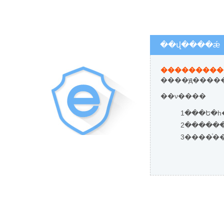
��վ����ǽ
����ԭ�����
��ν����
1���Ե�һ
3����ͨ�