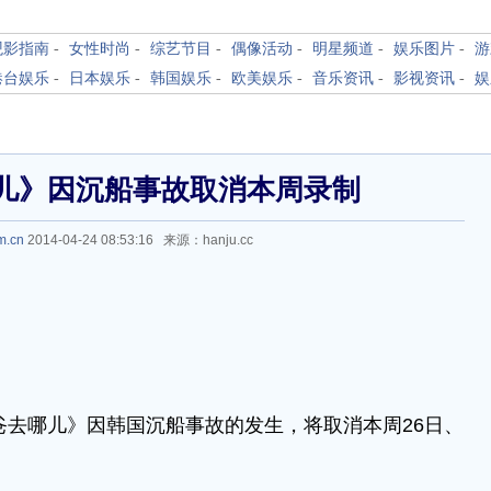
观影指南
-
女性时尚
-
综艺节目
-
偶像活动
-
明星频道
-
娱乐图片
-
游
港台娱乐
-
日本娱乐
-
韩国娱乐
-
欧美娱乐
-
音乐资讯
-
影视资讯
-
娱
儿》因沉船事故取消本周录制
m.cn
2014-04-24 08:53:16 来源：hanju.cc
爸去哪儿》因韩国沉船事故的发生，将取消本周26日、