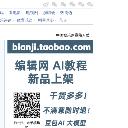
戏
-
看电影
-
电视剧
-
演唱会
-
热周边
乐评论
-
体育花边
-
明星八卦
-
艺人