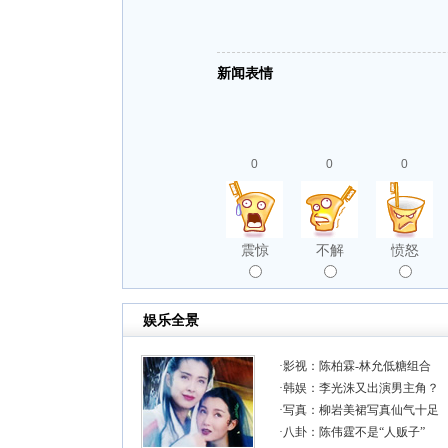
新闻表情
0
0
0
震惊
不解
愤怒