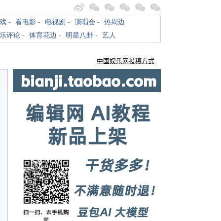
戏
-
看电影
-
电视剧
-
演唱会
-
热周边
乐评论
-
体育花边
-
明星八卦
-
艺人