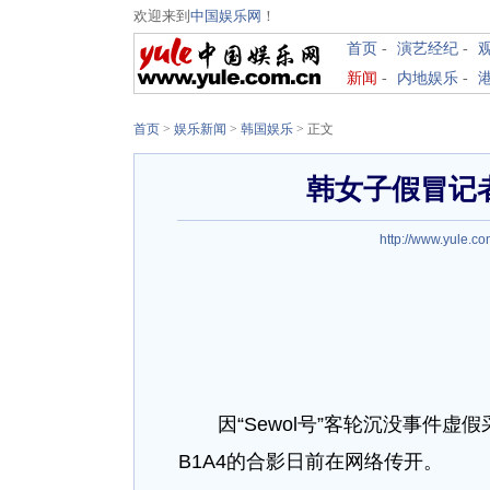
欢迎来到
中国娱乐网
！
首页
-
演艺经纪
-
新闻
-
内地娱乐
-
首页
>
娱乐新闻
>
韩国娱乐
> 正文
韩女子假冒记
http://www.yule.co
因“Sewol号”客轮沉没事件
B1A4的合影日前在网络传开。