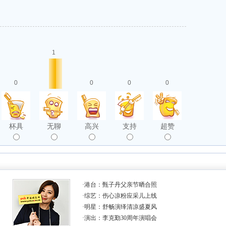
1
0
0
0
0
杯具
无聊
高兴
支持
超赞