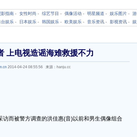
观影指南
-
女性时尚
-
综艺节目
-
偶像活动
-
明星频道
-
娱乐图片
-
游
港台娱乐
-
日本娱乐
-
韩国娱乐
-
欧美娱乐
-
音乐资讯
-
影视资讯
-
娱
者 上电视造谣海难救援不力
m.cn
2014-04-24 08:55:56 来源：hanju.cc
虚假采访而被警方调查的洪佳惠(音)以前和男生偶像组合