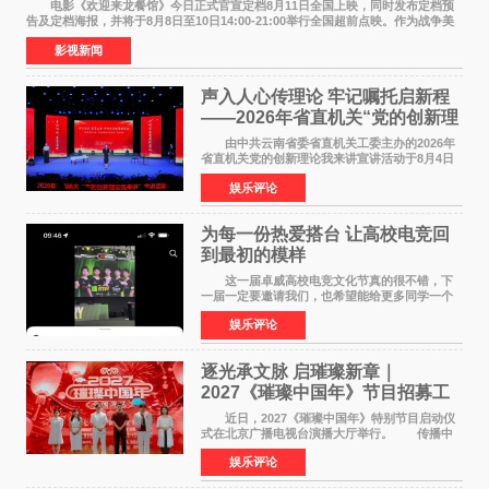
电影《欢迎来龙餐馆》今日正式官宣定档8月11日全国上映，同时发布定档预
告及定档海报，并将于8月8日至10日14:00-21:00举行全国超前点映。作为战争美
食大片，影片讲述的是中国厨师徐福（沈腾
影视新闻
声入人心传理论 牢记嘱托启新程
——2026年省直机关“党的创新理
论我来讲”宣讲活动圆满落幕
由中共云南省委省直机关工委主办的2026年
省直机关党的创新理论我来讲宣讲活动于8月4日
至5日在昆明举办。活动以 "牢记嘱托 感恩奋进
娱乐评论
开创云南发展新局面 "为主题，坚持以新时代中国
特色社会主义
为每一份热爱搭台 让高校电竞回
到最初的模样
这一届卓威高校电竞文化节真的很不错，下
一届一定要邀请我们，也希望能给更多同学一个
来到现场的机会。 2026卓威高校电竞文化节
娱乐评论
已经落下帷幕，在活动结束后，仍有不少高校电
竞社负责人和现
逐光承文脉 启璀璨新章｜
2027《璀璨中国年》节目招募工
作圆满启动
近日，2027《璀璨中国年》特别节目启动仪
式在北京广播电视台演播大厅举行。 传播中
华优秀传统文化，弘扬纯正国风艺术，打造高规
娱乐评论
格、高质感、正能量的文艺盛典，是璀璨中国年
矢志不渝的初心