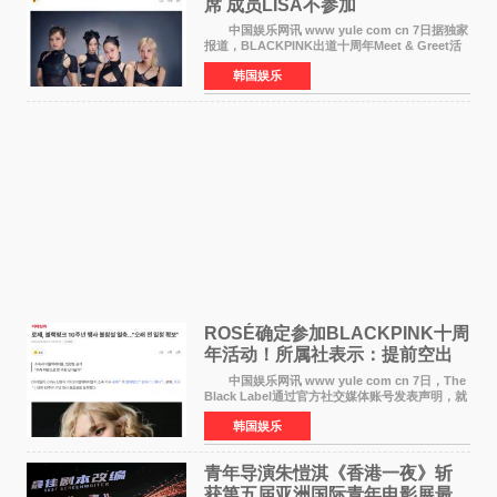
席 成员LISA不参加
中国娱乐网讯 www yule com cn 7日据独家
报道，BLACKPINK出道十周年Meet & Greet活
动将由智秀、ROS&Eacute;、JENNIE出席，
韩国娱乐
LISA将缺席。 此前BLACKPINK所属社YG并
未为组合出道十周年做
ROSÉ确定参加BLACKPINK十周
年活动！所属社表示：提前空出
了时间
中国娱乐网讯 www yule com cn 7日，The
Black Label通过官方社交媒体账号发表声明，就
近期网络上关于ROS&Eacute;个人行程及是否参
韩国娱乐
加BLACKPINK出道纪念活动的种种猜测作出正
式回应。 Th
青年导演朱愷淇《香港一夜》斩
获第五届亚洲国际青年电影展最