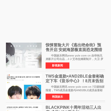
惊悚冒险大片《逃出绝命街》预
售开启 安妮海瑟薇直面恐龙围猎
中国娱乐网讯www yule com cn 由华纳兄
弟影片公司出品，J·J·艾布拉姆斯制片，大卫·罗
伯特·米切尔执导，好莱坞巨星安妮·海瑟薇和伊万
影视新闻
·麦克格雷格领衔主演的2026暑期惊悚冒险大片
《逃出绝
TWS金道勋×AND2BLE金奎彬确
定下车《音乐中心》！8月末告别
MC席位
中国娱乐网讯 www yule com cn 7日据独家
报道，TWS成员金道勋与AND2BLE成员金奎彬
将于8月离开《音乐中心》MC的位置。 金道
韩国娱乐
勋与金奎彬于去年3月与H2H A-NA一起被选为
《音乐中心》MC，约1
BLACKPINK十周年活动三人出