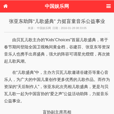
中国娱乐网
首页
新闻
女性
内地娱乐
张亚东助阵“儿歌盛典” 力挺盲童音乐公益事业
港台娱乐
日本娱乐
韩国娱乐
欧美娱乐
来源： 中国娱乐网 日期：2016-01-28 08:33:05
体育花边
音乐新闻
影视新闻
内地明星八卦
港台明星八卦
日本韩国明星
欧美明星八卦
娱乐评论
由贝瓦儿歌主办的“Kids’Choices”首届儿歌盛典，将于
八卦
春节期间登陆全国卫视晚间黄金档，谷建芬、张亚东等资深
音乐人也携手出席盛典，强大的阵容可谓星光熠熠，再次掀
起儿歌风潮。
在“儿歌盛典”中，主办方贝瓦儿歌邀请谷建芬等童心音
乐人，为广大的中国儿童创作更多优秀的儿歌作品。而作为
资深的“天后制作人”，张亚东此次亮相儿歌盛典，更是与贝
瓦儿歌一起为中国盲协的“爱之声”公益活动助阵，力挺音乐
公益事业。
盲协副主席亮相