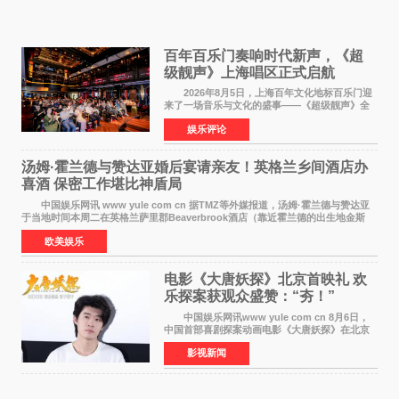
百年百乐门奏响时代新声，《超
级靓声》上海唱区正式启航
2026年8月5日，上海百年文化地标百乐门迎
来了一场音乐与文化的盛事——《超级靓声》全
国励志音乐公益节目上海唱区新闻发布会暨启动
娱乐评论
仪式在此隆重举行。各界领导、嘉宾与媒体朋友
齐聚一堂，共同
汤姆·霍兰德与赞达亚婚后宴请亲友！英格兰乡间酒店办
喜酒 保密工作堪比神盾局
中国娱乐网讯 www yule com cn 据TMZ等外媒报道，汤姆·霍兰德与赞达亚
于当地时间本周二在英格兰萨里郡Beaverbrook酒店（靠近霍兰德的出生地金斯
顿）举办婚宴，邀请家人与朋友们喝喜酒，庆祝
欧美娱乐
电影《大唐妖探》北京首映礼 欢
乐探案获观众盛赞：“夯！”
中国娱乐网讯www yule com cn 8月6日，
中国首部喜剧探案动画电影《大唐妖探》在北京
举办电影首映礼。导演程腾、联合导演黄珉、总
影视新闻
制片人曹紫建、制片人李莹莹，配音导演张喆，
对白指导程寅，领