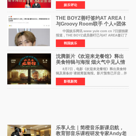
冈山、于都长征出发地、瑞金三地。由全国政协
娱乐评论
文化文史和学习委员会副主任、甘肃省政协原主
席欧阳坚率团，一
THE BOYZ善旴签约AT AREA！
与Groovy Room联手 个人+团体
活动并行
中国娱乐网讯 www yule com cn 7日据独家
报道，THE BOYZ成员善旴已与AT AREA签订了
专属合约。AT AREA是由知名制作人组合
韩国娱乐
Groovy Room创立的hip-hop厂牌，旗下拥有多
位实力派音乐人，在韩
沈腾新片《欢迎来龙餐馆》释出
美食特辑与海报 烟火气中见人情
温暖
8月7日，电影《欢迎来龙餐馆》释出美食特
辑及菜备好 请就胃版海报。影片预售已开启，并
将于8月8日至10日14:00-21:00举行全国超前点
影视新闻
映。电影《欢迎来龙餐馆》作为战争美食喜剧大
片，讲述了中国
乐享人生｜简橙音乐新课启航，
教育部音乐课程研发专家Andy老