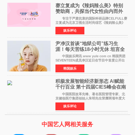
赛立复成为《辣妈辣么美》特别
赞助商，共探当代女性由内而外
活力美
专注于严肃抗衰的国际科研品牌CELFULL赛
立复成为北京卫视生活时尚综艺《辣妈辣么美》
的特别赞助商,明星辣妈袁咏仪倾情参与，向广大
娱乐评论
都市女性传递健康生活新主张，寄语当代女性在
家庭与自我之间
尹净汉首谈“地狱公司”练习生
涯！每天苦练18小时无休 坦言全
靠成员撑过来
中国娱乐网讯 www yule com cn 韩国男团
SEVENTEEN成员净汉近日在节目中首度公开出
道前的残酷练习生经历，并提及经纪公司Pledis
韩国娱乐
娱乐，引发广泛关注。 在8月2日播出的日本
TBS综艺节目《周
积极发展智能经济新形态 Al赋能
千行百业 第十四届CIES峰会在南
京盛大召开
中国医院改革先锋、著名医院管理专家、北
京健临医疗集团创始人朱明先生荣膺两项年度大
奖 2026年7月31日，盛夏金陵，长江之畔，
娱乐评论
以重落地·真务实·强链接为主题的2026&lsquo;人
工智能+&rsquo
中国艺人网相关服务