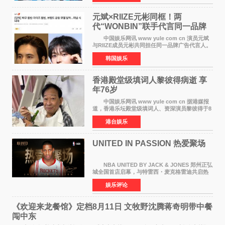
离开THE BOYZ原所
元斌×RIIZE元彬同框！两
代“WONBIN”联手代言同一品牌
颜值天花板合体
中国娱乐网讯 www yule com cn 演员元斌
与RIIZE成员元彬共同担任同一品牌广告代言人。
6日据独家报道，继演员元斌之后，RIIZE元彬最
韩国娱乐
近也被选为某在线中介平台A公司的共同广告代言
人，两人将作
香港殿堂级填词人黎彼得病逝 享
年76岁​
中国娱乐网讯 www yule com cn 据港媒报
道，香港乐坛殿堂级填词人、资深演员黎彼得于8
月5日上午因病离世，终年76岁。好友钟志光透
港台娱乐
露，黎彼得今年3月中风后便卧床休养，身体机能
持续衰退，最
UNITED IN PASSION 热爱聚场
NBA UNITED BY JACK & JONES 郑州正弘
城全国首店启幕，与特雷西・麦克格雷迪共启热
爱 2026 年7 月21 日，
娱乐评论
NBAUNITEDBYJACK&JONES 全国首店，于郑
州正弘城正式启幕。NBA 传奇球星
《欢迎来龙餐馆》定档8月11日 文牧野沈腾蒋奇明带中餐
闯中东