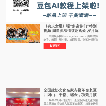
《功夫女足》曝“多谢你们”特别
视频 周星驰深情致谢观众 岁月沉
淀不灭初心
中国娱乐网讯www yule com cn 由周星驰
执导、编剧，张小斐、迪丽热巴、张艺兴领衔主
演，刘嘉玲、佐藤健特别出演，艾米、雪野、蔡
影视新闻
思贝、胡予安、倪好特别介绍的喜剧电影《功夫
女足》释出多谢你
全国政协文化名家齐聚革命老区
井冈山、于都、瑞金，项亮月倾
情献唱《桃花谣》致敬红色沃土
2026年8月4日至6日，全国政协送文化下基
层文艺演出活动深入江西革命老区，相继走进井