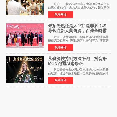
师重磅入驻领航银龄琴声
导语 截至2024年底，我国60岁及以上人
口已突破3 1亿，占总人口比重达22%，银发群体
的精神文化需求日益凸显。2024年1月，国务院办
娱乐评论
公厅印发《关于发展银发经济增进老年人福祉的
意见》——这是
未拍先热还是人“红”是非多？名
导钦点新人黄筠媞，百佳争鸣霸
气回应
近日，曾获金鸡奖、华表奖提名的导演李麒
麟正式公布新片《有凤来仪》主创阵容。李麒麟
早年凭电影《华容道》获得金鸡奖、华表奖提
娱乐评论
名，此后长期参与国内外电影制作，其担任制片
人参与的作品亦曾
从资源扶持到方法陪跑，抖音陪
MCN跑通AI这条路
抖音精选作者@旧梦留声机 自2026年4月开
始运营，通过AI技术还原一位母亲寻找失散女儿
的故事，凭借强情感表达获得大量用户关注，发
娱乐评论
布仅21小时便获得超1亿曝光、超1000万互动。
此后，账号持续沿