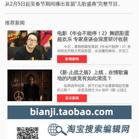
从2月5日起至春节期间播出首届“儿歌盛典”完整节目。
推荐新闻
电影《年会不能停！2》舞蹈彩蛋
超欢乐 专家座谈会深度研讨收获
满满
今日，暑期档爆笑喜剧《年会不能停！2》发
布阳光开朗大男孩彩蛋，全员魔性舞动，开启工
位狂欢模式。影片于昨日同步举办专家座谈会，
影视新闻
导演董润年、总制片人应萝佳出席现场，与一众
业内、学界专家
《新·止战之殇》上线，在情歌遍
地的内娱竟有如此清流？
如果战争结束，孩子们会不会重新唱起完整
的儿歌？ 这是吴楷文 Kai 创作《新·止战之
殇》时最初的想法。 从伊朗相关冲突引发的
音乐新闻
地区局势，到世界各地仍在发生的动荡与不安，
战争从来不只