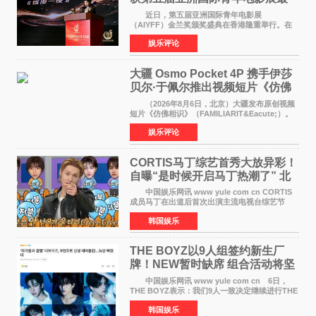
佳剧本改编奖
近日，第五届亚洲国际青年电影展
（AIYFF）金兰奖颁奖盛典在香港隆重举行。在
这场汇聚数百位海内外电影人、文化界人士及媒
娱乐评论
体代表的亚洲青年影视盛会上，香港本土电影
《香港一夜》（Dawn in Ho
大疆 Osmo Pocket 4P 携手伊莎
贝尔·于佩尔推出视频短片《仿佛
相识》
（2026年8月6日，北京）大疆发布原创视频
短片《仿佛相识》（FAMILIARIT&Eacute;）。
视频短片由戛纳国际电影节最佳女演员伊莎贝尔·
娱乐评论
于佩尔（Isabelle Huppert）主演，全程使用大
疆首款双主摄口
CORTIS马丁综艺首秀大放异彩！
自曝“是时候开启马丁热潮了” 北
美巡演火热进行中
中国娱乐网讯 www yule com cn CORTIS
成员马丁在出道后首次出演主流电视台综艺节
目，展现了多才多艺的魅力。 马丁出演了5日
韩国娱乐
播出的MBC《Radio Star》Fashion与Passion
之间，I&lsquo;m
THE BOYZ以9人组签约新生厂
牌！NEW暂时缺席 组合活动将坚
定不移继续
中国娱乐网讯 www yule com cn 6日，
THE BOYZ表示：我们9人一致决定继续进行THE
BOYZ组合活动，并且已经完成了组合团体活动
韩国娱乐
签约。目前正在新生厂牌下进行活动准备。尚未