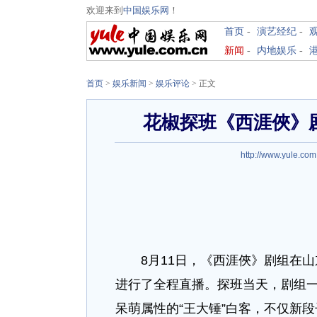
欢迎来到
中国娱乐网
！
首页
-
演艺经纪
-
新闻
-
内地娱乐
-
首页
>
娱乐新闻
>
娱乐评论
> 正文
花椒探班《西涯俠》
http://www.yule.com
8月11日，《西涯俠》剧组在山
进行了全程直播。探班当天，剧组
呆萌属性的“王大锤”白客，不仅新段