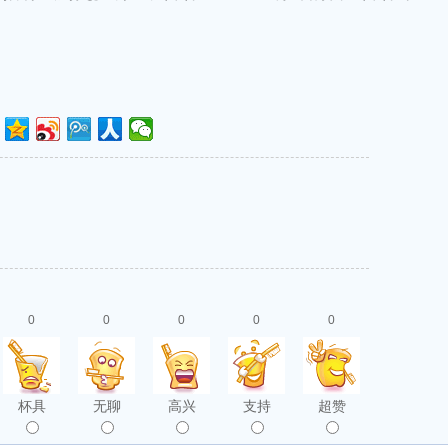
0
0
0
0
0
杯具
无聊
高兴
支持
超赞