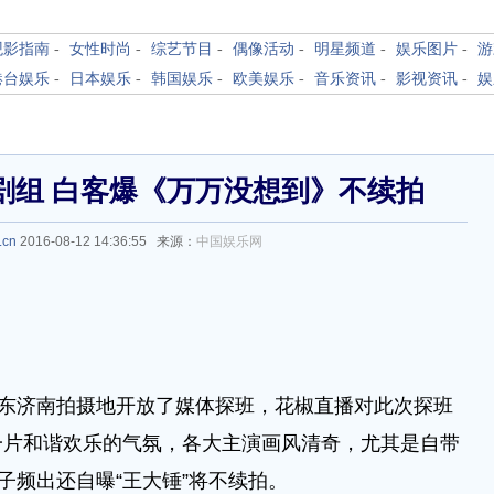
观影指南
-
女性时尚
-
综艺节目
-
偶像活动
-
明星频道
-
娱乐图片
-
游
港台娱乐
-
日本娱乐
-
韩国娱乐
-
欧美娱乐
-
音乐资讯
-
影视资讯
-
娱
剧组 白客爆《万万没想到》不续拍
.cn
2016-08-12 14:36:55 来源：
中国娱乐网
东济南拍摄地开放了媒体探班，花椒直播对此次探班
一片和谐欢乐的气氛，各大主演画风清奇，尤其是自带
子频出还自曝“王大锤”将不续拍。