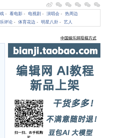
戏
-
看电影
-
电视剧
-
演唱会
-
热周边
乐评论
-
体育花边
-
明星八卦
-
艺人