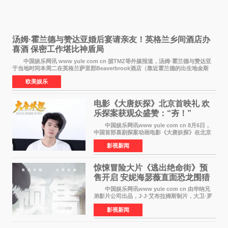
汤姆·霍兰德与赞达亚婚后宴请亲友！英格兰乡间酒店办
喜酒 保密工作堪比神盾局
中国娱乐网讯 www yule com cn 据TMZ等外媒报道，汤姆·霍兰德与赞达亚
于当地时间本周二在英格兰萨里郡Beaverbrook酒店（靠近霍兰德的出生地金斯
顿）举办婚宴，邀请家人与朋友们喝喜酒，庆祝
欧美娱乐
电影《大唐妖探》北京首映礼 欢
乐探案获观众盛赞：“夯！”
中国娱乐网讯www yule com cn 8月6日，
中国首部喜剧探案动画电影《大唐妖探》在北京
举办电影首映礼。导演程腾、联合导演黄珉、总
影视新闻
制片人曹紫建、制片人李莹莹，配音导演张喆，
对白指导程寅，领
惊悚冒险大片《逃出绝命街》预
售开启 安妮海瑟薇直面恐龙围猎
中国娱乐网讯www yule com cn 由华纳兄
弟影片公司出品，J·J·艾布拉姆斯制片，大卫·罗
伯特·米切尔执导，好莱坞巨星安妮·海瑟薇和伊万
影视新闻
·麦克格雷格领衔主演的2026暑期惊悚冒险大片
《逃出绝