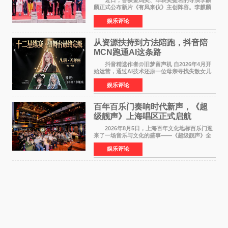
近日，曾获金鸡奖、华表奖提名的导演李麒
麟正式公布新片《有凤来仪》主创阵容。李麒麟
早年凭电影《华容道》获得金鸡奖、华表奖提
娱乐评论
名，此后长期参与国内外电影制作，其担任制片
人参与的作品亦曾
从资源扶持到方法陪跑，抖音陪
MCN跑通AI这条路
抖音精选作者@旧梦留声机 自2026年4月开
始运营，通过AI技术还原一位母亲寻找失散女儿
的故事，凭借强情感表达获得大量用户关注，发
娱乐评论
布仅21小时便获得超1亿曝光、超1000万互动。
此后，账号持续沿
百年百乐门奏响时代新声，《超
级靓声》上海唱区正式启航
2026年8月5日，上海百年文化地标百乐门迎
来了一场音乐与文化的盛事——《超级靓声》全
国励志音乐公益节目上海唱区新闻发布会暨启动
娱乐评论
仪式在此隆重举行。各界领导、嘉宾与媒体朋友
齐聚一堂，共同