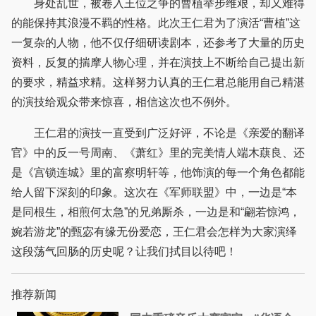
身处乱世，被卷入王位之争的曹植举步维艰，却又难得
的能保持其浪漫不羁的性格。此次王仁君为了演活“曹植”这
一复杂的人物，他不仅仔细研读剧本，还参考了大量的历史
资料，反复的揣摩人物心理，并在演技上不断给自己提出新
的要求，精益求精。这样努力认真的王仁君总能用自己精湛
的演技给观众带来惊喜，相信这次也不例外。
王仁君的演技一直受到广泛好评，不论是《亲爱的翻译
官》中的反一号周南、《萧红》里的完美情人端木蕻良、还
是《宫锁连城》里的富察明轩等，他饰演的每一个角色都能
给人留下深刻的印象。这次在《军师联盟》中，一边是“本
是同根生，相煎何太急”的兄弟厮杀，一边是和“翩若惊鸿，
婉若游龙”的甄宓有缘无份爱恋，王仁君会怎样为大家演绎
这段荡气回肠的历史呢？让我们拭目以待吧！
推荐新闻