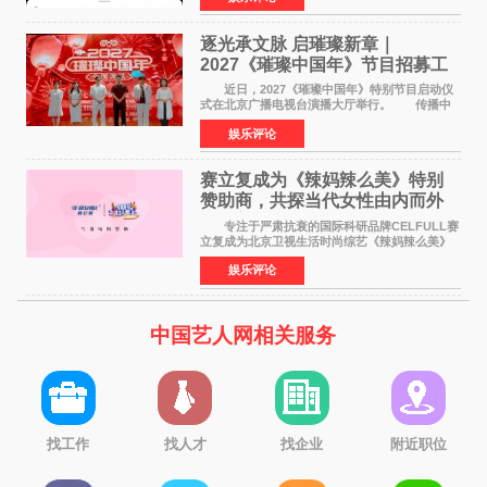
竞社负责人和现
逐光承文脉 启璀璨新章｜
2027《璀璨中国年》节目招募工
作圆满启动
近日，2027《璀璨中国年》特别节目启动仪
式在北京广播电视台演播大厅举行。 传播中
华优秀传统文化，弘扬纯正国风艺术，打造高规
娱乐评论
格、高质感、正能量的文艺盛典，是璀璨中国年
矢志不渝的初心
赛立复成为《辣妈辣么美》特别
赞助商，共探当代女性由内而外
活力美
专注于严肃抗衰的国际科研品牌CELFULL赛
立复成为北京卫视生活时尚综艺《辣妈辣么美》
的特别赞助商,明星辣妈袁咏仪倾情参与，向广大
娱乐评论
都市女性传递健康生活新主张，寄语当代女性在
家庭与自我之间
中国艺人网相关服务
找工作
找人才
找企业
附近职位