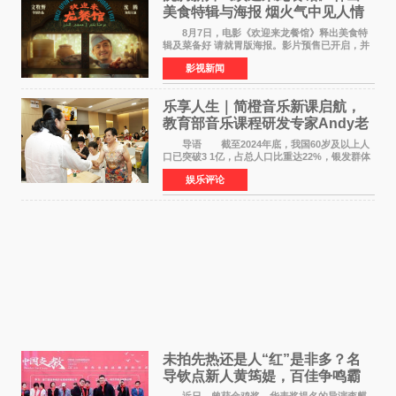
美食特辑与海报 烟火气中见人情
温暖
8月7日，电影《欢迎来龙餐馆》释出美食特
辑及菜备好 请就胃版海报。影片预售已开启，并
将于8月8日至10日14:00-21:00举行全国超前点
影视新闻
映。电影《欢迎来龙餐馆》作为战争美食喜剧大
片，讲述了中国
乐享人生｜简橙音乐新课启航，
教育部音乐课程研发专家Andy老
师重磅入驻领航银龄琴声
导语 截至2024年底，我国60岁及以上人
口已突破3 1亿，占总人口比重达22%，银发群体
的精神文化需求日益凸显。2024年1月，国务院办
娱乐评论
公厅印发《关于发展银发经济增进老年人福祉的
意见》——这是
未拍先热还是人“红”是非多？名
导钦点新人黄筠媞，百佳争鸣霸
气回应