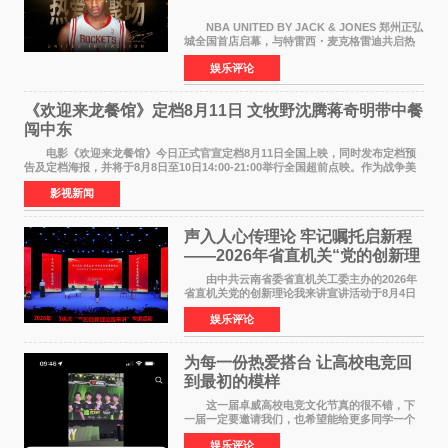
NBA UNITED BY JACK & JONES 郑州正弘
城全国首店启幕，与特雷西・麦克格雷迪共启热
爱 2026 年7 月21 日，
娱乐评论
NBAUNITEDBYJACK&JONES 全国首店，于郑
州正弘城正式启幕。NBA 传奇球星
《欢迎来龙餐馆》定档8月11日 文牧野沈腾蒋奇明带中餐
闯中东
电影《欢迎来龙餐馆》今日正式官宣定档8月11日全国上映，同时发布定档预
告及定档海报，并将于8月8日至10日14:00-21:00举行全国超前点映。作为战争美
食大片，影片讲述的是中国厨师徐福（沈腾
影视新闻
声入人心传理论 牢记嘱托启新程
——2026年省直机关“党的创新理
论我来讲”宣讲活动圆满落幕
由中共云南省委省直机关工委主办的2026年
省直机关党的创新理论我来讲宣讲活动于8月4日
至5日在昆明举办。活动以 "牢记嘱托 感恩奋进
娱乐评论
开创云南发展新局面 "为主题，坚持以新时代中国
特色社会主义
为每一份热爱搭台 让高校电竞回
到最初的模样
这一届卓威高校电竞文化节真的很不错，下
一届一定要邀请我们，也希望能给更多同学一个
来到现场的机会。 2026卓威高校电竞文化节
娱乐评论
已经落下帷幕，在活动结束后，仍有不少高校电