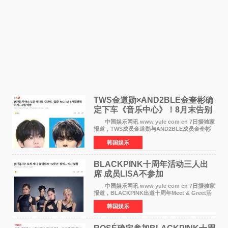
TWS金道勋×AND2BLE金奎彬确
定下车《音乐中心》！8月末告别
MC席位
中国娱乐网讯 www yule com cn 7日据独家
报道，TWS成员金道勋与AND2BLE成员金奎彬
将于8月离开《音乐中心》MC的位置。 金道
韩国娱乐
勋与金奎彬于去年3月与H2H A-NA一起被选为
《音乐中心》MC，约1
BLACKPINK十周年活动三人出
席 成员LISA不参加
中国娱乐网讯 www yule com cn 7日据独家
报道，BLACKPINK出道十周年Meet & Greet活
动将由智秀、ROS&Eacute;、JENNIE出席，
韩国娱乐
LISA将缺席。 此前BLACKPINK所属社YG并
未为组合出道十周年做