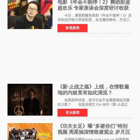
电影《年会不能停！2》舞蹈彩蛋
超欢乐 专家座谈会深度研讨收获
满满
今日，暑期档爆笑喜剧《年会不能停！2》发
布阳光开朗大男孩彩蛋，全员魔性舞动，开启工
位狂欢模式。影片于昨日同步举办专家座谈会，
影视新闻
导演董润年、总制片人应萝佳出席现场，与一众
业内、学界专家
《新·止战之殇》上线，在情歌遍
地的内娱竟有如此清流？
如果战争结束，孩子们会不会重新唱起完整
的儿歌？ 这是吴楷文 Kai 创作《新·止战之
殇》时最初的想法。 从伊朗相关冲突引发的
音乐新闻
地区局势，到世界各地仍在发生的动荡与不安，
战争从来不只
《功夫女足》曝“多谢你们”特别
视频 周星驰深情致谢观众 岁月沉
淀不灭初心
中国娱乐网讯www yule com cn 由周星驰