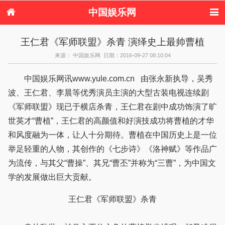
中国娱乐网
首页
新闻
女性
内地娱乐
王仁君《军师联盟》杀青 演绎史上最帅曹植
港台娱乐
日本娱乐
韩国娱乐
欧美娱乐
来源： 中国娱乐网 日期：2016-09-27 08:10:04
体育花边
音乐新闻
影视新闻
内地明星八卦
港台明星八卦
日本韩国明星
欧美明星八卦
娱乐评论
中国娱乐网讯www.yule.com.cn 由张永新执导，吴秀
八卦
波、王仁君、李晨等优秀演员主演的大型古装电视连续剧
《军师联盟》现已于横店杀青，王仁君在剧中成功饰演了旷
世英才“曹植”，王仁君的高颜值和好演技成功将曹植的才华
和风度融为一体，让人十分期待。曹植在中国历史上是一位
举足轻重的人物，其创作的《七步诗》《洛神赋》等作品广
为流传，与其父“曹操”、其兄“曹丕”并称为“三曹”，为中国文
学的发展做出巨大贡献。
王仁君《军师联盟》杀青