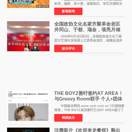
执导、编剧，张小斐、迪丽热巴、张艺兴领衔主
演，刘嘉玲、佐藤健特别出演，艾米、雪野、蔡
影视新闻
思贝、胡予安、倪好特别介绍的喜剧电影《功夫
女足》释出多谢你
全国政协文化名家齐聚革命老区
井冈山、于都、瑞金，项亮月倾
情献唱《桃花谣》致敬红色沃土
2026年8月4日至6日，全国政协送文化下基
层文艺演出活动深入江西革命老区，相继走进井
冈山、于都长征出发地、瑞金三地。由全国政协
娱乐评论
文化文史和学习委员会副主任、甘肃省政协原主
席欧阳坚率团，一
THE BOYZ善旴签约AT AREA！
与Groovy Room联手 个人+团体
活动并行
中国娱乐网讯 www yule com cn 7日据独家
报道，THE BOYZ成员善旴已与AT AREA签订了
专属合约。AT AREA是由知名制作人组合
韩国娱乐
Groovy Room创立的hip-hop厂牌，旗下拥有多
位实力派音乐人，在韩
沈腾新片《欢迎来龙餐馆》释出