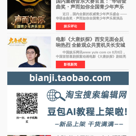
国内重磅音乐大赛官宣：“华语金
曲奖・声而如你全国青少年声乐
展演” 正式启幕，阿沁出任明星总
近日，国内全新的权威青少年声乐盛会 ——
评审
华语金曲奖・声而如你全国青少年声乐展演品
牌，在湖南长沙隆重举行官宣，国内又一高规格
娱乐评论
青少年声乐赛事全面启航。 本赛事由寰宇声
扬联合华语金曲
电影《大唐妖探》西安见面会反
响热烈 全龄观众共赏机关长安城
中国娱乐网讯www yule com cn 8月8日，
中国首部喜剧探案动画电影《大唐妖探》剧组亮
相西安，举办线下见面会活动。导演程腾、联合
影视新闻
导演黄珉、总制片人曹紫建、制片人李莹莹、领
衔声音出演雷淞然