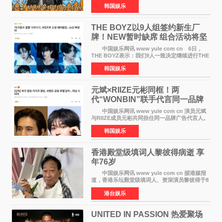
目，展现了多才多艺的魅力。 马丁出演了5日
韩国娱乐
播出的MBC《Radio Star》Fashion与Passion
之间，I&lsquo;m
THE BOYZ以9人组签约新生厂
牌！NEW暂时缺席 组合活动将坚
定不移继续
中国娱乐网讯 www yule com cn 6日，
THE BOYZ表示：我们9人一致决定继续进行THE
BOYZ组合活动，并且已经完成了组合团体活动
韩国娱乐
签约。目前正在新生厂牌下进行活动准备。尚未
离开THE BOYZ原所
元斌×RIIZE元彬同框！两
代“WONBIN”联手代言同一品牌
颜值天花板合体
中国娱乐网讯 www yule com cn 演员元斌
与RIIZE成员元彬共同担任同一品牌广告代言人。
6日据独家报道，继演员元斌之后，RIIZE元彬最
韩国娱乐
近也被选为某在线中介平台A公司的共同广告代言
人，两人将作
香港殿堂级填词人黎彼得病逝 享
年76岁​
中国娱乐网讯 www yule com cn 据港媒报
道，香港乐坛殿堂级填词人、资深演员黎彼得于8
月5日上午因病离世，终年76岁。好友钟志光透
港台娱乐
露，黎彼得今年3月中风后便卧床休养，身体机能
持续衰退，最
UNITED IN PASSION 热爱聚场