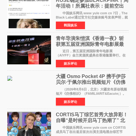
ROSÉ确定参加BLACKPINK十周
年活动！所属社表示：提前空出
了时间
中国娱乐网讯 www yule com cn 7日，The
Black Label通过官方社交媒体账号发表声明，就
近期网络上关于ROS&Eacute;个人行程及是否参
韩国娱乐
加BLACKPINK出道纪念活动的种种猜测作出正
式回应。 Th
青年导演朱愷淇《香港一夜》斩
获第五届亚洲国际青年电影展最
佳剧本改编奖
近日，第五届亚洲国际青年电影展
（AIYFF）金兰奖颁奖盛典在香港隆重举行。在
这场汇聚数百位海内外电影人、文化界人士及媒
娱乐评论
体代表的亚洲青年影视盛会上，香港本土电影
《香港一夜》（Dawn in Ho
大疆 Osmo Pocket 4P 携手伊莎
贝尔·于佩尔推出视频短片《仿佛
相识》
（2026年8月6日，北京）大疆发布原创视频
短片《仿佛相识》（FAMILIARIT&Eacute;）。
视频短片由戛纳国际电影节最佳女演员伊莎贝尔·
娱乐评论
于佩尔（Isabelle Huppert）主演，全程使用大
疆首款双主摄口
CORTIS马丁综艺首秀大放异彩！
自曝“是时候开启马丁热潮了” 北
美巡演火热进行中
中国娱乐网讯 www yule com cn CORTIS
成员马丁在出道后首次出演主流电视台综艺节