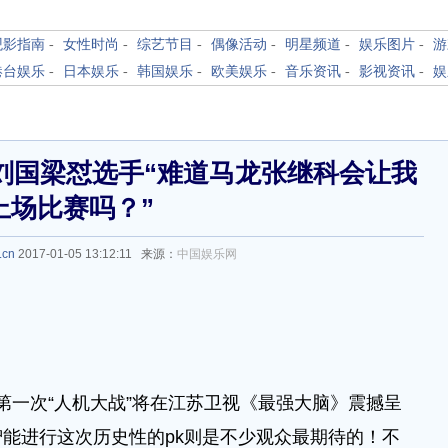
观影指南
-
女性时尚
-
综艺节目
-
偶像活动
-
明星频道
-
娱乐图片
-
游
港台娱乐
-
日本娱乐
-
韩国娱乐
-
欧美娱乐
-
音乐资讯
-
影视资讯
-
娱
刘国梁怼选手“难道马龙张继科会让我
上场比赛吗？”
.cn
2017-01-05 13:12:11 来源：
中国娱乐网
第一次“人机大战”将在江苏卫视《最强大脑》震撼呈
能进行这次历史性的pk则是不少观众最期待的！不