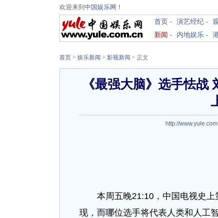
欢迎来到
中国娱乐网
！
首页
-
演艺经纪
-
新闻
-
内地娱乐
-
首页
>
娱乐新闻
>
影视新闻
> 正文
《最强大脑》选手怯战 
http://www.yule.com
本周五晚21:10，中国电视史上
现，而哪位选手将代表人类和人工智