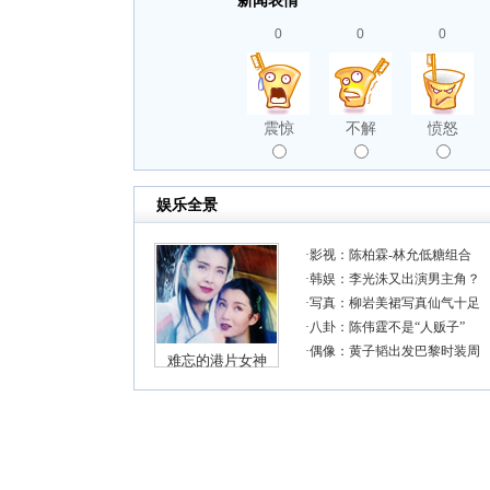
新闻表情
0
0
0
震惊
不解
愤怒