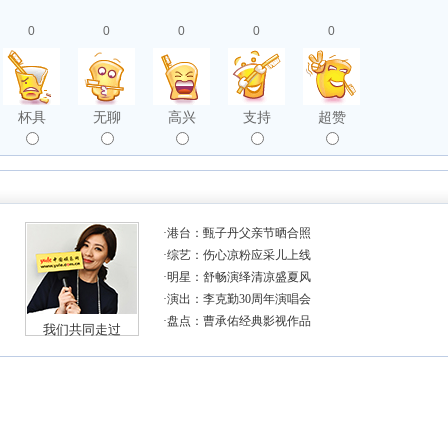
0
0
0
0
0
杯具
无聊
高兴
支持
超赞