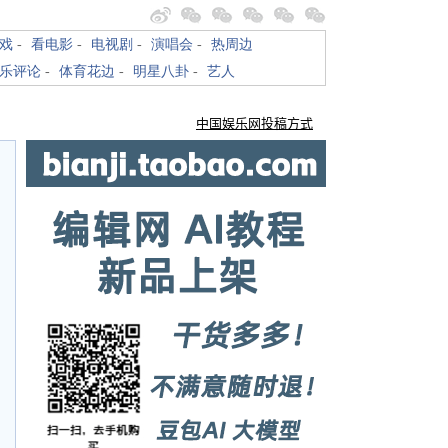
戏
-
看电影
-
电视剧
-
演唱会
-
热周边
乐评论
-
体育花边
-
明星八卦
-
艺人