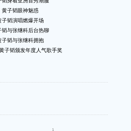
子韬身着亚洲首秀潮服
黄子韬眼神魅惑
黄子韬演唱燃爆开场
子韬与张继科后台热聊
黄子韬与张继科拥抱
黄子韬颁发年度人气歌手奖
1