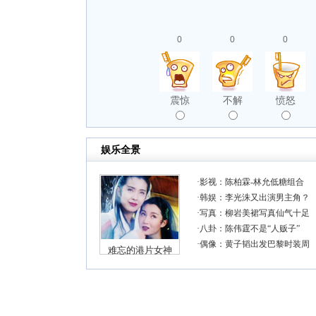
0
0
0
震惊
不解
愤怒