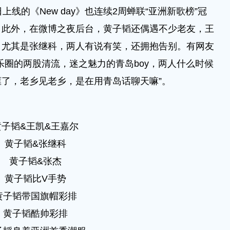
线的《New day》也连续2周蝉联“亚洲新歌榜”冠
。此外，在微博之夜后台，黄子韬还偶遇不少老友，王
。尤其是张继科，两人有说有笑，还拥抱告别。有网友
乐圈的两股清流，迷之魅力的青岛boy，两人什么时候
了，老乡见老乡，是在用青岛话聊天嘛”。
黄子韬&王凯&王嘉尔
黄子韬&张继科
黄子韬&张杰
黄子韬比V手势
黄子韬带国旗帽彩排
黄子韬酷帅彩排