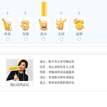
0
0
0
0
杯具
无聊
高兴
支持
超赞