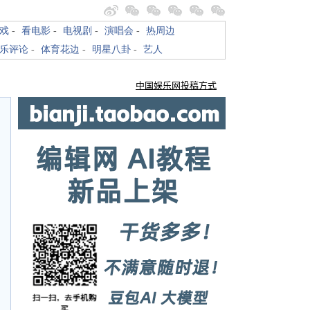
戏
-
看电影
-
电视剧
-
演唱会
-
热周边
乐评论
-
体育花边
-
明星八卦
-
艺人