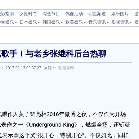
观影指南
-
女性时尚
-
综艺节目
-
偶像活动
-
明星频道
-
娱乐图片
-
游
港台娱乐
-
日本娱乐
-
韩国娱乐
-
欧美娱乐
-
音乐资讯
-
影视资讯
-
娱
气歌手！与老乡张继科后台热聊
.cn
2017-01-17 09:37:27 来源：
中国娱乐网
唱作人黄子韬亮相2016年微博之夜，不仅作为开场
一《Underground King》，燃爆全场，还斩获
也表示拿这个奖“很开心，特别开心”。不仅如此，同样