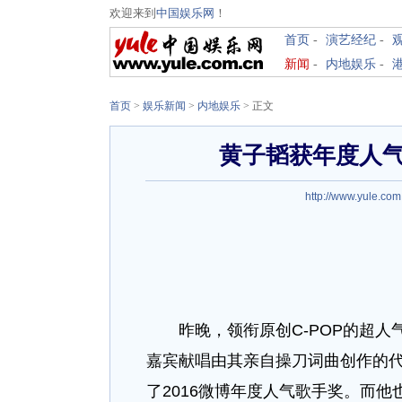
欢迎来到
中国娱乐网
！
首页
-
演艺经纪
-
新闻
-
内地娱乐
-
首页
>
娱乐新闻
>
内地娱乐
> 正文
黄子韬获年度人
http://www.yule.com
昨晚，领衔原创C-POP的超人气
嘉宾献唱由其亲自操刀词曲创作的代表作之
了2016微博年度人气歌手奖。而他