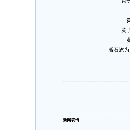
黄
黄
潘石屹为
新闻表情