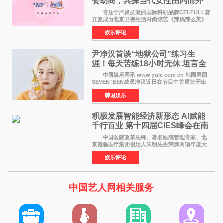
赞助商，共探当代女性由内而外
活力美
专注于严肃抗衰的国际科研品牌CELFULL赛
立复成为北京卫视生活时尚综艺《辣妈辣么美》
的特别赞助商,明星辣妈袁咏仪倾情参与，向广大
娱乐评论
都市女性传递健康生活新主张，寄语当代女性在
家庭与自我之间
尹净汉首谈“地狱公司”练习生
涯！每天苦练18小时无休 坦言全
靠成员撑过来
中国娱乐网讯 www yule com cn 韩国男团
SEVENTEEN成员净汉近日在节目中首度公开出
道前的残酷练习生经历，并提及经纪公司Pledis
韩国娱乐
娱乐，引发广泛关注。 在8月2日播出的日本
TBS综艺节目《周
积极发展智能经济新形态 Al赋能
千行百业 第十四届CIES峰会在南
京盛大召开
中国医院改革先锋、著名医院管理专家、北
京健临医疗集团创始人朱明先生荣膺两项年度大
奖 2026年7月31日，盛夏金陵，长江之畔，
娱乐评论
以重落地·真务实·强链接为主题的2026&lsquo;人
工智能+&rsquo
中国艺人网相关服务