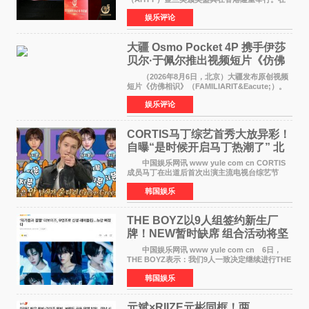
这场汇聚数百位海内外电影人、文化界人士及媒
娱乐评论
体代表的亚洲青年影视盛会上，香港本土电影
《香港一夜》（Dawn in Ho
大疆 Osmo Pocket 4P 携手伊莎
贝尔·于佩尔推出视频短片《仿佛
相识》
（2026年8月6日，北京）大疆发布原创视频
短片《仿佛相识》（FAMILIARIT&Eacute;）。
视频短片由戛纳国际电影节最佳女演员伊莎贝尔·
娱乐评论
于佩尔（Isabelle Huppert）主演，全程使用大
疆首款双主摄口
CORTIS马丁综艺首秀大放异彩！
自曝“是时候开启马丁热潮了” 北
美巡演火热进行中
中国娱乐网讯 www yule com cn CORTIS
成员马丁在出道后首次出演主流电视台综艺节
目，展现了多才多艺的魅力。 马丁出演了5日
韩国娱乐
播出的MBC《Radio Star》Fashion与Passion
之间，I&lsquo;m
THE BOYZ以9人组签约新生厂
牌！NEW暂时缺席 组合活动将坚
定不移继续
中国娱乐网讯 www yule com cn 6日，
THE BOYZ表示：我们9人一致决定继续进行THE
BOYZ组合活动，并且已经完成了组合团体活动
韩国娱乐
签约。目前正在新生厂牌下进行活动准备。尚未
离开THE BOYZ原所
元斌×RIIZE元彬同框！两