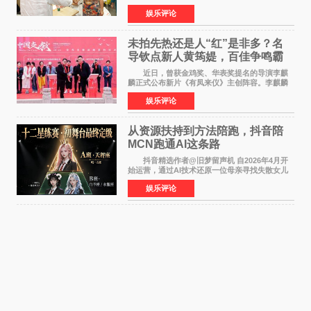
的精神文化需求日益凸显。2024年1月，国务院办
娱乐评论
公厅印发《关于发展银发经济增进老年人福祉的
意见》——这是
未拍先热还是人“红”是非多？名
导钦点新人黄筠媞，百佳争鸣霸
气回应
近日，曾获金鸡奖、华表奖提名的导演李麒
麟正式公布新片《有凤来仪》主创阵容。李麒麟
早年凭电影《华容道》获得金鸡奖、华表奖提
娱乐评论
名，此后长期参与国内外电影制作，其担任制片
人参与的作品亦曾
从资源扶持到方法陪跑，抖音陪
MCN跑通AI这条路
抖音精选作者@旧梦留声机 自2026年4月开
始运营，通过AI技术还原一位母亲寻找失散女儿
的故事，凭借强情感表达获得大量用户关注，发
娱乐评论
布仅21小时便获得超1亿曝光、超1000万互动。
此后，账号持续沿