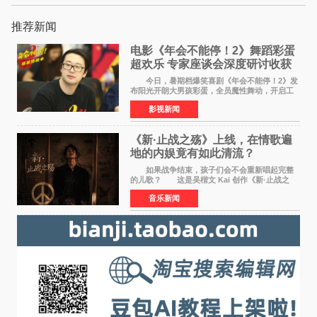
推荐新闻
电影《年会不能停！2》舞蹈彩蛋
超欢乐 专家座谈会深度研讨收获
满满
今日，暑期档爆笑喜剧《年会不能停！2》发
布阳光开朗大男孩彩蛋，全员魔性舞动，开启工
位狂欢模式。影片于昨日同步举办专家座谈会，
影视新闻
导演董润年、总制片人应萝佳出席现场，与一众
业内、学界专家
《新·止战之殇》上线，在情歌遍
地的内娱竟有如此清流？
如果战争结束，孩子们会不会重新唱起完整
的儿歌？ 这是吴楷文 Kai 创作《新·止战之
殇》时最初的想法。 从伊朗相关冲突引发的
音乐新闻
地区局势，到世界各地仍在发生的动荡与不安，
战争从来不只