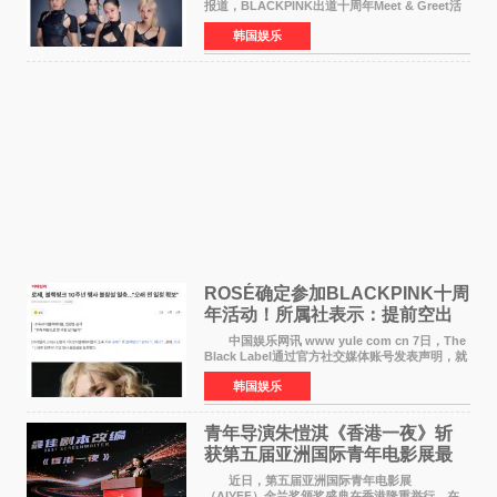
报道，BLACKPINK出道十周年Meet & Greet活
动将由智秀、ROS&Eacute;、JENNIE出席，
韩国娱乐
LISA将缺席。 此前BLACKPINK所属社YG并
未为组合出道十周年做
ROSÉ确定参加BLACKPINK十周
年活动！所属社表示：提前空出
了时间
中国娱乐网讯 www yule com cn 7日，The
Black Label通过官方社交媒体账号发表声明，就
近期网络上关于ROS&Eacute;个人行程及是否参
韩国娱乐
加BLACKPINK出道纪念活动的种种猜测作出正
式回应。 Th
青年导演朱愷淇《香港一夜》斩
获第五届亚洲国际青年电影展最
佳剧本改编奖
近日，第五届亚洲国际青年电影展
（AIYFF）金兰奖颁奖盛典在香港隆重举行。在