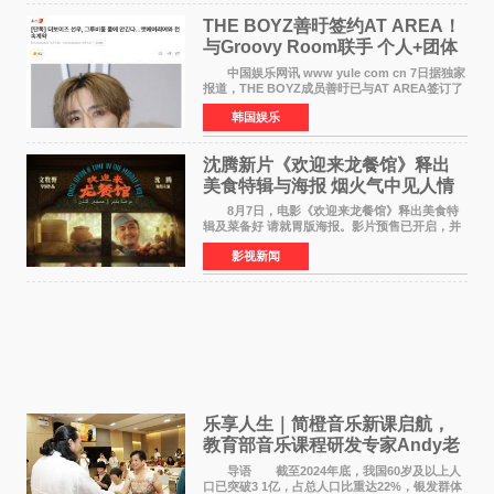
THE BOYZ善旴签约AT AREA！
与Groovy Room联手 个人+团体
活动并行
中国娱乐网讯 www yule com cn 7日据独家
报道，THE BOYZ成员善旴已与AT AREA签订了
专属合约。AT AREA是由知名制作人组合
韩国娱乐
Groovy Room创立的hip-hop厂牌，旗下拥有多
位实力派音乐人，在韩
沈腾新片《欢迎来龙餐馆》释出
美食特辑与海报 烟火气中见人情
温暖
8月7日，电影《欢迎来龙餐馆》释出美食特
辑及菜备好 请就胃版海报。影片预售已开启，并
将于8月8日至10日14:00-21:00举行全国超前点
影视新闻
映。电影《欢迎来龙餐馆》作为战争美食喜剧大
片，讲述了中国
乐享人生｜简橙音乐新课启航，
教育部音乐课程研发专家Andy老
师重磅入驻领航银龄琴声
导语 截至2024年底，我国60岁及以上人
口已突破3 1亿，占总人口比重达22%，银发群体