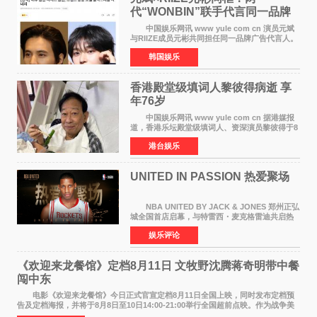
代“WONBIN”联手代言同一品牌
颜值天花板合体
中国娱乐网讯 www yule com cn 演员元斌
与RIIZE成员元彬共同担任同一品牌广告代言人。
6日据独家报道，继演员元斌之后，RIIZE元彬最
韩国娱乐
近也被选为某在线中介平台A公司的共同广告代言
人，两人将作
香港殿堂级填词人黎彼得病逝 享
年76岁​
中国娱乐网讯 www yule com cn 据港媒报
道，香港乐坛殿堂级填词人、资深演员黎彼得于8
月5日上午因病离世，终年76岁。好友钟志光透
港台娱乐
露，黎彼得今年3月中风后便卧床休养，身体机能
持续衰退，最
UNITED IN PASSION 热爱聚场
NBA UNITED BY JACK & JONES 郑州正弘
城全国首店启幕，与特雷西・麦克格雷迪共启热
爱 2026 年7 月21 日，
娱乐评论
NBAUNITEDBYJACK&JONES 全国首店，于郑
州正弘城正式启幕。NBA 传奇球星
《欢迎来龙餐馆》定档8月11日 文牧野沈腾蒋奇明带中餐
闯中东
电影《欢迎来龙餐馆》今日正式官宣定档8月11日全国上映，同时发布定档预
告及定档海报，并将于8月8日至10日14:00-21:00举行全国超前点映。作为战争美
食大片，影片讲述的是中国厨师徐福（沈腾