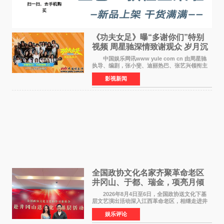
《功夫女足》曝“多谢你们”特别
视频 周星驰深情致谢观众 岁月沉
淀不灭初心
中国娱乐网讯www yule com cn 由周星驰
执导、编剧，张小斐、迪丽热巴、张艺兴领衔主
演，刘嘉玲、佐藤健特别出演，艾米、雪野、蔡
影视新闻
思贝、胡予安、倪好特别介绍的喜剧电影《功夫
女足》释出多谢你
全国政协文化名家齐聚革命老区
井冈山、于都、瑞金，项亮月倾
情献唱《桃花谣》致敬红色沃土
2026年8月4日至6日，全国政协送文化下基
层文艺演出活动深入江西革命老区，相继走进井
冈山、于都长征出发地、瑞金三地。由全国政协
娱乐评论
文化文史和学习委员会副主任、甘肃省政协原主
席欧阳坚率团，一