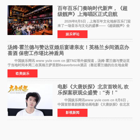
百年百乐门奏响时代新声，《超
级靓声》上海唱区正式启航
2026年8月5日，上海百年文化地标百乐门迎
来了一场音乐与文化的盛事——《超级靓声》全
国励志音乐公益节目上海唱区新闻发布会暨启动
娱乐评论
仪式在此隆重举行。各界领导、嘉宾与媒体朋友
齐聚一堂，共同
汤姆·霍兰德与赞达亚婚后宴请亲友！英格兰乡间酒店办
喜酒 保密工作堪比神盾局
中国娱乐网讯 www yule com cn 据TMZ等外媒报道，汤姆·霍兰德与赞达亚
于当地时间本周二在英格兰萨里郡Beaverbrook酒店（靠近霍兰德的出生地金斯
顿）举办婚宴，邀请家人与朋友们喝喜酒，庆祝
欧美娱乐
电影《大唐妖探》北京首映礼 欢
乐探案获观众盛赞：“夯！”
中国娱乐网讯www yule com cn 8月6日，
中国首部喜剧探案动画电影《大唐妖探》在北京
举办电影首映礼。导演程腾、联合导演黄珉、总
影视新闻
制片人曹紫建、制片人李莹莹，配音导演张喆，
对白指导程寅，领