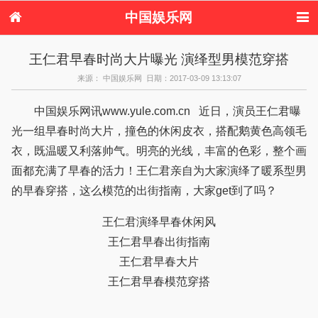
中国娱乐网
首页
新闻
女性
内地娱乐
王仁君早春时尚大片曝光 演绎型男模范穿搭
港台娱乐
日本娱乐
韩国娱乐
欧美娱乐
来源： 中国娱乐网 日期：2017-03-09 13:13:07
体育花边
音乐新闻
影视新闻
内地明星八卦
港台明星八卦
日本韩国明星
欧美明星八卦
娱乐评论
中国娱乐网讯www.yule.com.cn 近日，演员王仁君曝
八卦
光一组早春时尚大片，撞色的休闲皮衣，搭配鹅黄色高领毛
衣，既温暖又利落帅气。明亮的光线，丰富的色彩，整个画
面都充满了早春的活力！王仁君亲自为大家演绎了暖系型男
的早春穿搭，这么模范的出街指南，大家get到了吗？
王仁君演绎早春休闲风
王仁君早春出街指南
王仁君早春大片
王仁君早春模范穿搭