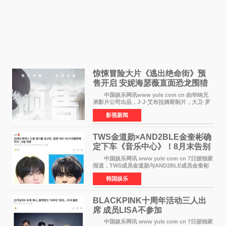
惊悚冒险大片《逃出绝命街》预
售开启 安妮海瑟薇直面恐龙围猎
中国娱乐网讯www yule com cn 由华纳兄
弟影片公司出品，J·J·艾布拉姆斯制片，大卫·罗
伯特·米切尔执导，好莱坞巨星安妮·海瑟薇和伊万
影视新闻
·麦克格雷格领衔主演的2026暑期惊悚冒险大片
《逃出绝
TWS金道勋×AND2BLE金奎彬确
定下车《音乐中心》！8月末告别
MC席位
中国娱乐网讯 www yule com cn 7日据独家
报道，TWS成员金道勋与AND2BLE成员金奎彬
将于8月离开《音乐中心》MC的位置。 金道
韩国娱乐
勋与金奎彬于去年3月与H2H A-NA一起被选为
《音乐中心》MC，约1
BLACKPINK十周年活动三人出
席 成员LISA不参加
中国娱乐网讯 www yule com cn 7日据独家