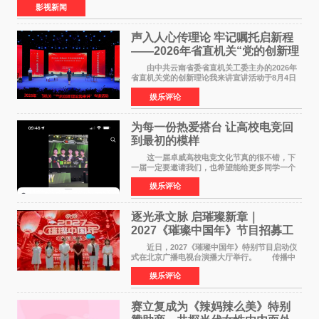
影视新闻
声入人心传理论 牢记嘱托启新程
——2026年省直机关“党的创新理
论我来讲”宣讲活动圆满落幕
由中共云南省委省直机关工委主办的2026年
省直机关党的创新理论我来讲宣讲活动于8月4日
至5日在昆明举办。活动以 "牢记嘱托 感恩奋进
娱乐评论
开创云南发展新局面 "为主题，坚持以新时代中国
特色社会主义
为每一份热爱搭台 让高校电竞回
到最初的模样
这一届卓威高校电竞文化节真的很不错，下
一届一定要邀请我们，也希望能给更多同学一个
来到现场的机会。 2026卓威高校电竞文化节
娱乐评论
已经落下帷幕，在活动结束后，仍有不少高校电
竞社负责人和现
逐光承文脉 启璀璨新章｜
2027《璀璨中国年》节目招募工
作圆满启动
近日，2027《璀璨中国年》特别节目启动仪
式在北京广播电视台演播大厅举行。 传播中
华优秀传统文化，弘扬纯正国风艺术，打造高规
娱乐评论
格、高质感、正能量的文艺盛典，是璀璨中国年
矢志不渝的初心
赛立复成为《辣妈辣么美》特别