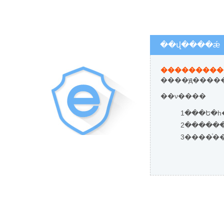
��վ����ǽ
����ԭ�����
��ν����
1���Ե�һ
3����ͨ�