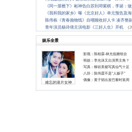
《同一屋檐下》彬神告白苏到邓紫棋，李诞：做
《我和我的家乡》曝《北京好人》单元预告及海
陈伟栋《青春抛物线》自嘲频收好人卡 凑齐整
青年演员杨诗倩主演电影《三好人生》开机
(2