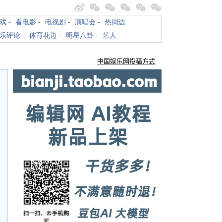
戏
-
看电影
-
电视剧
-
演唱会
-
热周边
乐评论
-
体育花边
-
明星八卦
-
艺人