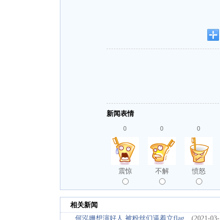
新闻表情
0
0
0
震惊
不解
愤怒
相关新闻
何泓姗想演好人 被粉丝们逼着立flag
(2021-03-