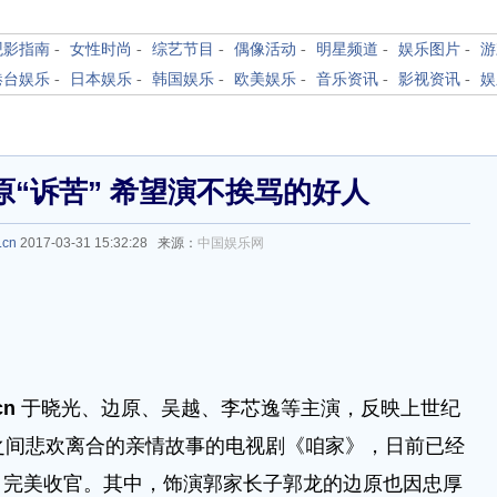
观影指南
-
女性时尚
-
综艺节目
-
偶像活动
-
明星频道
-
娱乐图片
-
游
港台娱乐
-
日本娱乐
-
韩国娱乐
-
欧美娱乐
-
音乐资讯
-
影视资讯
-
娱
“诉苦” 希望演不挨骂的好人
.cn
2017-03-31 15:32:28 来源：
中国娱乐网
cn
于晓光、边原、吴越、李芯逸等主演，反映上世纪
之间悲欢离合的亲情故事的电视剧《咱家》，日前已经
，完美收官。其中，饰演郭家长子郭龙的边原也因忠厚