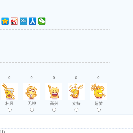
0
0
0
0
0
杯具
无聊
高兴
支持
超赞
11)