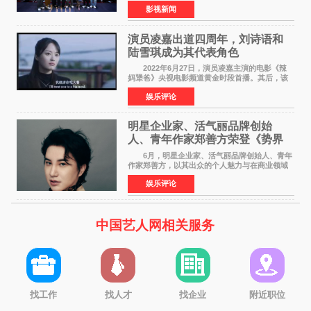
昀、白客，惊喜出演庄达菲，特别主演孙艺洲，
影视新闻
特别出演田雨，友情出演欧阳奋强出席成都路
演，与观众近距离互
演员凌嘉出道四周年，刘诗语和
陆雪琪成为其代表角色
2022年6月27日，演员凌嘉主演的电影《辣
妈犟爸》央视电影频道黄金时段首播。其后，该
电影在央视电影频道多次复播（2022年8月10
娱乐评论
日，2022年9月30日，2023年7月17日，2025年7
月14日）。除了多次复
明星企业家、活气丽品牌创始
人、青年作家郑善方荣登《势界
POWERCIRCLES》6月刊
6月，明星企业家、活气丽品牌创始人、青年
作家郑善方，以其出众的个人魅力与在商业领域
的卓越建树，成功登上《势界
娱乐评论
POWERCIRCLES》，展现了他在时尚与商业领
域的双重影响力。 明星企业家、青
中国艺人网相关服务
找工作
找人才
找企业
附近职位