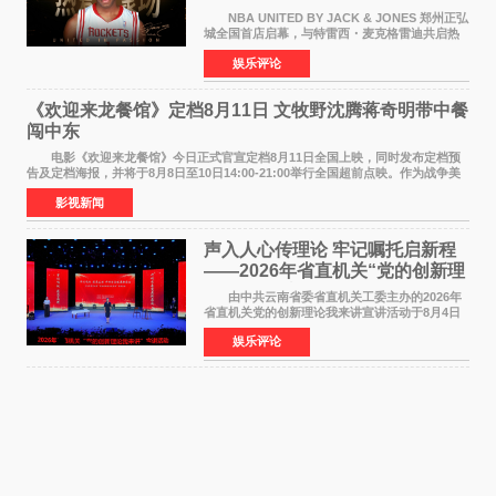
NBA UNITED BY JACK & JONES 郑州正弘
城全国首店启幕，与特雷西・麦克格雷迪共启热
爱 2026 年7 月21 日，
娱乐评论
NBAUNITEDBYJACK&JONES 全国首店，于郑
州正弘城正式启幕。NBA 传奇球星
《欢迎来龙餐馆》定档8月11日 文牧野沈腾蒋奇明带中餐
闯中东
电影《欢迎来龙餐馆》今日正式官宣定档8月11日全国上映，同时发布定档预
告及定档海报，并将于8月8日至10日14:00-21:00举行全国超前点映。作为战争美
食大片，影片讲述的是中国厨师徐福（沈腾
影视新闻
声入人心传理论 牢记嘱托启新程
——2026年省直机关“党的创新理
论我来讲”宣讲活动圆满落幕
由中共云南省委省直机关工委主办的2026年
省直机关党的创新理论我来讲宣讲活动于8月4日
至5日在昆明举办。活动以 "牢记嘱托 感恩奋进
娱乐评论
开创云南发展新局面 "为主题，坚持以新时代中国
特色社会主义