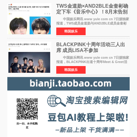
TWS金道勋×AND2BLE金奎彬确
定下车《音乐中心》！8月末告别
MC席位
中国娱乐网讯 www yule com cn 7日据独家
报道，TWS成员金道勋与AND2BLE成员金奎彬
将于8月离开《音乐中心》MC的位置。 金道
韩国娱乐
勋与金奎彬于去年3月与H2H A-NA一起被选为
《音乐中心》MC，约1
BLACKPINK十周年活动三人出
席 成员LISA不参加
中国娱乐网讯 www yule com cn 7日据独家
报道，BLACKPINK出道十周年Meet & Greet活
动将由智秀、ROS&Eacute;、JENNIE出席，
韩国娱乐
LISA将缺席。 此前BLACKPINK所属社YG并
未为组合出道十周年做