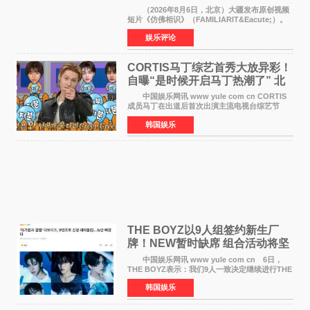
相识》
（2026年8月6日，北京）大疆发布原创视频
短片《仿佛相识》（FAMILIARIT&Eacute;）。
视频短片由戛纳国际电影节最佳女演员伊莎贝尔·
娱乐评论
于佩尔（Isabelle Huppert）主演，全程使用大
疆首款双主摄口
CORTIS马丁综艺首秀大放异彩！
自曝“是时候开启马丁热潮了” 北
美巡演火热进行中
中国娱乐网讯 www yule com cn CORTIS
成员马丁在出道后首次出演主流电视台综艺节
目，展现了多才多艺的魅力。 马丁出演了5日
韩国娱乐
播出的MBC《Radio Star》Fashion与Passion
之间，I&lsquo;m
THE BOYZ以9人组签约新生厂
牌！NEW暂时缺席 组合活动将坚
定不移继续
中国娱乐网讯 www yule com cn 6日，
THE BOYZ表示：我们9人一致决定继续进行THE
BOYZ组合活动，并且已经完成了组合团体活动
韩国娱乐
签约。目前正在新生厂牌下进行活动准备。尚未
离开THE BOYZ原所