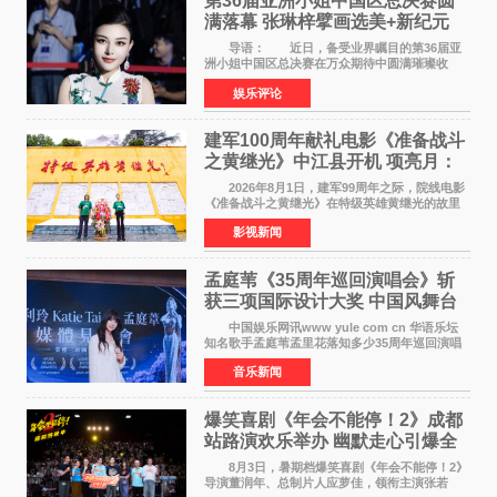
第36届亚洲小姐中国区总决赛圆
满落幕 张琳梓擘画选美+新纪元
导语： 近日，备受业界瞩目的第36届亚
洲小姐中国区总决赛在万众期待中圆满璀璨收
官。整场盛典汇聚万千芳华，不仅完成了新一届
娱乐评论
美丽代言人的加冕选拔，更在行业发展层面带来
颠覆性突破。活动
建军100周年献礼电影《准备战斗
之黄继光》中江县开机 项亮月：
以光影为笔，书写英雄赞歌
2026年8月1日，建军99周年之际，院线电影
《准备战斗之黄继光》在特级英雄黄继光的故里
——四川省德阳市中江县黄继光出生地正式开
影视新闻
机。本片出品人、总制片人项亮月主持开机仪
式，&zwnj;特级英雄
孟庭苇《35周年巡回演唱会》斩
获三项国际设计大奖 中国风舞台
美学获全球认可
中国娱乐网讯www yule com cn 华语乐坛
知名歌手孟庭苇孟里花落知多少35周年巡回演唱
会再传喜讯。该演唱会先后荣获美国MUSE
音乐新闻
Creative Awards白金奖（Platinum Winner）、
英国London Design
爆笑喜剧《年会不能停！2》成都
站路演欢乐举办 幽默走心引爆全
场共鸣
8月3日，暑期档爆笑喜剧《年会不能停！2》
导演董润年、总制片人应萝佳，领衔主演张若