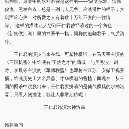
男神仙。原著中的水神洛霖是这样的——“温文尔雅、清新
俊逸、黑发白衣，总是一副与人无争、冷淡避世的样子，实
则面冷心热，对所爱之人有着数十万年不变的一往情
深。”这样的描述让人想到王仁君曾经演过的一个角色——
《新笑傲江湖》里的神医平一指，同样的翩翩君子，气质清
冷。
王仁君的演技向来在线、可塑性极强，在马天宇主演的
《三国机密》中饰演有“王佐之才”的荀彧；与吴秀波、刘
涛、李晨等主演的《军师联盟》也即将在江苏、安徽卫视开
播，饰演历史上大名鼎鼎、才华横溢的曹植；而现在，从三
国的厮杀中跳脱出来，王仁君要扮演的是仙气飘飘的水神洛
霖，只看人物描述，就让人非常期待呢！
王仁君饰演水神洛霖
推荐新闻