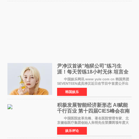
尹净汉首谈“地狱公司”练习生
涯！每天苦练18小时无休 坦言全
靠成员撑过来
中国娱乐网讯 www yule com cn 韩国男团
SEVENTEEN成员净汉近日在节目中首度公开出
道前的残酷练习生经历，并提及经纪公司Pledis
韩国娱乐
娱乐，引发广泛关注。 在8月2日播出的日本
TBS综艺节目《周
积极发展智能经济新形态 Al赋能
千行百业 第十四届CIES峰会在南
京盛大召开
中国医院改革先锋、著名医院管理专家、北
京健临医疗集团创始人朱明先生荣膺两项年度大
奖 2026年7月31日，盛夏金陵，长江之畔，
娱乐评论
以重落地·真务实·强链接为主题的2026&lsquo;人
工智能+&rsquo