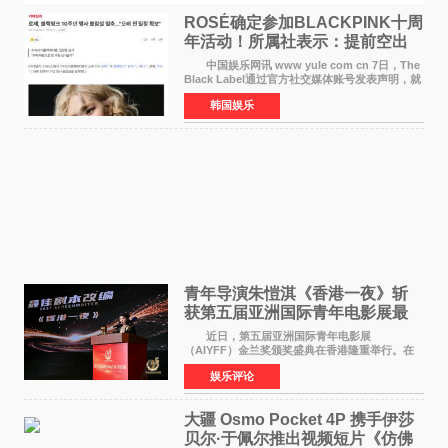
ROSÉ确定参加BLACKPINK十周
年活动！所属社表示：提前空出
了时间
中国娱乐网讯 www yule com cn 7日，The
Black Label通过官方社交媒体账号发表声明，就
近期网络上关于ROS&Eacute;个人行程及是否参
韩国娱乐
加BLACKPINK出道纪念活动的种种猜测作出正
式回应。 Th
青年导演朱愷淇《香港一夜》斩
获第五届亚洲国际青年电影展最
佳剧本改编奖
近日，第五届亚洲国际青年电影展
（AIYFF）金兰奖颁奖盛典在香港隆重举行。在
这场汇聚数百位海内外电影人、文化界人士及媒
娱乐评论
体代表的亚洲青年影视盛会上，香港本土电影
《香港一夜》（Dawn in Ho
大疆 Osmo Pocket 4P 携手伊莎
贝尔·于佩尔推出视频短片《仿佛