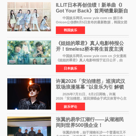
ILLIT日本再创佳绩！新单曲《I
Got Your Back》首周销量刷新自
身纪录
中国娱乐网讯 www yule com cn 据日本
Oricon公信榜8月5日发布的最新数据，韩国女团
ILLIT在日本发行的第二张单曲《I Got Your
韩国娱乐
Back》首周销量达到71,009张，成功跻身最新一
期周单曲排行
《姐姐的翠君》真人电影特报公
开！timelesz桥本将生首度主演
12月4日上映
中国娱乐网讯 www yule com cn 少女漫画
《姐姐的翠君》真人电影特报于近日公开，由
timelesz成员桥本将生担任主演，这也是他首次
日本娱乐
担任电影主演，引发高度关注。 女高中生咲
苗翠（中岛瑠菜
许嵩2026「安泊猜想」巡演武汉
双场浪漫落幕 “以音乐为引 解锁
江城记忆”
2026年7月31日、8月2日两晚，许嵩
2026「安泊猜想」巡回演唱会于武汉体育中心主
体育场盛大开唱。许嵩与数万歌迷在此相聚，从
娱乐评论
浪漫惬意的舞台设计到充满诚意与惊喜的现场互
动，共同开启了一场关于
张翼的易学江湖行——从湖湘民
间到世界500强企业！
张翼的传奇，始于湖南长沙一个普通却又不