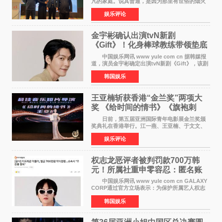
凡的家庭。说其普通，是因为那里有世俗的烟火
气；说其不凡，是因为家中有一位洞悉天地玄机
娱乐评论
的长者——他的爷爷。作为当地的风水师，爷爷
是张翼走进易学
金宇彬确认出演tvN新剧
《Gift》！化身棒球教练带领垫底
球队逆袭
中国娱乐网讯 www yule com cn 据韩媒报
道，演员金宇彬确定出演tvN新剧《Gift》，该剧
预计将于下半年播出，引发观众高度期待。
韩国娱乐
本剧改编自同名网络漫画，讲述一位经历意外事
故后获得特殊
王亚楠斩获香港“金兰奖”两项大
奖 《给时间的情书》《旗袍刺
客》双双获肯定
日前，第五届亚洲国际青年电影展金兰奖颁
奖典礼在香港举行。江一燕、王亚楠、于文文、
李东学等知名演员出席活动。著名演员、导演王
娱乐评论
亚楠凭借音乐故事片《给时间的情书》和院线电
影《旗袍刺客》
权志龙恶评者被判罚款700万韩
元！所属社重申零容忍：匿名账
号也难逃刑责
中国娱乐网讯 www yule com cn GALAXY
CORP通过官方立场表示：为保护所属艺人权志
龙的名誉和权益，将持续对网络上发生的名誉损
韩国娱乐
害、散布虚假事实、侮辱、恶意诽谤等行为采取
法律应对措施。