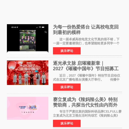
为每一份热爱搭台 让高校电竞回
到最初的模样
这一届卓威高校电竞文化节真的很不错，下
一届一定要邀请我们，也希望能给更多同学一个
来到现场的机会。 2026卓威高校电竞文化节
娱乐评论
已经落下帷幕，在活动结束后，仍有不少高校电
竞社负责人和现
逐光承文脉 启璀璨新章｜
2027《璀璨中国年》节目招募工
作圆满启动
近日，2027《璀璨中国年》特别节目启动仪
式在北京广播电视台演播大厅举行。 传播中
华优秀传统文化，弘扬纯正国风艺术，打造高规
娱乐评论
格、高质感、正能量的文艺盛典，是璀璨中国年
矢志不渝的初心
赛立复成为《辣妈辣么美》特别
赞助商，共探当代女性由内而外
活力美
专注于严肃抗衰的国际科研品牌CELFULL赛
立复成为北京卫视生活时尚综艺《辣妈辣么美》
的特别赞助商,明星辣妈袁咏仪倾情参与，向广大
娱乐评论
都市女性传递健康生活新主张，寄语当代女性在
家庭与自我之间