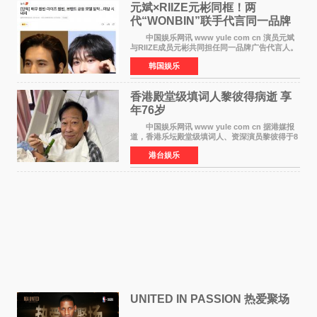
元斌×RIIZE元彬同框！两
代“WONBIN”联手代言同一品牌
颜值天花板合体
中国娱乐网讯 www yule com cn 演员元斌
与RIIZE成员元彬共同担任同一品牌广告代言人。
6日据独家报道，继演员元斌之后，RIIZE元彬最
韩国娱乐
近也被选为某在线中介平台A公司的共同广告代言
人，两人将作
香港殿堂级填词人黎彼得病逝 享
年76岁​
中国娱乐网讯 www yule com cn 据港媒报
道，香港乐坛殿堂级填词人、资深演员黎彼得于8
月5日上午因病离世，终年76岁。好友钟志光透
港台娱乐
露，黎彼得今年3月中风后便卧床休养，身体机能
持续衰退，最
UNITED IN PASSION 热爱聚场