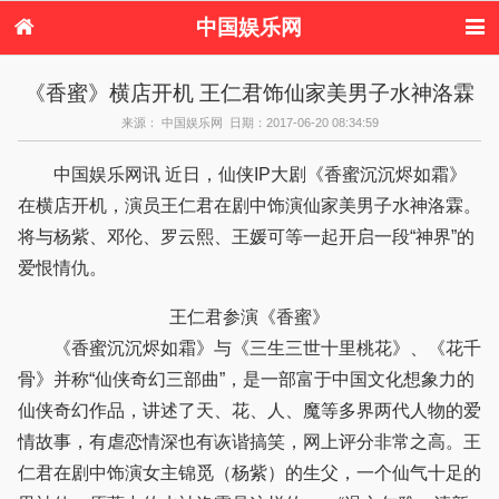
中国娱乐网
首页
新闻
女性
内地娱乐
《香蜜》横店开机 王仁君饰仙家美男子水神洛霖
港台娱乐
日本娱乐
韩国娱乐
欧美娱乐
来源： 中国娱乐网 日期：2017-06-20 08:34:59
体育花边
音乐新闻
影视新闻
内地明星八卦
港台明星八卦
日本韩国明星
欧美明星八卦
娱乐评论
中国娱乐网讯 近日，仙侠IP大剧《香蜜沉沉烬如霜》
八卦
在横店开机，演员王仁君在剧中饰演仙家美男子水神洛霖。
将与杨紫、邓伦、罗云熙、王媛可等一起开启一段“神界”的
爱恨情仇。
王仁君参演《香蜜》
《香蜜沉沉烬如霜》与《三生三世十里桃花》、《花千
骨》并称“仙侠奇幻三部曲”，是一部富于中国文化想象力的
仙侠奇幻作品，讲述了天、花、人、魔等多界两代人物的爱
情故事，有虐恋情深也有诙谐搞笑，网上评分非常之高。王
仁君在剧中饰演女主锦觅（杨紫）的生父，一个仙气十足的