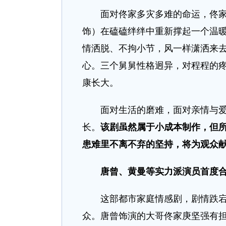
面对佟家多灾多难的命运，佟家庚
饰）在磕磕绊绊中重新撑起一个温
情洒脱、不拘小节，风一样潇洒来
心。三个舅舅性格迥异，对程程的
康长大。
面对生活的磨难，面对亲情与爱情
长。
该剧虽然属于小成本制作，但所
患难里不离不弃的坚持，将为观众献
唐曾、黄曼等实力派演员首度
这部都市家庭情感剧，剧情跌宕起
众。唐曾饰演的大哥佟家庚坚强有