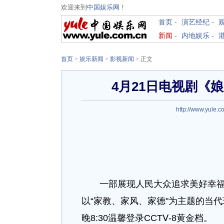
欢迎来到
中国娱乐网
！
首页
-
演艺经纪
-
新闻
-
内地娱乐
-
首页
>
娱乐新闻
>
影视新闻
> 正文
4月21日电视剧《
http://www.yule.c
一部展现人民大众追求美好幸福生
以“家教、家风、家德"为主题的当代
晚8:30温馨登录CCTⅤ-8黄金档。