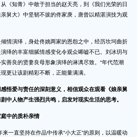
。从《知青》中敢于担当的赵天亮，到《我们光荣的日
娘亲舅大》中坚韧不拔的佟家庚，唐曾以精湛演技为观
。
情演绎，身处佟姚两家的恩怨之中，经历坎坷曲折
曼演绎的丰富细腻情感变化令观众唏嘘不已。刘冰玥与
实善良的贤妻良母形象演绎的淋漓尽致。“年代范潮
美表现更让该剧精彩不断，正能量满满。
同感悟爱与责任的深刻意义，相信观众在观看《娘亲舅
与剧中人物产生强烈共鸣，启发对现实生活的思考。
家庭中的质朴亲情
来一直坚持在作品中传承“小大正”的原则，以温暖动