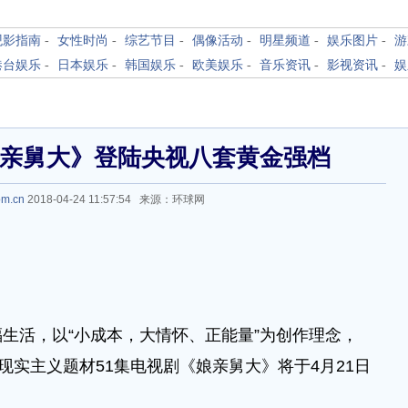
观影指南
-
女性时尚
-
综艺节目
-
偶像活动
-
明星频道
-
娱乐图片
-
游
港台娱乐
-
日本娱乐
-
韩国娱乐
-
欧美娱乐
-
音乐资讯
-
影视资讯
-
娱
娘亲舅大》登陆央视八套黄金强档
om.cn
2018-04-24 11:57:54 来源：环球网
活，以“小成本，大情怀、正能量”为创作理念，
现实主义题材51集电视剧《娘亲舅大》将于4月21日