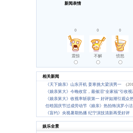
新闻表情
0
0
0
震惊
不解
愤怒
相关新闻
《天下娘亲》山东开机 姜寒挑大梁演男一
(20
《娘亲舅大》今晚收官，最催泪“全家福”引收视
《娘亲舅大》收视率斩获第一 好评如潮引观众
任晗国庆节过成劳动节《娘亲》热拍饰演罗小洁
《盲约》央视暑期热播 纪宁演技清新再受好评