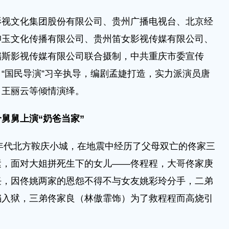
文化集团股份有限公司、贵州广播电视台、北京经
仰玉文化传播有限公司、贵州笛女影视传媒有限公司、
瑞斯影视传媒有限公司联合摄制，中共重庆市委宣传
，
“国民导演”习辛执导，编剧孟婕打造，实力派演员唐
、王丽云等倾情演绎。
舅舅上演“奶爸当家”
年代北方鞍庆小城，在地震中经历了父母双亡的佟家三
运，面对大姐拼死生下的女儿——佟程程，大哥佟家庚
任，因佟姚两家的恩怨不得不与女友姚彩玲分手，二弟
铛入狱，三弟佟家良（林傲霏饰）为了救程程而高烧引