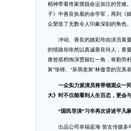
精神带着佟家摆脱命运加注的苦难
子》中善良执着的余学军，再到《
众塑造了无数令人印象深刻的角色
冲动、善良的姚彩玲由演员黄曼倾
的情路却依然以真诚善良待人，黄
唐曾搭档饰演贾丽红一角，将勤劳朴
舅”张铎、“呆萌老舅”林傲霏的完
一众实力派演员将带领观众一
大》时不仅能看到人生百态，更会
“国民导演”习辛再次讲述平凡
出品公司幸福蓝海·笛女传媒多年