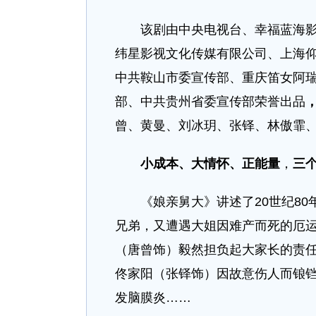
该剧由中央电视台、幸福蓝海影视
纬星影视文化传媒有限公司、上海
中共鞍山市委宣传部、重庆笛女阿
部、中共贵州省委宣传部荣誉出品
曾、黄曼、刘冰玥、张铎、林傲霏
小成本、大情怀、正能量
，
三个
《娘亲舅大》讲述了20世纪80
兄弟，又遭遇大姐因难产而死的厄
（唐曾饰）毅然担负起大家长的责
佟家阳（张铎饰）因故意伤人而锒
发脑膜炎……