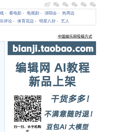
戏
-
看电影
-
电视剧
-
演唱会
-
热周边
乐评论
-
体育花边
-
明星八卦
-
艺人