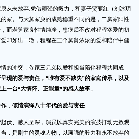
从未放弃,凭借顽强的毅力，和妻子贾丽红（刘冰玥
暖的家。与大舅家庚的成熟稳重不同的是，二舅家阳性
去，而老舅家良性情纯净，患病后不改对程程疼爱的初
疼爱却如出一辙，程程在三个舅舅浓浓的爱和陪伴中健
的冲突，佟家三兄弟以爱和担当陪伴程程共同成
呈现的爱与责任，“唯有爱不缺失”的家庭传承，以及
上一台“大情怀、正能量”的感人故事。
合作
，
倾情演绎八十年代的爱与责任
伏、感人至深，演员以真实完美的演技打动无数观
担当，是剧中的灵魂人物，以顽强的毅力和永不放弃的