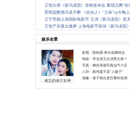
王智出席《新乌龙院》首映发布会 重现沈腾“你过来
菅纫姿醉酒乌龙不断 《合伙人》“土味”cp今晚
王宁亮相上海国际电影节 主演《新乌龙院》惹
王智产后复出微胖 上海电影节宣传《新乌龙院