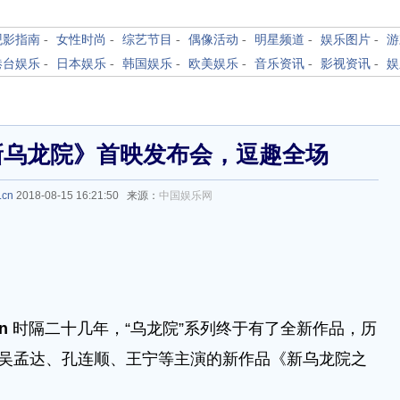
观影指南
-
女性时尚
-
综艺节目
-
偶像活动
-
明星频道
-
娱乐图片
-
游
港台娱乐
-
日本娱乐
-
韩国娱乐
-
欧美娱乐
-
音乐资讯
-
影视资讯
-
娱
新乌龙院》首映发布会，逗趣全场
.cn
2018-08-15 16:21:50 来源：
中国娱乐网
cn
时隔二十几年，“乌龙院”系列终于有了全新作品，历
，吴孟达、孔连顺、王宁等主演的新作品《新乌龙院之