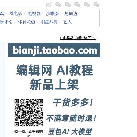
戏
-
看电影
-
电视剧
-
演唱会
-
热周边
乐评论
-
体育花边
-
明星八卦
-
艺人