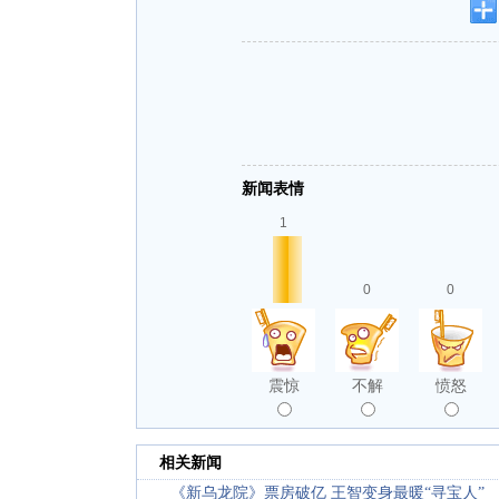
新闻表情
1
0
0
震惊
不解
愤怒
相关新闻
《新乌龙院》票房破亿 王智变身最暖“寻宝人”