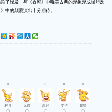
杨染了绿发，与《香蜜》中唯美古典的形象形成强烈反
象》中的颠覆演出十分期待。
0
0
0
0
0
杯具
无聊
高兴
支持
超赞