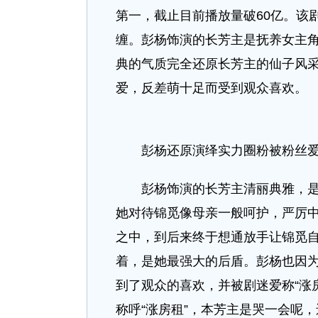
第一，截止目前播放量破60亿。该
缠。彭杨饰演的长芳主是抚养女主
典的气质完全还原长芳主的仙子风采
爱，反差萌十足而受到观众喜欢。
彭杨还原演绎实力圈粉被粉丝爱称
彭杨饰演的长芳主清丽典雅，是花
她对待锦觅像母亲一般呵护，严厉
之中，到后来终于想通放手让锦觅
着，是她最强大的后盾。彭杨也因
到了观众的喜欢，并被剧迷爱称“涨
称呼“涨房租”，本芳主是哭一会呢