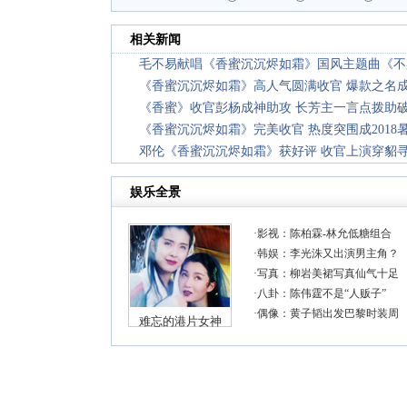
相关新闻
毛不易献唱《香蜜沉沉烬如霜》国风主题曲《不
《香蜜沉沉烬如霜》高人气圆满收官 爆款之名
《香蜜》收官彭杨成神助攻 长芳主一言点拨助
《香蜜沉沉烬如霜》完美收官 热度突围成2018
邓伦《香蜜沉沉烬如霜》获好评 收官上演穿貂寻