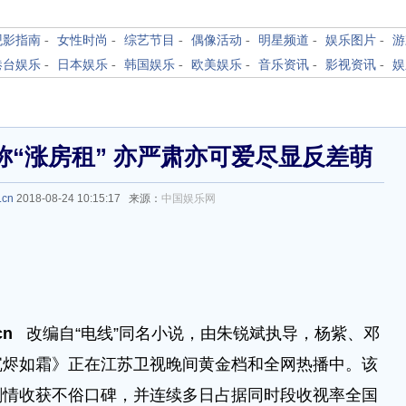
观影指南
-
女性时尚
-
综艺节目
-
偶像活动
-
明星频道
-
娱乐图片
-
游
港台娱乐
-
日本娱乐
-
韩国娱乐
-
欧美娱乐
-
音乐资讯
-
影视资讯
-
娱
“涨房租” 亦严肃亦可爱尽显反差萌
.cn
2018-08-24 10:15:17 来源：
中国娱乐网
.cn
改编自“电线”同名小说，由朱锐斌执导，杨紫、邓
沉烬如霜》正在江苏卫视晚间黄金档和全网热播中。该
剧情收获不俗口碑，并连续多日占据同时段收视率全国