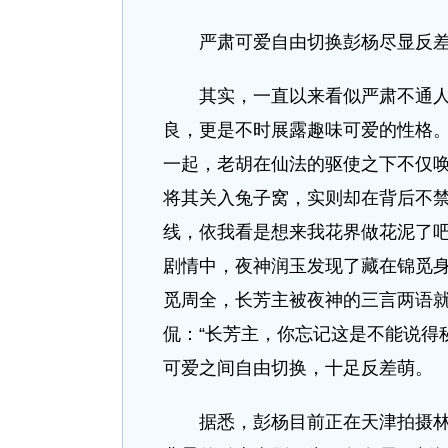
严肃可爱自由切换彭杨尽显反
其实，一直以来看似严肃不通人情
良，更是不时展露趣味可爱的性格
一起，老胡在仙法的驱使之下不仅唤
将其关入兔子窝，实则却在背后不禁
线，依我看是想来我花界做花泥了吧
剧情中，夜神润玉发现了藏在锦觅
觅周全，长芳主被夜神的三言两语
侃：“长芳主，你忘记这是不能说得
可爱之间自由切换，十足反差萌。
据悉，彭杨目前正在天津拍摄林育