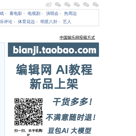
戏
-
看电影
-
电视剧
-
演唱会
-
热周边
乐评论
-
体育花边
-
明星八卦
-
艺人