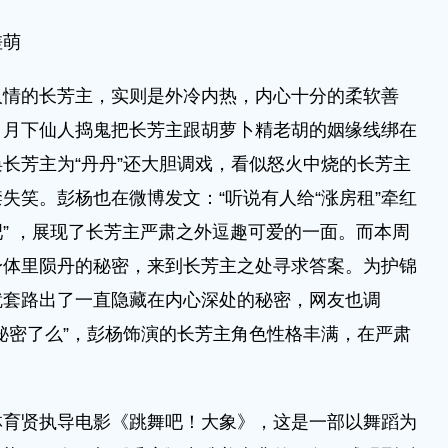
差萌
的长芳主，实则是外冷内热，内心十分的柔软善
。月下仙人捣鬼把长芳主跟胡萝卜精老胡的姻缘线绑在
长芳主为“丹丹”还大胆调戏，看似怒火中烧的长芳主
失笑。彭杨也在微博发文：“听说有人给“涨房租”牵红
” ，展现了长芳主严肃之外逗趣可爱的一面。而本周
身体里陨丹的秘密，来到长芳主之处寻求答案。为护锦
就套路出了一直隐藏在内心深处的秘密，网友也调
秘密了么”，彭杨饰演的长芳主角色性格丰满，在严肃
贤执导电影《跳舞吧！大象》，这是一部以舞蹈为