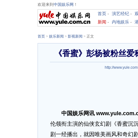
欢迎来到
中国娱乐网
！
首页
-
演艺经纪
-
新闻
-
内地娱乐
-
首页
>
娱乐新闻
>
影视新闻
> 正文
《香蜜》彭杨被粉丝爱称
http://www.yule.com
中国娱乐网讯 www.yule.com
伦领衔主演的仙侠玄幻剧《香蜜沉
剧一经播出，就因唯美画风和奇幻