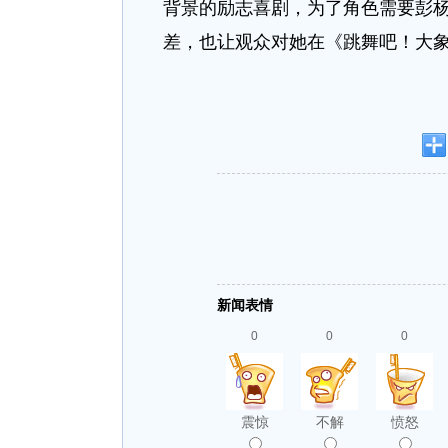
背景的励志喜剧，为了角色需要彭
差，也让观众对她在《跳舞吧！大
新闻表情
0
0
0
震惊
不解
愤怒