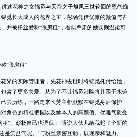
剧讲述花神之女锦觅与天帝之子旭凤三世轮回的恩怨痴
角锦觅长大成人的花界之主，彭杨凭借优雅的颜值与古
，并被粉丝爱称“涨房租“，看似严肃的她实则温柔可
“涨房租”
界的实际管理者，先花神去世时将锦觅托付给她，
中包含了更多关爱。从为了不让锦觅涉险将其困于水镜
自己去历练，一路走来长芳主都默默在锦觅身后保护
为对角色的精准把握以及她本人的高颜值、优雅气质受
房租”。彭杨自己也调侃：“听说大伙儿给我起了个新的
，还是笑岔气呢。”与粉丝亲密互动，展现亲和魅力。