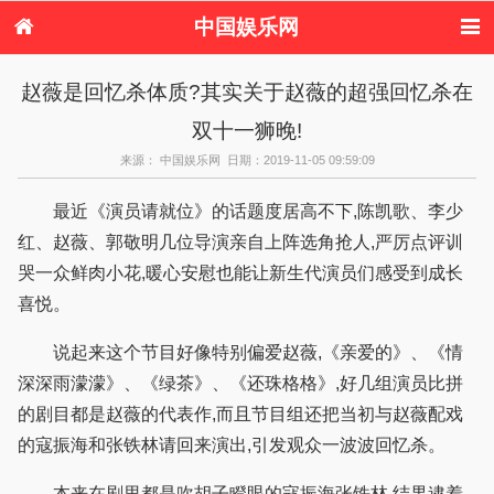
中国娱乐网
首页
新闻
女性
内地娱乐
赵薇是回忆杀体质?其实关于赵薇的超强回忆杀在
港台娱乐
日本娱乐
韩国娱乐
欧美娱乐
双十一狮晚!
体育花边
音乐新闻
影视新闻
内地明星八卦
港台明星八卦
日本韩国明星
欧美明星八卦
娱乐评论
来源： 中国娱乐网 日期：2019-11-05 09:59:09
八卦
最近《演员请就位》的话题度居高不下,陈凯歌、李少
红、赵薇、郭敬明几位导演亲自上阵选角抢人,严厉点评训
哭一众鲜肉小花,暖心安慰也能让新生代演员们感受到成长
喜悦。
说起来这个节目好像特别偏爱赵薇,《亲爱的》、《情
深深雨濛濛》、《绿茶》、《还珠格格》,好几组演员比拼
的剧目都是赵薇的代表作,而且节目组还把当初与赵薇配戏
的寇振海和张铁林请回来演出,引发观众一波波回忆杀。
本来在剧里都是吹胡子瞪眼的寇振海张铁林,结果逮着