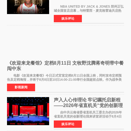
NBA UNITED BY JACK & JONES 郑州正弘
城全国首店启幕，与特雷西・麦克格雷迪共启热
爱 2026 年7 月21 日，
娱乐评论
NBAUNITEDBYJACK&JONES 全国首店，于郑
州正弘城正式启幕。NBA 传奇球星
《欢迎来龙餐馆》定档8月11日 文牧野沈腾蒋奇明带中餐
闯中东
电影《欢迎来龙餐馆》今日正式官宣定档8月11日全国上映，同时发布定档预
告及定档海报，并将于8月8日至10日14:00-21:00举行全国超前点映。作为战争美
食大片，影片讲述的是中国厨师徐福（沈腾
影视新闻
声入人心传理论 牢记嘱托启新程
——2026年省直机关“党的创新理
论我来讲”宣讲活动圆满落幕
由中共云南省委省直机关工委主办的2026年
省直机关党的创新理论我来讲宣讲活动于8月4日
至5日在昆明举办。活动以 "牢记嘱托 感恩奋进
娱乐评论
开创云南发展新局面 "为主题，坚持以新时代中国
特色社会主义