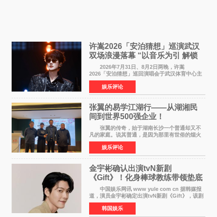
许嵩2026「安泊猜想」巡演武汉
双场浪漫落幕 “以音乐为引 解锁
江城记忆”
2026年7月31日、8月2日两晚，许嵩
2026「安泊猜想」巡回演唱会于武汉体育中心主
体育场盛大开唱。许嵩与数万歌迷在此相聚，从
娱乐评论
浪漫惬意的舞台设计到充满诚意与惊喜的现场互
动，共同开启了一场关于
张翼的易学江湖行——从湖湘民
间到世界500强企业！
张翼的传奇，始于湖南长沙一个普通却又不
凡的家庭。说其普通，是因为那里有世俗的烟火
气；说其不凡，是因为家中有一位洞悉天地玄机
娱乐评论
的长者——他的爷爷。作为当地的风水师，爷爷
是张翼走进易学
金宇彬确认出演tvN新剧
《Gift》！化身棒球教练带领垫底
球队逆袭
中国娱乐网讯 www yule com cn 据韩媒报
道，演员金宇彬确定出演tvN新剧《Gift》，该剧
预计将于下半年播出，引发观众高度期待。
韩国娱乐
本剧改编自同名网络漫画，讲述一位经历意外事
故后获得特殊