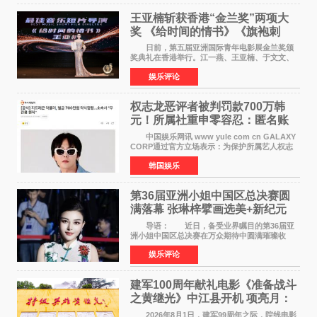
王亚楠斩获香港“金兰奖”两项大
奖 《给时间的情书》《旗袍刺
客》双双获肯定
日前，第五届亚洲国际青年电影展金兰奖颁
奖典礼在香港举行。江一燕、王亚楠、于文文、
李东学等知名演员出席活动。著名演员、导演王
娱乐评论
亚楠凭借音乐故事片《给时间的情书》和院线电
影《旗袍刺客》
权志龙恶评者被判罚款700万韩
元！所属社重申零容忍：匿名账
号也难逃刑责
中国娱乐网讯 www yule com cn GALAXY
CORP通过官方立场表示：为保护所属艺人权志
龙的名誉和权益，将持续对网络上发生的名誉损
韩国娱乐
害、散布虚假事实、侮辱、恶意诽谤等行为采取
法律应对措施。
第36届亚洲小姐中国区总决赛圆
满落幕 张琳梓擘画选美+新纪元
导语： 近日，备受业界瞩目的第36届亚
洲小姐中国区总决赛在万众期待中圆满璀璨收
官。整场盛典汇聚万千芳华，不仅完成了新一届
娱乐评论
美丽代言人的加冕选拔，更在行业发展层面带来
颠覆性突破。活动
建军100周年献礼电影《准备战斗
之黄继光》中江县开机 项亮月：
以光影为笔，书写英雄赞歌
2026年8月1日，建军99周年之际，院线电影