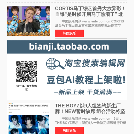
疆首款双主摄口
CORTIS马丁综艺首秀大放异彩！
自曝“是时候开启马丁热潮了” 北
美巡演火热进行中
中国娱乐网讯 www yule com cn CORTIS
成员马丁在出道后首次出演主流电视台综艺节
目，展现了多才多艺的魅力。 马丁出演了5日
韩国娱乐
播出的MBC《Radio Star》Fashion与Passion
之间，I&lsquo;m
THE BOYZ以9人组签约新生厂
牌！NEW暂时缺席 组合活动将坚
定不移继续
中国娱乐网讯 www yule com cn 6日，
THE BOYZ表示：我们9人一致决定继续进行THE
BOYZ组合活动，并且已经完成了组合团体活动
韩国娱乐
签约。目前正在新生厂牌下进行活动准备。尚未