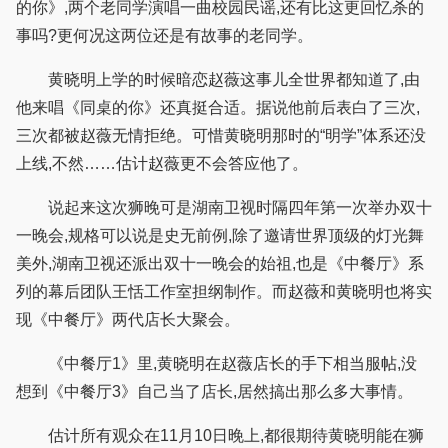
的你》,两个老同学演唱一曲校园民谣,还有比这更回忆杀的
事吗?更何况这两位还是有故事的老同学。
黄晓明上学的时候暗恋赵薇这事儿全世界都知道了,由
他来唱《同桌的你》还真挺合适。据说他前后表白了三次,
三次都被赵薇无情拒绝。可惜黄晓明那时的“明学”体系还没
上线,不然……估计赵薇更不会答应他了。
说起来这次狮晚可是湖南卫视时隔四年第一次举办双十
一晚会,规格可以说是史无前例,除了邀请世界顶级的灯光舞
美外,湖南卫视还派出双十一晚会的始祖,也是《中餐厅》系
列的幕后团队王恬工作室担纲制作。而赵薇和黄晓明也将实
现《中餐厅》两代店长大聚会。
《中餐厅1》里,黄晓明在赵薇店长的手下相当服帖,没
想到《中餐厅3》自己当了店长,居然搞出那么多大事情。
估计所有观众在11月10日晚上,都很期待黄晓明能在狮