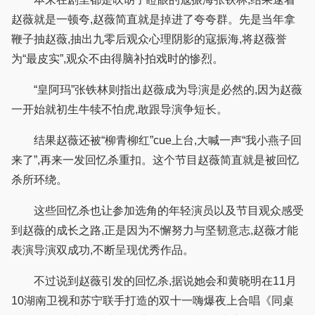
赵薇就是一顿夸,赵薇简直就是掉进了夸夸群。先是当年拿
鞭子抽赵薇,抽出九零后观众心理阴影的寇振海,将赵薇誉
为“最皮实”,观众不由得脑补拍戏时的惨烈。
“皇阿玛”张铁林则指出赵薇成为导演是必然的,因为赵薇
一开始就初生牛犊不怕虎,敢跟导演争短长。
结果赵薇还被“柳青柳红”cue上台,大喊一声“我小燕子回
来了”,再来一发回忆杀重扣。这个节目赵薇简直就是被回忆
杀所环绕。
这些回忆杀也让参加选角的年轻演员以及节目观众感受
到赵薇的成长之路,正是因为不懈努力与坚韧意志,赵薇才能
表演导演双成功,不断呈现优秀作品。
不过说到赵薇引发的回忆杀,据说她会和黄晓明在11月
10湖南卫视和苏宁联手打造的双十一嗨爆夜上合唱《同桌