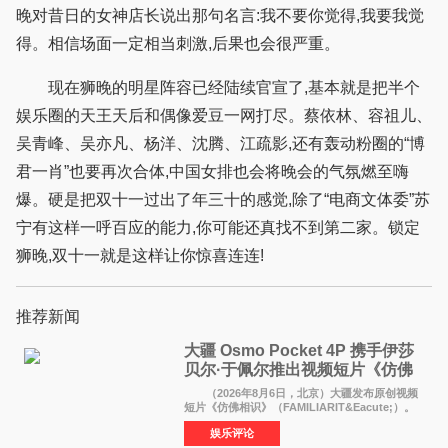
晚对昔日的女神店长说出那句名言:我不要你觉得,我要我觉
得。相信场面一定相当刺激,后果也会很严重。
现在狮晚的明星阵容已经陆续官宣了,基本就是把半个
娱乐圈的天王天后和偶像爱豆一网打尽。蔡依林、容祖儿、
吴青峰、吴亦凡、杨洋、沈腾、江疏影,还有轰动粉圈的“博
君一肖”也要再次合体,中国女排也会将晚会的气氛燃至嗨
爆。硬是把双十一过出了年三十的感觉,除了“电商文体委”苏
宁有这样一呼百应的能力,你可能还真找不到第二家。锁定
狮晚,双十一就是这样让你惊喜连连!
推荐新闻
大疆 Osmo Pocket 4P 携手伊莎
贝尔·于佩尔推出视频短片《仿佛
相识》
（2026年8月6日，北京）大疆发布原创视频
短片《仿佛相识》（FAMILIARIT&Eacute;）。
视频短片由戛纳国际电影节最佳女演员伊莎贝尔·
娱乐评论
于佩尔（Isabelle Huppert）主演，全程使用大