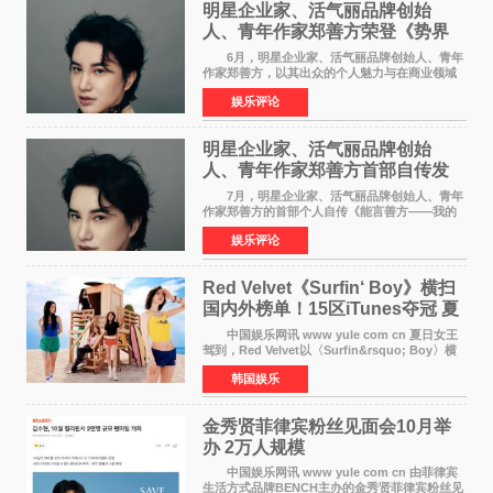
明星企业家、活气丽品牌创始
人、青年作家郑善方荣登《势界
POWERCIRCLES》6月刊
6月，明星企业家、活气丽品牌创始人、青年
作家郑善方，以其出众的个人魅力与在商业领域
的卓越建树，成功登上《势界
娱乐评论
POWERCIRCLES》，展现了他在时尚与商业领
域的双重影响力。 明星企业家、青
明星企业家、活气丽品牌创始
人、青年作家郑善方首部自传发
布， 书写跨界创业者的成长答卷
7月，明星企业家、活气丽品牌创始人、青年
作家郑善方的首部个人自传《能言善方——我的
跨界人生》正式发行。这本书以他的人生轨迹为
娱乐评论
脉络，首次完整公开了从逐梦少年到横跨美业、
公益等多领域的
Red Velvet《Surfin‘ Boy》横扫
国内外榜单！15区iTunes夺冠 夏
日女王强势回归
中国娱乐网讯 www yule com cn 夏日女王
驾到，Red Velvet以〈Surfin&rsquo; Boy〉横
扫国内外榜单，获得音乐粉丝的热烈反响。
韩国娱乐
Red Velvet于3日发行了夏日迷你专辑《Velvet
Summer》，
金秀贤菲律宾粉丝见面会10月举
办 2万人规模
中国娱乐网讯 www yule com cn 由菲律宾
生活方式品牌BENCH主办的金秀贤菲律宾粉丝见