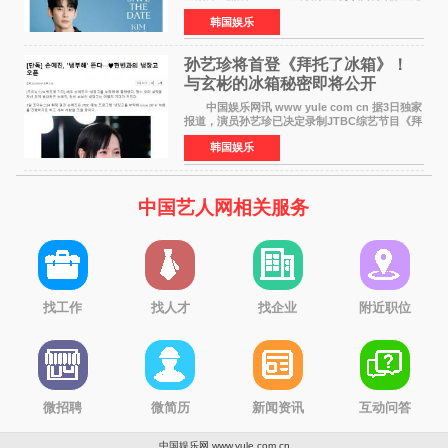
面会，将于10月2日在马尼拉SM Mall of
韩国娱乐
Asia（MOA）竞技场举行，预计规模达2万人。
这也是金秀贤自去年陷
孙艺珍将首登《拜托了冰箱》！
与玄彬的冰箱秘密即将公开
中国娱乐网讯 www yule com cn 据3日独家
报道，演员孙艺珍已决定录制JTBC综艺节目《拜
托了冰箱》，目前正在协调具体细节。这是孙艺
韩国娱乐
珍首次公开个人冰箱，也是她婚后首次以玄彬的
妻子身份参与
中国艺人网相关服务
找工作
找人才
找企业
附近职位
微招聘
微简历
新闻资讯
互动问答
中国娱乐网 www.yule.com.cn