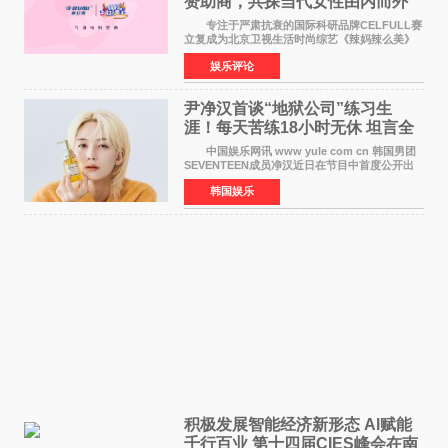
赞助商，共探当代女性由内而外
活力美
专注于严肃抗衰的国际科研品牌CELFULL赛
立复成为北京卫视生活时尚综艺《辣妈辣么美》
的特别赞助商,明星辣妈袁咏仪倾情参与，向广大
娱乐评论
都市女性传递健康生活新主张，寄语当代女性在
家庭与自我之间
尹净汉首谈“地狱公司”练习生
涯！每天苦练18小时无休 坦言全
靠成员撑过来
中国娱乐网讯 www yule com cn 韩国男团
SEVENTEEN成员净汉近日在节目中首度公开出
道前的残酷练习生经历，并提及经纪公司Pledis
韩国娱乐
娱乐，引发广泛关注。 在8月2日播出的日本
TBS综艺节目《周
积极发展智能经济新形态 Al赋能
千行百业 第十四届CIES峰会在南