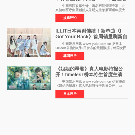
京盛大召开
中国医院改革先锋、著名医院管理专家、北
京健临医疗集团创始人朱明先生荣膺两项年度大
奖 2026年7月31日，盛夏金陵，长江之畔，
娱乐评论
以重落地·真务实·强链接为主题的2026&lsquo;人
工智能+&rsquo
ILLIT日本再创佳绩！新单曲《I
Got Your Back》首周销量刷新自
身纪录
中国娱乐网讯 www yule com cn 据日本
Oricon公信榜8月5日发布的最新数据，韩国女团
ILLIT在日本发行的第二张单曲《I Got Your
韩国娱乐
Back》首周销量达到71,009张，成功跻身最新一
期周单曲排行
《姐姐的翠君》真人电影特报公
开！timelesz桥本将生首度主演
12月4日上映
中国娱乐网讯 www yule com cn 少女漫画
《姐姐的翠君》真人电影特报于近日公开，由
timelesz成员桥本将生担任主演，这也是他首次
日本娱乐
担任电影主演，引发高度关注。 女高中生咲
苗翠（中岛瑠菜