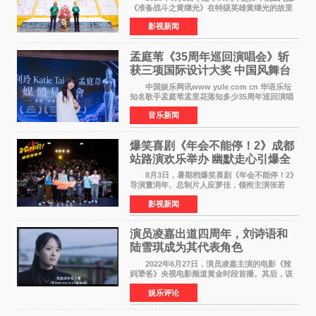
《准备战斗之黄继光》在特级英雄黄继光的故里
——四川省德阳市中江县黄继光出生地正式开
影视新闻
机。本片出品人、总制片人项亮月主持开机仪
式，&zwnj;特级英雄
孟庭苇《35周年巡回演唱会》斩
获三项国际设计大奖 中国风舞台
美学获全球认可
中国娱乐网讯www yule com cn 华语乐坛
知名歌手孟庭苇孟里花落知多少35周年巡回演唱
会再传喜讯。该演唱会先后荣获美国MUSE
音乐新闻
Creative Awards白金奖（Platinum Winner）、
英国London Design
爆笑喜剧《年会不能停！2》成都
站路演欢乐举办 幽默走心引爆全
场共鸣
8月3日，暑期档爆笑喜剧《年会不能停！2》
导演董润年、总制片人应萝佳，领衔主演张若
昀、白客，惊喜出演庄达菲，特别主演孙艺洲，
影视新闻
特别出演田雨，友情出演欧阳奋强出席成都路
演，与观众近距离互
演员凌嘉出道四周年，刘诗语和
陆雪琪成为其代表角色
2022年6月27日，演员凌嘉主演的电影《辣
妈犟爸》央视电影频道黄金时段首播。其后，该
电影在央视电影频道多次复播（2022年8月10
娱乐评论
日，2022年9月30日，2023年7月17日，2025年7
月14日）。除了多次复