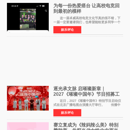
为每一份热爱搭台 让高校电竞回
到最初的模样
这一届卓威高校电竞文化节真的很不错，下
一届一定要邀请我们，也希望能给更多同学一个
来到现场的机会。 2026卓威高校电竞文化节
娱乐评论
已经落下帷幕，在活动结束后，仍有不少高校电
竞社负责人和现
逐光承文脉 启璀璨新章｜
2027《璀璨中国年》节目招募工
作圆满启动
近日，2027《璀璨中国年》特别节目启动仪
式在北京广播电视台演播大厅举行。 传播中
华优秀传统文化，弘扬纯正国风艺术，打造高规
娱乐评论
格、高质感、正能量的文艺盛典，是璀璨中国年
矢志不渝的初心
赛立复成为《辣妈辣么美》特别