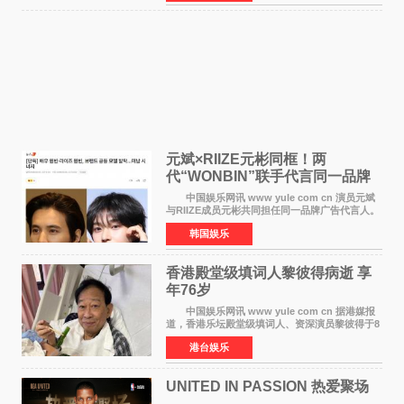
离开THE BOYZ原所
元斌×RIIZE元彬同框！两
代“WONBIN”联手代言同一品牌
颜值天花板合体
中国娱乐网讯 www yule com cn 演员元斌
与RIIZE成员元彬共同担任同一品牌广告代言人。
6日据独家报道，继演员元斌之后，RIIZE元彬最
韩国娱乐
近也被选为某在线中介平台A公司的共同广告代言
人，两人将作
香港殿堂级填词人黎彼得病逝 享
年76岁​
中国娱乐网讯 www yule com cn 据港媒报
道，香港乐坛殿堂级填词人、资深演员黎彼得于8
月5日上午因病离世，终年76岁。好友钟志光透
港台娱乐
露，黎彼得今年3月中风后便卧床休养，身体机能
持续衰退，最
UNITED IN PASSION 热爱聚场