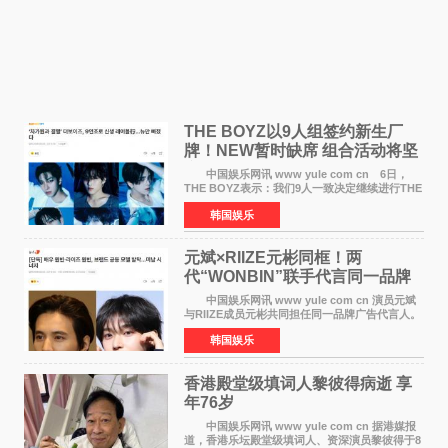
THE BOYZ以9人组签约新生厂
牌！NEW暂时缺席 组合活动将坚
定不移继续
中国娱乐网讯 www yule com cn 6日，
THE BOYZ表示：我们9人一致决定继续进行THE
BOYZ组合活动，并且已经完成了组合团体活动
韩国娱乐
签约。目前正在新生厂牌下进行活动准备。尚未
离开THE BOYZ原所
元斌×RIIZE元彬同框！两
代“WONBIN”联手代言同一品牌
颜值天花板合体
中国娱乐网讯 www yule com cn 演员元斌
与RIIZE成员元彬共同担任同一品牌广告代言人。
6日据独家报道，继演员元斌之后，RIIZE元彬最
韩国娱乐
近也被选为某在线中介平台A公司的共同广告代言
人，两人将作
香港殿堂级填词人黎彼得病逝 享
年76岁​
中国娱乐网讯 www yule com cn 据港媒报
道，香港乐坛殿堂级填词人、资深演员黎彼得于8