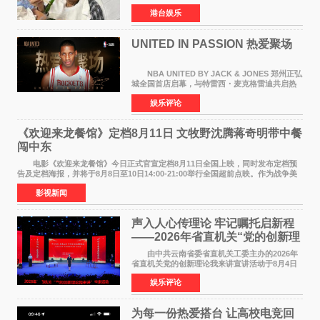
月5日上午因病离世，终年76岁。好友钟志光透
港台娱乐
露，黎彼得今年3月中风后便卧床休养，身体机能
持续衰退，最
UNITED IN PASSION 热爱聚场
NBA UNITED BY JACK & JONES 郑州正弘
城全国首店启幕，与特雷西・麦克格雷迪共启热
爱 2026 年7 月21 日，
娱乐评论
NBAUNITEDBYJACK&JONES 全国首店，于郑
州正弘城正式启幕。NBA 传奇球星
《欢迎来龙餐馆》定档8月11日 文牧野沈腾蒋奇明带中餐
闯中东
电影《欢迎来龙餐馆》今日正式官宣定档8月11日全国上映，同时发布定档预
告及定档海报，并将于8月8日至10日14:00-21:00举行全国超前点映。作为战争美
食大片，影片讲述的是中国厨师徐福（沈腾
影视新闻
声入人心传理论 牢记嘱托启新程
——2026年省直机关“党的创新理
论我来讲”宣讲活动圆满落幕
由中共云南省委省直机关工委主办的2026年
省直机关党的创新理论我来讲宣讲活动于8月4日
至5日在昆明举办。活动以 "牢记嘱托 感恩奋进
娱乐评论
开创云南发展新局面 "为主题，坚持以新时代中国
特色社会主义
为每一份热爱搭台 让高校电竞回