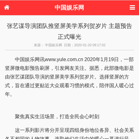
中国娱乐网
首页
新闻
女性
内地娱乐
张艺谋导演团队推竖屏美学系列贺岁片 主题预告
港台娱乐
日本娱乐
韩国娱乐
欧美娱乐
正式曝光
体育花边
音乐新闻
影视新闻
内地明星八卦
港台明星八卦
日本韩国明星
欧美明星八卦
娱乐评论
来源： 中国娱乐网 日期：2020-01-20 09:17:02
八卦
中国娱乐网讯www.yule.com.cn 2020年1月19日，一部
竖屏微电影预告刷屏，引发网友关注。据悉，此部微电影是
由张艺谋团队导演的竖屏美学系列贺岁片。选择竖屏的方
式，旨在通过更贴近大众观看习惯的模式，陪伴国人暖心过
年。
聚焦真实生活场景，打造全民会心时刻
这一系列影片将分开呈现四组身份地位各异、社会关系
各不相同的人物故事，选取他们生活中的暖心一幕进行呈