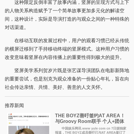
这种限定反倒丰富了故事内涵，竖屏的呈现方式与上下
的人物关系构造赋予了一个简单故事更加多元化的解读空
间，这种设计，实际是导演打造的与观众之间的一种特殊的
对话渠道。
在移动互联的发展过程中，用户的观看习惯已经从传统
的横屏迁移到了手持移动终端的竖屏模式。这种用户习惯的
改变意味着竖屏在内容传播上的重要性得到极大的提升。
竖屏美学系列贺岁片既是张艺谋导演团队在电影新阵地
的重要尝试，也是别克为观众准备的一份贴心年礼，旨在向
社会传达亲情、共情、美好、善意的人文关怀。
推荐新闻
THE BOYZ善旴签约AT AREA！
与Groovy Room联手 个人+团体
活动并行
中国娱乐网讯 www yule com cn 7日据独家
报道，THE BOYZ成员善旴已与AT AREA签订了