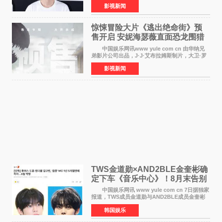
影视新闻
制片人曹紫建、制片人李莹莹，配音导演张喆，
对白指导程寅，领
惊悚冒险大片《逃出绝命街》预
售开启 安妮海瑟薇直面恐龙围猎
中国娱乐网讯www yule com cn 由华纳兄
弟影片公司出品，J·J·艾布拉姆斯制片，大卫·罗
伯特·米切尔执导，好莱坞巨星安妮·海瑟薇和伊万
影视新闻
·麦克格雷格领衔主演的2026暑期惊悚冒险大片
《逃出绝
TWS金道勋×AND2BLE金奎彬确
定下车《音乐中心》！8月末告别
MC席位
中国娱乐网讯 www yule com cn 7日据独家
报道，TWS成员金道勋与AND2BLE成员金奎彬
将于8月离开《音乐中心》MC的位置。 金道
韩国娱乐
勋与金奎彬于去年3月与H2H A-NA一起被选为
《音乐中心》MC，约1