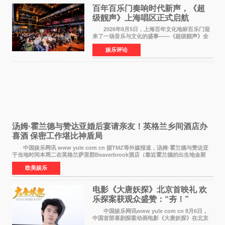
百年百乐门奏响时代新声，《超
级靓声》上海唱区正式启航
2026年8月5日，上海百年文化地标百乐门迎
来了一场音乐与文化的盛事——《超级靓声》全
国励志音乐公益节目上海唱区新闻发布会暨启动
娱乐评论
仪式在此隆重举行。各界领导、嘉宾与媒体朋友
齐聚一堂，共同
汤姆·霍兰德与赞达亚婚后宴请亲友！英格兰乡间酒店办
喜酒 保密工作堪比神盾局
中国娱乐网讯 www yule com cn 据TMZ等外媒报道，汤姆·霍兰德与赞达亚
于当地时间本周二在英格兰萨里郡Beaverbrook酒店（靠近霍兰德的出生地金斯
顿）举办婚宴，邀请家人与朋友们喝喜酒，庆祝
欧美娱乐
电影《大唐妖探》北京首映礼 欢
乐探案获观众盛赞：“夯！”
中国娱乐网讯www yule com cn 8月6日，
中国首部喜剧探案动画电影《大唐妖探》在北京
举办电影首映礼。导演程腾、联合导演黄珉、总