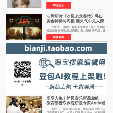
专属合约。AT AREA是由知名制作人组合
韩国娱乐
Groovy Room创立的hip-hop厂牌，旗下拥有多
位实力派音乐人，在韩
沈腾新片《欢迎来龙餐馆》释出
美食特辑与海报 烟火气中见人情
温暖
8月7日，电影《欢迎来龙餐馆》释出美食特
辑及菜备好 请就胃版海报。影片预售已开启，并
将于8月8日至10日14:00-21:00举行全国超前点
影视新闻
映。电影《欢迎来龙餐馆》作为战争美食喜剧大
片，讲述了中国
乐享人生｜简橙音乐新课启航，
教育部音乐课程研发专家Andy老
师重磅入驻领航银龄琴声
导语 截至2024年底，我国60岁及以上人
口已突破3 1亿，占总人口比重达22%，银发群体