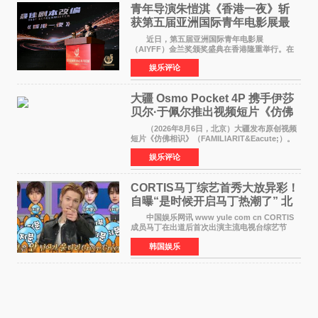
青年导演朱愷淇《香港一夜》斩
获第五届亚洲国际青年电影展最
佳剧本改编奖
近日，第五届亚洲国际青年电影展
（AIYFF）金兰奖颁奖盛典在香港隆重举行。在
这场汇聚数百位海内外电影人、文化界人士及媒
娱乐评论
体代表的亚洲青年影视盛会上，香港本土电影
《香港一夜》（Dawn in Ho
大疆 Osmo Pocket 4P 携手伊莎
贝尔·于佩尔推出视频短片《仿佛
相识》
（2026年8月6日，北京）大疆发布原创视频
短片《仿佛相识》（FAMILIARIT&Eacute;）。
视频短片由戛纳国际电影节最佳女演员伊莎贝尔·
娱乐评论
于佩尔（Isabelle Huppert）主演，全程使用大
疆首款双主摄口
CORTIS马丁综艺首秀大放异彩！
自曝“是时候开启马丁热潮了” 北
美巡演火热进行中
中国娱乐网讯 www yule com cn CORTIS
成员马丁在出道后首次出演主流电视台综艺节
目，展现了多才多艺的魅力。 马丁出演了5日
韩国娱乐
播出的MBC《Radio Star》Fashion与Passion
之间，I&lsquo;m