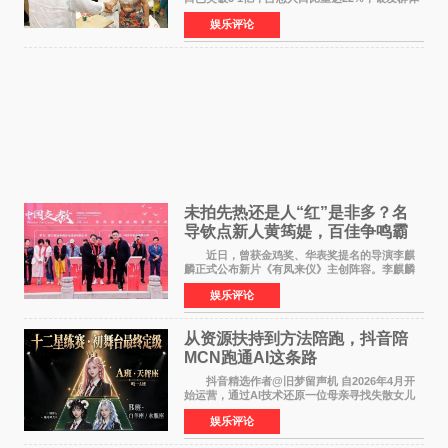
的精神文化需求日益凸显。2024年1月，国务院办
娱乐评论
公厅印发《关于发展银发经济增进老年人福祉的
意见》——这是
未拍先热还是人“红”是非多？名
导钦点新人黄筠媞，百佳争鸣霸
气回应
近日，曾获金鸡奖、华表奖提名的导演李麒
麟正式公布新片《有凤来仪》主创阵容。李麒麟
早年凭电影《华容道》获得金鸡奖、华表奖提
娱乐评论
名，此后长期参与国内外电影制作，其担任制片
人参与的作品亦曾
从资源扶持到方法陪跑，抖音陪
MCN跑通AI这条路
抖音精选作者@旧梦留声机 自2026年4月开
始运营，通过AI技术还原一位母亲寻找失散女儿
的故事，凭借强情感表达获得大量用户关注，发
娱乐评论
布仅21小时便获得超1亿曝光、超1000万互动。
此后，账号持续沿