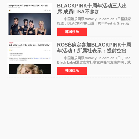
BLACKPINK十周年活动三人出
席 成员LISA不参加
中国娱乐网讯 www yule com cn 7日据独家
报道，BLACKPINK出道十周年Meet & Greet活
动将由智秀、ROS&Eacute;、JENNIE出席，
韩国娱乐
LISA将缺席。 此前BLACKPINK所属社YG并
未为组合出道十周年做
ROSÉ确定参加BLACKPINK十周
年活动！所属社表示：提前空出
了时间
中国娱乐网讯 www yule com cn 7日，The
Black Label通过官方社交媒体账号发表声明，就
近期网络上关于ROS&Eacute;个人行程及是否参
韩国娱乐
加BLACKPINK出道纪念活动的种种猜测作出正
式回应。 Th