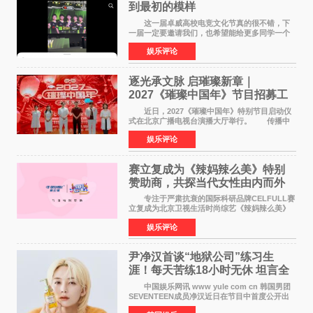
到最初的模样
这一届卓威高校电竞文化节真的很不错，下
一届一定要邀请我们，也希望能给更多同学一个
来到现场的机会。 2026卓威高校电竞文化节
娱乐评论
已经落下帷幕，在活动结束后，仍有不少高校电
竞社负责人和现
逐光承文脉 启璀璨新章｜
2027《璀璨中国年》节目招募工
作圆满启动
近日，2027《璀璨中国年》特别节目启动仪
式在北京广播电视台演播大厅举行。 传播中
华优秀传统文化，弘扬纯正国风艺术，打造高规
娱乐评论
格、高质感、正能量的文艺盛典，是璀璨中国年
矢志不渝的初心
赛立复成为《辣妈辣么美》特别
赞助商，共探当代女性由内而外
活力美
专注于严肃抗衰的国际科研品牌CELFULL赛
立复成为北京卫视生活时尚综艺《辣妈辣么美》
的特别赞助商,明星辣妈袁咏仪倾情参与，向广大
娱乐评论
都市女性传递健康生活新主张，寄语当代女性在
家庭与自我之间
尹净汉首谈“地狱公司”练习生
涯！每天苦练18小时无休 坦言全
靠成员撑过来
中国娱乐网讯 www yule com cn 韩国男团
SEVENTEEN成员净汉近日在节目中首度公开出
道前的残酷练习生经历，并提及经纪公司Pledis