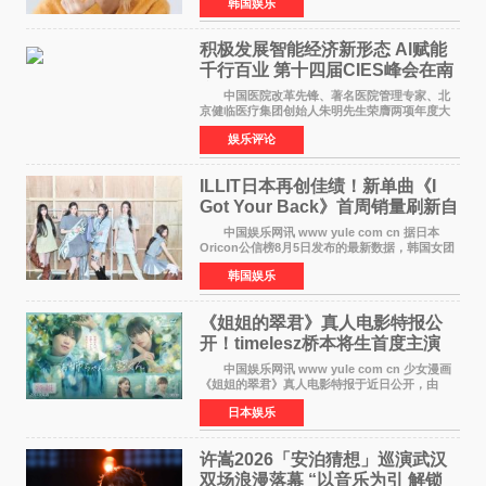
韩国娱乐
娱乐，引发广泛关注。 在8月2日播出的日本
TBS综艺节目《周
积极发展智能经济新形态 Al赋能
千行百业 第十四届CIES峰会在南
京盛大召开
中国医院改革先锋、著名医院管理专家、北
京健临医疗集团创始人朱明先生荣膺两项年度大
奖 2026年7月31日，盛夏金陵，长江之畔，
娱乐评论
以重落地·真务实·强链接为主题的2026&lsquo;人
工智能+&rsquo
ILLIT日本再创佳绩！新单曲《I
Got Your Back》首周销量刷新自
身纪录
中国娱乐网讯 www yule com cn 据日本
Oricon公信榜8月5日发布的最新数据，韩国女团
ILLIT在日本发行的第二张单曲《I Got Your
韩国娱乐
Back》首周销量达到71,009张，成功跻身最新一
期周单曲排行
《姐姐的翠君》真人电影特报公
开！timelesz桥本将生首度主演
12月4日上映
中国娱乐网讯 www yule com cn 少女漫画
《姐姐的翠君》真人电影特报于近日公开，由
timelesz成员桥本将生担任主演，这也是他首次
日本娱乐
担任电影主演，引发高度关注。 女高中生咲
苗翠（中岛瑠菜
许嵩2026「安泊猜想」巡演武汉
双场浪漫落幕 “以音乐为引 解锁