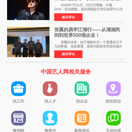
江城记忆”
2026年7月31日、8月2日两晚，许嵩
2026「安泊猜想」巡回演唱会于武汉体育中心主
体育场盛大开唱。许嵩与数万歌迷在此相聚，从
娱乐评论
浪漫惬意的舞台设计到充满诚意与惊喜的现场互
动，共同开启了一场关于
张翼的易学江湖行——从湖湘民
间到世界500强企业！
张翼的传奇，始于湖南长沙一个普通却又不
凡的家庭。说其普通，是因为那里有世俗的烟火
气；说其不凡，是因为家中有一位洞悉天地玄机
娱乐评论
的长者——他的爷爷。作为当地的风水师，爷爷
是张翼走进易学
中国艺人网相关服务
找工作
找人才
找企业
附近职位
微招聘
微简历
新闻资讯
互动问答