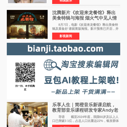
韩国娱乐
Groovy Room创立的hip-hop厂牌，旗下拥有多
位实力派音乐人，在韩
沈腾新片《欢迎来龙餐馆》释出
美食特辑与海报 烟火气中见人情
温暖
8月7日，电影《欢迎来龙餐馆》释出美食特
辑及菜备好 请就胃版海报。影片预售已开启，并
将于8月8日至10日14:00-21:00举行全国超前点
影视新闻
映。电影《欢迎来龙餐馆》作为战争美食喜剧大
片，讲述了中国
乐享人生｜简橙音乐新课启航，
教育部音乐课程研发专家Andy老
师重磅入驻领航银龄琴声
导语 截至2024年底，我国60岁及以上人
口已突破3 1亿，占总人口比重达22%，银发群体
的精神文化需求日益凸显。2024年1月，国务院办