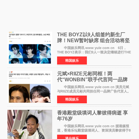
THE BOYZ以9人组签约新生厂
牌！NEW暂时缺席 组合活动将坚
定不移继续
中国娱乐网讯 www yule com cn 6日，
THE BOYZ表示：我们9人一致决定继续进行THE
BOYZ组合活动，并且已经完成了组合团体活动
韩国娱乐
签约。目前正在新生厂牌下进行活动准备。尚未
离开THE BOYZ原所
元斌×RIIZE元彬同框！两
代“WONBIN”联手代言同一品牌
颜值天花板合体
中国娱乐网讯 www yule com cn 演员元斌
与RIIZE成员元彬共同担任同一品牌广告代言人。
6日据独家报道，继演员元斌之后，RIIZE元彬最
韩国娱乐
近也被选为某在线中介平台A公司的共同广告代言
人，两人将作
香港殿堂级填词人黎彼得病逝 享
年76岁​
中国娱乐网讯 www yule com cn 据港媒报
道，香港乐坛殿堂级填词人、资深演员黎彼得于8
月5日上午因病离世，终年76岁。好友钟志光透
港台娱乐
露，黎彼得今年3月中风后便卧床休养，身体机能