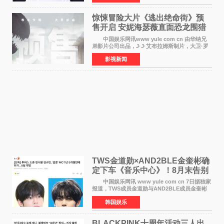
对白指导程寅，领
惊悚冒险大片《逃出绝命街》预
售开启 安妮海瑟薇直面恐龙围猎
中国娱乐网讯www yule com cn 由华纳兄
弟影片公司出品，J·J·艾布拉姆斯制片，大卫·罗
伯特·米切尔执导，好莱坞巨星安妮·海瑟薇和伊万
影视新闻
·麦克格雷格领衔主演的2026暑期惊悚冒险大片
《逃出绝
TWS金道勋×AND2BLE金奎彬确
定下车《音乐中心》！8月末告别
MC席位
中国娱乐网讯 www yule com cn 7日据独家
报道，TWS成员金道勋与AND2BLE成员金奎彬
将于8月离开《音乐中心》MC的位置。 金道
韩国娱乐
勋与金奎彬于去年3月与H2H A-NA一起被选为
《音乐中心》MC，约1
BLACKPINK十周年活动三人出