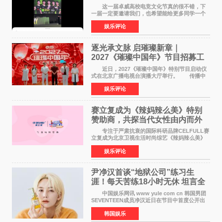
这一届卓威高校电竞文化节真的很不错，下
一届一定要邀请我们，也希望能给更多同学一个
来到现场的机会。 2026卓威高校电竞文化节
娱乐评论
已经落下帷幕，在活动结束后，仍有不少高校电
竞社负责人和现
逐光承文脉 启璀璨新章｜
2027《璀璨中国年》节目招募工
作圆满启动
近日，2027《璀璨中国年》特别节目启动仪
式在北京广播电视台演播大厅举行。 传播中
华优秀传统文化，弘扬纯正国风艺术，打造高规
娱乐评论
格、高质感、正能量的文艺盛典，是璀璨中国年
矢志不渝的初心
赛立复成为《辣妈辣么美》特别
赞助商，共探当代女性由内而外
活力美
专注于严肃抗衰的国际科研品牌CELFULL赛
立复成为北京卫视生活时尚综艺《辣妈辣么美》
的特别赞助商,明星辣妈袁咏仪倾情参与，向广大
娱乐评论
都市女性传递健康生活新主张，寄语当代女性在
家庭与自我之间
尹净汉首谈“地狱公司”练习生
涯！每天苦练18小时无休 坦言全
靠成员撑过来
中国娱乐网讯 www yule com cn 韩国男团
SEVENTEEN成员净汉近日在节目中首度公开出
道前的残酷练习生经历，并提及经纪公司Pledis
韩国娱乐
娱乐，引发广泛关注。 在8月2日播出的日本
TBS综艺节目《周