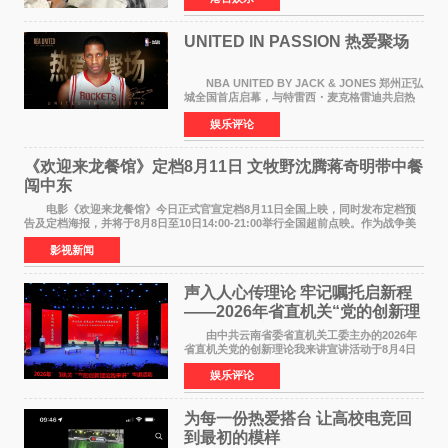
持续衰退，最
UNITED IN PASSION 热爱聚场
NBA UNITED BY JACK & JONES 郑州正弘
城全国首店启幕，与特雷西・麦克格雷迪共启热
爱 2026 年7 月21 日，
娱乐评论
NBAUNITEDBYJACK&JONES 全国首店，于郑
州正弘城正式启幕。NBA 传奇球星
《欢迎来龙餐馆》定档8月11日 文牧野沈腾蒋奇明带中餐
闯中东
电影《欢迎来龙餐馆》今日正式官宣定档8月11日全国上映，同时发布定档预
告及定档海报，并将于8月8日至10日14:00-21:00举行全国超前点映。作为战争美
食大片，影片讲述的是中国厨师徐福（沈腾
影视新闻
声入人心传理论 牢记嘱托启新程
——2026年省直机关“党的创新理
论我来讲”宣讲活动圆满落幕
由中共云南省委省直机关工委主办的2026年
省直机关党的创新理论我来讲宣讲活动于8月4日
至5日在昆明举办。活动以 "牢记嘱托 感恩奋进
娱乐评论
开创云南发展新局面 "为主题，坚持以新时代中国
特色社会主义
为每一份热爱搭台 让高校电竞回
到最初的模样