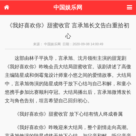
中国娱乐网
首页
新闻
女性
内地娱乐
《我好喜欢你》甜蜜收官 言承旭长文告白重拾初
港台娱乐
日本娱乐
韩国娱乐
欧美娱乐
心
体育花边
音乐新闻
影视新闻
内地明星八卦
港台明星八卦
日本韩国明星
欧美明星八卦
娱乐评论
来源： 中国娱乐网 日期：2020-09-08 14:00:49
八卦
这部由林子平执导，言承旭、沈月领衔主演的甜宠剧
《我好喜欢你》昨晚会员大结局甜蜜收官。该剧讲述了高傲
主编陆星成和倒霉鬼设计师童小悠之间的爱情故事。大结局
中，言承旭饰演的陆星成终于放下心结与自己和解，和童小
悠携手参加比赛顺利夺冠。大结局播出后，言承旭微博发长
文与角色告别，坦言希望自己回归初心。
《我好喜欢你》甜蜜收官 放下心结有情人终成眷属
《我好喜欢你》昨晚迎来大结局，整个剧情走向高潮。
言承旭饰演的陆星成终于放下心结，与父亲和解。听父亲亲