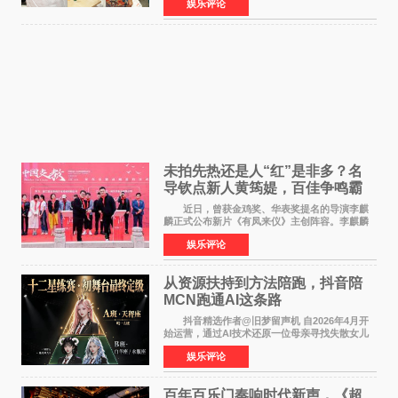
娱乐评论
公厅印发《关于发展银发经济增进老年人福祉的
意见》——这是
未拍先热还是人“红”是非多？名
导钦点新人黄筠媞，百佳争鸣霸
气回应
近日，曾获金鸡奖、华表奖提名的导演李麒
麟正式公布新片《有凤来仪》主创阵容。李麒麟
早年凭电影《华容道》获得金鸡奖、华表奖提
娱乐评论
名，此后长期参与国内外电影制作，其担任制片
人参与的作品亦曾
从资源扶持到方法陪跑，抖音陪
MCN跑通AI这条路
抖音精选作者@旧梦留声机 自2026年4月开
始运营，通过AI技术还原一位母亲寻找失散女儿
的故事，凭借强情感表达获得大量用户关注，发
娱乐评论
布仅21小时便获得超1亿曝光、超1000万互动。
此后，账号持续沿
百年百乐门奏响时代新声，《超