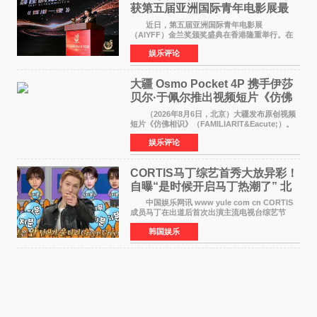
获第五届亚洲国际青年电影展最
佳剧本改编奖
近日，第五届亚洲国际青年电影展
（AIYFF）金兰奖颁奖盛典在香港隆重举行。在
这场汇聚数百位海内外电影人、文化界人士及媒
娱乐评论
体代表的亚洲青年影视盛会上，香港本土电影
《香港一夜》（Dawn in Ho
大疆 Osmo Pocket 4P 携手伊莎
贝尔·于佩尔推出视频短片《仿佛
相识》
（2026年8月6日，北京）大疆发布原创视频
短片《仿佛相识》（FAMILIARIT&Eacute;）。
视频短片由戛纳国际电影节最佳女演员伊莎贝尔·
娱乐评论
于佩尔（Isabelle Huppert）主演，全程使用大
疆首款双主摄口
CORTIS马丁综艺首秀大放异彩！
自曝“是时候开启马丁热潮了” 北
美巡演火热进行中
中国娱乐网讯 www yule com cn CORTIS
成员马丁在出道后首次出演主流电视台综艺节
目，展现了多才多艺的魅力。 马丁出演了5日
韩国娱乐
播出的MBC《Radio Star》Fashion与Passion
之间，I&lsquo;m