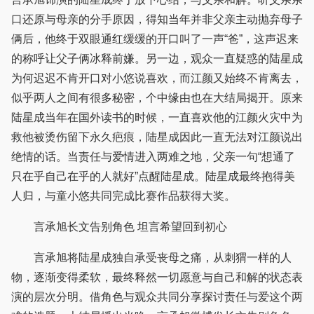
口还原与母亲的分手原因，得知当年并非父亲主动抛弃母子
俩后，他终于双眼通红缓缓的开口叫了一声“爸”，这声迟来
的称呼让父子俩冰释前嫌。另一边，观众一直疑惑的陆星成
为何迟迟不肯开口对小悠说喜欢，而江颜又始终不肯离去，
似乎两人之间有很多秘密，个中缘由也在大结局揭开。原来
陆星成当年在国外读书的时候，一直喜欢他的江颜火灾中为
救他被烫伤留下永久疤痕，陆星成因此一直无法对江颜说出
绝情的话。当责任与爱情进入两难之地，父亲一句“想通了
只在乎自己在乎的人就好”点醒陆星成。陆星成最终抱得美
人归，与童小悠共同完成比赛作品获得大奖。
言承旭长文告别角色 坦言希望回到初心
言承旭将陆星成独自承受丧母之痛，从刺猬一样的人
物，逐渐变得柔软，最终释然一切愿意与自己和解的状态表
演的层次分明。借角色与观众共同分享探讨责任与爱这个两