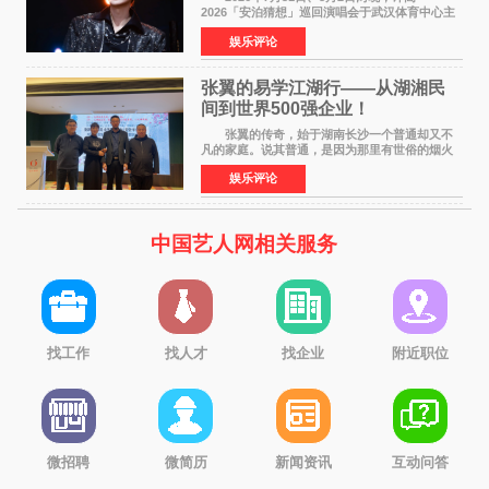
2026「安泊猜想」巡回演唱会于武汉体育中心主
体育场盛大开唱。许嵩与数万歌迷在此相聚，从
娱乐评论
浪漫惬意的舞台设计到充满诚意与惊喜的现场互
动，共同开启了一场关于
张翼的易学江湖行——从湖湘民
间到世界500强企业！
张翼的传奇，始于湖南长沙一个普通却又不
凡的家庭。说其普通，是因为那里有世俗的烟火
气；说其不凡，是因为家中有一位洞悉天地玄机
娱乐评论
的长者——他的爷爷。作为当地的风水师，爷爷
是张翼走进易学
中国艺人网相关服务
找工作
找人才
找企业
附近职位
微招聘
微简历
新闻资讯
互动问答