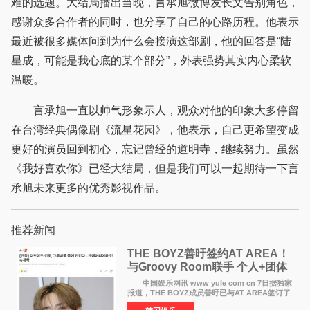
难的选题。大结局播出当晚，言承旭微博发长文告别角色，
感谢众多合作者的同时，也分享了自己的心路历程。他表示
最近被很多媒体问到为什么会接演这部剧，他的回答是“陆
星成，可能是我心底的某个部分”，外表强势其实内心柔软
温暖。
言承旭一直以帅气形象示人，观众对他的印象大多停留
在台湾经典偶像剧《流星花园》，他表示，自己更希望变成
更好的演员回到初心，忘记曾经的道明寺，继续努力。虽然
《我好喜欢你》已经大结局，但是我们可以一起期待一下言
承旭未来更多的优秀影视作品。
推荐新闻
THE BOYZ善旴签约AT AREA！
与Groovy Room联手 个人+团体
活动并行
中国娱乐网讯 www yule com cn 7日据独家
报道，THE BOYZ成员善旴已与AT AREA签订了
专属合约。AT AREA是由知名制作人组合