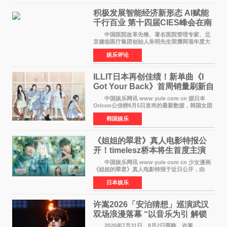
积极发展智能经济新形态 Al赋能
千行百业 第十四届CIES峰会在南
京盛大召开
中国医院改革先锋、著名医院管理专家、北
京健临医疗集团创始人朱明先生荣膺两项年度大
奖 2026年7月31日，盛夏金陵，长江之畔，
娱乐评论
以重落地·真务实·强链接为主题的2026&lsquo;人
工智能+&rsquo
ILLIT日本再创佳绩！新单曲《I
Got Your Back》首周销量刷新自
身纪录
中国娱乐网讯 www yule com cn 据日本
Oricon公信榜8月5日发布的最新数据，韩国女团
ILLIT在日本发行的第二张单曲《I Got Your
韩国娱乐
Back》首周销量达到71,009张，成功跻身最新一
期周单曲排行
《姐姐的翠君》真人电影特报公
开！timelesz桥本将生首度主演
12月4日上映
中国娱乐网讯 www yule com cn 少女漫画
《姐姐的翠君》真人电影特报于近日公开，由
timelesz成员桥本将生担任主演，这也是他首次
日本娱乐
担任电影主演，引发高度关注。 女高中生咲
苗翠（中岛瑠菜
许嵩2026「安泊猜想」巡演武汉
双场浪漫落幕 “以音乐为引 解锁
江城记忆”
2026年7月31日、8月2日两晚，许嵩