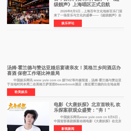
级靓声》上海唱区正式启航
2026年8月5日，上海百年文化地标百乐门迎
来了一场音乐与文化的盛事——《超级靓声》全
国励志音乐公益节目上海唱区新闻发布会暨启动
娱乐评论
仪式在此隆重举行。各界领导、嘉宾与媒体朋友
齐聚一堂，共同
汤姆·霍兰德与赞达亚婚后宴请亲友！英格兰乡间酒店办
喜酒 保密工作堪比神盾局
中国娱乐网讯 www yule com cn 据TMZ等外媒报道，汤姆·霍兰德与赞达亚
于当地时间本周二在英格兰萨里郡Beaverbrook酒店（靠近霍兰德的出生地金斯
顿）举办婚宴，邀请家人与朋友们喝喜酒，庆祝
欧美娱乐
电影《大唐妖探》北京首映礼 欢
乐探案获观众盛赞：“夯！”
中国娱乐网讯www yule com cn 8月6日，
中国首部喜剧探案动画电影《大唐妖探》在北京
举办电影首映礼。导演程腾、联合导演黄珉、总
影视新闻
制片人曹紫建、制片人李莹莹，配音导演张喆，