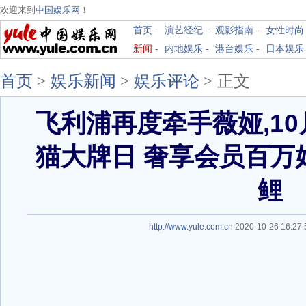
欢迎来到
中国娱乐网
！
首页
-
演艺经纪
-
观影指南
-
女性时尚
新闻
-
内地娱乐
-
港台娱乐
-
日本娱乐
首页
>
娱乐新闻
>
娱乐评论
> 正文
飞利浦再度牵手薇娅,10
猫大牌日 奢享会员百万
鲤
http://www.yule.com.cn
2020-10-26 16:2