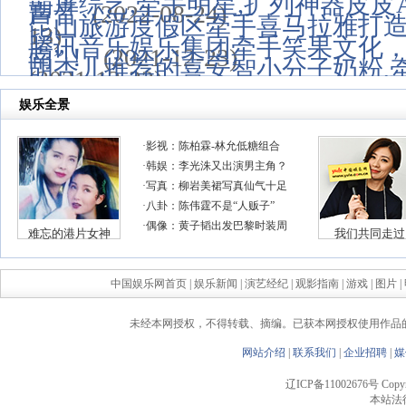
霸屏综艺,牵手明星,扩列神器皮皮
声音
(2022-08-24)
昆山旅游度假区牵手喜马拉雅打造
13)
腾讯音乐娱乐集团牵手笑果文化
南”！
(2021-12-23)
胡杏儿推荐的喜安智小分子奶粉,牵
(2021-12-22)
(2021-12-16)
中国娱乐网首页
|
娱乐新闻
|
演艺经纪
|
观影指南
|
游戏
|
图片
|
未经本网授权，不得转载、摘编。已获本网授权使用作品
网站介绍
|
联系我们
|
企业招聘
|
媒
辽ICP备11002676号 Copyrigh
本站法