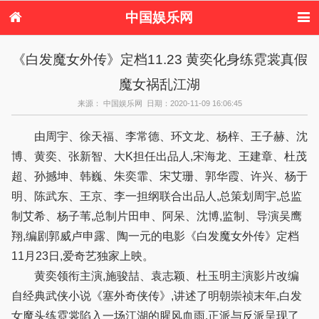
中国娱乐网
首页
新闻
女性
内地娱乐
《白发魔女外传》定档11.23 黄奕化身练霓裳真假
港台娱乐
日本娱乐
韩国娱乐
欧美娱乐
魔女祸乱江湖
体育花边
音乐新闻
影视新闻
内地明星八卦
港台明星八卦
日本韩国明星
欧美明星八卦
娱乐评论
来源： 中国娱乐网 日期：2020-11-09 16:06:45
八卦
由周宇、徐天福、李常德、环文龙、杨梓、王子赫、沈
博、黄奕、张新智、大K担任出品人,宋海龙、王建章、杜茂
超、孙撼坤、韩巍、朱奕霏、宋艾珊、郭华霞、许兴、杨于
明、陈武东、王京、李一担纲联合出品人,总策划周宇,总监
制艾希、杨子苇,总制片田申、阿呆、沈博,监制、导演吴鹰
翔,编剧郭威卢申露、陶一元的电影《白发魔女外传》定档
11月23日,爱奇艺独家上映。
黄奕领衔主演,施骏喆、袁志颖、杜玉明主演影片改编
自经典武侠小说《塞外奇侠传》,讲述了明朝崇祯末年,白发
女魔头练霓裳陷入一场江湖的腥风血雨,正派与反派呈现了