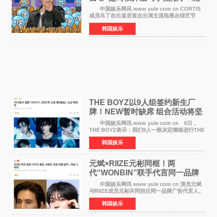
美巡演火热进行中
中国娱乐网讯 www yule com cn CORTIS
成员马丁在出道后首次出演主流电视台综艺节
目，展现了多才多艺的魅力。 马丁出演了5日
韩国娱乐
播出的MBC《Radio Star》Fashion与Passion
之间，I&lsquo;m
THE BOYZ以9人组签约新生厂
牌！NEW暂时缺席 组合活动将坚
定不移继续
中国娱乐网讯 www yule com cn 6日，
THE BOYZ表示：我们9人一致决定继续进行THE
BOYZ组合活动，并且已经完成了组合团体活动
韩国娱乐
签约。目前正在新生厂牌下进行活动准备。尚未
离开THE BOYZ原所
元斌×RIIZE元彬同框！两
代“WONBIN”联手代言同一品牌
颜值天花板合体
中国娱乐网讯 www yule com cn 演员元斌
与RIIZE成员元彬共同担任同一品牌广告代言人。
6日据独家报道，继演员元斌之后，RIIZE元彬最
韩国娱乐
近也被选为某在线中介平台A公司的共同广告代言
人，两人将作