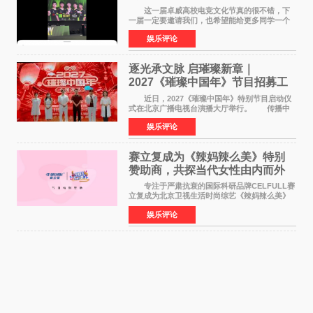
这一届卓威高校电竞文化节真的很不错，下
一届一定要邀请我们，也希望能给更多同学一个
来到现场的机会。 2026卓威高校电竞文化节
娱乐评论
已经落下帷幕，在活动结束后，仍有不少高校电
竞社负责人和现
逐光承文脉 启璀璨新章｜
2027《璀璨中国年》节目招募工
作圆满启动
近日，2027《璀璨中国年》特别节目启动仪
式在北京广播电视台演播大厅举行。 传播中
华优秀传统文化，弘扬纯正国风艺术，打造高规
娱乐评论
格、高质感、正能量的文艺盛典，是璀璨中国年
矢志不渝的初心
赛立复成为《辣妈辣么美》特别
赞助商，共探当代女性由内而外
活力美
专注于严肃抗衰的国际科研品牌CELFULL赛
立复成为北京卫视生活时尚综艺《辣妈辣么美》
的特别赞助商,明星辣妈袁咏仪倾情参与，向广大
娱乐评论
都市女性传递健康生活新主张，寄语当代女性在
家庭与自我之间