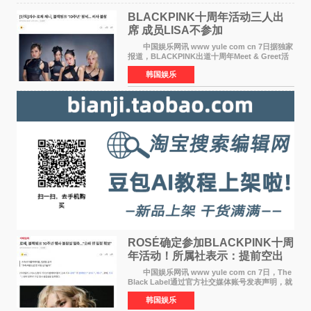
BLACKPINK十周年活动三人出
席 成员LISA不参加
中国娱乐网讯 www yule com cn 7日据独家
报道，BLACKPINK出道十周年Meet & Greet活
动将由智秀、ROS&Eacute;、JENNIE出席，
韩国娱乐
LISA将缺席。 此前BLACKPINK所属社YG并
未为组合出道十周年做
ROSÉ确定参加BLACKPINK十周
年活动！所属社表示：提前空出
了时间
中国娱乐网讯 www yule com cn 7日，The
Black Label通过官方社交媒体账号发表声明，就
近期网络上关于ROS&Eacute;个人行程及是否参
韩国娱乐
加BLACKPINK出道纪念活动的种种猜测作出正
式回应。 Th