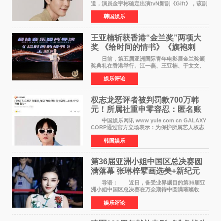
道，演员金宇彬确定出演tvN新剧《Gift》，该剧
预计将于下半年播出，引发观众高度期待。
韩国娱乐
本剧改编自同名网络漫画，讲述一位经历意外事
故后获得特殊
王亚楠斩获香港“金兰奖”两项大
奖 《给时间的情书》《旗袍刺
客》双双获肯定
日前，第五届亚洲国际青年电影展金兰奖颁
奖典礼在香港举行。江一燕、王亚楠、于文文、
李东学等知名演员出席活动。著名演员、导演王
娱乐评论
亚楠凭借音乐故事片《给时间的情书》和院线电
影《旗袍刺客》
权志龙恶评者被判罚款700万韩
元！所属社重申零容忍：匿名账
号也难逃刑责
中国娱乐网讯 www yule com cn GALAXY
CORP通过官方立场表示：为保护所属艺人权志
龙的名誉和权益，将持续对网络上发生的名誉损
韩国娱乐
害、散布虚假事实、侮辱、恶意诽谤等行为采取
法律应对措施。
第36届亚洲小姐中国区总决赛圆
满落幕 张琳梓擘画选美+新纪元
导语： 近日，备受业界瞩目的第36届亚
洲小姐中国区总决赛在万众期待中圆满璀璨收
官。整场盛典汇聚万千芳华，不仅完成了新一届
娱乐评论
美丽代言人的加冕选拔，更在行业发展层面带来
颠覆性突破。活动