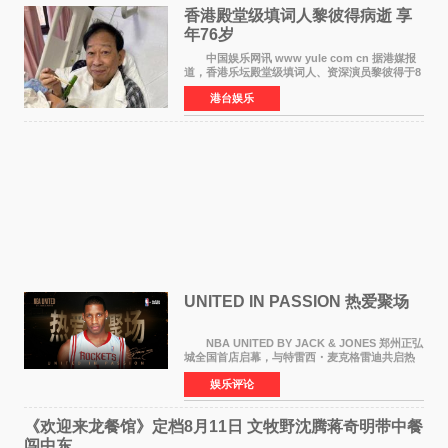
香港殿堂级填词人黎彼得病逝 享
年76岁​
中国娱乐网讯 www yule com cn 据港媒报
道，香港乐坛殿堂级填词人、资深演员黎彼得于8
月5日上午因病离世，终年76岁。好友钟志光透
港台娱乐
露，黎彼得今年3月中风后便卧床休养，身体机能
持续衰退，最
UNITED IN PASSION 热爱聚场
NBA UNITED BY JACK & JONES 郑州正弘
城全国首店启幕，与特雷西・麦克格雷迪共启热
爱 2026 年7 月21 日，
娱乐评论
NBAUNITEDBYJACK&JONES 全国首店，于郑
州正弘城正式启幕。NBA 传奇球星
《欢迎来龙餐馆》定档8月11日 文牧野沈腾蒋奇明带中餐
闯中东