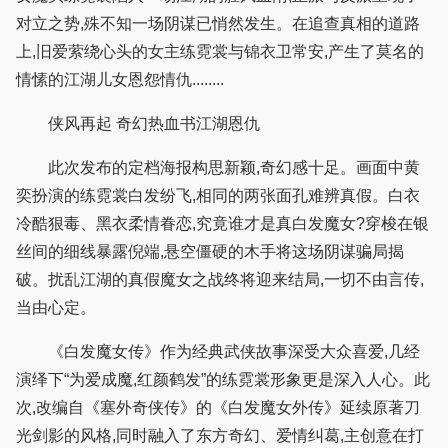
对立之势,殊不知一场阴谋已悄然发生。在追查真相的道路
上,旧爱萦绕心头的女主练霓裳与锦衣卫常安,产生了莫名的
情愫的江湖儿女恩怨情仇........
侠风再起 奇幻热血书江湖恩仇
此次发布的定档海报构思新颖,奇幻感十足。画面中黄
奕扮演的练霓裳白发纷飞,相同的两张面孔难辨真假。白衣
冷酷狠毒、黑衣柔情眷恋,究竟谁才是真白发魔女?穿梭在银
丝间的细线暴露倪端,悬空僵硬的木手将这场阴谋骗局揭
破。扰乱江湖的真假魔女之战终将迎来结局,一切不由言传,
当由心定。
《白发魔女传》作为经典武侠故事深受大众喜爱,几经
演绎下“为爱成魔,红颜鹤发”的练霓裳形象更是深入人心。此
次,改编自《塞外奇侠传》的《白发魔女外传》延续原著刀
光剑影的风格,同时融入了东方奇幻、爱情纠葛,主创意在打