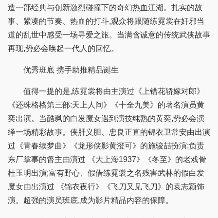
造一部经典与创新激烈碰撞下的奇幻热血江湖。扎实的故
事、紧凑的节奏、热血的打斗,观众将跟随练霓裳在奸邪当
道的乱世中感受一场寻爱之旅。当满含诚意的传统武侠故事
再现,势必会唤起一代人的回忆。
优秀班底 携手助推精品诞生
值得一提的是,练霓裳将由主演过《上错花轿嫁对郎》
《还珠格格第三部:天上人间》《十全九美》的著名演员黄
奕出演。当酷飒的白发魔女遇到演技纯熟的黄奕,势必会演
绎一场精彩故事。侠肝义胆、忠良正直的锦衣卫常安由出演
过《青春续梦曲》《龙形侠影黄澄可》的施骏喆扮演;负责
东厂掌事的督主由演过 《大上海1937》《冬至》的老戏骨
杜玉明出演;富有野心、假借练霓裳之名残害武林的假白发
魔女由出演过 《锦衣夜行》《飞刀又见飞刀》的袁志颖饰
演。超强的演员班底,成为影片精品内容的保障。