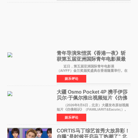
青年导演朱愷淇《香港一夜》斩
获第五届亚洲国际青年电影展最
佳剧本改编奖
近日，第五届亚洲国际青年电影展
（AIYFF）金兰奖颁奖盛典在香港隆重举行。在
这场汇聚数百位海内外电影人、文化界人士及媒
娱乐评论
体代表的亚洲青年影视盛会上，香港本土电影
《香港一夜》（Dawn in Ho
大疆 Osmo Pocket 4P 携手伊莎
贝尔·于佩尔推出视频短片《仿佛
相识》
（2026年8月6日，北京）大疆发布原创视频
短片《仿佛相识》（FAMILIARIT&Eacute;）。
视频短片由戛纳国际电影节最佳女演员伊莎贝尔·
娱乐评论
于佩尔（Isabelle Huppert）主演，全程使用大
疆首款双主摄口
CORTIS马丁综艺首秀大放异彩！
自曝“是时候开启马丁热潮了” 北