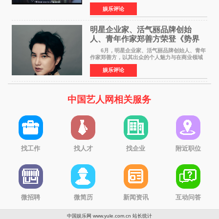
电影在央视电影频道多次复播（2022年8月10
娱乐评论
日，2022年9月30日，2023年7月17日，2025年7
月14日）。除了多次复
明星企业家、活气丽品牌创始
人、青年作家郑善方荣登《势界
POWERCIRCLES》6月刊
6月，明星企业家、活气丽品牌创始人、青年
作家郑善方，以其出众的个人魅力与在商业领域
的卓越建树，成功登上《势界
娱乐评论
POWERCIRCLES》，展现了他在时尚与商业领
域的双重影响力。 明星企业家、青
中国艺人网相关服务
找工作
找人才
找企业
附近职位
微招聘
微简历
新闻资讯
互动问答
中国娱乐网 www.yule.com.cn
站长统计