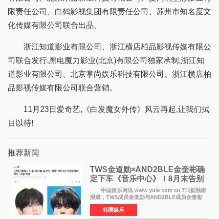
限责任公司、白鹤影视集团有限责任公司、苏州市知名度文
化传媒有限公司联合出品。
浙江知道影业有限公司、浙江横店柏品影视传媒有限公
司联合发行,黑电魔力影业(北京)有限公司独家承制,浙江知
道影业有限公司、北京掌尚娱乐科技有限公司、浙江横店柏
品影视传媒有限公司联合营销。
11月23日爱奇艺,《白发魔女外传》风云再起,让我们拭
目以待!
推荐新闻
TWS金道勋×AND2BLE金奎彬确
定下车《音乐中心》！8月末告别
MC席位
中国娱乐网讯 www yule com cn 7日据独家
报道，TWS成员金道勋与AND2BLE成员金奎彬
将于8月离开《音乐中心》MC的位置。 金道
韩国娱乐
勋与金奎彬于去年3月与H2H A-NA一起被选为
《音乐中心》MC，约1