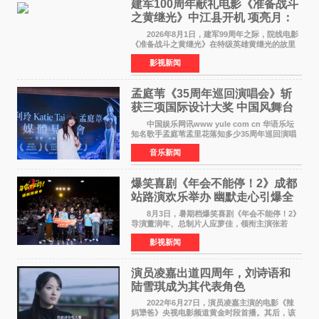
建军100周年献礼电影《准备战斗
之黄继光》中江县开机 项亮月：
以光影为笔，书写英雄赞歌
2026年8月1日，建军99周年之际，院线电影
《准备战斗之黄继光》在特级英雄黄继光的故里
——四川省德阳市中江县黄继光出生地正式开
影视新闻
机。本片出品人、总制片人项亮月主持开机仪
式，&zwnj;特级英雄
孟庭苇《35周年巡回演唱会》斩
获三项国际设计大奖 中国风舞台
美学获全球认可
中国娱乐网讯www yule com cn 华语乐坛
知名歌手孟庭苇孟里花落知多少35周年巡回演唱
会再传喜讯。该演唱会先后荣获美国MUSE
音乐新闻
Creative Awards白金奖（Platinum Winner）、
英国London Design
爆笑喜剧《年会不能停！2》成都
站路演欢乐举办 幽默走心引爆全
场共鸣
8月3日，暑期档爆笑喜剧《年会不能停！2》
导演董润年、总制片人应萝佳，领衔主演张若
昀、白客，惊喜出演庄达菲，特别主演孙艺洲，
影视新闻
特别出演田雨，友情出演欧阳奋强出席成都路
演，与观众近距离互
演员凌嘉出道四周年，刘诗语和
陆雪琪成为其代表角色
2022年6月27日，演员凌嘉主演的电影《辣
妈犟爸》央视电影频道黄金时段首播。其后，该