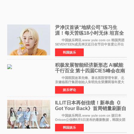
尹净汉首谈“地狱公司”练习生
涯！每天苦练18小时无休 坦言全
靠成员撑过来
中国娱乐网讯 www yule com cn 韩国男团
SEVENTEEN成员净汉近日在节目中首度公开出
道前的残酷练习生经历，并提及经纪公司Pledis
韩国娱乐
娱乐，引发广泛关注。 在8月2日播出的日本
TBS综艺节目《周
积极发展智能经济新形态 Al赋能
千行百业 第十四届CIES峰会在南
京盛大召开
中国医院改革先锋、著名医院管理专家、北
京健临医疗集团创始人朱明先生荣膺两项年度大
奖 2026年7月31日，盛夏金陵，长江之畔，
娱乐评论
以重落地·真务实·强链接为主题的2026&lsquo;人
工智能+&rsquo
ILLIT日本再创佳绩！新单曲《I
Got Your Back》首周销量刷新自
身纪录
中国娱乐网讯 www yule com cn 据日本
Oricon公信榜8月5日发布的最新数据，韩国女团
ILLIT在日本发行的第二张单曲《I Got Your
韩国娱乐
Back》首周销量达到71,009张，成功跻身最新一
期周单曲排行