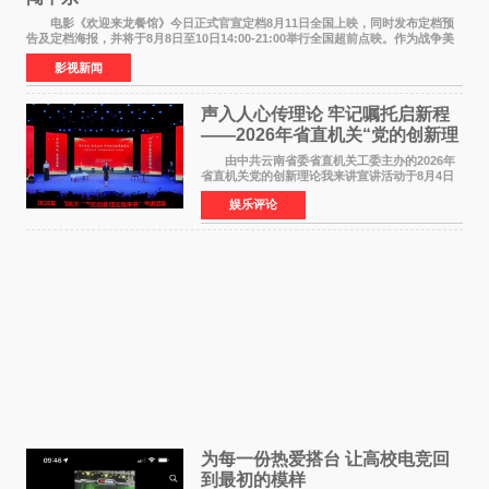
电影《欢迎来龙餐馆》今日正式官宣定档8月11日全国上映，同时发布定档预
告及定档海报，并将于8月8日至10日14:00-21:00举行全国超前点映。作为战争美
食大片，影片讲述的是中国厨师徐福（沈腾
影视新闻
声入人心传理论 牢记嘱托启新程
——2026年省直机关“党的创新理
论我来讲”宣讲活动圆满落幕
由中共云南省委省直机关工委主办的2026年
省直机关党的创新理论我来讲宣讲活动于8月4日
至5日在昆明举办。活动以 "牢记嘱托 感恩奋进
娱乐评论
开创云南发展新局面 "为主题，坚持以新时代中国
特色社会主义
为每一份热爱搭台 让高校电竞回
到最初的模样