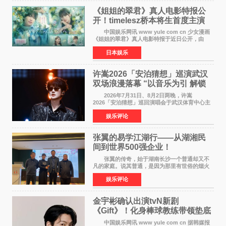
《姐姐的翠君》真人电影特报公
开！timelesz桥本将生首度主演
12月4日上映
中国娱乐网讯 www yule com cn 少女漫画
《姐姐的翠君》真人电影特报于近日公开，由
timelesz成员桥本将生担任主演，这也是他首次
日本娱乐
担任电影主演，引发高度关注。 女高中生咲
苗翠（中岛瑠菜
许嵩2026「安泊猜想」巡演武汉
双场浪漫落幕 “以音乐为引 解锁
江城记忆”
2026年7月31日、8月2日两晚，许嵩
2026「安泊猜想」巡回演唱会于武汉体育中心主
体育场盛大开唱。许嵩与数万歌迷在此相聚，从
娱乐评论
浪漫惬意的舞台设计到充满诚意与惊喜的现场互
动，共同开启了一场关于
张翼的易学江湖行——从湖湘民
间到世界500强企业！
张翼的传奇，始于湖南长沙一个普通却又不
凡的家庭。说其普通，是因为那里有世俗的烟火
气；说其不凡，是因为家中有一位洞悉天地玄机
娱乐评论
的长者——他的爷爷。作为当地的风水师，爷爷
是张翼走进易学
金宇彬确认出演tvN新剧
《Gift》！化身棒球教练带领垫底
球队逆袭
中国娱乐网讯 www yule com cn 据韩媒报