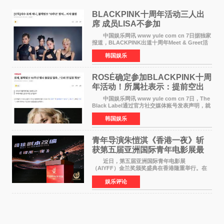
BLACKPINK十周年活动三人出
席 成员LISA不参加
中国娱乐网讯 www yule com cn 7日据独家
报道，BLACKPINK出道十周年Meet & Greet活
动将由智秀、ROS&Eacute;、JENNIE出席，
韩国娱乐
LISA将缺席。 此前BLACKPINK所属社YG并
未为组合出道十周年做
ROSÉ确定参加BLACKPINK十周
年活动！所属社表示：提前空出
了时间
中国娱乐网讯 www yule com cn 7日，The
Black Label通过官方社交媒体账号发表声明，就
近期网络上关于ROS&Eacute;个人行程及是否参
韩国娱乐
加BLACKPINK出道纪念活动的种种猜测作出正
式回应。 Th
青年导演朱愷淇《香港一夜》斩
获第五届亚洲国际青年电影展最
佳剧本改编奖
近日，第五届亚洲国际青年电影展
（AIYFF）金兰奖颁奖盛典在香港隆重举行。在
这场汇聚数百位海内外电影人、文化界人士及媒
娱乐评论
体代表的亚洲青年影视盛会上，香港本土电影
《香港一夜》（Dawn in Ho