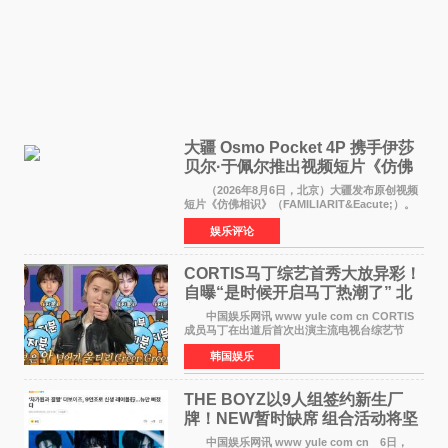
大疆 Osmo Pocket 4P 携手伊莎
贝尔·于佩尔推出视频短片《仿佛
相识》
（2026年8月6日，北京）大疆发布原创视频
短片《仿佛相识》（FAMILIARIT&Eacute;）。
视频短片由戛纳国际电影节最佳女演员伊莎贝尔·
娱乐评论
于佩尔（Isabelle Huppert）主演，全程使用大
疆首款双主摄口
CORTIS马丁综艺首秀大放异彩！
自曝“是时候开启马丁热潮了” 北
美巡演火热进行中
中国娱乐网讯 www yule com cn CORTIS
成员马丁在出道后首次出演主流电视台综艺节
目，展现了多才多艺的魅力。 马丁出演了5日
韩国娱乐
播出的MBC《Radio Star》Fashion与Passion
之间，I&lsquo;m
THE BOYZ以9人组签约新生厂
牌！NEW暂时缺席 组合活动将坚
定不移继续
中国娱乐网讯 www yule com cn 6日，