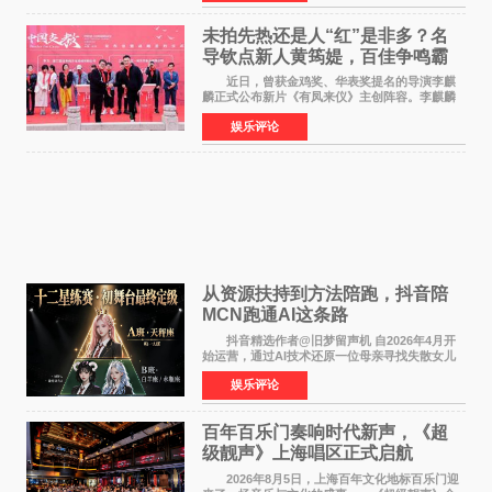
意见》——这是
未拍先热还是人“红”是非多？名
导钦点新人黄筠媞，百佳争鸣霸
气回应
近日，曾获金鸡奖、华表奖提名的导演李麒
麟正式公布新片《有凤来仪》主创阵容。李麒麟
早年凭电影《华容道》获得金鸡奖、华表奖提
娱乐评论
名，此后长期参与国内外电影制作，其担任制片
人参与的作品亦曾
从资源扶持到方法陪跑，抖音陪
MCN跑通AI这条路
抖音精选作者@旧梦留声机 自2026年4月开
始运营，通过AI技术还原一位母亲寻找失散女儿
的故事，凭借强情感表达获得大量用户关注，发
娱乐评论
布仅21小时便获得超1亿曝光、超1000万互动。
此后，账号持续沿
百年百乐门奏响时代新声，《超
级靓声》上海唱区正式启航
2026年8月5日，上海百年文化地标百乐门迎