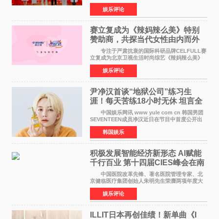
华优秀传统文化，弘扬纯正国风艺术，打造高规
娱乐评论
格、高质感、正能量的文艺盛典，是璀璨中国年
矢志不渝的初心
赛立复成为《辣妈辣么美》特别
赞助商，共探当代女性由内而外
活力美
专注于严肃抗衰的国际科研品牌CELFULL赛
立复成为北京卫视生活时尚综艺《辣妈辣么美》
的特别赞助商,明星辣妈袁咏仪倾情参与，向广大
娱乐评论
都市女性传递健康生活新主张，寄语当代女性在
家庭与自我之间
尹净汉首谈“地狱公司”练习生
涯！每天苦练18小时无休 坦言全
靠成员撑过来
中国娱乐网讯 www yule com cn 韩国男团
SEVENTEEN成员净汉近日在节目中首度公开出
道前的残酷练习生经历，并提及经纪公司Pledis
韩国娱乐
娱乐，引发广泛关注。 在8月2日播出的日本
TBS综艺节目《周
积极发展智能经济新形态 Al赋能
千行百业 第十四届CIES峰会在南
京盛大召开
中国医院改革先锋、著名医院管理专家、北
京健临医疗集团创始人朱明先生荣膺两项年度大
奖 2026年7月31日，盛夏金陵，长江之畔，
娱乐评论
以重落地·真务实·强链接为主题的2026&lsquo;人
工智能+&rsquo
ILLIT日本再创佳绩！新单曲《I