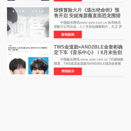
对白指导程寅，领
惊悚冒险大片《逃出绝命街》预
售开启 安妮海瑟薇直面恐龙围猎
中国娱乐网讯www yule com cn 由华纳兄
弟影片公司出品，J·J·艾布拉姆斯制片，大卫·罗
伯特·米切尔执导，好莱坞巨星安妮·海瑟薇和伊万
影视新闻
·麦克格雷格领衔主演的2026暑期惊悚冒险大片
《逃出绝
TWS金道勋×AND2BLE金奎彬确
定下车《音乐中心》！8月末告别
MC席位
中国娱乐网讯 www yule com cn 7日据独家
报道，TWS成员金道勋与AND2BLE成员金奎彬
将于8月离开《音乐中心》MC的位置。 金道
韩国娱乐
勋与金奎彬于去年3月与H2H A-NA一起被选为
《音乐中心》MC，约1