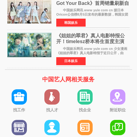
Got Your Back》首周销量刷新自
身纪录
中国娱乐网讯 www yule com cn 据日本
Oricon公信榜8月5日发布的最新数据，韩国女团
ILLIT在日本发行的第二张单曲《I Got Your
韩国娱乐
Back》首周销量达到71,009张，成功跻身最新一
期周单曲排行
《姐姐的翠君》真人电影特报公
开！timelesz桥本将生首度主演
12月4日上映
中国娱乐网讯 www yule com cn 少女漫画
《姐姐的翠君》真人电影特报于近日公开，由
timelesz成员桥本将生担任主演，这也是他首次
日本娱乐
担任电影主演，引发高度关注。 女高中生咲
苗翠（中岛瑠菜
中国艺人网相关服务
找工作
找人才
找企业
附近职位