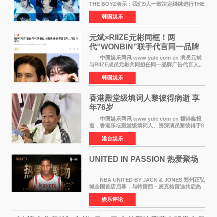
THE BOYZ表示：我们9人一致决定继续进行THE
BOYZ组合活动，并且已经完成了组合团体活动
韩国娱乐
签约。目前正在新生厂牌下进行活动准备。尚未
离开THE BOYZ原所
元斌×RIIZE元彬同框！两
代“WONBIN”联手代言同一品牌
颜值天花板合体
中国娱乐网讯 www yule com cn 演员元斌
与RIIZE成员元彬共同担任同一品牌广告代言人。
6日据独家报道，继演员元斌之后，RIIZE元彬最
韩国娱乐
近也被选为某在线中介平台A公司的共同广告代言
人，两人将作
香港殿堂级填词人黎彼得病逝 享
年76岁​
中国娱乐网讯 www yule com cn 据港媒报
道，香港乐坛殿堂级填词人、资深演员黎彼得于8
月5日上午因病离世，终年76岁。好友钟志光透
港台娱乐
露，黎彼得今年3月中风后便卧床休养，身体机能
持续衰退，最
UNITED IN PASSION 热爱聚场
NBA UNITED BY JACK & JONES 郑州正弘
城全国首店启幕，与特雷西・麦克格雷迪共启热
爱 2026 年7 月21 日，
娱乐评论
NBAUNITEDBYJACK&JONES 全国首店，于郑
州正弘城正式启幕。NBA 传奇球星