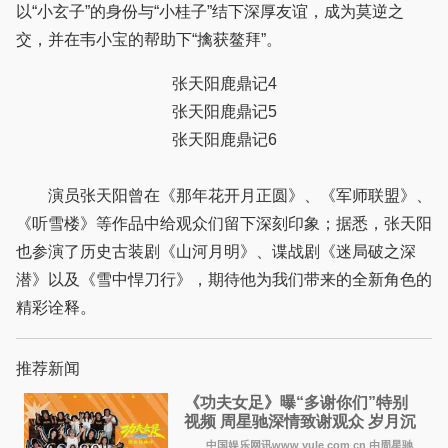
以“小玄子”的身份与“小桂子”结下深厚友谊，成为莫逆之
交，并在韦小宝的帮助下“擒获鳌拜”。
张天阳鹿鼎记4
张天阳鹿鼎记5
张天阳鹿鼎记6
演员张天阳曾在《那年花开月正圆》、《军师联盟》、
《听雪楼》等作品中给观众们留下深刻印象；据悉，张天阳
也参演了历史古装剧《山河月明》、谍战剧《迷局破之深
潜》以及《雪中悍刀行》，期待他为我们带来的全新角色的
精彩诠释。
推荐新闻
《功夫女足》曝“多谢你们”特别
视频 周星驰深情致谢观众 岁月沉
淀不灭初心
中国娱乐网讯www yule com cn 由周星驰