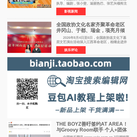
执导、编剧，张小斐、迪丽热巴、张艺兴领衔主
演，刘嘉玲、佐藤健特别出演，艾米、雪野、蔡
影视新闻
思贝、胡予安、倪好特别介绍的喜剧电影《功夫
女足》释出多谢你
全国政协文化名家齐聚革命老区
井冈山、于都、瑞金，项亮月倾
情献唱《桃花谣》致敬红色沃土
2026年8月4日至6日，全国政协送文化下基
层文艺演出活动深入江西革命老区，相继走进井
冈山、于都长征出发地、瑞金三地。由全国政协
娱乐评论
文化文史和学习委员会副主任、甘肃省政协原主
席欧阳坚率团，一
THE BOYZ善旴签约AT AREA！
与Groovy Room联手 个人+团体
活动并行
中国娱乐网讯 www yule com cn 7日据独家