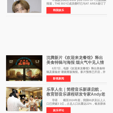
报道，THE BOYZ成员善旴已与AT AREA签订了
专属合约。AT AREA是由知名制作人组合
韩国娱乐
Groovy Room创立的hip-hop厂牌，旗下拥有多
位实力派音乐人，在韩
沈腾新片《欢迎来龙餐馆》释出
美食特辑与海报 烟火气中见人情
温暖
8月7日，电影《欢迎来龙餐馆》释出美食特
辑及菜备好 请就胃版海报。影片预售已开启，并
将于8月8日至10日14:00-21:00举行全国超前点
影视新闻
映。电影《欢迎来龙餐馆》作为战争美食喜剧大
片，讲述了中国
乐享人生｜简橙音乐新课启航，
教育部音乐课程研发专家Andy老
师重磅入驻领航银龄琴声
导语 截至2024年底，我国60岁及以上人
口已突破3 1亿，占总人口比重达22%，银发群体
的精神文化需求日益凸显。2024年1月，国务院办
娱乐评论
公厅印发《关于发展银发经济增进老年人福祉的