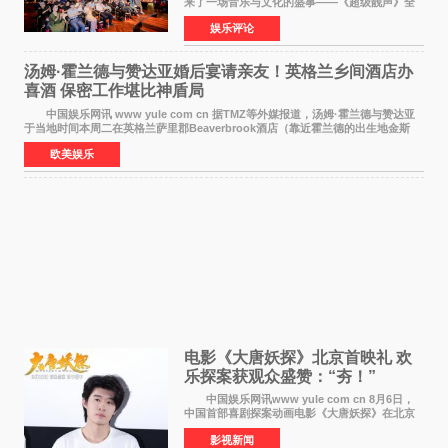
来了一场音乐与文化的盛事——《超级靓声》全
国励志音乐公益节目上海唱区新闻发布会暨启动
娱乐评论
仪式在此隆重举行。各界领导、嘉宾与媒体朋友
齐聚一堂，共同
汤姆·霍兰德与赞达亚婚后宴请亲友！英格兰乡间酒店办
喜酒 保密工作堪比神盾局
中国娱乐网讯 www yule com cn 据TMZ等外媒报道，汤姆·霍兰德与赞达亚
于当地时间本周二在英格兰萨里郡Beaverbrook酒店（靠近霍兰德的出生地金斯
顿）举办婚宴，邀请家人与朋友们喝喜酒，庆祝
欧美娱乐
电影《大唐妖探》北京首映礼 欢
乐探案获观众盛赞：“夯！”
中国娱乐网讯www yule com cn 8月6日，
中国首部喜剧探案动画电影《大唐妖探》在北京
举办电影首映礼。导演程腾、联合导演黄珉、总
影视新闻
制片人曹紫建、制片人李莹莹，配音导演张喆，