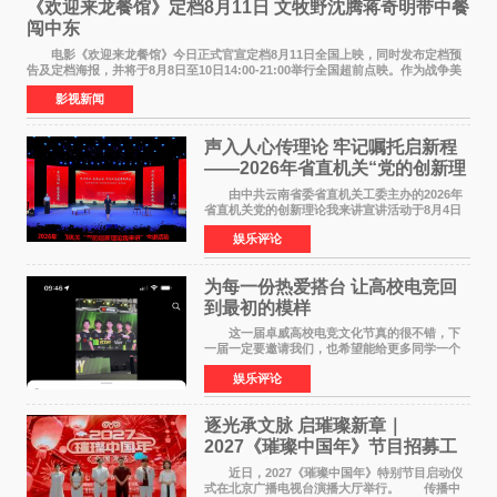
《欢迎来龙餐馆》定档8月11日 文牧野沈腾蒋奇明带中餐
闯中东
电影《欢迎来龙餐馆》今日正式官宣定档8月11日全国上映，同时发布定档预
告及定档海报，并将于8月8日至10日14:00-21:00举行全国超前点映。作为战争美
食大片，影片讲述的是中国厨师徐福（沈腾
影视新闻
声入人心传理论 牢记嘱托启新程
——2026年省直机关“党的创新理
论我来讲”宣讲活动圆满落幕
由中共云南省委省直机关工委主办的2026年
省直机关党的创新理论我来讲宣讲活动于8月4日
至5日在昆明举办。活动以 "牢记嘱托 感恩奋进
娱乐评论
开创云南发展新局面 "为主题，坚持以新时代中国
特色社会主义
为每一份热爱搭台 让高校电竞回
到最初的模样
这一届卓威高校电竞文化节真的很不错，下
一届一定要邀请我们，也希望能给更多同学一个
来到现场的机会。 2026卓威高校电竞文化节
娱乐评论
已经落下帷幕，在活动结束后，仍有不少高校电
竞社负责人和现
逐光承文脉 启璀璨新章｜
2027《璀璨中国年》节目招募工
作圆满启动
近日，2027《璀璨中国年》特别节目启动仪
式在北京广播电视台演播大厅举行。 传播中