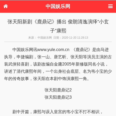
中国娱乐网
首页
新闻
女性
内地娱乐
张天阳新剧《鹿鼎记》播出 俊朗清逸演绎“小玄
港台娱乐
日本娱乐
韩国娱乐
欧美娱乐
子”康熙
体育花边
音乐新闻
影视新闻
内地明星八卦
港台明星八卦
日本韩国明星
欧美明星八卦
娱乐评论
来源： 中国娱乐网 日期：2020-11-20 11:29:13
八卦
中国娱乐网讯www.yule.com.cn 《鹿鼎记》是由马进
执导，申捷编剧，张一山、唐艺昕、张天阳等演员主演的古
装武侠轻喜剧，该剧改编自金庸2005年新修版同名小说，
讲述了清代康熙年间，一个出身社会底层、名为韦小宝的少
年的传奇故事，张天阳在本剧中饰演康熙一角。
张天阳鹿鼎记2
张天阳鹿鼎记3
剧中开篇，康熙与误入皇宫的韦小宝不打不相识，