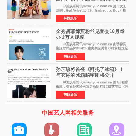
日女王强势回归
中国娱乐网讯 www yule com cn 夏日女王
驾到，Red Velvet以〈Surfin&rsquo; Boy〉横
扫国内外榜单，获得音乐粉丝的热烈反响。
韩国娱乐
Red Velvet于3日发行了夏日迷你专辑《Velvet
Summer》，
金秀贤菲律宾粉丝见面会10月举
办 2万人规模
中国娱乐网讯 www yule com cn 由菲律宾
生活方式品牌BENCH主办的金秀贤菲律宾粉丝见
面会，将于10月2日在马尼拉SM Mall of
韩国娱乐
Asia（MOA）竞技场举行，预计规模达2万人。
这也是金秀贤自去年陷
孙艺珍将首登《拜托了冰箱》！
与玄彬的冰箱秘密即将公开
中国娱乐网讯 www yule com cn 据3日独家
报道，演员孙艺珍已决定录制JTBC综艺节目《拜
托了冰箱》，目前正在协调具体细节。这是孙艺
韩国娱乐
珍首次公开个人冰箱，也是她婚后首次以玄彬的
妻子身份参与
中国艺人网相关服务