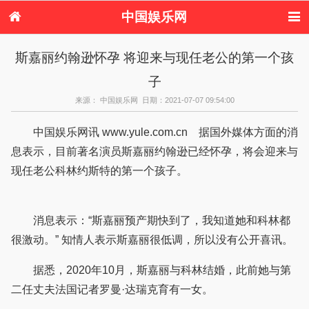
中国娱乐网
首页
新闻
女性
内地娱乐
斯嘉丽约翰逊怀孕 将迎来与现任老公的第一个孩
港台娱乐
日本娱乐
韩国娱乐
欧美娱乐
子
体育花边
音乐新闻
影视新闻
内地明星八卦
港台明星八卦
日本韩国明星
欧美明星八卦
娱乐评论
来源： 中国娱乐网 日期：2021-07-07 09:54:00
八卦
中国娱乐网讯 www.yule.com.cn 据国外媒体方面的消
息表示，目前著名演员斯嘉丽约翰逊已经怀孕，将会迎来与
现任老公科林约斯特的第一个孩子。
消息表示：“斯嘉丽预产期快到了，我知道她和科林都
很激动。” 知情人表示斯嘉丽很低调，所以没有公开喜讯。
据悉，2020年10月，斯嘉丽与科林结婚，此前她与第
二任丈夫法国记者罗曼·达瑞克育有一女。