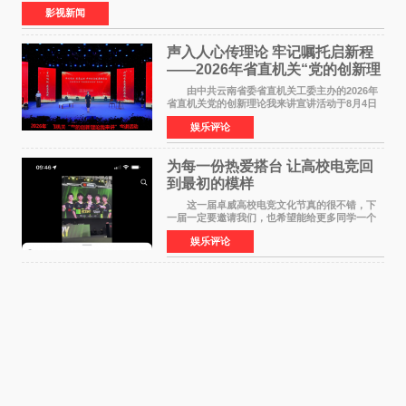
食大片，影片讲述的是中国厨师徐福（沈腾
影视新闻
声入人心传理论 牢记嘱托启新程
——2026年省直机关“党的创新理
论我来讲”宣讲活动圆满落幕
由中共云南省委省直机关工委主办的2026年
省直机关党的创新理论我来讲宣讲活动于8月4日
至5日在昆明举办。活动以 "牢记嘱托 感恩奋进
娱乐评论
开创云南发展新局面 "为主题，坚持以新时代中国
特色社会主义
为每一份热爱搭台 让高校电竞回
到最初的模样
这一届卓威高校电竞文化节真的很不错，下
一届一定要邀请我们，也希望能给更多同学一个
来到现场的机会。 2026卓威高校电竞文化节
娱乐评论
已经落下帷幕，在活动结束后，仍有不少高校电
竞社负责人和现