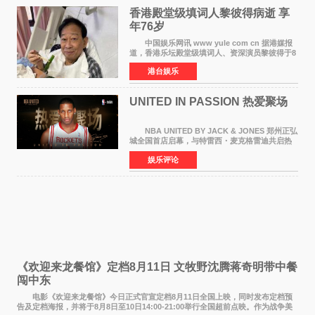
香港殿堂级填词人黎彼得病逝 享
年76岁​
中国娱乐网讯 www yule com cn 据港媒报
道，香港乐坛殿堂级填词人、资深演员黎彼得于8
月5日上午因病离世，终年76岁。好友钟志光透
港台娱乐
露，黎彼得今年3月中风后便卧床休养，身体机能
持续衰退，最
UNITED IN PASSION 热爱聚场
NBA UNITED BY JACK & JONES 郑州正弘
城全国首店启幕，与特雷西・麦克格雷迪共启热
爱 2026 年7 月21 日，
娱乐评论
NBAUNITEDBYJACK&JONES 全国首店，于郑
州正弘城正式启幕。NBA 传奇球星
《欢迎来龙餐馆》定档8月11日 文牧野沈腾蒋奇明带中餐
闯中东
电影《欢迎来龙餐馆》今日正式官宣定档8月11日全国上映，同时发布定档预
告及定档海报，并将于8月8日至10日14:00-21:00举行全国超前点映。作为战争美