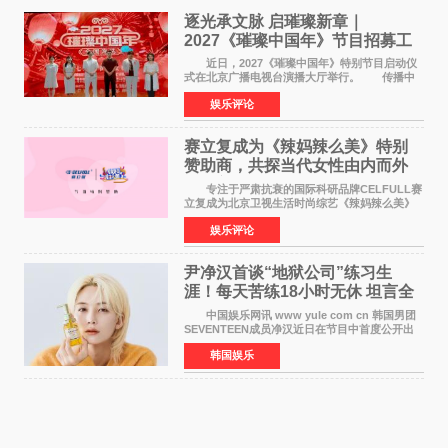
逐光承文脉 启璀璨新章｜
2027《璀璨中国年》节目招募工
作圆满启动
近日，2027《璀璨中国年》特别节目启动仪
式在北京广播电视台演播大厅举行。 传播中
华优秀传统文化，弘扬纯正国风艺术，打造高规
娱乐评论
格、高质感、正能量的文艺盛典，是璀璨中国年
矢志不渝的初心
赛立复成为《辣妈辣么美》特别
赞助商，共探当代女性由内而外
活力美
专注于严肃抗衰的国际科研品牌CELFULL赛
立复成为北京卫视生活时尚综艺《辣妈辣么美》
的特别赞助商,明星辣妈袁咏仪倾情参与，向广大
娱乐评论
都市女性传递健康生活新主张，寄语当代女性在
家庭与自我之间
尹净汉首谈“地狱公司”练习生
涯！每天苦练18小时无休 坦言全
靠成员撑过来
中国娱乐网讯 www yule com cn 韩国男团
SEVENTEEN成员净汉近日在节目中首度公开出
道前的残酷练习生经历，并提及经纪公司Pledis
韩国娱乐
娱乐，引发广泛关注。 在8月2日播出的日本
TBS综艺节目《周