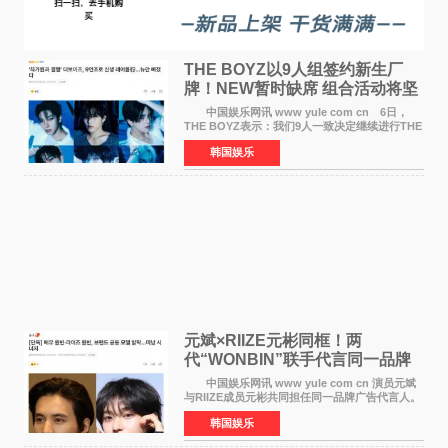
THE BOYZ以9人组签约新生厂
牌！NEW暂时缺席 组合活动将坚
定不移继续
中国娱乐网讯 www yule com cn 6日，
THE BOYZ表示：我们9人一致决定继续进行THE
BOYZ组合活动，并且已经完成了组合团体活动
韩国娱乐
签约。目前正在新生厂牌下进行活动准备。尚未
离开THE BOYZ原所
元斌×RIIZE元彬同框！两
代“WONBIN”联手代言同一品牌
颜值天花板合体
中国娱乐网讯 www yule com cn 演员元斌
与RIIZE成员元彬共同担任同一品牌广告代言人。
6日据独家报道，继演员元斌之后，RIIZE元彬最
韩国娱乐
近也被选为某在线中介平台A公司的共同广告代言
人，两人将作