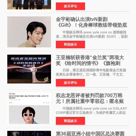
气；说其不凡，是因为家中有一位洞悉天地玄机
娱乐评论
的长者——他的爷爷。作为当地的风水师，爷爷
是张翼走进易学
金宇彬确认出演tvN新剧
《Gift》！化身棒球教练带领垫底
球队逆袭
中国娱乐网讯 www yule com cn 据韩媒报
道，演员金宇彬确定出演tvN新剧《Gift》，该剧
预计将于下半年播出，引发观众高度期待。
韩国娱乐
本剧改编自同名网络漫画，讲述一位经历意外事
故后获得特殊
王亚楠斩获香港“金兰奖”两项大
奖 《给时间的情书》《旗袍刺
客》双双获肯定
日前，第五届亚洲国际青年电影展金兰奖颁
奖典礼在香港举行。江一燕、王亚楠、于文文、
李东学等知名演员出席活动。著名演员、导演王
娱乐评论
亚楠凭借音乐故事片《给时间的情书》和院线电
影《旗袍刺客》
权志龙恶评者被判罚款700万韩
元！所属社重申零容忍：匿名账
号也难逃刑责
中国娱乐网讯 www yule com cn GALAXY
CORP通过官方立场表示：为保护所属艺人权志
龙的名誉和权益，将持续对网络上发生的名誉损
韩国娱乐
害、散布虚假事实、侮辱、恶意诽谤等行为采取
法律应对措施。
第36届亚洲小姐中国区总决赛圆