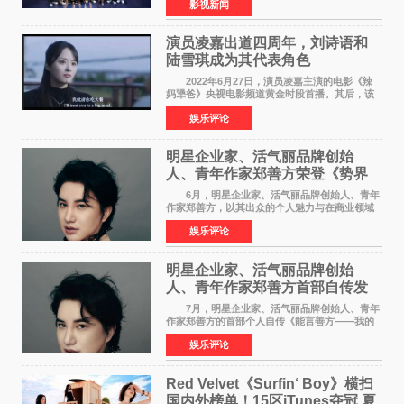
影视新闻
特别出演田雨，友情出演欧阳奋强出席成都路
演，与观众近距离互
演员凌嘉出道四周年，刘诗语和
陆雪琪成为其代表角色
2022年6月27日，演员凌嘉主演的电影《辣
妈犟爸》央视电影频道黄金时段首播。其后，该
电影在央视电影频道多次复播（2022年8月10
娱乐评论
日，2022年9月30日，2023年7月17日，2025年7
月14日）。除了多次复
明星企业家、活气丽品牌创始
人、青年作家郑善方荣登《势界
POWERCIRCLES》6月刊
6月，明星企业家、活气丽品牌创始人、青年
作家郑善方，以其出众的个人魅力与在商业领域
的卓越建树，成功登上《势界
娱乐评论
POWERCIRCLES》，展现了他在时尚与商业领
域的双重影响力。 明星企业家、青
明星企业家、活气丽品牌创始
人、青年作家郑善方首部自传发
布， 书写跨界创业者的成长答卷
7月，明星企业家、活气丽品牌创始人、青年
作家郑善方的首部个人自传《能言善方——我的
跨界人生》正式发行。这本书以他的人生轨迹为
娱乐评论
脉络，首次完整公开了从逐梦少年到横跨美业、
公益等多领域的
Red Velvet《Surfin‘ Boy》横扫
国内外榜单！15区iTunes夺冠 夏