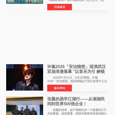
《姐姐的翠君》真人电影特报于近日公开，由
timelesz成员桥本将生担任主演，这也是他首次
日本娱乐
担任电影主演，引发高度关注。 女高中生咲
苗翠（中岛瑠菜
许嵩2026「安泊猜想」巡演武汉
双场浪漫落幕 “以音乐为引 解锁
江城记忆”
2026年7月31日、8月2日两晚，许嵩
2026「安泊猜想」巡回演唱会于武汉体育中心主
体育场盛大开唱。许嵩与数万歌迷在此相聚，从
娱乐评论
浪漫惬意的舞台设计到充满诚意与惊喜的现场互
动，共同开启了一场关于
张翼的易学江湖行——从湖湘民
间到世界500强企业！
张翼的传奇，始于湖南长沙一个普通却又不
凡的家庭。说其普通，是因为那里有世俗的烟火