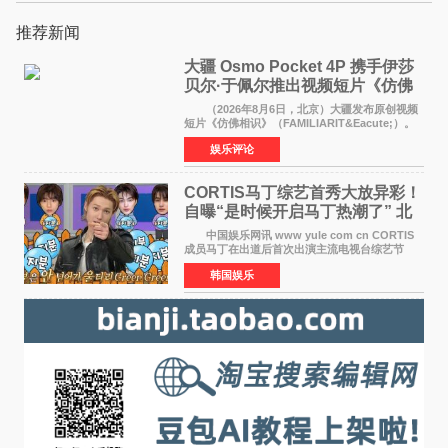
推荐新闻
大疆 Osmo Pocket 4P 携手伊莎
贝尔·于佩尔推出视频短片《仿佛
相识》
（2026年8月6日，北京）大疆发布原创视频
短片《仿佛相识》（FAMILIARIT&Eacute;）。
视频短片由戛纳国际电影节最佳女演员伊莎贝尔·
娱乐评论
于佩尔（Isabelle Huppert）主演，全程使用大
疆首款双主摄口
CORTIS马丁综艺首秀大放异彩！
自曝“是时候开启马丁热潮了” 北
美巡演火热进行中
中国娱乐网讯 www yule com cn CORTIS
成员马丁在出道后首次出演主流电视台综艺节
目，展现了多才多艺的魅力。 马丁出演了5日
韩国娱乐
播出的MBC《Radio Star》Fashion与Passion
之间，I&lsquo;m