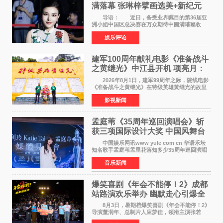
满落幕 张琳梓擘画选美+新纪元
导语： 近日，备受业界瞩目的第36届亚
洲小姐中国区总决赛在万众期待中圆满璀璨收
官。整场盛典汇聚万千芳华，不仅完成了新一届
娱乐评论
美丽代言人的加冕选拔，更在行业发展层面带来
颠覆性突破。活动
建军100周年献礼电影《准备战斗
之黄继光》中江县开机 项亮月：
以光影为笔，书写英雄赞歌
2026年8月1日，建军99周年之际，院线电影
《准备战斗之黄继光》在特级英雄黄继光的故里
——四川省德阳市中江县黄继光出生地正式开
影视新闻
机。本片出品人、总制片人项亮月主持开机仪
式，&zwnj;特级英雄
孟庭苇《35周年巡回演唱会》斩
获三项国际设计大奖 中国风舞台
美学获全球认可
中国娱乐网讯www yule com cn 华语乐坛
知名歌手孟庭苇孟里花落知多少35周年巡回演唱
会再传喜讯。该演唱会先后荣获美国MUSE
音乐新闻
Creative Awards白金奖（Platinum Winner）、
英国London Design
爆笑喜剧《年会不能停！2》成都
站路演欢乐举办 幽默走心引爆全
场共鸣
8月3日，暑期档爆笑喜剧《年会不能停！2》
导演董润年、总制片人应萝佳，领衔主演张若
昀、白客，惊喜出演庄达菲，特别主演孙艺洲，