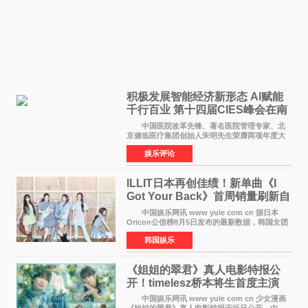
积极发展智能经济新形态 Al赋能
千行百业 第十四届CIES峰会在南
京盛大召开
中国医院改革先锋、著名医院管理专家、北
京健临医疗集团创始人朱明先生荣膺两项年度大
奖 2026年7月31日，盛夏金陵，长江之畔，
娱乐评论
以重落地·真务实·强链接为主题的2026&lsquo;人
工智能+&rsquo
ILLIT日本再创佳绩！新单曲《I
Got Your Back》首周销量刷新自
身纪录
中国娱乐网讯 www yule com cn 据日本
Oricon公信榜8月5日发布的最新数据，韩国女团
ILLIT在日本发行的第二张单曲《I Got Your
韩国娱乐
Back》首周销量达到71,009张，成功跻身最新一
期周单曲排行
《姐姐的翠君》真人电影特报公
开！timelesz桥本将生首度主演
12月4日上映
中国娱乐网讯 www yule com cn 少女漫画