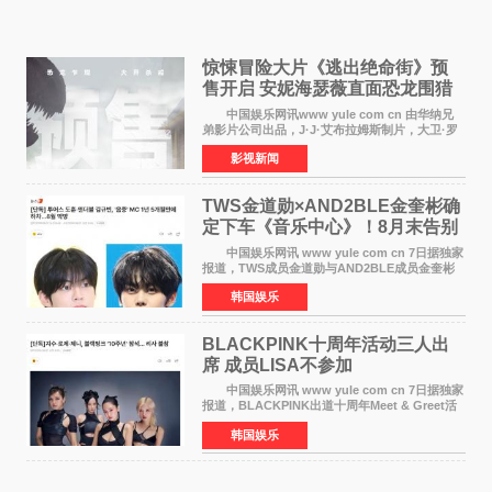
惊悚冒险大片《逃出绝命街》预
售开启 安妮海瑟薇直面恐龙围猎
中国娱乐网讯www yule com cn 由华纳兄
弟影片公司出品，J·J·艾布拉姆斯制片，大卫·罗
伯特·米切尔执导，好莱坞巨星安妮·海瑟薇和伊万
影视新闻
·麦克格雷格领衔主演的2026暑期惊悚冒险大片
《逃出绝
TWS金道勋×AND2BLE金奎彬确
定下车《音乐中心》！8月末告别
MC席位
中国娱乐网讯 www yule com cn 7日据独家
报道，TWS成员金道勋与AND2BLE成员金奎彬
将于8月离开《音乐中心》MC的位置。 金道
韩国娱乐
勋与金奎彬于去年3月与H2H A-NA一起被选为
《音乐中心》MC，约1
BLACKPINK十周年活动三人出
席 成员LISA不参加
中国娱乐网讯 www yule com cn 7日据独家
报道，BLACKPINK出道十周年Meet & Greet活
动将由智秀、ROS&Eacute;、JENNIE出席，
韩国娱乐
LISA将缺席。 此前BLACKPINK所属社YG并
未为组合出道十周年做