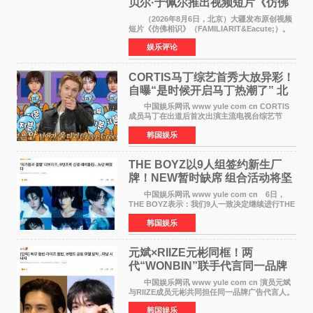
贝尔·于佩尔推出视频短片《仿佛
相识》
（2026年8月6日，北京）大疆发布原创视频
短片《仿佛相识》（FAMILIARIT&Eacute;）。
视频短片由戛纳国际电影节最佳女演员伊莎贝尔·
娱乐评论
于佩尔（Isabelle Huppert）主演，全程使用大
疆首款双主摄口
CORTIS马丁综艺首秀大放异彩！
自曝“是时候开启马丁热潮了” 北
美巡演火热进行中
中国娱乐网讯 www yule com cn CORTIS
成员马丁在出道后首次出演主流电视台综艺节
目，展现了多才多艺的魅力。 马丁出演了5日
韩国娱乐
播出的MBC《Radio Star》Fashion与Passion
之间，I&lsquo;m
THE BOYZ以9人组签约新生厂
牌！NEW暂时缺席 组合活动将坚
定不移继续
中国娱乐网讯 www yule com cn 6日，
THE BOYZ表示：我们9人一致决定继续进行THE
BOYZ组合活动，并且已经完成了组合团体活动
韩国娱乐
签约。目前正在新生厂牌下进行活动准备。尚未
离开THE BOYZ原所
元斌×RIIZE元彬同框！两
代“WONBIN”联手代言同一品牌
颜值天花板合体
中国娱乐网讯 www yule com cn 演员元斌
与RIIZE成员元彬共同担任同一品牌广告代言人。
6日据独家报道，继演员元斌之后，RIIZE元彬最
韩国娱乐
近也被选为某在线中介平台A公司的共同广告代言