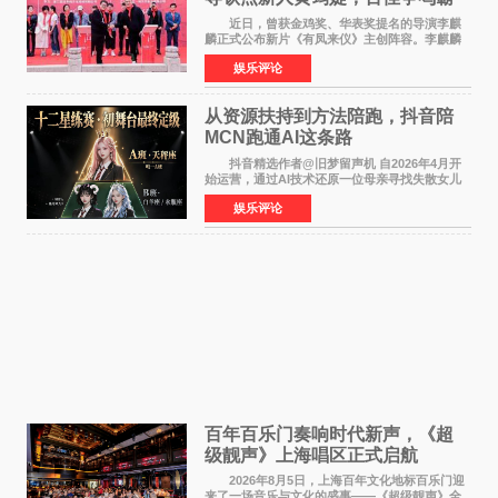
气回应
近日，曾获金鸡奖、华表奖提名的导演李麒
麟正式公布新片《有凤来仪》主创阵容。李麒麟
早年凭电影《华容道》获得金鸡奖、华表奖提
娱乐评论
名，此后长期参与国内外电影制作，其担任制片
人参与的作品亦曾
从资源扶持到方法陪跑，抖音陪
MCN跑通AI这条路
抖音精选作者@旧梦留声机 自2026年4月开
始运营，通过AI技术还原一位母亲寻找失散女儿
的故事，凭借强情感表达获得大量用户关注，发
娱乐评论
布仅21小时便获得超1亿曝光、超1000万互动。
此后，账号持续沿
百年百乐门奏响时代新声，《超
级靓声》上海唱区正式启航
2026年8月5日，上海百年文化地标百乐门迎
来了一场音乐与文化的盛事——《超级靓声》全