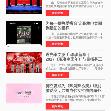
论我来讲”宣讲活动圆满落幕
由中共云南省委省直机关工委主办的2026年
省直机关党的创新理论我来讲宣讲活动于8月4日
至5日在昆明举办。活动以 "牢记嘱托 感恩奋进
娱乐评论
开创云南发展新局面 "为主题，坚持以新时代中国
特色社会主义
为每一份热爱搭台 让高校电竞回
到最初的模样
这一届卓威高校电竞文化节真的很不错，下
一届一定要邀请我们，也希望能给更多同学一个
来到现场的机会。 2026卓威高校电竞文化节
娱乐评论
已经落下帷幕，在活动结束后，仍有不少高校电
竞社负责人和现
逐光承文脉 启璀璨新章｜
2027《璀璨中国年》节目招募工
作圆满启动
近日，2027《璀璨中国年》特别节目启动仪
式在北京广播电视台演播大厅举行。 传播中
华优秀传统文化，弘扬纯正国风艺术，打造高规
娱乐评论
格、高质感、正能量的文艺盛典，是璀璨中国年
矢志不渝的初心
赛立复成为《辣妈辣么美》特别
赞助商，共探当代女性由内而外
活力美
专注于严肃抗衰的国际科研品牌CELFULL赛
立复成为北京卫视生活时尚综艺《辣妈辣么美》
的特别赞助商,明星辣妈袁咏仪倾情参与，向广大
娱乐评论
都市女性传递健康生活新主张，寄语当代女性在
家庭与自我之间