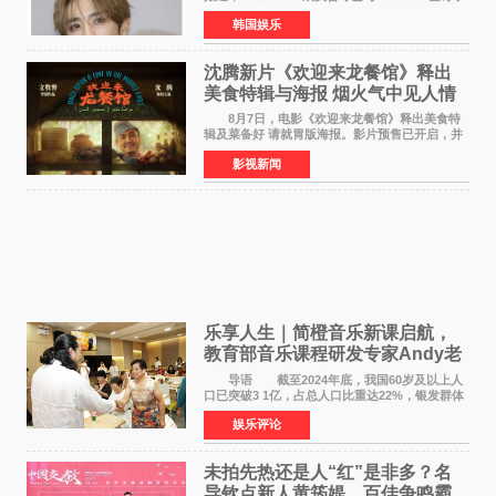
专属合约。AT AREA是由知名制作人组合
韩国娱乐
Groovy Room创立的hip-hop厂牌，旗下拥有多
位实力派音乐人，在韩
沈腾新片《欢迎来龙餐馆》释出
美食特辑与海报 烟火气中见人情
温暖
8月7日，电影《欢迎来龙餐馆》释出美食特
辑及菜备好 请就胃版海报。影片预售已开启，并
将于8月8日至10日14:00-21:00举行全国超前点
影视新闻
映。电影《欢迎来龙餐馆》作为战争美食喜剧大
片，讲述了中国
乐享人生｜简橙音乐新课启航，
教育部音乐课程研发专家Andy老
师重磅入驻领航银龄琴声
导语 截至2024年底，我国60岁及以上人
口已突破3 1亿，占总人口比重达22%，银发群体
的精神文化需求日益凸显。2024年1月，国务院办
娱乐评论
公厅印发《关于发展银发经济增进老年人福祉的
意见》——这是
未拍先热还是人“红”是非多？名
导钦点新人黄筠媞，百佳争鸣霸