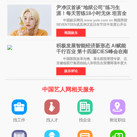
尹净汉首谈“地狱公司”练习生
涯！每天苦练18小时无休 坦言全
靠成员撑过来
中国娱乐网讯 www yule com cn 韩国男团
SEVENTEEN成员净汉近日在节目中首度公开出
道前的残酷练习生经历，并提及经纪公司Pledis
韩国娱乐
娱乐，引发广泛关注。 在8月2日播出的日本
TBS综艺节目《周
积极发展智能经济新形态 Al赋能
千行百业 第十四届CIES峰会在南
京盛大召开
中国医院改革先锋、著名医院管理专家、北
京健临医疗集团创始人朱明先生荣膺两项年度大
奖 2026年7月31日，盛夏金陵，长江之畔，
娱乐评论
以重落地·真务实·强链接为主题的2026&lsquo;人
工智能+&rsquo
中国艺人网相关服务
找工作
找人才
找企业
附近职位