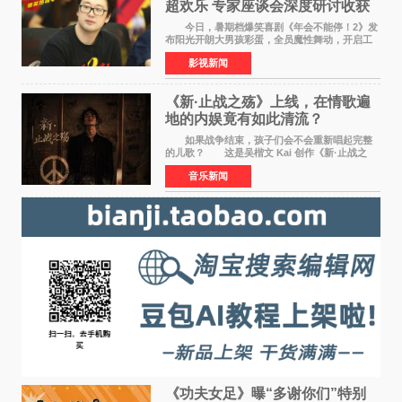
超欢乐 专家座谈会深度研讨收获
满满
今日，暑期档爆笑喜剧《年会不能停！2》发
布阳光开朗大男孩彩蛋，全员魔性舞动，开启工
位狂欢模式。影片于昨日同步举办专家座谈会，
影视新闻
导演董润年、总制片人应萝佳出席现场，与一众
业内、学界专家
《新·止战之殇》上线，在情歌遍
地的内娱竟有如此清流？
如果战争结束，孩子们会不会重新唱起完整
的儿歌？ 这是吴楷文 Kai 创作《新·止战之
殇》时最初的想法。 从伊朗相关冲突引发的
音乐新闻
地区局势，到世界各地仍在发生的动荡与不安，
战争从来不只
《功夫女足》曝“多谢你们”特别