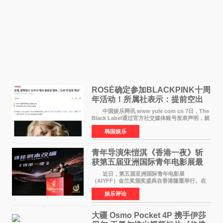
ROSÉ确定参加BLACKPINK十周
年活动！所属社表示：提前空出
了时间
中国娱乐网讯 www yule com cn 7日，The
Black Label通过官方社交媒体账号发表声明，就
近期网络上关于ROS&Eacute;个人行程及是否参
韩国娱乐
加BLACKPINK出道纪念活动的种种猜测作出正
式回应。 Th
青年导演朱愷淇《香港一夜》斩
获第五届亚洲国际青年电影展最
佳剧本改编奖
近日，第五届亚洲国际青年电影展
（AIYFF）金兰奖颁奖盛典在香港隆重举行。在
这场汇聚数百位海内外电影人、文化界人士及媒
娱乐评论
体代表的亚洲青年影视盛会上，香港本土电影
《香港一夜》（Dawn in Ho
大疆 Osmo Pocket 4P 携手伊莎