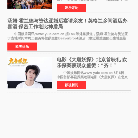
国励志音乐公益节目上海唱区新闻发布会暨启动
娱乐评论
仪式在此隆重举行。各界领导、嘉宾与媒体朋友
齐聚一堂，共同
汤姆·霍兰德与赞达亚婚后宴请亲友！英格兰乡间酒店办
喜酒 保密工作堪比神盾局
中国娱乐网讯 www yule com cn 据TMZ等外媒报道，汤姆·霍兰德与赞达亚
于当地时间本周二在英格兰萨里郡Beaverbrook酒店（靠近霍兰德的出生地金斯
顿）举办婚宴，邀请家人与朋友们喝喜酒，庆祝
欧美娱乐
电影《大唐妖探》北京首映礼 欢
乐探案获观众盛赞：“夯！”
中国娱乐网讯www yule com cn 8月6日，
中国首部喜剧探案动画电影《大唐妖探》在北京
举办电影首映礼。导演程腾、联合导演黄珉、总
影视新闻
制片人曹紫建、制片人李莹莹，配音导演张喆，
对白指导程寅，领