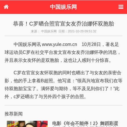
中国娱乐网
首页
新闻
女性
内地娱乐
恭喜！C罗晒合照官宣女友乔治娜怀双胞胎
港台娱乐
日本娱乐
韩国娱乐
欧美娱乐
来源： 中国娱乐网 日期：2021-10-29 09:51:32
体育花边
音乐新闻
影视新闻
内地明星八卦
港台明星八卦
日本韩国明星
欧美明星八卦
娱乐评论
中国娱乐网讯 www.yule.com.cn 10月28日，著名足
八卦
球运动员C罗在社交平台发文宣布女友乔治娜怀孕的消息，
并且表示女友怀的是双胞胎，这也让人感到十分惊喜。
C罗在官宣女友怀双胞的同时也晒出了与女友的亲密合
影，他的手上拿着B超照。他写道：“很高兴地宣布我们在等
待双胞胎宝宝了。满怀爱与期待，等不及见到你们了！”此
外，c罗还晒出了与另外四个孩子的合照。
推荐新闻
电影《年会不能停！2》舞蹈彩蛋