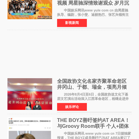
视频 周星驰深情致谢观众 岁月沉
淀不灭初心
中国娱乐网讯www yule com cn 由周星驰
执导、编剧，张小斐、迪丽热巴、张艺兴领衔主
演，刘嘉玲、佐藤健特别出演，艾米、雪野、蔡
影视新闻
思贝、胡予安、倪好特别介绍的喜剧电影《功夫
女足》释出多谢你
全国政协文化名家齐聚革命老区
井冈山、于都、瑞金，项亮月倾
情献唱《桃花谣》致敬红色沃土
2026年8月4日至6日，全国政协送文化下基
层文艺演出活动深入江西革命老区，相继走进井
冈山、于都长征出发地、瑞金三地。由全国政协
娱乐评论
文化文史和学习委员会副主任、甘肃省政协原主
席欧阳坚率团，一
THE BOYZ善旴签约AT AREA！
与Groovy Room联手 个人+团体
活动并行
中国娱乐网讯 www yule com cn 7日据独家
报道，THE BOYZ成员善旴已与AT AREA签订了