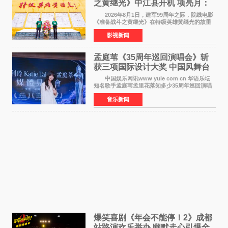
之黄继光》中江县开机 项亮月：
以光影为笔，书写英雄赞歌
2026年8月1日，建军99周年之际，院线电影
《准备战斗之黄继光》在特级英雄黄继光的故里
——四川省德阳市中江县黄继光出生地正式开
影视新闻
机。本片出品人、总制片人项亮月主持开机仪
式，&zwnj;特级英雄
孟庭苇《35周年巡回演唱会》斩
获三项国际设计大奖 中国风舞台
美学获全球认可
中国娱乐网讯www yule com cn 华语乐坛
知名歌手孟庭苇孟里花落知多少35周年巡回演唱
会再传喜讯。该演唱会先后荣获美国MUSE
音乐新闻
Creative Awards白金奖（Platinum Winner）、
英国London Design
爆笑喜剧《年会不能停！2》成都
站路演欢乐举办 幽默走心引爆全