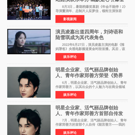
场共鸣
8月3日，暑期档爆笑喜剧《年会不能停！2》
导演董润年、总制片人应萝佳，领衔主演张若
昀、白客，惊喜出演庄达菲，特别主演孙艺洲，
影视新闻
特别出演田雨，友情出演欧阳奋强出席成都路
演，与观众近距离互
演员凌嘉出道四周年，刘诗语和
陆雪琪成为其代表角色
2022年6月27日，演员凌嘉主演的电影《辣
妈犟爸》央视电影频道黄金时段首播。其后，该
电影在央视电影频道多次复播（2022年8月10
娱乐评论
日，2022年9月30日，2023年7月17日，2025年7
月14日）。除了多次复
明星企业家、活气丽品牌创始
人、青年作家郑善方荣登《势界
POWERCIRCLES》6月刊
6月，明星企业家、活气丽品牌创始人、青年
作家郑善方，以其出众的个人魅力与在商业领域
的卓越建树，成功登上《势界
娱乐评论
POWERCIRCLES》，展现了他在时尚与商业领
域的双重影响力。 明星企业家、青
明星企业家、活气丽品牌创始
人、青年作家郑善方首部自传发
布， 书写跨界创业者的成长答卷
7月，明星企业家、活气丽品牌创始人、青年
作家郑善方的首部个人自传《能言善方——我的
跨界人生》正式发行。这本书以他的人生轨迹为
娱乐评论
脉络，首次完整公开了从逐梦少年到横跨美业、