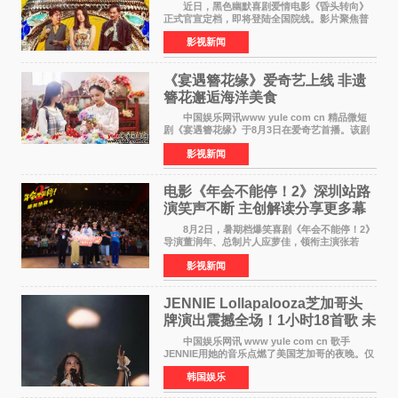
近日，黑色幽默喜剧爱情电影《昏头转向》
正式官宣定档，即将登陆全国院线。影片聚焦普
通人的荒诞生活，以戏谑诙谐的镜头语言、反转
影视新闻
不断的剧情，融合爆笑喜剧与细腻爱情元素，打
造出一部接地气
《宴遇簪花缘》爱奇艺上线 非遗
簪花邂逅海洋美食
中国娱乐网讯www yule com cn 精品微短
剧《宴遇簪花缘》于8月3日在爱奇艺首播。该剧
是泉州荣膺世界美食之都后推出的首部美食主题
影视新闻
文旅微短剧，实力派演员孙茜特别出演簪花非遗
传承人，她曾参演
电影《年会不能停！2》深圳站路
演笑声不断 主创解读分享更多幕
后创作
8月2日，暑期档爆笑喜剧《年会不能停！2》
导演董润年、总制片人应萝佳，领衔主演张若
昀、白客，主演酷酷的滕出席深圳路演，与观众
影视新闻
近距离趣味互动，畅聊创作细节与名场面，一路
笑声不断。影片讲
JENNIE Lollapalooza芝加哥头
牌演出震撼全场！1小时18首歌 未
发行新曲首度公开
中国娱乐网讯 www yule com cn 歌手
JENNIE用她的音乐点燃了美国芝加哥的夜晚。仅
需1小时，就足以证明K-pop女性solo艺人首次登
韩国娱乐
上Lollapalooza这一头衔的分量。她向世人展示
了为何自己能作为世