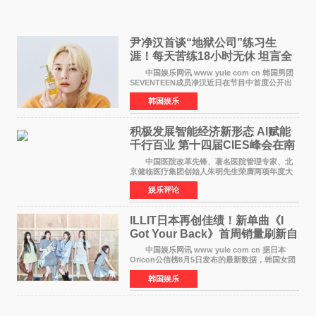
尹净汉首谈“地狱公司”练习生
涯！每天苦练18小时无休 坦言全
靠成员撑过来
中国娱乐网讯 www yule com cn 韩国男团
SEVENTEEN成员净汉近日在节目中首度公开出
道前的残酷练习生经历，并提及经纪公司Pledis
韩国娱乐
娱乐，引发广泛关注。 在8月2日播出的日本
TBS综艺节目《周
积极发展智能经济新形态 Al赋能
千行百业 第十四届CIES峰会在南
京盛大召开
中国医院改革先锋、著名医院管理专家、北
京健临医疗集团创始人朱明先生荣膺两项年度大
奖 2026年7月31日，盛夏金陵，长江之畔，
娱乐评论
以重落地·真务实·强链接为主题的2026&lsquo;人
工智能+&rsquo
ILLIT日本再创佳绩！新单曲《I
Got Your Back》首周销量刷新自
身纪录
中国娱乐网讯 www yule com cn 据日本
Oricon公信榜8月5日发布的最新数据，韩国女团
ILLIT在日本发行的第二张单曲《I Got Your
韩国娱乐
Back》首周销量达到71,009张，成功跻身最新一
期周单曲排行