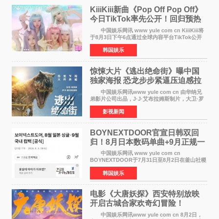
KiiiKiii新曲《Pop Off Pop Off》
今日TikTok率先公开！回归预热
全面启动
中国娱乐网讯 www yule com cn KiiiKiii将
于8月3日下午6点通过全球内容平台TikTok公开
将于10日发行的迷你三辑《WhyKiiiKiii》主打歌
韩国娱乐
〈Pop Off Pop Off〉的挑战视频，率先公开部分
音源和亮
惊悚大片《逃出绝命街》曝中国
独家海报 恐龙步步紧逼压迫感拉
满
中国娱乐网讯www yule com cn 由华纳兄
弟影片公司出品，J·J·艾布拉姆斯制片，大卫·罗
伯特·米切尔执导，好莱坞巨星安妮·海瑟薇、伊万
影视新闻
·麦克格雷格主演的2026年暑期惊悚恐龙大片《逃
出绝命
BOYNEXTDOOR官宣日韩双回
归！8月日本数码单曲+9月正规一
辑改版
中国娱乐网讯 www yule com cn
BOYNEXTDOOR于7月31日至8月2日在釜山社稷
室内体育馆举办了BOYNEXTDOOR TOUR
韩国娱乐
&lsquo;KNOCK ON Vol 2&rsquo; IN
BUSAN，与当地粉丝共度难忘时光。 在演
电影《大唐妖探》西安特别放映
开启古城合家欢奇幻冒险！
中国娱乐网讯www yule com cn 8月2日，