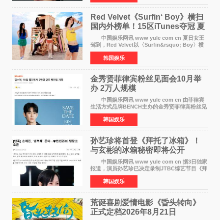
公益等多领域的
Red Velvet《Surfin‘ Boy》横扫
国内外榜单！15区iTunes夺冠 夏
日女王强势回归
中国娱乐网讯 www yule com cn 夏日女王
驾到，Red Velvet以〈Surfin&rsquo; Boy〉横
扫国内外榜单，获得音乐粉丝的热烈反响。
韩国娱乐
Red Velvet于3日发行了夏日迷你专辑《Velvet
Summer》，
金秀贤菲律宾粉丝见面会10月举
办 2万人规模
中国娱乐网讯 www yule com cn 由菲律宾
生活方式品牌BENCH主办的金秀贤菲律宾粉丝见
面会，将于10月2日在马尼拉SM Mall of
韩国娱乐
Asia（MOA）竞技场举行，预计规模达2万人。
这也是金秀贤自去年陷
孙艺珍将首登《拜托了冰箱》！
与玄彬的冰箱秘密即将公开
中国娱乐网讯 www yule com cn 据3日独家
报道，演员孙艺珍已决定录制JTBC综艺节目《拜
托了冰箱》，目前正在协调具体细节。这是孙艺
韩国娱乐
珍首次公开个人冰箱，也是她婚后首次以玄彬的
妻子身份参与
荒诞喜剧爱情电影《昏头转向》
正式定档2026年8月21日