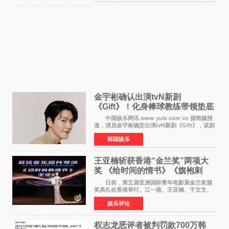
是张翼走进易学
金宇彬确认出演tvN新剧
《Gift》！化身棒球教练带领垫底
球队逆袭
中国娱乐网讯 www yule com cn 据韩媒报
道，演员金宇彬确定出演tvN新剧《Gift》，该剧
预计将于下半年播出，引发观众高度期待。
韩国娱乐
本剧改编自同名网络漫画，讲述一位经历意外事
故后获得特殊
王亚楠斩获香港“金兰奖”两项大
奖 《给时间的情书》《旗袍刺
客》双双获肯定
日前，第五届亚洲国际青年电影展金兰奖颁
奖典礼在香港举行。江一燕、王亚楠、于文文、
李东学等知名演员出席活动。著名演员、导演王
娱乐评论
亚楠凭借音乐故事片《给时间的情书》和院线电
影《旗袍刺客》
权志龙恶评者被判罚款700万韩