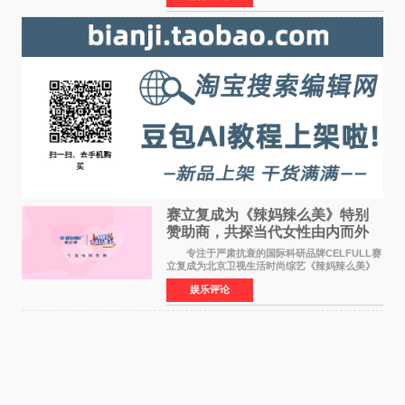
矢志不渝的初心
赛立复成为《辣妈辣么美》特别
赞助商，共探当代女性由内而外
活力美
专注于严肃抗衰的国际科研品牌CELFULL赛
立复成为北京卫视生活时尚综艺《辣妈辣么美》
的特别赞助商,明星辣妈袁咏仪倾情参与，向广大
娱乐评论
都市女性传递健康生活新主张，寄语当代女性在
家庭与自我之间