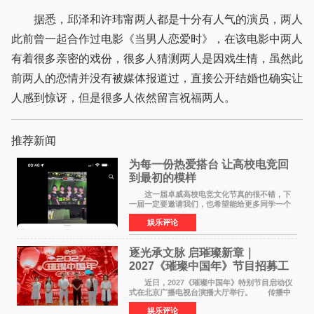
据悉，邱泽和许玮甯两人都是十分有人气的演员，两人
此前曾一起合作过电影《当男人恋爱时》，在该电影中两人
有着很多亲密的戏份，很多人猜测两人是因戏生情，虽然此
前两人的恋情并没有被媒体报道过，直接公开结婚也确实让
人感到惊讶，但是很多人依然留言祝福两人。
推荐新闻
为每一份热爱搭台 让高校电竞回
到最初的模样
这一届卓威高校电竞文化节真的很不错，下
一届一定要邀请我们，也希望能给更多同学一个
来到现场的机会。 2026卓威高校电竞文化节
娱乐评论
已经落下帷幕，在活动结束后，仍有不少高校电
竞社负责人和现
逐光承文脉 启璀璨新章｜
2027《璀璨中国年》节目招募工
作圆满启动
近日，2027《璀璨中国年》特别节目启动仪
式在北京广播电视台演播大厅举行。 传播中
华优秀传统文化，弘扬纯正国风艺术，打造高规
娱乐评论
格、高质感、正能量的文艺盛典，是璀璨中国年