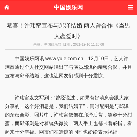
中国娱乐网
首页
新闻
女性
内地娱乐
恭喜！许玮甯宣布与邱泽结婚 两人曾合作《当男
港台娱乐
日本娱乐
韩国娱乐
欧美娱乐
人恋爱时》
体育花边
音乐新闻
影视新闻
内地明星八卦
港台明星八卦
日本韩国明星
欧美明星八卦
娱乐评论
来源： 中国娱乐网 日期：2021-12-10 11:18:08
八卦
中国娱乐网讯 www.yule.com.cn 12月10日，艺人许
玮甯通过个人社交网站晒出了与演员邱泽的亲密合影，并且
宣布与邱泽结婚，这也让网友们感到十分震惊。
许玮甯发文写到：“曾经说过，如果有好消息会跟大家
分享的，这个好消息是，我们结婚了”，同时配图是与邱泽
的亲密合影。照片中，许玮甯依偎在邱泽后背，笑容十分甜
蜜，而邱泽则是对着镜头微笑，两人手上也都带着戒指，看
起来十分幸福。网友们在震惊的同时也纷纷表示祝福。