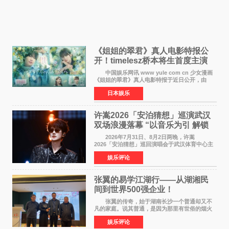
《姐姐的翠君》真人电影特报公
开！timelesz桥本将生首度主演
12月4日上映
中国娱乐网讯 www yule com cn 少女漫画
《姐姐的翠君》真人电影特报于近日公开，由
timelesz成员桥本将生担任主演，这也是他首次
日本娱乐
担任电影主演，引发高度关注。 女高中生咲
苗翠（中岛瑠菜
许嵩2026「安泊猜想」巡演武汉
双场浪漫落幕 “以音乐为引 解锁
江城记忆”
2026年7月31日、8月2日两晚，许嵩
2026「安泊猜想」巡回演唱会于武汉体育中心主
体育场盛大开唱。许嵩与数万歌迷在此相聚，从
娱乐评论
浪漫惬意的舞台设计到充满诚意与惊喜的现场互
动，共同开启了一场关于
张翼的易学江湖行——从湖湘民
间到世界500强企业！
张翼的传奇，始于湖南长沙一个普通却又不
凡的家庭。说其普通，是因为那里有世俗的烟火
气；说其不凡，是因为家中有一位洞悉天地玄机
娱乐评论
的长者——他的爷爷。作为当地的风水师，爷爷