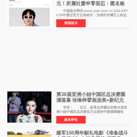
元！所属社重申零容忍：匿名账
号也难逃刑责
中国娱乐网讯 www yule com cn GALAXY
CORP通过官方立场表示：为保护所属艺人权志
龙的名誉和权益，将持续对网络上发生的名誉损
韩国娱乐
害、散布虚假事实、侮辱、恶意诽谤等行为采取
法律应对措施。
第36届亚洲小姐中国区总决赛圆
满落幕 张琳梓擘画选美+新纪元
导语： 近日，备受业界瞩目的第36届亚
洲小姐中国区总决赛在万众期待中圆满璀璨收
官。整场盛典汇聚万千芳华，不仅完成了新一届
娱乐评论
美丽代言人的加冕选拔，更在行业发展层面带来
颠覆性突破。活动
建军100周年献礼电影《准备战斗