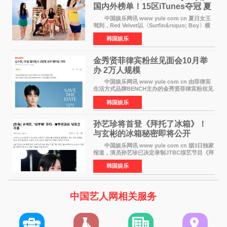
国内外榜单！15区iTunes夺冠 夏
日女王强势回归
中国娱乐网讯 www yule com cn 夏日女王
驾到，Red Velvet以〈Surfin&rsquo; Boy〉横
扫国内外榜单，获得音乐粉丝的热烈反响。
韩国娱乐
Red Velvet于3日发行了夏日迷你专辑《Velvet
Summer》，
金秀贤菲律宾粉丝见面会10月举
办 2万人规模
中国娱乐网讯 www yule com cn 由菲律宾
生活方式品牌BENCH主办的金秀贤菲律宾粉丝见
面会，将于10月2日在马尼拉SM Mall of
韩国娱乐
Asia（MOA）竞技场举行，预计规模达2万人。
这也是金秀贤自去年陷
孙艺珍将首登《拜托了冰箱》！
与玄彬的冰箱秘密即将公开
中国娱乐网讯 www yule com cn 据3日独家
报道，演员孙艺珍已决定录制JTBC综艺节目《拜
托了冰箱》，目前正在协调具体细节。这是孙艺
韩国娱乐
珍首次公开个人冰箱，也是她婚后首次以玄彬的
妻子身份参与
中国艺人网相关服务