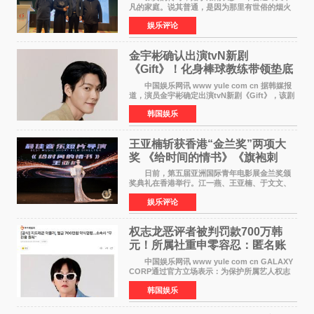
凡的家庭。说其普通，是因为那里有世俗的烟火
气；说其不凡，是因为家中有一位洞悉天地玄机
娱乐评论
的长者——他的爷爷。作为当地的风水师，爷爷
是张翼走进易学
金宇彬确认出演tvN新剧
《Gift》！化身棒球教练带领垫底
球队逆袭
中国娱乐网讯 www yule com cn 据韩媒报
道，演员金宇彬确定出演tvN新剧《Gift》，该剧
预计将于下半年播出，引发观众高度期待。
韩国娱乐
本剧改编自同名网络漫画，讲述一位经历意外事
故后获得特殊
王亚楠斩获香港“金兰奖”两项大
奖 《给时间的情书》《旗袍刺
客》双双获肯定
日前，第五届亚洲国际青年电影展金兰奖颁
奖典礼在香港举行。江一燕、王亚楠、于文文、
李东学等知名演员出席活动。著名演员、导演王
娱乐评论
亚楠凭借音乐故事片《给时间的情书》和院线电
影《旗袍刺客》
权志龙恶评者被判罚款700万韩
元！所属社重申零容忍：匿名账
号也难逃刑责
中国娱乐网讯 www yule com cn GALAXY
CORP通过官方立场表示：为保护所属艺人权志
龙的名誉和权益，将持续对网络上发生的名誉损
韩国娱乐
害、散布虚假事实、侮辱、恶意诽谤等行为采取
法律应对措施。