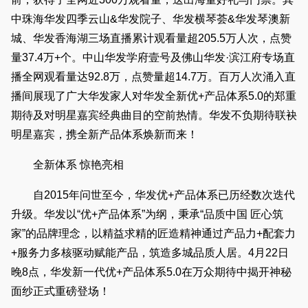
中珠海华发四季云山&华发院子、华发横琴荟&华发琴澳新
城、华发香海湖三场直播累计观看量超205.5万人次，点赞
量37.4万+个。中山华发学府壹号及佛山华发·滨江府专场直
播全网观看量达92.8万，点赞量超14.7万。百万人次涌入直
播间展现了广大华发家人对华发全新优+产品体系5.0的郑重
期待及对明星嘉宾经典曲目的空前热情。华发不负期待联袂
明星嘉宾，携全新产品体系焕新而来！
全新体系 惊艳亮相
自2015年问世至今，华发优+产品体系已历经数次迭代
升级。华发以“优+产品体系”为纲，秉承“品质中国 匠心筑
家”的品牌理念，以精益求精的匠造精神通过产品力+配套力
+服务力多核驱动赋能产品，筑造多城品质人居。4月22日
晚8点，华发新一代优+产品体系5.0在万众期待中揭开神秘
面纱正式重磅登场！