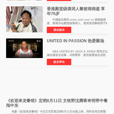
人，两人将作
香港殿堂级填词人黎彼得病逝 享
年76岁​
中国娱乐网讯 www yule com cn 据港媒报
道，香港乐坛殿堂级填词人、资深演员黎彼得于8
月5日上午因病离世，终年76岁。好友钟志光透
港台娱乐
露，黎彼得今年3月中风后便卧床休养，身体机能
持续衰退，最
UNITED IN PASSION 热爱聚场
NBA UNITED BY JACK & JONES 郑州正弘
城全国首店启幕，与特雷西・麦克格雷迪共启热
爱 2026 年7 月21 日，
娱乐评论
NBAUNITEDBYJACK&JONES 全国首店，于郑
州正弘城正式启幕。NBA 传奇球星
《欢迎来龙餐馆》定档8月11日 文牧野沈腾蒋奇明带中餐
闯中东
电影《欢迎来龙餐馆》今日正式官宣定档8月11日全国上映，同时发布定档预