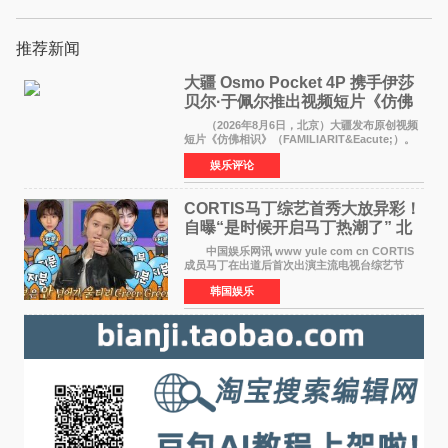
推荐新闻
大疆 Osmo Pocket 4P 携手伊莎
贝尔·于佩尔推出视频短片《仿佛
相识》
（2026年8月6日，北京）大疆发布原创视频
短片《仿佛相识》（FAMILIARIT&Eacute;）。
视频短片由戛纳国际电影节最佳女演员伊莎贝尔·
娱乐评论
于佩尔（Isabelle Huppert）主演，全程使用大
疆首款双主摄口
CORTIS马丁综艺首秀大放异彩！
自曝“是时候开启马丁热潮了” 北
美巡演火热进行中
中国娱乐网讯 www yule com cn CORTIS
成员马丁在出道后首次出演主流电视台综艺节
目，展现了多才多艺的魅力。 马丁出演了5日
韩国娱乐
播出的MBC《Radio Star》Fashion与Passion
之间，I&lsquo;m