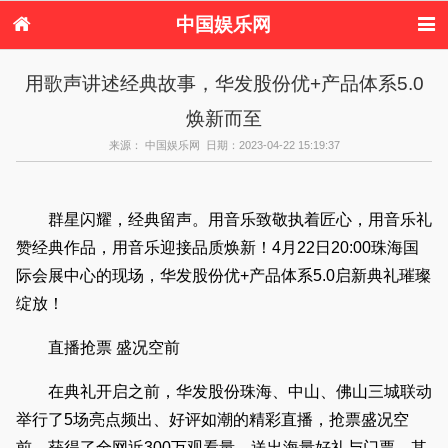
中国娱乐网
首页
新闻
女性
内地娱乐
用歌声讲述经典故事，华发股份优+产品体系5.0
港台娱乐
日本娱乐
韩国娱乐
欧美娱乐
焕新而至
体育花边
音乐新闻
影视新闻
内地明星八卦
港台明星八卦
日本韩国明星
欧美明星八卦
娱乐评论
来源： 中国娱乐网 日期：2023-04-22 15:19:37
八卦
群星闪耀，经典留声。用音乐致敬执着匠心，用音乐礼
赞经典作品，用音乐迎接品质焕新！4月22日20:00珠海国
际会展中心的现场，华发股份优+产品体系5.0启新典礼璀璨
绽放！
直播抢票 盛况空前
在典礼开启之前，华发股份珠海、中山、佛山三城联动
举行了5场亮点频出、好评如潮的精彩直播，抢票盛况空
前，获得了全网近300万观看量，送出海量好礼与门票。其