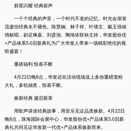
群星闪耀 经典留声
一个个经典的声音，一个时代不老的记忆。时光会渐渐
流逝但经典永不褪色。陈慧娴、林子祥、叶倩文、戴玉强倾
情献唱，尉迟琳嘉、刘彦池、陶珞依联袂主持，华发股份优
+产品体系5.0启新典礼为广大华发人带来一场精彩绝伦的视
听盛宴！
重磅福利 惊喜不断
4月22日晚8点，华发还在活动现场送上多份重磅宠粉
大礼，多轮抽奖，惊喜不断。
焕新经典 盛启新章
用歌声讲述经典故事，用音乐见证品质焕新。4月22日
晚8点，珠海国际会展中心，华发股份优+产品体系5.0启新
典礼共同见证华发新一代优+产品体系焕新而来。