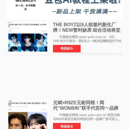
THE BOYZ以9人组签约新生厂
牌！NEW暂时缺席 组合活动将坚
定不移继续
中国娱乐网讯 www yule com cn 6日，
THE BOYZ表示：我们9人一致决定继续进行THE
BOYZ组合活动，并且已经完成了组合团体活动
韩国娱乐
签约。目前正在新生厂牌下进行活动准备。尚未
离开THE BOYZ原所
元斌×RIIZE元彬同框！两
代“WONBIN”联手代言同一品牌
颜值天花板合体
中国娱乐网讯 www yule com cn 演员元斌
与RIIZE成员元彬共同担任同一品牌广告代言人。
6日据独家报道，继演员元斌之后，RIIZE元彬最
韩国娱乐
近也被选为某在线中介平台A公司的共同广告代言