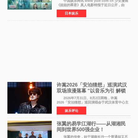
中国娱乐网讯 www yule com cn 少女漫画
《姐姐的翠君》真人电影特报于近日公开，由
timelesz成员桥本将生担任主演，这也是他首次
日本娱乐
担任电影主演，引发高度关注。 女高中生咲
苗翠（中岛瑠菜
许嵩2026「安泊猜想」巡演武汉
双场浪漫落幕 “以音乐为引 解锁
江城记忆”
2026年7月31日、8月2日两晚，许嵩
2026「安泊猜想」巡回演唱会于武汉体育中心主
体育场盛大开唱。许嵩与数万歌迷在此相聚，从
娱乐评论
浪漫惬意的舞台设计到充满诚意与惊喜的现场互
动，共同开启了一场关于
张翼的易学江湖行——从湖湘民
间到世界500强企业！
张翼的传奇，始于湖南长沙一个普通却又不