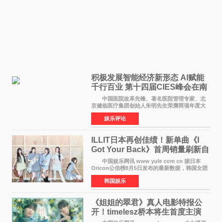
积极发展智能经济新形态 Al赋能
千行百业 第十四届CIES峰会在南
京盛大召开
中国医院改革先锋、著名医院管理专家、北
京健临医疗集团创始人朱明先生荣膺两项年度大
奖 2026年7月31日，盛夏金陵，长江之畔，
娱乐评论
以重落地·真务实·强链接为主题的2026&lsquo;人
工智能+&rsquo
ILLIT日本再创佳绩！新单曲《I
Got Your Back》首周销量刷新自
身纪录
中国娱乐网讯 www yule com cn 据日本
Oricon公信榜8月5日发布的最新数据，韩国女团
ILLIT在日本发行的第二张单曲《I Got Your
韩国娱乐
Back》首周销量达到71,009张，成功跻身最新一
期周单曲排行
《姐姐的翠君》真人电影特报公
开！timelesz桥本将生首度主演
12月4日上映