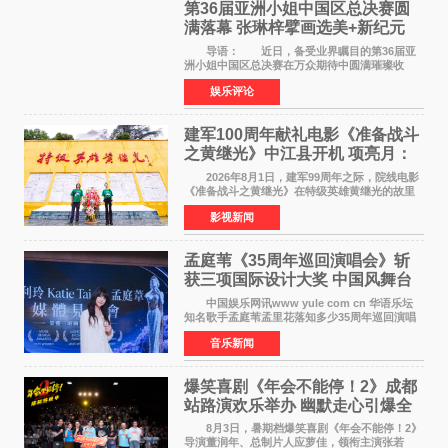
第36届亚洲小姐中国区总决赛圆
满落幕 张琳梓擘画选美+新纪元
导语： 近日，备受业界瞩目的第36届亚
洲小姐中国区总决赛在万众期待中圆满璀璨收
官。整场盛典汇聚万千芳华，不仅完成了新一届
娱乐评论
美丽代言人的加冕选拔，更在行业发展层面带来
颠覆性突破。活动
建军100周年献礼电影《准备战斗
之黄继光》中江县开机 项亮月：
以光影为笔，书写英雄赞歌
2026年8月1日，建军99周年之际，院线电影
《准备战斗之黄继光》在特级英雄黄继光的故里
——四川省德阳市中江县黄继光出生地正式开
影视新闻
机。本片出品人、总制片人项亮月主持开机仪
式，&zwnj;特级英雄
孟庭苇《35周年巡回演唱会》斩
获三项国际设计大奖 中国风舞台
美学获全球认可
中国娱乐网讯www yule com cn 华语乐坛
知名歌手孟庭苇孟里花落知多少35周年巡回演唱
会再传喜讯。该演唱会先后荣获美国MUSE
音乐新闻
Creative Awards白金奖（Platinum Winner）、
英国London Design
爆笑喜剧《年会不能停！2》成都
站路演欢乐举办 幽默走心引爆全
场共鸣
8月3日，暑期档爆笑喜剧《年会不能停！2》
导演董润年、总制片人应萝佳，领衔主演张若