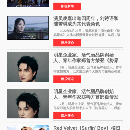
昀、白客，惊喜出演庄达菲，特别主演孙艺洲，
影视新闻
特别出演田雨，友情出演欧阳奋强出席成都路
演，与观众近距离互
演员凌嘉出道四周年，刘诗语和
陆雪琪成为其代表角色
2022年6月27日，演员凌嘉主演的电影《辣
妈犟爸》央视电影频道黄金时段首播。其后，该
电影在央视电影频道多次复播（2022年8月10
娱乐评论
日，2022年9月30日，2023年7月17日，2025年7
月14日）。除了多次复
明星企业家、活气丽品牌创始
人、青年作家郑善方荣登《势界
POWERCIRCLES》6月刊
6月，明星企业家、活气丽品牌创始人、青年
作家郑善方，以其出众的个人魅力与在商业领域
的卓越建树，成功登上《势界
娱乐评论
POWERCIRCLES》，展现了他在时尚与商业领
域的双重影响力。 明星企业家、青
明星企业家、活气丽品牌创始
人、青年作家郑善方首部自传发
布， 书写跨界创业者的成长答卷
7月，明星企业家、活气丽品牌创始人、青年
作家郑善方的首部个人自传《能言善方——我的
跨界人生》正式发行。这本书以他的人生轨迹为
娱乐评论
脉络，首次完整公开了从逐梦少年到横跨美业、
公益等多领域的
Red Velvet《Surfin‘ Boy》横扫