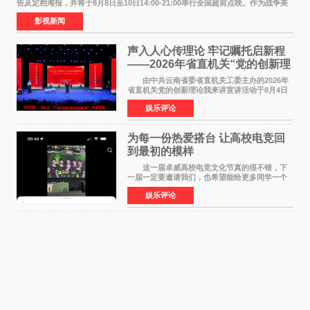
告及定档海报，并将于8月8日至10日14:00-21:00举行全国超前点映。作为战争美
食大片，影片讲述的是中国厨师徐福（沈腾
影视新闻
声入人心传理论 牢记嘱托启新程
——2026年省直机关“党的创新理
论我来讲”宣讲活动圆满落幕
由中共云南省委省直机关工委主办的2026年
省直机关党的创新理论我来讲宣讲活动于8月4日
至5日在昆明举办。活动以 "牢记嘱托 感恩奋进
娱乐评论
开创云南发展新局面 "为主题，坚持以新时代中国
特色社会主义
为每一份热爱搭台 让高校电竞回
到最初的模样
这一届卓威高校电竞文化节真的很不错，下
一届一定要邀请我们，也希望能给更多同学一个
来到现场的机会。 2026卓威高校电竞文化节
娱乐评论
已经落下帷幕，在活动结束后，仍有不少高校电
竞社负责人和现