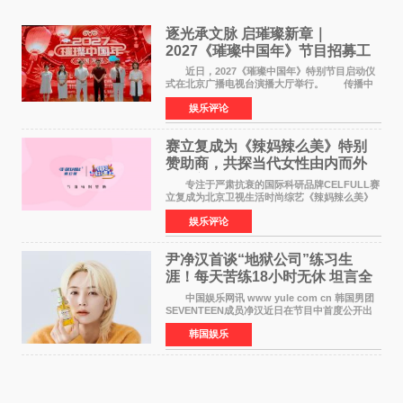
逐光承文脉 启璀璨新章｜
2027《璀璨中国年》节目招募工
作圆满启动
近日，2027《璀璨中国年》特别节目启动仪
式在北京广播电视台演播大厅举行。 传播中
华优秀传统文化，弘扬纯正国风艺术，打造高规
娱乐评论
格、高质感、正能量的文艺盛典，是璀璨中国年
矢志不渝的初心
赛立复成为《辣妈辣么美》特别
赞助商，共探当代女性由内而外
活力美
专注于严肃抗衰的国际科研品牌CELFULL赛
立复成为北京卫视生活时尚综艺《辣妈辣么美》
的特别赞助商,明星辣妈袁咏仪倾情参与，向广大
娱乐评论
都市女性传递健康生活新主张，寄语当代女性在
家庭与自我之间
尹净汉首谈“地狱公司”练习生
涯！每天苦练18小时无休 坦言全
靠成员撑过来
中国娱乐网讯 www yule com cn 韩国男团
SEVENTEEN成员净汉近日在节目中首度公开出
道前的残酷练习生经历，并提及经纪公司Pledis
韩国娱乐
娱乐，引发广泛关注。 在8月2日播出的日本
TBS综艺节目《周