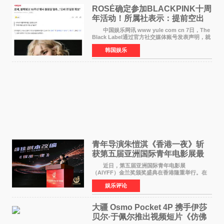
ROSÉ确定参加BLACKPINK十周
年活动！所属社表示：提前空出
了时间
中国娱乐网讯 www yule com cn 7日，The
Black Label通过官方社交媒体账号发表声明，就
近期网络上关于ROS&Eacute;个人行程及是否参
韩国娱乐
加BLACKPINK出道纪念活动的种种猜测作出正
式回应。 Th
青年导演朱愷淇《香港一夜》斩
获第五届亚洲国际青年电影展最
佳剧本改编奖
近日，第五届亚洲国际青年电影展
（AIYFF）金兰奖颁奖盛典在香港隆重举行。在
这场汇聚数百位海内外电影人、文化界人士及媒
娱乐评论
体代表的亚洲青年影视盛会上，香港本土电影
《香港一夜》（Dawn in Ho
大疆 Osmo Pocket 4P 携手伊莎
贝尔·于佩尔推出视频短片《仿佛