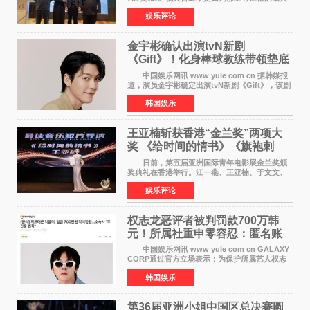
气；说其不凡，是因为家中有一位洞悉天地玄机
娱乐评论
的长者——他的爷爷。作为当地的风水师，爷爷
是张翼走进易学
金宇彬确认出演tvN新剧
《Gift》！化身棒球教练带领垫底
球队逆袭
中国娱乐网讯 www yule com cn 据韩媒报
道，演员金宇彬确定出演tvN新剧《Gift》，该剧
预计将于下半年播出，引发观众高度期待。
韩国娱乐
本剧改编自同名网络漫画，讲述一位经历意外事
故后获得特殊
王亚楠斩获香港“金兰奖”两项大
奖 《给时间的情书》《旗袍刺
客》双双获肯定
日前，第五届亚洲国际青年电影展金兰奖颁
奖典礼在香港举行。江一燕、王亚楠、于文文、
李东学等知名演员出席活动。著名演员、导演王
娱乐评论
亚楠凭借音乐故事片《给时间的情书》和院线电
影《旗袍刺客》
权志龙恶评者被判罚款700万韩
元！所属社重申零容忍：匿名账
号也难逃刑责
中国娱乐网讯 www yule com cn GALAXY
CORP通过官方立场表示：为保护所属艺人权志
龙的名誉和权益，将持续对网络上发生的名誉损
韩国娱乐
害、散布虚假事实、侮辱、恶意诽谤等行为采取
法律应对措施。
第36届亚洲小姐中国区总决赛圆