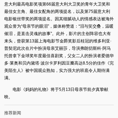
意大利最高电影奖项第66届意大利大卫奖的青年大卫奖和
最佳女主角、最佳女配角的两项提名，以及第75届意大利
电影银丝带奖的两项提名。因其细腻动人的情感表达被海外
观众誉为“母亲节的眼泪”，媒体称赞道：“泪与笑交叠，温暖
催泪，是直击灵魂的故事”。此外，影片的主创阵容也大有
来头，曾获第13届上海电影节金爵奖影后桂冠的维多利亚·
普契尼此次在片中扮演母亲艾丽莎，导演弗朗切斯科·阿马
托曾拿下金球奖年度最佳喜剧奖，父女二人的扮演者爱德华
多·莱奥和贝内黛塔·波尔卡罗利因豆瓣高达8.5分的佳作《完
美陌生人》被中国观众熟知，实力强大的班底令人期待满
满。
电影《妈妈的礼物》将于5月13日母亲节前夕真挚献
映。
推荐新闻