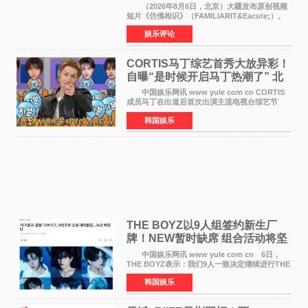
相识》
（2026年8月6日，北京）大疆发布原创视频
短片《仿佛相识》（FAMILIARIT&Eacute;）。
视频短片由戛纳国际电影节最佳女演员伊莎贝尔·
娱乐评论
于佩尔（Isabelle Huppert）主演，全程使用大
疆首款双主摄口
CORTIS马丁综艺首秀大放异彩！
自曝“是时候开启马丁热潮了” 北
美巡演火热进行中
中国娱乐网讯 www yule com cn CORTIS
成员马丁在出道后首次出演主流电视台综艺节
目，展现了多才多艺的魅力。 马丁出演了5日
韩国娱乐
播出的MBC《Radio Star》Fashion与Passion
之间，I&lsquo;m
THE BOYZ以9人组签约新生厂
牌！NEW暂时缺席 组合活动将坚
定不移继续
中国娱乐网讯 www yule com cn 6日，
THE BOYZ表示：我们9人一致决定继续进行THE
BOYZ组合活动，并且已经完成了组合团体活动
韩国娱乐
签约。目前正在新生厂牌下进行活动准备。尚未
离开THE BOYZ原所