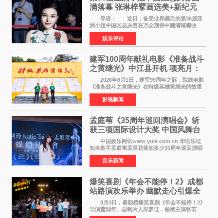
满落幕 张琳梓擘画选美+新纪元
导语： 近日，备受业界瞩目的第36届亚
洲小姐中国区总决赛在万众期待中圆满璀璨收
官。整场盛典汇聚万千芳华，不仅完成了新一届
娱乐评论
美丽代言人的加冕选拔，更在行业发展层面带来
颠覆性突破。活动
建军100周年献礼电影《准备战斗
之黄继光》中江县开机 项亮月：
以光影为笔，书写英雄赞歌
2026年8月1日，建军99周年之际，院线电影
《准备战斗之黄继光》在特级英雄黄继光的故里
——四川省德阳市中江县黄继光出生地正式开
影视新闻
机。本片出品人、总制片人项亮月主持开机仪
式，&zwnj;特级英雄
孟庭苇《35周年巡回演唱会》斩
获三项国际设计大奖 中国风舞台
美学获全球认可
中国娱乐网讯www yule com cn 华语乐坛
知名歌手孟庭苇孟里花落知多少35周年巡回演唱
会再传喜讯。该演唱会先后荣获美国MUSE
音乐新闻
Creative Awards白金奖（Platinum Winner）、
英国London Design
爆笑喜剧《年会不能停！2》成都
站路演欢乐举办 幽默走心引爆全
场共鸣
8月3日，暑期档爆笑喜剧《年会不能停！2》
导演董润年、总制片人应萝佳，领衔主演张若
昀、白客，惊喜出演庄达菲，特别主演孙艺洲，