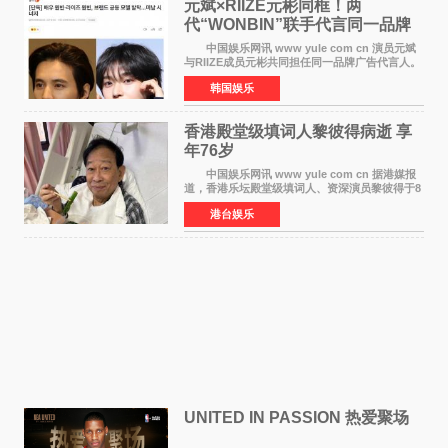
元斌×RIIZE元彬同框！两
代“WONBIN”联手代言同一品牌
颜值天花板合体
中国娱乐网讯 www yule com cn 演员元斌
与RIIZE成员元彬共同担任同一品牌广告代言人。
6日据独家报道，继演员元斌之后，RIIZE元彬最
韩国娱乐
近也被选为某在线中介平台A公司的共同广告代言
人，两人将作
香港殿堂级填词人黎彼得病逝 享
年76岁​
中国娱乐网讯 www yule com cn 据港媒报
道，香港乐坛殿堂级填词人、资深演员黎彼得于8
月5日上午因病离世，终年76岁。好友钟志光透
港台娱乐
露，黎彼得今年3月中风后便卧床休养，身体机能
持续衰退，最
UNITED IN PASSION 热爱聚场