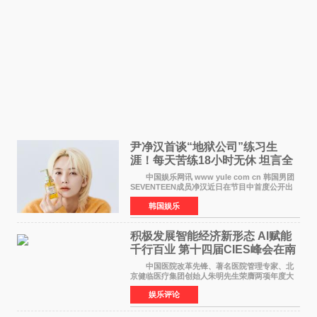
尹净汉首谈“地狱公司”练习生
涯！每天苦练18小时无休 坦言全
靠成员撑过来
中国娱乐网讯 www yule com cn 韩国男团
SEVENTEEN成员净汉近日在节目中首度公开出
道前的残酷练习生经历，并提及经纪公司Pledis
韩国娱乐
娱乐，引发广泛关注。 在8月2日播出的日本
TBS综艺节目《周
积极发展智能经济新形态 Al赋能
千行百业 第十四届CIES峰会在南
京盛大召开
中国医院改革先锋、著名医院管理专家、北
京健临医疗集团创始人朱明先生荣膺两项年度大
奖 2026年7月31日，盛夏金陵，长江之畔，
娱乐评论
以重落地·真务实·强链接为主题的2026&lsquo;人
工智能+&rsquo