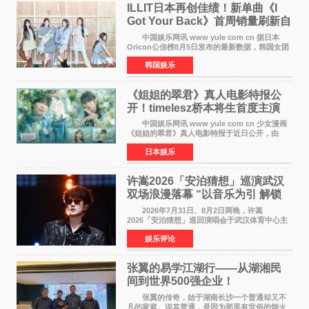
ILLIT日本再创佳绩！新单曲《I
Got Your Back》首周销量刷新自
身纪录
中国娱乐网讯 www yule com cn 据日本
Oricon公信榜8月5日发布的最新数据，韩国女团
ILLIT在日本发行的第二张单曲《I Got Your
韩国娱乐
Back》首周销量达到71,009张，成功跻身最新一
期周单曲排行
《姐姐的翠君》真人电影特报公
开！timelesz桥本将生首度主演
12月4日上映
中国娱乐网讯 www yule com cn 少女漫画
《姐姐的翠君》真人电影特报于近日公开，由
timelesz成员桥本将生担任主演，这也是他首次
日本娱乐
担任电影主演，引发高度关注。 女高中生咲
苗翠（中岛瑠菜
许嵩2026「安泊猜想」巡演武汉
双场浪漫落幕 “以音乐为引 解锁
江城记忆”
2026年7月31日、8月2日两晚，许嵩
2026「安泊猜想」巡回演唱会于武汉体育中心主
体育场盛大开唱。许嵩与数万歌迷在此相聚，从
娱乐评论
浪漫惬意的舞台设计到充满诚意与惊喜的现场互
动，共同开启了一场关于
张翼的易学江湖行——从湖湘民
间到世界500强企业！
张翼的传奇，始于湖南长沙一个普通却又不
凡的家庭。说其普通，是因为那里有世俗的烟火