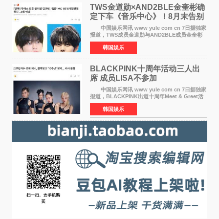
TWS金道勋×AND2BLE金奎彬确
定下车《音乐中心》！8月末告别
MC席位
中国娱乐网讯 www yule com cn 7日据独家
报道，TWS成员金道勋与AND2BLE成员金奎彬
将于8月离开《音乐中心》MC的位置。 金道
韩国娱乐
勋与金奎彬于去年3月与H2H A-NA一起被选为
《音乐中心》MC，约1
BLACKPINK十周年活动三人出
席 成员LISA不参加
中国娱乐网讯 www yule com cn 7日据独家
报道，BLACKPINK出道十周年Meet & Greet活
动将由智秀、ROS&Eacute;、JENNIE出席，
韩国娱乐
LISA将缺席。 此前BLACKPINK所属社YG并
未为组合出道十周年做