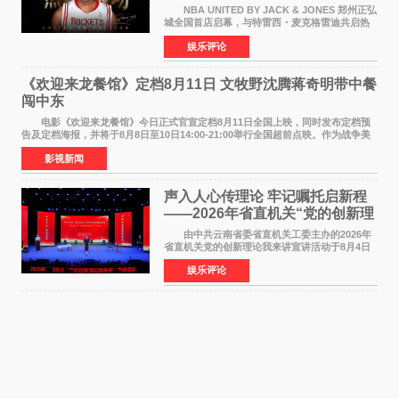
NBA UNITED BY JACK & JONES 郑州正弘
城全国首店启幕，与特雷西・麦克格雷迪共启热
爱 2026 年7 月21 日，
娱乐评论
NBAUNITEDBYJACK&JONES 全国首店，于郑
州正弘城正式启幕。NBA 传奇球星
《欢迎来龙餐馆》定档8月11日 文牧野沈腾蒋奇明带中餐
闯中东
电影《欢迎来龙餐馆》今日正式官宣定档8月11日全国上映，同时发布定档预
告及定档海报，并将于8月8日至10日14:00-21:00举行全国超前点映。作为战争美
食大片，影片讲述的是中国厨师徐福（沈腾
影视新闻
声入人心传理论 牢记嘱托启新程
——2026年省直机关“党的创新理
论我来讲”宣讲活动圆满落幕
由中共云南省委省直机关工委主办的2026年
省直机关党的创新理论我来讲宣讲活动于8月4日
至5日在昆明举办。活动以 "牢记嘱托 感恩奋进
娱乐评论
开创云南发展新局面 "为主题，坚持以新时代中国
特色社会主义