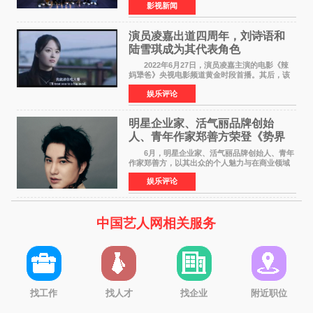
影视新闻
特别出演田雨，友情出演欧阳奋强出席成都路
演，与观众近距离互
演员凌嘉出道四周年，刘诗语和
陆雪琪成为其代表角色
2022年6月27日，演员凌嘉主演的电影《辣
妈犟爸》央视电影频道黄金时段首播。其后，该
电影在央视电影频道多次复播（2022年8月10
娱乐评论
日，2022年9月30日，2023年7月17日，2025年7
月14日）。除了多次复
明星企业家、活气丽品牌创始
人、青年作家郑善方荣登《势界
POWERCIRCLES》6月刊
6月，明星企业家、活气丽品牌创始人、青年
作家郑善方，以其出众的个人魅力与在商业领域
的卓越建树，成功登上《势界
娱乐评论
POWERCIRCLES》，展现了他在时尚与商业领
域的双重影响力。 明星企业家、青
中国艺人网相关服务
找工作
找人才
找企业
附近职位