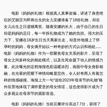
电影《妈妈的礼物》根据真人真事改编，讲述了身患绝
症的艾丽莎为即将出生的女儿安娜准备了18份礼物，却在
女儿出生之日遗憾离世。随着安娜的长大，由于自己的生日
却是妈妈的忌日，每一年拆礼物成为了她的负担。强大的压
力下，安娜在18岁生日当天离家出走，却意外地撞上了怀
孕时的妈妈，母女俩开始以一种奇妙的方式认识和相处......
电影《妈妈的礼物》作为一部聚焦母女关系的影片，呈现了
母女之间多样化的相处模式，以及生死命题下动人的情感力
量。此次曝光的定档海报色彩温暖浓烈，画面中母女身影相
融，在光晕的照耀下神情却略显悲伤，令人好奇两人有着怎
样的情感碰撞。海报上方一句“送给2023年母亲节的礼物”格
外应景地体现了满怀爱意的母女情谊，这也使得影片成为了
众多观众在母亲节的观影首选。
电影《妈妈的礼物》当前豆瓣评分高达7.7分，获得了