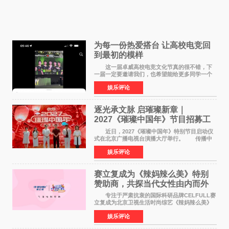
为每一份热爱搭台 让高校电竞回
到最初的模样
这一届卓威高校电竞文化节真的很不错，下
一届一定要邀请我们，也希望能给更多同学一个
来到现场的机会。 2026卓威高校电竞文化节
娱乐评论
已经落下帷幕，在活动结束后，仍有不少高校电
竞社负责人和现
逐光承文脉 启璀璨新章｜
2027《璀璨中国年》节目招募工
作圆满启动
近日，2027《璀璨中国年》特别节目启动仪
式在北京广播电视台演播大厅举行。 传播中
华优秀传统文化，弘扬纯正国风艺术，打造高规
娱乐评论
格、高质感、正能量的文艺盛典，是璀璨中国年
矢志不渝的初心
赛立复成为《辣妈辣么美》特别
赞助商，共探当代女性由内而外
活力美
专注于严肃抗衰的国际科研品牌CELFULL赛
立复成为北京卫视生活时尚综艺《辣妈辣么美》
的特别赞助商,明星辣妈袁咏仪倾情参与，向广大
娱乐评论
都市女性传递健康生活新主张，寄语当代女性在
家庭与自我之间