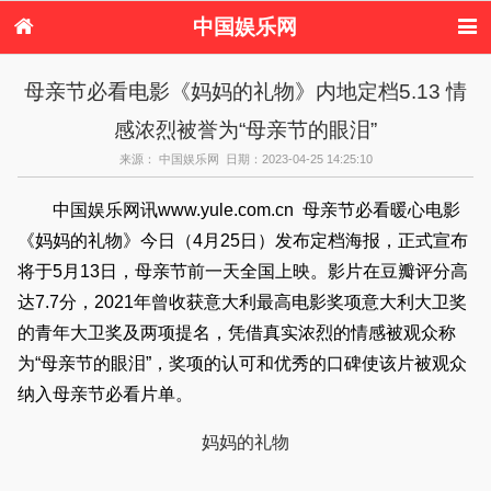
中国娱乐网
首页
新闻
女性
内地娱乐
母亲节必看电影《妈妈的礼物》内地定档5.13 情
港台娱乐
日本娱乐
韩国娱乐
欧美娱乐
感浓烈被誉为“母亲节的眼泪”
体育花边
音乐新闻
影视新闻
内地明星八卦
港台明星八卦
日本韩国明星
欧美明星八卦
娱乐评论
来源： 中国娱乐网 日期：2023-04-25 14:25:10
八卦
中国娱乐网讯www.yule.com.cn 母亲节必看暖心电影
《妈妈的礼物》今日（4月25日）发布定档海报，正式宣布
将于5月13日，母亲节前一天全国上映。影片在豆瓣评分高
达7.7分，2021年曾收获意大利最高电影奖项意大利大卫奖
的青年大卫奖及两项提名，凭借真实浓烈的情感被观众称
为“母亲节的眼泪”，奖项的认可和优秀的口碑使该片被观众
纳入母亲节必看片单。
妈妈的礼物