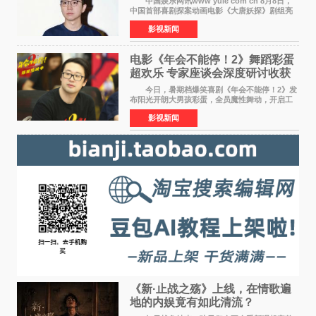
中国娱乐网讯www yule com cn 8月8日，
中国首部喜剧探案动画电影《大唐妖探》剧组亮
相西安，举办线下见面会活动。导演程腾、联合
影视新闻
导演黄珉、总制片人曹紫建、制片人李莹莹、领
衔声音出演雷淞然
电影《年会不能停！2》舞蹈彩蛋
超欢乐 专家座谈会深度研讨收获
满满
今日，暑期档爆笑喜剧《年会不能停！2》发
布阳光开朗大男孩彩蛋，全员魔性舞动，开启工
位狂欢模式。影片于昨日同步举办专家座谈会，
影视新闻
导演董润年、总制片人应萝佳出席现场，与一众
业内、学界专家
《新·止战之殇》上线，在情歌遍
地的内娱竟有如此清流？