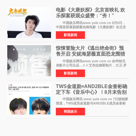
电影《大唐妖探》北京首映礼 欢
乐探案获观众盛赞：“夯！”
中国娱乐网讯www yule com cn 8月6日，
中国首部喜剧探案动画电影《大唐妖探》在北京
举办电影首映礼。导演程腾、联合导演黄珉、总
影视新闻
制片人曹紫建、制片人李莹莹，配音导演张喆，
对白指导程寅，领
惊悚冒险大片《逃出绝命街》预
售开启 安妮海瑟薇直面恐龙围猎
中国娱乐网讯www yule com cn 由华纳兄
弟影片公司出品，J·J·艾布拉姆斯制片，大卫·罗
伯特·米切尔执导，好莱坞巨星安妮·海瑟薇和伊万
影视新闻
·麦克格雷格领衔主演的2026暑期惊悚冒险大片
《逃出绝
TWS金道勋×AND2BLE金奎彬确
定下车《音乐中心》！8月末告别
MC席位
中国娱乐网讯 www yule com cn 7日据独家
报道，TWS成员金道勋与AND2BLE成员金奎彬
将于8月离开《音乐中心》MC的位置。 金道
韩国娱乐
勋与金奎彬于去年3月与H2H A-NA一起被选为
《音乐中心》MC，约1