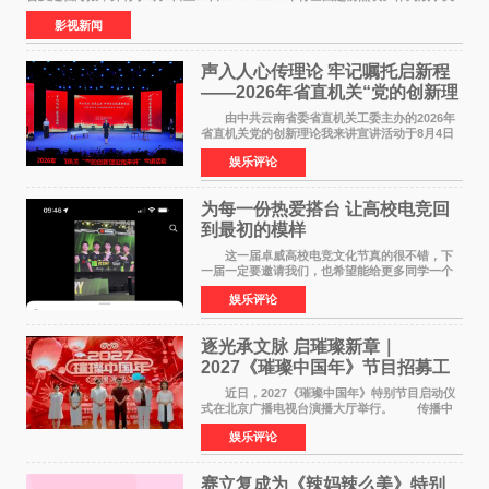
食大片，影片讲述的是中国厨师徐福（沈腾
影视新闻
声入人心传理论 牢记嘱托启新程
——2026年省直机关“党的创新理
论我来讲”宣讲活动圆满落幕
由中共云南省委省直机关工委主办的2026年
省直机关党的创新理论我来讲宣讲活动于8月4日
至5日在昆明举办。活动以 "牢记嘱托 感恩奋进
娱乐评论
开创云南发展新局面 "为主题，坚持以新时代中国
特色社会主义
为每一份热爱搭台 让高校电竞回
到最初的模样
这一届卓威高校电竞文化节真的很不错，下
一届一定要邀请我们，也希望能给更多同学一个
来到现场的机会。 2026卓威高校电竞文化节
娱乐评论
已经落下帷幕，在活动结束后，仍有不少高校电
竞社负责人和现
逐光承文脉 启璀璨新章｜
2027《璀璨中国年》节目招募工
作圆满启动
近日，2027《璀璨中国年》特别节目启动仪
式在北京广播电视台演播大厅举行。 传播中
华优秀传统文化，弘扬纯正国风艺术，打造高规
娱乐评论
格、高质感、正能量的文艺盛典，是璀璨中国年
矢志不渝的初心
赛立复成为《辣妈辣么美》特别