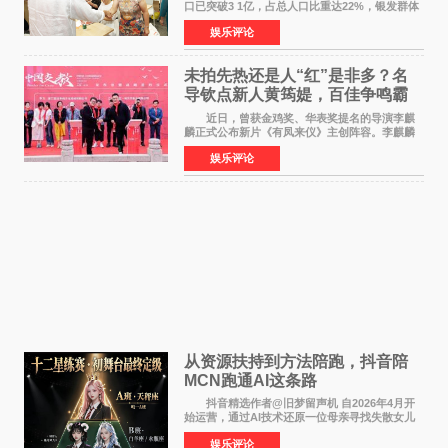
口已突破3 1亿，占总人口比重达22%，银发群体
的精神文化需求日益凸显。2024年1月，国务院办
娱乐评论
公厅印发《关于发展银发经济增进老年人福祉的
意见》——这是
未拍先热还是人“红”是非多？名
导钦点新人黄筠媞，百佳争鸣霸
气回应
近日，曾获金鸡奖、华表奖提名的导演李麒
麟正式公布新片《有凤来仪》主创阵容。李麒麟
早年凭电影《华容道》获得金鸡奖、华表奖提
娱乐评论
名，此后长期参与国内外电影制作，其担任制片
人参与的作品亦曾
从资源扶持到方法陪跑，抖音陪
MCN跑通AI这条路
抖音精选作者@旧梦留声机 自2026年4月开
始运营，通过AI技术还原一位母亲寻找失散女儿
的故事，凭借强情感表达获得大量用户关注，发
娱乐评论
布仅21小时便获得超1亿曝光、超1000万互动。