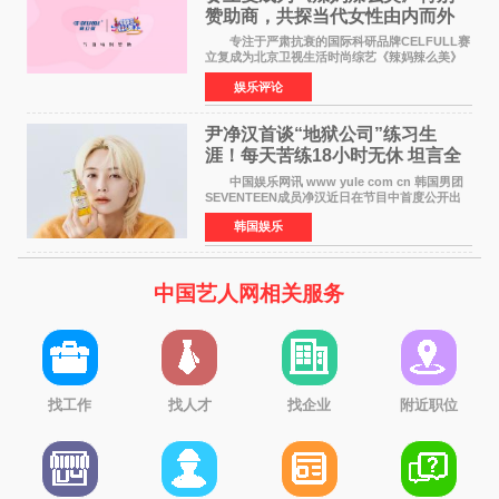
赞助商，共探当代女性由内而外
活力美
专注于严肃抗衰的国际科研品牌CELFULL赛
立复成为北京卫视生活时尚综艺《辣妈辣么美》
的特别赞助商,明星辣妈袁咏仪倾情参与，向广大
娱乐评论
都市女性传递健康生活新主张，寄语当代女性在
家庭与自我之间
尹净汉首谈“地狱公司”练习生
涯！每天苦练18小时无休 坦言全
靠成员撑过来
中国娱乐网讯 www yule com cn 韩国男团
SEVENTEEN成员净汉近日在节目中首度公开出
道前的残酷练习生经历，并提及经纪公司Pledis
韩国娱乐
娱乐，引发广泛关注。 在8月2日播出的日本
TBS综艺节目《周
中国艺人网相关服务
找工作
找人才
找企业
附近职位