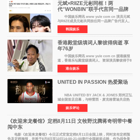
元斌×RIIZE元彬同框！两
代“WONBIN”联手代言同一品牌
颜值天花板合体
中国娱乐网讯 www yule com cn 演员元斌
与RIIZE成员元彬共同担任同一品牌广告代言人。
6日据独家报道，继演员元斌之后，RIIZE元彬最
韩国娱乐
近也被选为某在线中介平台A公司的共同广告代言
人，两人将作
香港殿堂级填词人黎彼得病逝 享
年76岁​
中国娱乐网讯 www yule com cn 据港媒报
道，香港乐坛殿堂级填词人、资深演员黎彼得于8
月5日上午因病离世，终年76岁。好友钟志光透
港台娱乐
露，黎彼得今年3月中风后便卧床休养，身体机能
持续衰退，最
UNITED IN PASSION 热爱聚场
NBA UNITED BY JACK & JONES 郑州正弘
城全国首店启幕，与特雷西・麦克格雷迪共启热
爱 2026 年7 月21 日，
娱乐评论
NBAUNITEDBYJACK&JONES 全国首店，于郑
州正弘城正式启幕。NBA 传奇球星
《欢迎来龙餐馆》定档8月11日 文牧野沈腾蒋奇明带中餐
闯中东
电影《欢迎来龙餐馆》今日正式官宣定档8月11日全国上映，同时发布定档预
告及定档海报，并将于8月8日至10日14:00-21:00举行全国超前点映。作为战争美