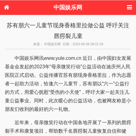
中国娱乐网
首页
新闻
女性
内地娱乐
苏有朋六一儿童节现身香格里拉做公益 呼吁关注
港台娱乐
日本娱乐
韩国娱乐
欧美娱乐
唇腭裂儿童
体育花边
音乐新闻
影视新闻
内地明星八卦
港台明星八卦
日本韩国明星
欧美明星八卦
娱乐评论
来源： 中国娱乐网 日期：2023-06-06 08:21:29
八卦
中国娱乐网讯www.yule.com.cn 近日，由中国妇女发展
基金会发起的2023年“母亲微笑行动”公益活动在迪庆州人民
医院正式启动。公益传播官苏有朋现身香格里拉，作为志愿
者一起助力活动，恰逢六一儿童节，苏有朋以“六一”公益行
的方式，用爱心抚慰“受伤的小天使”，呼吁大家一起关注儿
童公益事业。同时，此次暖心的公益活动，也被网友称是小
朋友们收到的最好的六一礼物。
近年来，母亲微笑行动在中国各地开展了一系列的唇腭
裂手术和康复项目，帮助数千名唇腭裂儿童恢复自信和健