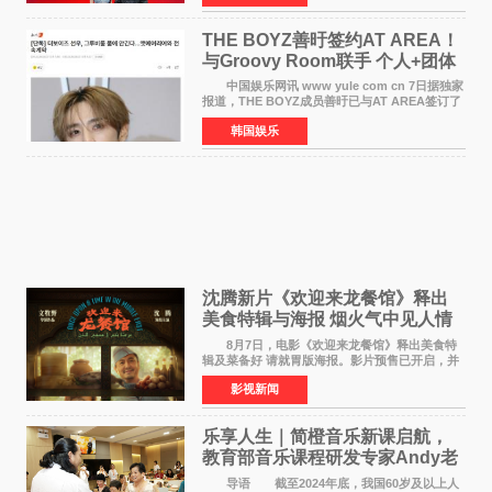
席欧阳坚率团，一
THE BOYZ善旴签约AT AREA！
与Groovy Room联手 个人+团体
活动并行
中国娱乐网讯 www yule com cn 7日据独家
报道，THE BOYZ成员善旴已与AT AREA签订了
专属合约。AT AREA是由知名制作人组合
韩国娱乐
Groovy Room创立的hip-hop厂牌，旗下拥有多
位实力派音乐人，在韩
沈腾新片《欢迎来龙餐馆》释出
美食特辑与海报 烟火气中见人情
温暖
8月7日，电影《欢迎来龙餐馆》释出美食特
辑及菜备好 请就胃版海报。影片预售已开启，并
将于8月8日至10日14:00-21:00举行全国超前点
影视新闻
映。电影《欢迎来龙餐馆》作为战争美食喜剧大
片，讲述了中国
乐享人生｜简橙音乐新课启航，
教育部音乐课程研发专家Andy老
师重磅入驻领航银龄琴声
导语 截至2024年底，我国60岁及以上人