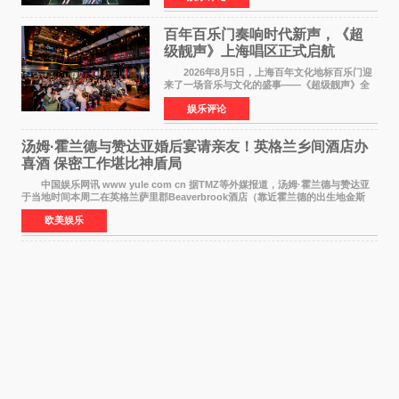
此后，账号持续沿
百年百乐门奏响时代新声，《超
级靓声》上海唱区正式启航
2026年8月5日，上海百年文化地标百乐门迎
来了一场音乐与文化的盛事——《超级靓声》全
国励志音乐公益节目上海唱区新闻发布会暨启动
娱乐评论
仪式在此隆重举行。各界领导、嘉宾与媒体朋友
齐聚一堂，共同
汤姆·霍兰德与赞达亚婚后宴请亲友！英格兰乡间酒店办
喜酒 保密工作堪比神盾局
中国娱乐网讯 www yule com cn 据TMZ等外媒报道，汤姆·霍兰德与赞达亚
于当地时间本周二在英格兰萨里郡Beaverbrook酒店（靠近霍兰德的出生地金斯
顿）举办婚宴，邀请家人与朋友们喝喜酒，庆祝
欧美娱乐