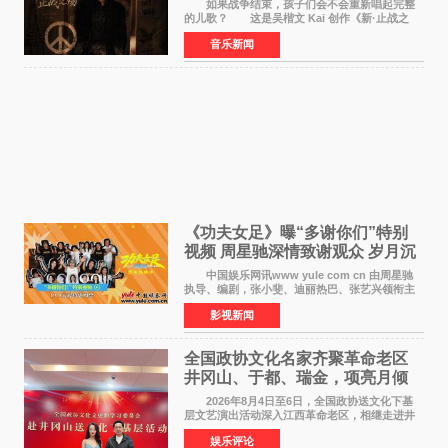
如果战争结束，孩子们会不会重新唱起完整
的儿歌？ 这是吴楷文 Kai 创作《新·止战之
殇》时最初的想法。 从伊朗相关冲突引发的
音乐新闻
地区局势，到世界各地仍在发生的动荡与不安，
战争从来不只
《功夫女足》曝“多谢你们”特别
视频 周星驰深情致谢观众 岁月沉
淀不灭初心
中国娱乐网讯www yule com cn 由周星驰
执导、编剧，张小斐、迪丽热巴、张艺兴领衔主
演，刘嘉玲、佐藤健特别出演，艾米、雪野、蔡
影视新闻
思贝、胡予安、倪好特别介绍的喜剧电影《功夫
女足》释出多谢你
全国政协文化名家齐聚革命老区
井冈山、于都、瑞金，项亮月倾
情献唱《桃花谣》致敬红色沃土
2026年8月4日至6日，全国政协送文化下基
层文艺演出活动深入江西革命老区，相继走进井
冈山、于都长征出发地、瑞金三地。由全国政协
娱乐评论
文化文史和学习委员会副主任、甘肃省政协原主