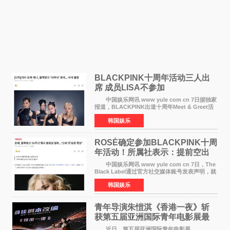
BLACKPINK十周年活动三人出
席 成员LISA不参加
中国娱乐网讯 www yule com cn 7日据独家
报道，BLACKPINK出道十周年Meet & Greet活
动将由智秀、ROS&Eacute;、JENNIE出席，
韩国娱乐
LISA将缺席。 此前BLACKPINK所属社YG并
未为组合出道十周年做
ROSÉ确定参加BLACKPINK十周
年活动！所属社表示：提前空出
了时间
中国娱乐网讯 www yule com cn 7日，The
Black Label通过官方社交媒体账号发表声明，就
近期网络上关于ROS&Eacute;个人行程及是否参
韩国娱乐
加BLACKPINK出道纪念活动的种种猜测作出正
式回应。 Th
青年导演朱愷淇《香港一夜》斩
获第五届亚洲国际青年电影展最
佳剧本改编奖
近日，第五届亚洲国际青年电影展