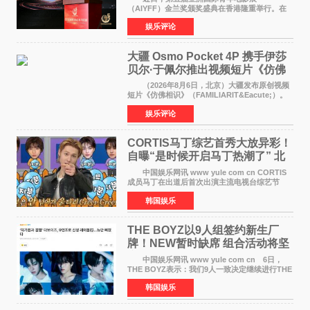
（AIYFF）金兰奖颁奖盛典在香港隆重举行。在
这场汇聚数百位海内外电影人、文化界人士及媒
娱乐评论
体代表的亚洲青年影视盛会上，香港本土电影
《香港一夜》（Dawn in Ho
大疆 Osmo Pocket 4P 携手伊莎
贝尔·于佩尔推出视频短片《仿佛
相识》
（2026年8月6日，北京）大疆发布原创视频
短片《仿佛相识》（FAMILIARIT&Eacute;）。
视频短片由戛纳国际电影节最佳女演员伊莎贝尔·
娱乐评论
于佩尔（Isabelle Huppert）主演，全程使用大
疆首款双主摄口
CORTIS马丁综艺首秀大放异彩！
自曝“是时候开启马丁热潮了” 北
美巡演火热进行中
中国娱乐网讯 www yule com cn CORTIS
成员马丁在出道后首次出演主流电视台综艺节
目，展现了多才多艺的魅力。 马丁出演了5日
韩国娱乐
播出的MBC《Radio Star》Fashion与Passion
之间，I&lsquo;m
THE BOYZ以9人组签约新生厂
牌！NEW暂时缺席 组合活动将坚
定不移继续
中国娱乐网讯 www yule com cn 6日，
THE BOYZ表示：我们9人一致决定继续进行THE
BOYZ组合活动，并且已经完成了组合团体活动
韩国娱乐
签约。目前正在新生厂牌下进行活动准备。尚未
离开THE BOYZ原所