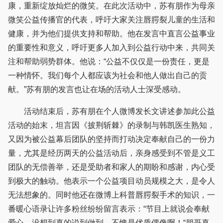
康，重新绽放灿烂的微笑。在此次活动中，苏有朋作为母亲
微笑公益传播官的代表，呼吁大家关注唇腭裂儿童的生活和
健康，并为他们提供支持和帮助。他在发言中直言公益事业
的重要性和意义，呼吁更多人加入到公益行动中来，共同关
注和帮助弱势群体。他说：“公益不仅仅是一份责任，更是
一种情怀。我们每个人都应该为社会和他人做出自己的贡
献。”苏有朋的发言也让在场的活动人士深受感动。
活动结束后，苏有朋在个人微博发长文讲述参加此公益
活动的始末，坦言因《披荆斩棘》的录制与韩凯医生熟知，
又因为被公益幕后团队的坚持而打动决定奉献自己的一份力
量，尤其是经历两天的公益活动后，亲身感受到不管是义工
团队的无偿善举，还是受助者和家人的期盼和感谢，内心受
到极大的触动。他表示一个公益项目动员规模之大，是令人
无法想象的。同时他还在微博上科普唇腭裂手术的知识，一
番暖心语录让许多粉丝纷纷留言表示：“节目上就说会奉献
爱心，没想到真的说到做到，不愧是优质偶像啊！“朋哥真