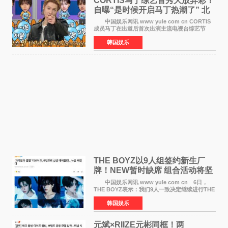
CORTIS马丁综艺首秀大放异彩！
自曝“是时候开启马丁热潮了” 北
美巡演火热进行中
中国娱乐网讯 www yule com cn CORTIS
成员马丁在出道后首次出演主流电视台综艺节
目，展现了多才多艺的魅力。 马丁出演了5日
韩国娱乐
播出的MBC《Radio Star》Fashion与Passion
之间，I&lsquo;m
THE BOYZ以9人组签约新生厂
牌！NEW暂时缺席 组合活动将坚
定不移继续
中国娱乐网讯 www yule com cn 6日，
THE BOYZ表示：我们9人一致决定继续进行THE
BOYZ组合活动，并且已经完成了组合团体活动
韩国娱乐
签约。目前正在新生厂牌下进行活动准备。尚未
离开THE BOYZ原所
元斌×RIIZE元彬同框！两