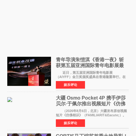
青年导演朱愷淇《香港一夜》斩
获第五届亚洲国际青年电影展最
佳剧本改编奖
近日，第五届亚洲国际青年电影展
（AIYFF）金兰奖颁奖盛典在香港隆重举行。在
这场汇聚数百位海内外电影人、文化界人士及媒
娱乐评论
体代表的亚洲青年影视盛会上，香港本土电影
《香港一夜》（Dawn in Ho
大疆 Osmo Pocket 4P 携手伊莎
贝尔·于佩尔推出视频短片《仿佛
相识》
（2026年8月6日，北京）大疆发布原创视频
短片《仿佛相识》（FAMILIARIT&Eacute;）。
视频短片由戛纳国际电影节最佳女演员伊莎贝尔·
娱乐评论
于佩尔（Isabelle Huppert）主演，全程使用大
疆首款双主摄口