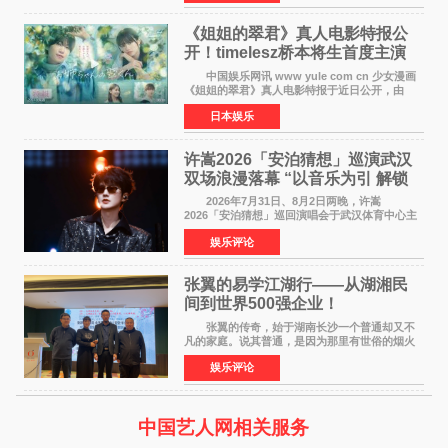
期周单曲排行
《姐姐的翠君》真人电影特报公
开！timelesz桥本将生首度主演
12月4日上映
中国娱乐网讯 www yule com cn 少女漫画
《姐姐的翠君》真人电影特报于近日公开，由
timelesz成员桥本将生担任主演，这也是他首次
日本娱乐
担任电影主演，引发高度关注。 女高中生咲
苗翠（中岛瑠菜
许嵩2026「安泊猜想」巡演武汉
双场浪漫落幕 “以音乐为引 解锁
江城记忆”
2026年7月31日、8月2日两晚，许嵩
2026「安泊猜想」巡回演唱会于武汉体育中心主
体育场盛大开唱。许嵩与数万歌迷在此相聚，从
娱乐评论
浪漫惬意的舞台设计到充满诚意与惊喜的现场互
动，共同开启了一场关于
张翼的易学江湖行——从湖湘民
间到世界500强企业！
张翼的传奇，始于湖南长沙一个普通却又不
凡的家庭。说其普通，是因为那里有世俗的烟火
气；说其不凡，是因为家中有一位洞悉天地玄机
娱乐评论
的长者——他的爷爷。作为当地的风水师，爷爷
是张翼走进易学
中国艺人网相关服务