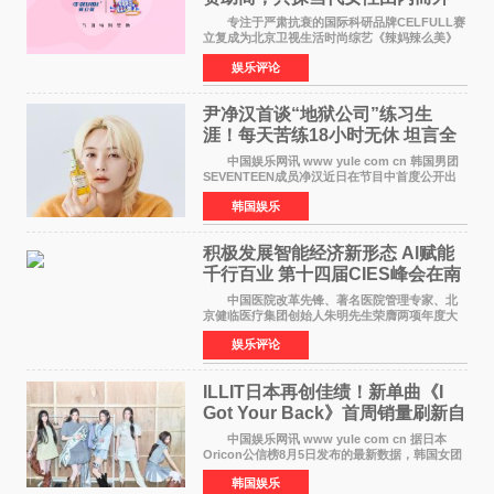
活力美
专注于严肃抗衰的国际科研品牌CELFULL赛
立复成为北京卫视生活时尚综艺《辣妈辣么美》
的特别赞助商,明星辣妈袁咏仪倾情参与，向广大
娱乐评论
都市女性传递健康生活新主张，寄语当代女性在
家庭与自我之间
尹净汉首谈“地狱公司”练习生
涯！每天苦练18小时无休 坦言全
靠成员撑过来
中国娱乐网讯 www yule com cn 韩国男团
SEVENTEEN成员净汉近日在节目中首度公开出
道前的残酷练习生经历，并提及经纪公司Pledis
韩国娱乐
娱乐，引发广泛关注。 在8月2日播出的日本
TBS综艺节目《周
积极发展智能经济新形态 Al赋能
千行百业 第十四届CIES峰会在南
京盛大召开
中国医院改革先锋、著名医院管理专家、北
京健临医疗集团创始人朱明先生荣膺两项年度大
奖 2026年7月31日，盛夏金陵，长江之畔，
娱乐评论
以重落地·真务实·强链接为主题的2026&lsquo;人
工智能+&rsquo
ILLIT日本再创佳绩！新单曲《I
Got Your Back》首周销量刷新自
身纪录
中国娱乐网讯 www yule com cn 据日本
Oricon公信榜8月5日发布的最新数据，韩国女团
ILLIT在日本发行的第二张单曲《I Got Your
韩国娱乐
Back》首周销量达到71,009张，成功跻身最新一