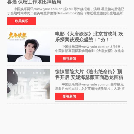
喜酒 保密工作堪比神盾局
中国娱乐网讯 www yule com cn 据TMZ等外媒报道，汤姆·霍兰德与赞达亚
于当地时间本周二在英格兰萨里郡Beaverbrook酒店（靠近霍兰德的出生地金斯
顿）举办婚宴，邀请家人与朋友们喝喜酒，庆祝
欧美娱乐
电影《大唐妖探》北京首映礼 欢
乐探案获观众盛赞：“夯！”
中国娱乐网讯www yule com cn 8月6日，
中国首部喜剧探案动画电影《大唐妖探》在北京
举办电影首映礼。导演程腾、联合导演黄珉、总
影视新闻
制片人曹紫建、制片人李莹莹，配音导演张喆，
对白指导程寅，领
惊悚冒险大片《逃出绝命街》预
售开启 安妮海瑟薇直面恐龙围猎
中国娱乐网讯www yule com cn 由华纳兄
弟影片公司出品，J·J·艾布拉姆斯制片，大卫·罗
伯特·米切尔执导，好莱坞巨星安妮·海瑟薇和伊万
影视新闻
·麦克格雷格领衔主演的2026暑期惊悚冒险大片
《逃出绝