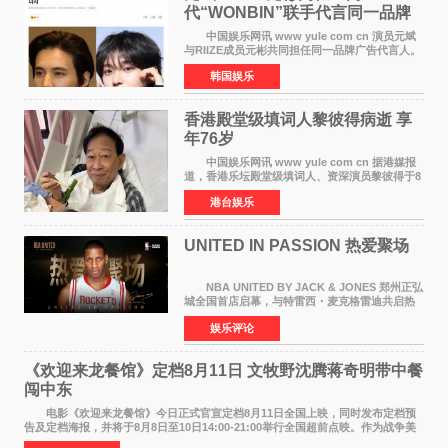
代“WONBIN”联手代言同一品牌
颜值天花板合体
中国娱乐网讯 www yule com cn 演员元斌
与RIIZE成员元彬共同担任同一品牌广告代言人。
6日据独家报道，继演员元斌之后，RIIZE元彬最
韩国娱乐
近也被选为某在线中介平台A公司的共同广告代言
人，两人将作
香港殿堂级填词人黎彼得病逝 享
年76岁​
中国娱乐网讯 www yule com cn 据港媒报
道，香港乐坛殿堂级填词人、资深演员黎彼得于8
月5日上午因病离世，终年76岁。好友钟志光透
港台娱乐
露，黎彼得今年3月中风后便卧床休养，身体机能
持续衰退，最
UNITED IN PASSION 热爱聚场
NBA UNITED BY JACK & JONES 郑州正弘
城全国首店启幕，与特雷西・麦克格雷迪共启热
爱 2026 年7 月21 日，
娱乐评论
NBAUNITEDBYJACK&JONES 全国首店，于郑
州正弘城正式启幕。NBA 传奇球星
《欢迎来龙餐馆》定档8月11日 文牧野沈腾蒋奇明带中餐
闯中东
电影《欢迎来龙餐馆》今日正式官宣定档8月11日全国上映，同时发布定档预
告及定档海报，并将于8月8日至10日14:00-21:00举行全国超前点映。作为战争美
食大片，影片讲述的是中国厨师徐福（沈腾