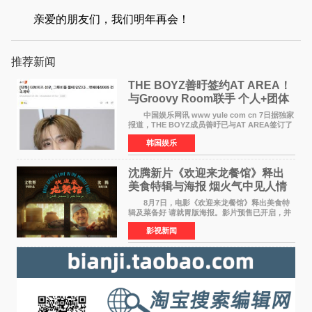
亲爱的朋友们，我们明年再会！
推荐新闻
THE BOYZ善旴签约AT AREA！
与Groovy Room联手 个人+团体
活动并行
中国娱乐网讯 www yule com cn 7日据独家
报道，THE BOYZ成员善旴已与AT AREA签订了
专属合约。AT AREA是由知名制作人组合
韩国娱乐
Groovy Room创立的hip-hop厂牌，旗下拥有多
位实力派音乐人，在韩
沈腾新片《欢迎来龙餐馆》释出
美食特辑与海报 烟火气中见人情
温暖
8月7日，电影《欢迎来龙餐馆》释出美食特
辑及菜备好 请就胃版海报。影片预售已开启，并
将于8月8日至10日14:00-21:00举行全国超前点
影视新闻
映。电影《欢迎来龙餐馆》作为战争美食喜剧大
片，讲述了中国