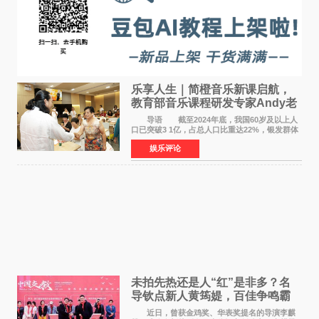
乐享人生｜简橙音乐新课启航，
教育部音乐课程研发专家Andy老
师重磅入驻领航银龄琴声
导语 截至2024年底，我国60岁及以上人
口已突破3 1亿，占总人口比重达22%，银发群体
的精神文化需求日益凸显。2024年1月，国务院办
娱乐评论
公厅印发《关于发展银发经济增进老年人福祉的
意见》——这是
未拍先热还是人“红”是非多？名
导钦点新人黄筠媞，百佳争鸣霸
气回应
近日，曾获金鸡奖、华表奖提名的导演李麒