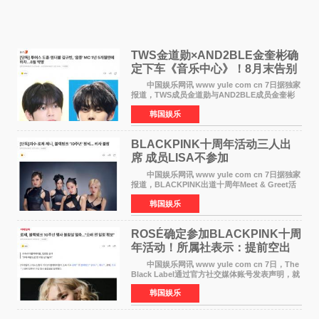
TWS金道勋×AND2BLE金奎彬确
定下车《音乐中心》！8月末告别
MC席位
中国娱乐网讯 www yule com cn 7日据独家
报道，TWS成员金道勋与AND2BLE成员金奎彬
将于8月离开《音乐中心》MC的位置。 金道
韩国娱乐
勋与金奎彬于去年3月与H2H A-NA一起被选为
《音乐中心》MC，约1
BLACKPINK十周年活动三人出
席 成员LISA不参加
中国娱乐网讯 www yule com cn 7日据独家
报道，BLACKPINK出道十周年Meet & Greet活
动将由智秀、ROS&Eacute;、JENNIE出席，
韩国娱乐
LISA将缺席。 此前BLACKPINK所属社YG并
未为组合出道十周年做
ROSÉ确定参加BLACKPINK十周
年活动！所属社表示：提前空出
了时间
中国娱乐网讯 www yule com cn 7日，The
Black Label通过官方社交媒体账号发表声明，就
近期网络上关于ROS&Eacute;个人行程及是否参
韩国娱乐
加BLACKPINK出道纪念活动的种种猜测作出正
式回应。 Th