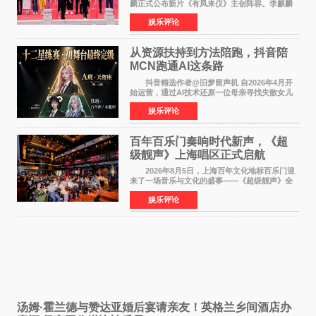
麟正式公布新片《有凤来仪》主创阵容。李麒麟
早年凭电影《华容道》获得金鸡奖、华表奖提
娱乐评论
名，此后长期参与国内外电影制作，其担任制片
人参与的作品亦曾
从资源扶持到方法陪跑，抖音陪
MCN跑通AI这条路
抖音精选作者@旧梦留声机 自2026年4月开
始运营，通过AI技术还原一位母亲寻找失散女儿
的故事，凭借强情感表达获得大量用户关注，发
娱乐评论
布仅21小时便获得超1亿曝光、超1000万互动。
此后，账号持续沿
百年百乐门奏响时代新声，《超
级靓声》上海唱区正式启航
2026年8月5日，上海百年文化地标百乐门迎
来了一场音乐与文化的盛事——《超级靓声》全
国励志音乐公益节目上海唱区新闻发布会暨启动
娱乐评论
仪式在此隆重举行。各界领导、嘉宾与媒体朋友
齐聚一堂，共同
汤姆·霍兰德与赞达亚婚后宴请亲友！英格兰乡间酒店办