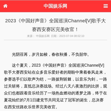
中国娱乐网
首页
新闻
女性
内地娱乐
2023《中国好声音》全国巡演Channel[V]歌手大
港台娱乐
日本娱乐
韩国娱乐
欧美娱乐
赛西安赛区完美收官！
体育花边
音乐新闻
影视新闻
内地明星八卦
港台明星八卦
日本韩国明星
欧美明星八卦
娱乐评论
来源： 中国娱乐网 日期：2023-07-04 08:02:10
八卦
光阴荏苒，岁月如梭，春收秋播，不负韶华。
这个夏天，2023《中国好声音》全国巡演Channel[V]
歌手大赛西安站在众多音乐爱好者的期盼中乘着春风走来，
参赛选手们以歌声为铠，一路披荆斩棘，以音乐为剑，一路
过关斩将，直抵总决赛战场。经过八天八夜激烈的比拼，观
众们也都跟着音乐经历了一场热血燃动的逐梦之路，终于在
夏花灿烂的7月1日建党节共同见证了冠军的诞生，总决赛
在西安丝路欢乐世界完美收官。