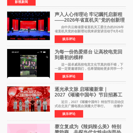
影视新闻
声入人心传理论 牢记嘱托启新程
——2026年省直机关“党的创新理
论我来讲”宣讲活动圆满落幕
由中共云南省委省直机关工委主办的2026年
省直机关党的创新理论我来讲宣讲活动于8月4日
至5日在昆明举办。活动以 "牢记嘱托 感恩奋进
娱乐评论
开创云南发展新局面 "为主题，坚持以新时代中国
特色社会主义
为每一份热爱搭台 让高校电竞回
到最初的模样
这一届卓威高校电竞文化节真的很不错，下
一届一定要邀请我们，也希望能给更多同学一个
来到现场的机会。 2026卓威高校电竞文化节
娱乐评论
已经落下帷幕，在活动结束后，仍有不少高校电
竞社负责人和现
逐光承文脉 启璀璨新章｜
2027《璀璨中国年》节目招募工
作圆满启动
近日，2027《璀璨中国年》特别节目启动仪
式在北京广播电视台演播大厅举行。 传播中
华优秀传统文化，弘扬纯正国风艺术，打造高规
娱乐评论
格、高质感、正能量的文艺盛典，是璀璨中国年
矢志不渝的初心
赛立复成为《辣妈辣么美》特别
赞助商，共探当代女性由内而外