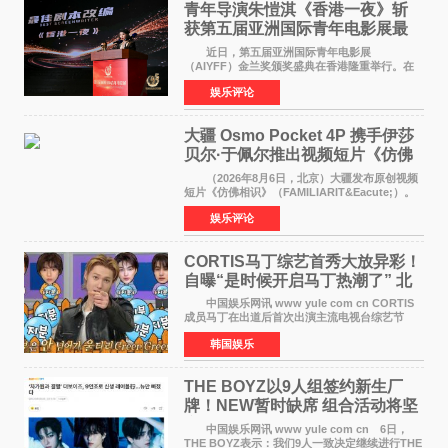
青年导演朱愷淇《香港一夜》斩
获第五届亚洲国际青年电影展最
佳剧本改编奖
近日，第五届亚洲国际青年电影展
（AIYFF）金兰奖颁奖盛典在香港隆重举行。在
这场汇聚数百位海内外电影人、文化界人士及媒
娱乐评论
体代表的亚洲青年影视盛会上，香港本土电影
《香港一夜》（Dawn in Ho
大疆 Osmo Pocket 4P 携手伊莎
贝尔·于佩尔推出视频短片《仿佛
相识》
（2026年8月6日，北京）大疆发布原创视频
短片《仿佛相识》（FAMILIARIT&Eacute;）。
视频短片由戛纳国际电影节最佳女演员伊莎贝尔·
娱乐评论
于佩尔（Isabelle Huppert）主演，全程使用大
疆首款双主摄口
CORTIS马丁综艺首秀大放异彩！
自曝“是时候开启马丁热潮了” 北
美巡演火热进行中
中国娱乐网讯 www yule com cn CORTIS
成员马丁在出道后首次出演主流电视台综艺节
目，展现了多才多艺的魅力。 马丁出演了5日
韩国娱乐
播出的MBC《Radio Star》Fashion与Passion
之间，I&lsquo;m
THE BOYZ以9人组签约新生厂
牌！NEW暂时缺席 组合活动将坚
定不移继续
中国娱乐网讯 www yule com cn 6日，
THE BOYZ表示：我们9人一致决定继续进行THE