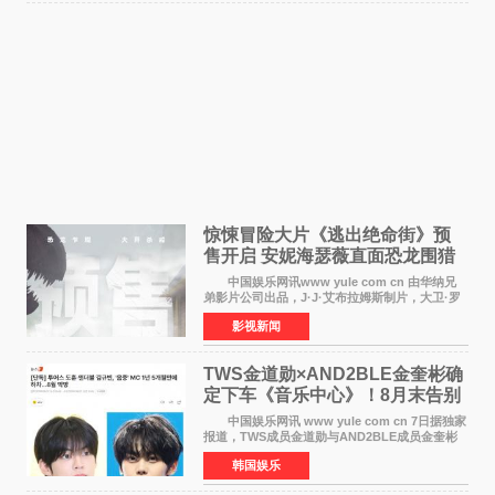
惊悚冒险大片《逃出绝命街》预
售开启 安妮海瑟薇直面恐龙围猎
中国娱乐网讯www yule com cn 由华纳兄
弟影片公司出品，J·J·艾布拉姆斯制片，大卫·罗
伯特·米切尔执导，好莱坞巨星安妮·海瑟薇和伊万
影视新闻
·麦克格雷格领衔主演的2026暑期惊悚冒险大片
《逃出绝
TWS金道勋×AND2BLE金奎彬确
定下车《音乐中心》！8月末告别
MC席位
中国娱乐网讯 www yule com cn 7日据独家
报道，TWS成员金道勋与AND2BLE成员金奎彬
将于8月离开《音乐中心》MC的位置。 金道
韩国娱乐
勋与金奎彬于去年3月与H2H A-NA一起被选为
《音乐中心》MC，约1