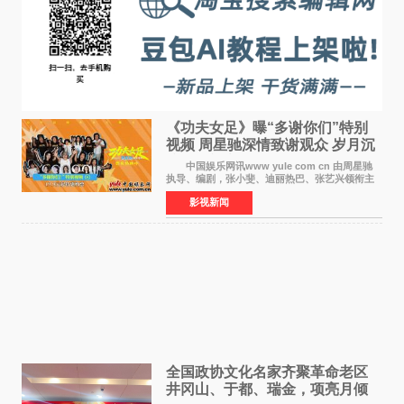
《功夫女足》曝“多谢你们”特别
视频 周星驰深情致谢观众 岁月沉
淀不灭初心
中国娱乐网讯www yule com cn 由周星驰
执导、编剧，张小斐、迪丽热巴、张艺兴领衔主
演，刘嘉玲、佐藤健特别出演，艾米、雪野、蔡
影视新闻
思贝、胡予安、倪好特别介绍的喜剧电影《功夫
女足》释出多谢你
全国政协文化名家齐聚革命老区
井冈山、于都、瑞金，项亮月倾