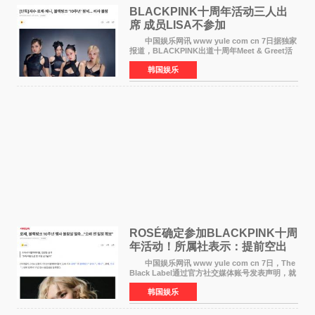
BLACKPINK十周年活动三人出
席 成员LISA不参加
中国娱乐网讯 www yule com cn 7日据独家
报道，BLACKPINK出道十周年Meet & Greet活
动将由智秀、ROS&Eacute;、JENNIE出席，
韩国娱乐
LISA将缺席。 此前BLACKPINK所属社YG并
未为组合出道十周年做
ROSÉ确定参加BLACKPINK十周
年活动！所属社表示：提前空出
了时间
中国娱乐网讯 www yule com cn 7日，The
Black Label通过官方社交媒体账号发表声明，就
近期网络上关于ROS&Eacute;个人行程及是否参
韩国娱乐
加BLACKPINK出道纪念活动的种种猜测作出正
式回应。 Th