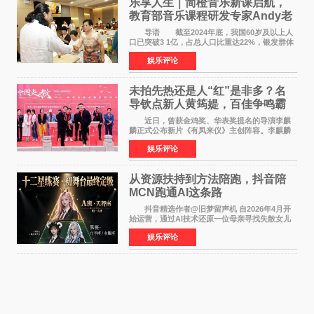
乐享人生｜简橙音乐新课启航，
教育部音乐课程研发专家Andy老
师重磅入驻领航银龄琴声
导语 截至2024年底，我国60岁及以上人
口已突破3 1亿，占总人口比重达22%，银发群体
的精神文化需求日益凸显。2024年1月，国务院办
娱乐评论
公厅印发《关于发展银发经济增进老年人福祉的
意见》——这是
未拍先热还是人“红”是非多？名
导钦点新人黄筠媞，百佳争鸣霸
气回应
近日，曾获金鸡奖、华表奖提名的导演李麒
麟正式公布新片《有凤来仪》主创阵容。李麒麟
早年凭电影《华容道》获得金鸡奖、华表奖提
娱乐评论
名，此后长期参与国内外电影制作，其担任制片
人参与的作品亦曾
从资源扶持到方法陪跑，抖音陪
MCN跑通AI这条路
抖音精选作者@旧梦留声机 自2026年4月开
始运营，通过AI技术还原一位母亲寻找失散女儿
的故事，凭借强情感表达获得大量用户关注，发
娱乐评论
布仅21小时便获得超1亿曝光、超1000万互动。
此后，账号持续沿