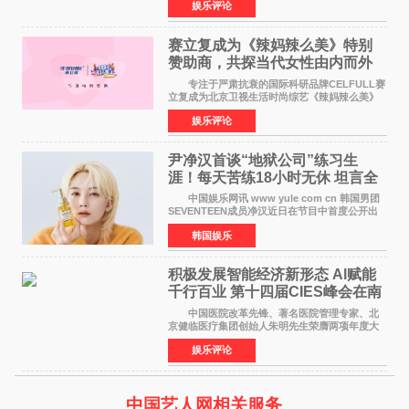
娱乐评论
格、高质感、正能量的文艺盛典，是璀璨中国年
矢志不渝的初心
赛立复成为《辣妈辣么美》特别
赞助商，共探当代女性由内而外
活力美
专注于严肃抗衰的国际科研品牌CELFULL赛
立复成为北京卫视生活时尚综艺《辣妈辣么美》
的特别赞助商,明星辣妈袁咏仪倾情参与，向广大
娱乐评论
都市女性传递健康生活新主张，寄语当代女性在
家庭与自我之间
尹净汉首谈“地狱公司”练习生
涯！每天苦练18小时无休 坦言全
靠成员撑过来
中国娱乐网讯 www yule com cn 韩国男团
SEVENTEEN成员净汉近日在节目中首度公开出
道前的残酷练习生经历，并提及经纪公司Pledis
韩国娱乐
娱乐，引发广泛关注。 在8月2日播出的日本
TBS综艺节目《周
积极发展智能经济新形态 Al赋能
千行百业 第十四届CIES峰会在南
京盛大召开
中国医院改革先锋、著名医院管理专家、北
京健临医疗集团创始人朱明先生荣膺两项年度大
奖 2026年7月31日，盛夏金陵，长江之畔，
娱乐评论
以重落地·真务实·强链接为主题的2026&lsquo;人
工智能+&rsquo
中国艺人网相关服务