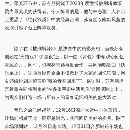
生。颁奖环节中，苏有朋揭晓了2023年度微博披荆斩棘滚
烫力量奖项的获得者。令人惊喜的是，他与林志颖二人在台
上重温了《绝代双骄》中的经典台词，苏有朋以幽默风趣的
表演引起了台上阵阵欢笑。
除了在《披荆斩棘3》总决赛中的精彩亮相，当晚苏有
朋还在“天猫双11惊喜夜”上，以一曲《背包》带领观众回忆
青葱岁月，同时，也与林志颖再度合作，共同演唱歌曲《快
乐至上》。这两首经典金曲不仅掀起了大家的回忆狂潮，网
友还纷纷刷屏留言称“我的青春回来了”。采访时，苏有朋坦
言希望在即将到来的“在多重宇宙中遇见你”巡回演唱会上，
为观众们打造一场与所有人的青春记忆相关的盛大派对。
音乐之旅已经起航，12月16日深圳大运中心体育馆，
让我们相聚于此一同穿越时光，共同回忆美好的岁月。除了
首场深圳站，12月24日南京站、12日31日合肥站跨年场也