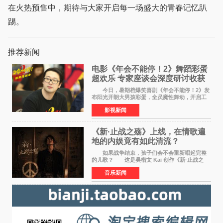
在火热预售中，期待与大家开启每一场盛大的青春记忆趴
踢。
推荐新闻
电影《年会不能停！2》舞蹈彩蛋
超欢乐 专家座谈会深度研讨收获
满满
今日，暑期档爆笑喜剧《年会不能停！2》发
布阳光开朗大男孩彩蛋，全员魔性舞动，开启工
位狂欢模式。影片于昨日同步举办专家座谈会，
影视新闻
导演董润年、总制片人应萝佳出席现场，与一众
业内、学界专家
《新·止战之殇》上线，在情歌遍
地的内娱竟有如此清流？
如果战争结束，孩子们会不会重新唱起完整
的儿歌？ 这是吴楷文 Kai 创作《新·止战之
殇》时最初的想法。 从伊朗相关冲突引发的
音乐新闻
地区局势，到世界各地仍在发生的动荡与不安，
战争从来不只