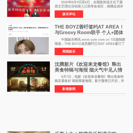
情献唱《桃花谣》致敬红色沃土
2026年8月4日至6日，全国政协送文化下基
层文艺演出活动深入江西革命老区，相继走进井
冈山、于都长征出发地、瑞金三地。由全国政协
娱乐评论
文化文史和学习委员会副主任、甘肃省政协原主
席欧阳坚率团，一
THE BOYZ善旴签约AT AREA！
与Groovy Room联手 个人+团体
活动并行
中国娱乐网讯 www yule com cn 7日据独家
报道，THE BOYZ成员善旴已与AT AREA签订了
专属合约。AT AREA是由知名制作人组合
韩国娱乐
Groovy Room创立的hip-hop厂牌，旗下拥有多
位实力派音乐人，在韩
沈腾新片《欢迎来龙餐馆》释出
美食特辑与海报 烟火气中见人情
温暖
8月7日，电影《欢迎来龙餐馆》释出美食特
辑及菜备好 请就胃版海报。影片预售已开启，并
将于8月8日至10日14:00-21:00举行全国超前点
影视新闻
映。电影《欢迎来龙餐馆》作为战争美食喜剧大
片，讲述了中国