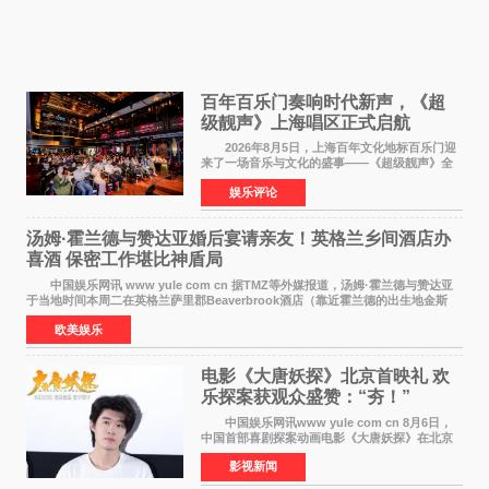
百年百乐门奏响时代新声，《超
级靓声》上海唱区正式启航
2026年8月5日，上海百年文化地标百乐门迎
来了一场音乐与文化的盛事——《超级靓声》全
国励志音乐公益节目上海唱区新闻发布会暨启动
娱乐评论
仪式在此隆重举行。各界领导、嘉宾与媒体朋友
齐聚一堂，共同
汤姆·霍兰德与赞达亚婚后宴请亲友！英格兰乡间酒店办
喜酒 保密工作堪比神盾局
中国娱乐网讯 www yule com cn 据TMZ等外媒报道，汤姆·霍兰德与赞达亚
于当地时间本周二在英格兰萨里郡Beaverbrook酒店（靠近霍兰德的出生地金斯
顿）举办婚宴，邀请家人与朋友们喝喜酒，庆祝
欧美娱乐
电影《大唐妖探》北京首映礼 欢
乐探案获观众盛赞：“夯！”
中国娱乐网讯www yule com cn 8月6日，
中国首部喜剧探案动画电影《大唐妖探》在北京
举办电影首映礼。导演程腾、联合导演黄珉、总
影视新闻
制片人曹紫建、制片人李莹莹，配音导演张喆，
对白指导程寅，领