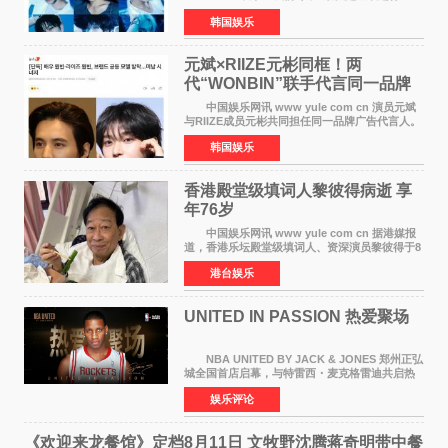
BOYZ组合活动，并且已经完成了组合团体活动
韩国娱乐
签约。目前正在新生厂牌下进行活动准备。尚未
离开THE BOYZ原所
元斌×RIIZE元彬同框！两
代“WONBIN”联手代言同一品牌
颜值天花板合体
中国娱乐网讯 www yule com cn 演员元斌
与RIIZE成员元彬共同担任同一品牌广告代言人。
6日据独家报道，继演员元斌之后，RIIZE元彬最
韩国娱乐
近也被选为某在线中介平台A公司的共同广告代言
人，两人将作
香港殿堂级填词人黎彼得病逝 享
年76岁​
中国娱乐网讯 www yule com cn 据港媒报
道，香港乐坛殿堂级填词人、资深演员黎彼得于8
月5日上午因病离世，终年76岁。好友钟志光透
港台娱乐
露，黎彼得今年3月中风后便卧床休养，身体机能
持续衰退，最
UNITED IN PASSION 热爱聚场
NBA UNITED BY JACK & JONES 郑州正弘
城全国首店启幕，与特雷西・麦克格雷迪共启热
爱 2026 年7 月21 日，
娱乐评论
NBAUNITEDBYJACK&JONES 全国首店，于郑
州正弘城正式启幕。NBA 传奇球星
《欢迎来龙餐馆》定档8月11日 文牧野沈腾蒋奇明带中餐