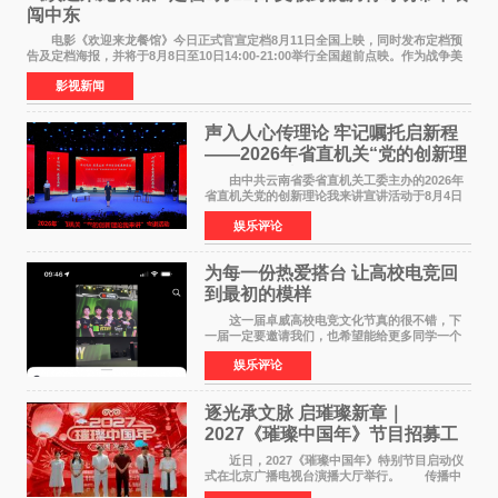
闯中东
电影《欢迎来龙餐馆》今日正式官宣定档8月11日全国上映，同时发布定档预
告及定档海报，并将于8月8日至10日14:00-21:00举行全国超前点映。作为战争美
食大片，影片讲述的是中国厨师徐福（沈腾
影视新闻
声入人心传理论 牢记嘱托启新程
——2026年省直机关“党的创新理
论我来讲”宣讲活动圆满落幕
由中共云南省委省直机关工委主办的2026年
省直机关党的创新理论我来讲宣讲活动于8月4日
至5日在昆明举办。活动以 "牢记嘱托 感恩奋进
娱乐评论
开创云南发展新局面 "为主题，坚持以新时代中国
特色社会主义
为每一份热爱搭台 让高校电竞回
到最初的模样
这一届卓威高校电竞文化节真的很不错，下
一届一定要邀请我们，也希望能给更多同学一个
来到现场的机会。 2026卓威高校电竞文化节
娱乐评论
已经落下帷幕，在活动结束后，仍有不少高校电
竞社负责人和现
逐光承文脉 启璀璨新章｜
2027《璀璨中国年》节目招募工
作圆满启动
近日，2027《璀璨中国年》特别节目启动仪
式在北京广播电视台演播大厅举行。 传播中
华优秀传统文化，弘扬纯正国风艺术，打造高规