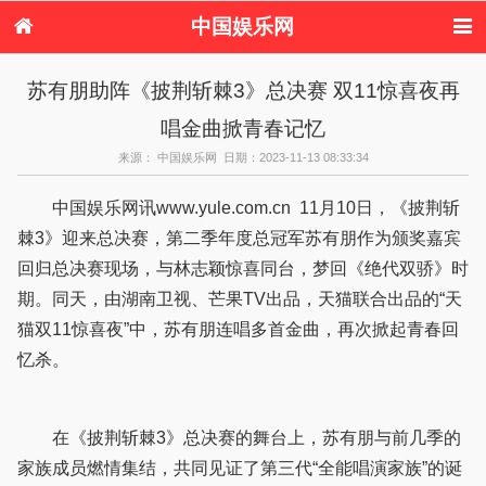
中国娱乐网
首页
新闻
女性
内地娱乐
苏有朋助阵《披荆斩棘3》总决赛 双11惊喜夜再
港台娱乐
日本娱乐
韩国娱乐
欧美娱乐
唱金曲掀青春记忆
体育花边
音乐新闻
影视新闻
内地明星八卦
港台明星八卦
日本韩国明星
欧美明星八卦
娱乐评论
来源： 中国娱乐网 日期：2023-11-13 08:33:34
八卦
中国娱乐网讯www.yule.com.cn 11月10日，《披荆斩
棘3》迎来总决赛，第二季年度总冠军苏有朋作为颁奖嘉宾
回归总决赛现场，与林志颖惊喜同台，梦回《绝代双骄》时
期。同天，由湖南卫视、芒果TV出品，天猫联合出品的“天
猫双11惊喜夜”中，苏有朋连唱多首金曲，再次掀起青春回
忆杀。
在《披荆斩棘3》总决赛的舞台上，苏有朋与前几季的
家族成员燃情集结，共同见证了第三代“全能唱演家族”的诞