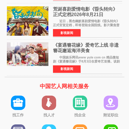
妻子身份参与
荒诞喜剧爱情电影《昏头转向》
正式定档2026年8月21日
近日，黑色幽默喜剧爱情电影《昏头转向》
正式官宣定档，即将登陆全国院线。影片聚焦普
通人的荒诞生活，以戏谑诙谐的镜头语言、反转
影视新闻
不断的剧情，融合爆笑喜剧与细腻爱情元素，打
造出一部接地气
《宴遇簪花缘》爱奇艺上线 非遗
簪花邂逅海洋美食
中国娱乐网讯www yule com cn 精品微短
剧《宴遇簪花缘》于8月3日在爱奇艺首播。该剧
是泉州荣膺世界美食之都后推出的首部美食主题
影视新闻
文旅微短剧，实力派演员孙茜特别出演簪花非遗
传承人，她曾参演
中国艺人网相关服务
找工作
找人才
找企业
附近职位