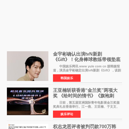
金宇彬确认出演tvN新剧
《Gift》！化身棒球教练带领垫底
球队逆袭
中国娱乐网讯 www yule com cn 据韩媒报
道，演员金宇彬确定出演tvN新剧《Gift》，该剧
预计将于下半年播出，引发观众高度期待。
韩国娱乐
本剧改编自同名网络漫画，讲述一位经历意外事
故后获得特殊
王亚楠斩获香港“金兰奖”两项大
奖 《给时间的情书》《旗袍刺
客》双双获肯定
日前，第五届亚洲国际青年电影展金兰奖颁
奖典礼在香港举行。江一燕、王亚楠、于文文、
李东学等知名演员出席活动。著名演员、导演王
娱乐评论
亚楠凭借音乐故事片《给时间的情书》和院线电
影《旗袍刺客》
权志龙恶评者被判罚款700万韩