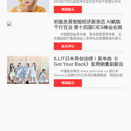
SEVENTEEN成员净汉近日在节目中首度公开出
道前的残酷练习生经历，并提及经纪公司Pledis
韩国娱乐
娱乐，引发广泛关注。 在8月2日播出的日本
TBS综艺节目《周
积极发展智能经济新形态 Al赋能
千行百业 第十四届CIES峰会在南
京盛大召开
中国医院改革先锋、著名医院管理专家、北
京健临医疗集团创始人朱明先生荣膺两项年度大
奖 2026年7月31日，盛夏金陵，长江之畔，
娱乐评论
以重落地·真务实·强链接为主题的2026&lsquo;人
工智能+&rsquo
ILLIT日本再创佳绩！新单曲《I
Got Your Back》首周销量刷新自
身纪录
中国娱乐网讯 www yule com cn 据日本
Oricon公信榜8月5日发布的最新数据，韩国女团
ILLIT在日本发行的第二张单曲《I Got Your
韩国娱乐
Back》首周销量达到71,009张，成功跻身最新一
期周单曲排行