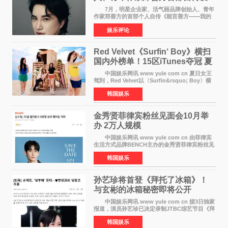
布， 书写跨界创业者的成长答卷
7月，明星企业家、活气丽品牌创始人、青年
作家郑善方的首部个人自传《能言善方——我的
跨界人生》正式发行。这本书以他的人生轨迹为
娱乐评论
脉络，首次完整公开了从逐梦少年到横跨美业、
公益等多领域的
Red Velvet《Surfin‘ Boy》横扫
国内外榜单！15区iTunes夺冠 夏
日女王强势回归
中国娱乐网讯 www yule com cn 夏日女王
驾到，Red Velvet以〈Surfin&rsquo; Boy〉横
扫国内外榜单，获得音乐粉丝的热烈反响。
韩国娱乐
Red Velvet于3日发行了夏日迷你专辑《Velvet
Summer》，
金秀贤菲律宾粉丝见面会10月举
办 2万人规模
中国娱乐网讯 www yule com cn 由菲律宾
生活方式品牌BENCH主办的金秀贤菲律宾粉丝见
面会，将于10月2日在马尼拉SM Mall of
韩国娱乐
Asia（MOA）竞技场举行，预计规模达2万人。
这也是金秀贤自去年陷
孙艺珍将首登《拜托了冰箱》！
与玄彬的冰箱秘密即将公开
中国娱乐网讯 www yule com cn 据3日独家
报道，演员孙艺珍已决定录制JTBC综艺节目《拜
托了冰箱》，目前正在协调具体细节。这是孙艺
韩国娱乐
珍首次公开个人冰箱，也是她婚后首次以玄彬的