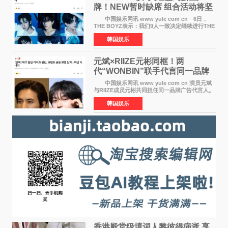
牌！NEW暂时缺席 组合活动将坚
定不移继续
中国娱乐网讯 www yule com cn 6日，
THE BOYZ表示：我们9人一致决定继续进行THE
BOYZ组合活动，并且已经完成了组合团体活动
韩国娱乐
签约。目前正在新生厂牌下进行活动准备。尚未
离开THE BOYZ原所
元斌×RIIZE元彬同框！两
代“WONBIN”联手代言同一品牌
颜值天花板合体
中国娱乐网讯 www yule com cn 演员元斌
与RIIZE成员元彬共同担任同一品牌广告代言人。
6日据独家报道，继演员元斌之后，RIIZE元彬最
韩国娱乐
近也被选为某在线中介平台A公司的共同广告代言
人，两人将作
香港殿堂级填词人黎彼得病逝 享