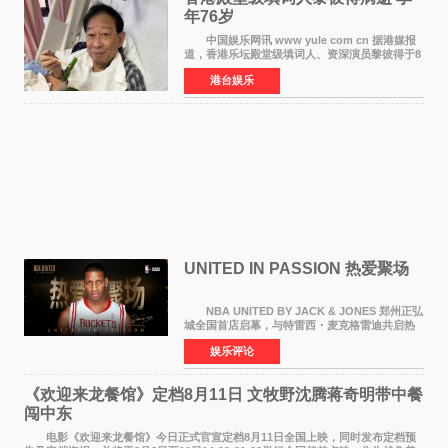
年76岁​
中国娱乐网讯 www yule com cn 据港媒报
道，香港乐坛殿堂级填词人、资深演员黎彼得于8
月5日上午因病离世，终年76岁。好友钟志光透
港台娱乐
露，黎彼得今年3月中风后便卧床休养，身体机能
持续衰退，最
UNITED IN PASSION 热爱聚场
NBA UNITED BY JACK & JONES 郑州正弘
城全国首店启幕，与特雷西・麦克格雷迪共启热
爱 2026 年7 月21 日，
娱乐评论
NBAUNITEDBYJACK&JONES 全国首店，于郑
州正弘城正式启幕。NBA 传奇球星
《欢迎来龙餐馆》定档8月11日 文牧野沈腾蒋奇明带中餐
闯中东
电影《欢迎来龙餐馆》今日正式官宣定档8月11日全国上映，同时发布定档预