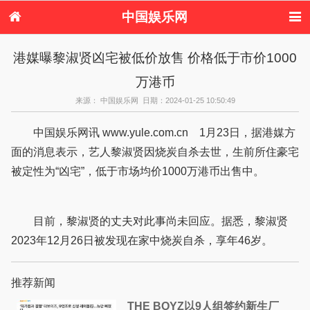
中国娱乐网
首页
新闻
女性
内地娱乐
港媒曝黎淑贤凶宅被低价放售 价格低于市价1000
港台娱乐
日本娱乐
韩国娱乐
欧美娱乐
万港币
体育花边
音乐新闻
影视新闻
内地明星八卦
港台明星八卦
日本韩国明星
欧美明星八卦
娱乐评论
来源： 中国娱乐网 日期：2024-01-25 10:50:49
八卦
中国娱乐网讯 www.yule.com.cn 1月23日，据港媒方
面的消息表示，艺人黎淑贤因烧炭自杀去世，生前所住豪宅
被定性为“凶宅”，低于市场均价1000万港币出售中。
目前，黎淑贤的丈夫对此事尚未回应。据悉，黎淑贤
2023年12月26日被发现在家中烧炭自杀，享年46岁。
推荐新闻
THE BOYZ以9人组签约新生厂