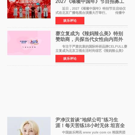
2027《璀璨中国年》节目招募工
作圆满启动
近日，2027《璀璨中国年》特别节目启动仪
式在北京广播电视台演播大厅举行。 传播中
华优秀传统文化，弘扬纯正国风艺术，打造高规
娱乐评论
格、高质感、正能量的文艺盛典，是璀璨中国年
矢志不渝的初心
赛立复成为《辣妈辣么美》特别
赞助商，共探当代女性由内而外
活力美
专注于严肃抗衰的国际科研品牌CELFULL赛
立复成为北京卫视生活时尚综艺《辣妈辣么美》
的特别赞助商,明星辣妈袁咏仪倾情参与，向广大
娱乐评论
都市女性传递健康生活新主张，寄语当代女性在
家庭与自我之间
尹净汉首谈“地狱公司”练习生
涯！每天苦练18小时无休 坦言全
靠成员撑过来
中国娱乐网讯 www yule com cn 韩国男团