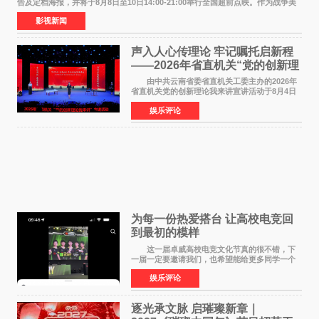
告及定档海报，并将于8月8日至10日14:00-21:00举行全国超前点映。作为战争美
食大片，影片讲述的是中国厨师徐福（沈腾
影视新闻
声入人心传理论 牢记嘱托启新程
——2026年省直机关“党的创新理
论我来讲”宣讲活动圆满落幕
由中共云南省委省直机关工委主办的2026年
省直机关党的创新理论我来讲宣讲活动于8月4日
至5日在昆明举办。活动以 "牢记嘱托 感恩奋进
娱乐评论
开创云南发展新局面 "为主题，坚持以新时代中国
特色社会主义
为每一份热爱搭台 让高校电竞回
到最初的模样
这一届卓威高校电竞文化节真的很不错，下
一届一定要邀请我们，也希望能给更多同学一个
来到现场的机会。 2026卓威高校电竞文化节
娱乐评论
已经落下帷幕，在活动结束后，仍有不少高校电
竞社负责人和现
逐光承文脉 启璀璨新章｜