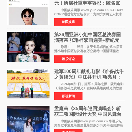
元！所属社重申零容忍：匿名账
号也难逃刑责
中国娱乐网讯 www yule com cn GALAXY
CORP通过官方立场表示：为保护所属艺人权志
龙的名誉和权益，将持续对网络上发生的名誉损
韩国娱乐
害、散布虚假事实、侮辱、恶意诽谤等行为采取
法律应对措施。
第36届亚洲小姐中国区总决赛圆
满落幕 张琳梓擘画选美+新纪元
导语： 近日，备受业界瞩目的第36届亚
洲小姐中国区总决赛在万众期待中圆满璀璨收
官。整场盛典汇聚万千芳华，不仅完成了新一届
娱乐评论
美丽代言人的加冕选拔，更在行业发展层面带来
颠覆性突破。活动
建军100周年献礼电影《准备战斗
之黄继光》中江县开机 项亮月：
以光影为笔，书写英雄赞歌
2026年8月1日，建军99周年之际，院线电影
《准备战斗之黄继光》在特级英雄黄继光的故里
——四川省德阳市中江县黄继光出生地正式开
影视新闻
机。本片出品人、总制片人项亮月主持开机仪
式，&zwnj;特级英雄
孟庭苇《35周年巡回演唱会》斩
获三项国际设计大奖 中国风舞台
美学获全球认可
中国娱乐网讯www yule com cn 华语乐坛
知名歌手孟庭苇孟里花落知多少35周年巡回演唱
会再传喜讯。该演唱会先后荣获美国MUSE