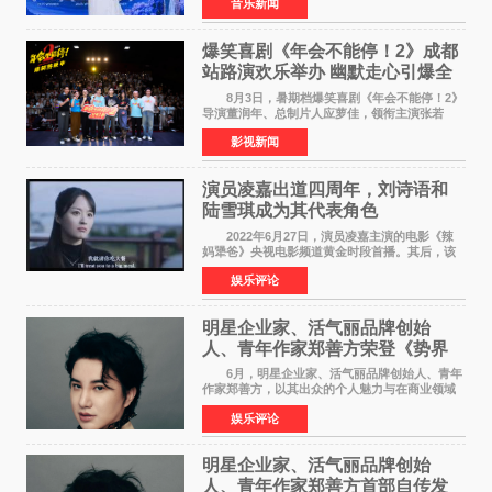
音乐新闻
Creative Awards白金奖（Platinum Winner）、
英国London Design
爆笑喜剧《年会不能停！2》成都
站路演欢乐举办 幽默走心引爆全
场共鸣
8月3日，暑期档爆笑喜剧《年会不能停！2》
导演董润年、总制片人应萝佳，领衔主演张若
昀、白客，惊喜出演庄达菲，特别主演孙艺洲，
影视新闻
特别出演田雨，友情出演欧阳奋强出席成都路
演，与观众近距离互
演员凌嘉出道四周年，刘诗语和
陆雪琪成为其代表角色
2022年6月27日，演员凌嘉主演的电影《辣
妈犟爸》央视电影频道黄金时段首播。其后，该
电影在央视电影频道多次复播（2022年8月10
娱乐评论
日，2022年9月30日，2023年7月17日，2025年7
月14日）。除了多次复
明星企业家、活气丽品牌创始
人、青年作家郑善方荣登《势界
POWERCIRCLES》6月刊
6月，明星企业家、活气丽品牌创始人、青年
作家郑善方，以其出众的个人魅力与在商业领域
的卓越建树，成功登上《势界
娱乐评论
POWERCIRCLES》，展现了他在时尚与商业领
域的双重影响力。 明星企业家、青
明星企业家、活气丽品牌创始
人、青年作家郑善方首部自传发