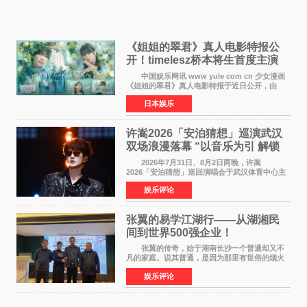
《姐姐的翠君》真人电影特报公
开！timelesz桥本将生首度主演
12月4日上映
中国娱乐网讯 www yule com cn 少女漫画
《姐姐的翠君》真人电影特报于近日公开，由
timelesz成员桥本将生担任主演，这也是他首次
日本娱乐
担任电影主演，引发高度关注。 女高中生咲
苗翠（中岛瑠菜
许嵩2026「安泊猜想」巡演武汉
双场浪漫落幕 “以音乐为引 解锁
江城记忆”
2026年7月31日、8月2日两晚，许嵩
2026「安泊猜想」巡回演唱会于武汉体育中心主
体育场盛大开唱。许嵩与数万歌迷在此相聚，从
娱乐评论
浪漫惬意的舞台设计到充满诚意与惊喜的现场互
动，共同开启了一场关于
张翼的易学江湖行——从湖湘民
间到世界500强企业！
张翼的传奇，始于湖南长沙一个普通却又不
凡的家庭。说其普通，是因为那里有世俗的烟火
气；说其不凡，是因为家中有一位洞悉天地玄机
娱乐评论
的长者——他的爷爷。作为当地的风水师，爷爷
是张翼走进易学