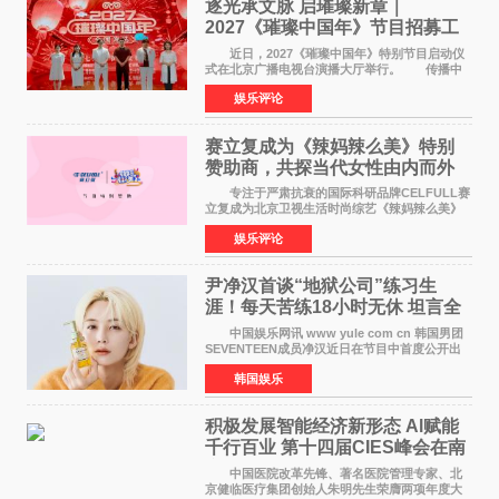
逐光承文脉 启璀璨新章｜
2027《璀璨中国年》节目招募工
作圆满启动
近日，2027《璀璨中国年》特别节目启动仪
式在北京广播电视台演播大厅举行。 传播中
华优秀传统文化，弘扬纯正国风艺术，打造高规
娱乐评论
格、高质感、正能量的文艺盛典，是璀璨中国年
矢志不渝的初心
赛立复成为《辣妈辣么美》特别
赞助商，共探当代女性由内而外
活力美
专注于严肃抗衰的国际科研品牌CELFULL赛
立复成为北京卫视生活时尚综艺《辣妈辣么美》
的特别赞助商,明星辣妈袁咏仪倾情参与，向广大
娱乐评论
都市女性传递健康生活新主张，寄语当代女性在
家庭与自我之间
尹净汉首谈“地狱公司”练习生
涯！每天苦练18小时无休 坦言全
靠成员撑过来
中国娱乐网讯 www yule com cn 韩国男团
SEVENTEEN成员净汉近日在节目中首度公开出
道前的残酷练习生经历，并提及经纪公司Pledis
韩国娱乐
娱乐，引发广泛关注。 在8月2日播出的日本
TBS综艺节目《周
积极发展智能经济新形态 Al赋能
千行百业 第十四届CIES峰会在南
京盛大召开
中国医院改革先锋、著名医院管理专家、北
京健临医疗集团创始人朱明先生荣膺两项年度大