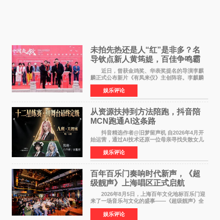
未拍先热还是人“红”是非多？名
导钦点新人黄筠媞，百佳争鸣霸
气回应
近日，曾获金鸡奖、华表奖提名的导演李麒
麟正式公布新片《有凤来仪》主创阵容。李麒麟
早年凭电影《华容道》获得金鸡奖、华表奖提
娱乐评论
名，此后长期参与国内外电影制作，其担任制片
人参与的作品亦曾
从资源扶持到方法陪跑，抖音陪
MCN跑通AI这条路
抖音精选作者@旧梦留声机 自2026年4月开
始运营，通过AI技术还原一位母亲寻找失散女儿
的故事，凭借强情感表达获得大量用户关注，发
娱乐评论
布仅21小时便获得超1亿曝光、超1000万互动。
此后，账号持续沿
百年百乐门奏响时代新声，《超
级靓声》上海唱区正式启航
2026年8月5日，上海百年文化地标百乐门迎
来了一场音乐与文化的盛事——《超级靓声》全
国励志音乐公益节目上海唱区新闻发布会暨启动
娱乐评论
仪式在此隆重举行。各界领导、嘉宾与媒体朋友