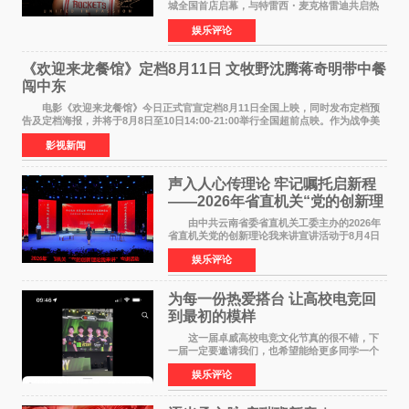
城全国首店启幕，与特雷西・麦克格雷迪共启热
爱 2026 年7 月21 日，
娱乐评论
NBAUNITEDBYJACK&JONES 全国首店，于郑
州正弘城正式启幕。NBA 传奇球星
《欢迎来龙餐馆》定档8月11日 文牧野沈腾蒋奇明带中餐
闯中东
电影《欢迎来龙餐馆》今日正式官宣定档8月11日全国上映，同时发布定档预
告及定档海报，并将于8月8日至10日14:00-21:00举行全国超前点映。作为战争美
食大片，影片讲述的是中国厨师徐福（沈腾
影视新闻
声入人心传理论 牢记嘱托启新程
——2026年省直机关“党的创新理
论我来讲”宣讲活动圆满落幕
由中共云南省委省直机关工委主办的2026年
省直机关党的创新理论我来讲宣讲活动于8月4日
至5日在昆明举办。活动以 "牢记嘱托 感恩奋进
娱乐评论
开创云南发展新局面 "为主题，坚持以新时代中国
特色社会主义
为每一份热爱搭台 让高校电竞回
到最初的模样
这一届卓威高校电竞文化节真的很不错，下
一届一定要邀请我们，也希望能给更多同学一个
来到现场的机会。 2026卓威高校电竞文化节
娱乐评论
已经落下帷幕，在活动结束后，仍有不少高校电
竞社负责人和现