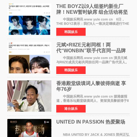
THE BOYZ以9人组签约新生厂
牌！NEW暂时缺席 组合活动将坚
定不移继续
中国娱乐网讯 www yule com cn 6日，
THE BOYZ表示：我们9人一致决定继续进行THE
BOYZ组合活动，并且已经完成了组合团体活动
韩国娱乐
签约。目前正在新生厂牌下进行活动准备。尚未
离开THE BOYZ原所
元斌×RIIZE元彬同框！两
代“WONBIN”联手代言同一品牌
颜值天花板合体
中国娱乐网讯 www yule com cn 演员元斌
与RIIZE成员元彬共同担任同一品牌广告代言人。
6日据独家报道，继演员元斌之后，RIIZE元彬最
韩国娱乐
近也被选为某在线中介平台A公司的共同广告代言
人，两人将作
香港殿堂级填词人黎彼得病逝 享
年76岁​
中国娱乐网讯 www yule com cn 据港媒报
道，香港乐坛殿堂级填词人、资深演员黎彼得于8
月5日上午因病离世，终年76岁。好友钟志光透
港台娱乐
露，黎彼得今年3月中风后便卧床休养，身体机能
持续衰退，最
UNITED IN PASSION 热爱聚场
NBA UNITED BY JACK & JONES 郑州正弘