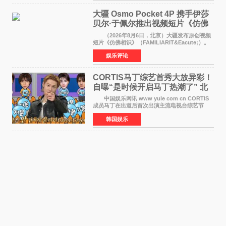
大疆 Osmo Pocket 4P 携手伊莎
贝尔·于佩尔推出视频短片《仿佛
相识》
（2026年8月6日，北京）大疆发布原创视频
短片《仿佛相识》（FAMILIARIT&Eacute;）。
视频短片由戛纳国际电影节最佳女演员伊莎贝尔·
娱乐评论
于佩尔（Isabelle Huppert）主演，全程使用大
疆首款双主摄口
CORTIS马丁综艺首秀大放异彩！
自曝“是时候开启马丁热潮了” 北
美巡演火热进行中
中国娱乐网讯 www yule com cn CORTIS
成员马丁在出道后首次出演主流电视台综艺节
目，展现了多才多艺的魅力。 马丁出演了5日
韩国娱乐
播出的MBC《Radio Star》Fashion与Passion
之间，I&lsquo;m