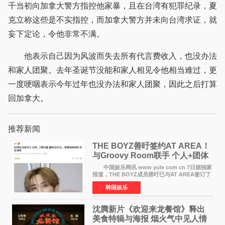
千当初向加拿大警方指控他家暴，且在台湾有犯罪纪录，夏
克立称这些是不实指控，而加拿大警方并未向台湾求证，就
妄下定论，令他非常不满。
他表示自己因为风波而失去所有代言费收入，也没办法
和家人团聚。去年圣诞节没能和家人相见令他相当难过，更
一度哽咽表示今年过年也没办法和家人团聚，因此之后打算
回加拿大。
推荐新闻
THE BOYZ善旴签约AT AREA！
与Groovy Room联手 个人+团体
活动并行
中国娱乐网讯 www yule com cn 7日据独家
报道，THE BOYZ成员善旴已与AT AREA签订了
专属合约。AT AREA是由知名制作人组合
韩国娱乐
Groovy Room创立的hip-hop厂牌，旗下拥有多
位实力派音乐人，在韩
沈腾新片《欢迎来龙餐馆》释出
美食特辑与海报 烟火气中见人情