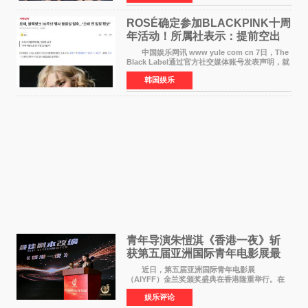
未为组合出道十周年做
ROSÉ确定参加BLACKPINK十周
年活动！所属社表示：提前空出
了时间
中国娱乐网讯 www yule com cn 7日，The
Black Label通过官方社交媒体账号发表声明，就
近期网络上关于ROS&Eacute;个人行程及是否参
韩国娱乐
加BLACKPINK出道纪念活动的种种猜测作出正
式回应。 Th
青年导演朱愷淇《香港一夜》斩
获第五届亚洲国际青年电影展最
佳剧本改编奖
近日，第五届亚洲国际青年电影展
（AIYFF）金兰奖颁奖盛典在香港隆重举行。在
这场汇聚数百位海内外电影人、文化界人士及媒
娱乐评论
体代表的亚洲青年影视盛会上，香港本土电影
《香港一夜》（Dawn in Ho