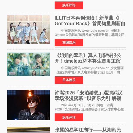
奖 2026年7月31日，盛夏金陵，长江之畔，
娱乐评论
以重落地·真务实·强链接为主题的2026&lsquo;人
工智能+&rsquo
ILLIT日本再创佳绩！新单曲《I
Got Your Back》首周销量刷新自
身纪录
中国娱乐网讯 www yule com cn 据日本
Oricon公信榜8月5日发布的最新数据，韩国女团
ILLIT在日本发行的第二张单曲《I Got Your
韩国娱乐
Back》首周销量达到71,009张，成功跻身最新一
期周单曲排行
《姐姐的翠君》真人电影特报公
开！timelesz桥本将生首度主演
12月4日上映
中国娱乐网讯 www yule com cn 少女漫画
《姐姐的翠君》真人电影特报于近日公开，由
timelesz成员桥本将生担任主演，这也是他首次
日本娱乐
担任电影主演，引发高度关注。 女高中生咲
苗翠（中岛瑠菜
许嵩2026「安泊猜想」巡演武汉
双场浪漫落幕 “以音乐为引 解锁
江城记忆”
2026年7月31日、8月2日两晚，许嵩
2026「安泊猜想」巡回演唱会于武汉体育中心主
体育场盛大开唱。许嵩与数万歌迷在此相聚，从
娱乐评论
浪漫惬意的舞台设计到充满诚意与惊喜的现场互
动，共同开启了一场关于
张翼的易学江湖行——从湖湘民