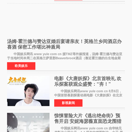
齐聚一堂，共同
汤姆·霍兰德与赞达亚婚后宴请亲友！英格兰乡间酒店办
喜酒 保密工作堪比神盾局
中国娱乐网讯 www yule com cn 据TMZ等外媒报道，汤姆·霍兰德与赞达亚
于当地时间本周二在英格兰萨里郡Beaverbrook酒店（靠近霍兰德的出生地金斯
顿）举办婚宴，邀请家人与朋友们喝喜酒，庆祝
欧美娱乐
电影《大唐妖探》北京首映礼 欢
乐探案获观众盛赞：“夯！”
中国娱乐网讯www yule com cn 8月6日，
中国首部喜剧探案动画电影《大唐妖探》在北京
举办电影首映礼。导演程腾、联合导演黄珉、总
影视新闻
制片人曹紫建、制片人李莹莹，配音导演张喆，
对白指导程寅，领
惊悚冒险大片《逃出绝命街》预
售开启 安妮海瑟薇直面恐龙围猎
中国娱乐网讯www yule com cn 由华纳兄