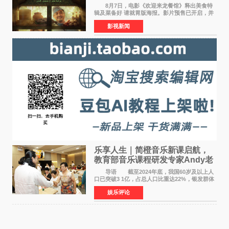
温暖
8月7日，电影《欢迎来龙餐馆》释出美食特
辑及菜备好 请就胃版海报。影片预售已开启，并
将于8月8日至10日14:00-21:00举行全国超前点
影视新闻
映。电影《欢迎来龙餐馆》作为战争美食喜剧大
片，讲述了中国
乐享人生｜简橙音乐新课启航，
教育部音乐课程研发专家Andy老
师重磅入驻领航银龄琴声
导语 截至2024年底，我国60岁及以上人
口已突破3 1亿，占总人口比重达22%，银发群体
的精神文化需求日益凸显。2024年1月，国务院办
娱乐评论
公厅印发《关于发展银发经济增进老年人福祉的
意见》——这是