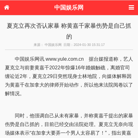
中国娱乐网
首页
新闻
女性
内地娱乐
夏克立再次否认家暴 称黄嘉千家暴伤势是自己抓
港台娱乐
日本娱乐
韩国娱乐
欧美娱乐
的
体育花边
音乐新闻
影视新闻
内地明星八卦
港台明星八卦
日本韩国明星
欧美明星八卦
娱乐评论
来源： 中国娱乐网 日期：2024-01-30 15:31:17
八卦
中国娱乐网讯 www.yule.com.cn 据台媒报道称，艺人
夏克立与前妻黄嘉千2022年惊爆16年婚姻触礁，离婚官司
缠讼近2年，夏克立29日突然现身士林地院，向媒体解释因
为黄嘉千在加拿大的律师开始动作，所以他来法院阅卷以了
解情况。
同时，他强调自己从未有家暴，并称黄嘉千提出的家暴
伤势是自己抓的，目前已经交由法院处理。夏克立无奈向现
场媒体表示“在加拿大要弄一个男人太容易了！”，指出黄嘉