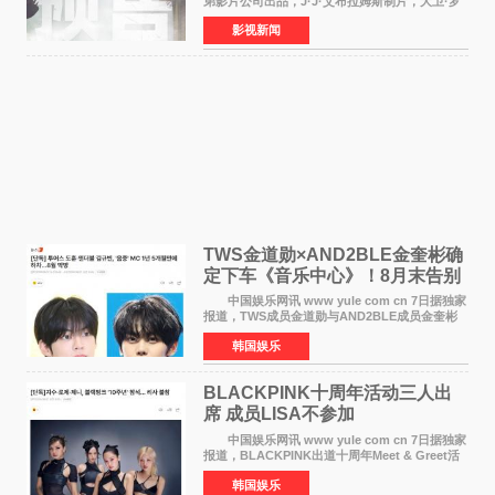
弟影片公司出品，J·J·艾布拉姆斯制片，大卫·罗
伯特·米切尔执导，好莱坞巨星安妮·海瑟薇和伊万
影视新闻
·麦克格雷格领衔主演的2026暑期惊悚冒险大片
《逃出绝
TWS金道勋×AND2BLE金奎彬确
定下车《音乐中心》！8月末告别
MC席位
中国娱乐网讯 www yule com cn 7日据独家
报道，TWS成员金道勋与AND2BLE成员金奎彬
将于8月离开《音乐中心》MC的位置。 金道
韩国娱乐
勋与金奎彬于去年3月与H2H A-NA一起被选为
《音乐中心》MC，约1
BLACKPINK十周年活动三人出
席 成员LISA不参加
中国娱乐网讯 www yule com cn 7日据独家
报道，BLACKPINK出道十周年Meet & Greet活
动将由智秀、ROS&Eacute;、JENNIE出席，
韩国娱乐
LISA将缺席。 此前BLACKPINK所属社YG并