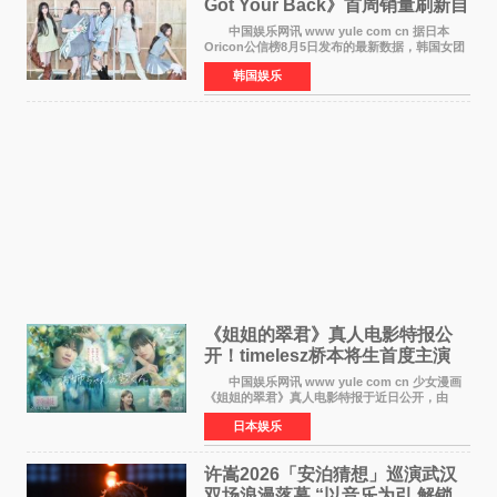
Got Your Back》首周销量刷新自
身纪录
中国娱乐网讯 www yule com cn 据日本
Oricon公信榜8月5日发布的最新数据，韩国女团
ILLIT在日本发行的第二张单曲《I Got Your
韩国娱乐
Back》首周销量达到71,009张，成功跻身最新一
期周单曲排行
《姐姐的翠君》真人电影特报公
开！timelesz桥本将生首度主演
12月4日上映
中国娱乐网讯 www yule com cn 少女漫画
《姐姐的翠君》真人电影特报于近日公开，由
timelesz成员桥本将生担任主演，这也是他首次
日本娱乐
担任电影主演，引发高度关注。 女高中生咲
苗翠（中岛瑠菜
许嵩2026「安泊猜想」巡演武汉
双场浪漫落幕 “以音乐为引 解锁