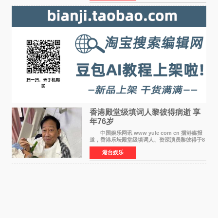
人，两人将作
香港殿堂级填词人黎彼得病逝 享
年76岁​
中国娱乐网讯 www yule com cn 据港媒报
道，香港乐坛殿堂级填词人、资深演员黎彼得于8
月5日上午因病离世，终年76岁。好友钟志光透
港台娱乐
露，黎彼得今年3月中风后便卧床休养，身体机能
持续衰退，最