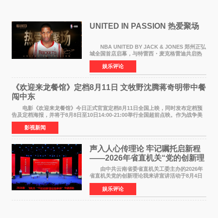
UNITED IN PASSION 热爱聚场
NBA UNITED BY JACK & JONES 郑州正弘
城全国首店启幕，与特雷西・麦克格雷迪共启热
爱 2026 年7 月21 日，
娱乐评论
NBAUNITEDBYJACK&JONES 全国首店，于郑
州正弘城正式启幕。NBA 传奇球星
《欢迎来龙餐馆》定档8月11日 文牧野沈腾蒋奇明带中餐
闯中东
电影《欢迎来龙餐馆》今日正式官宣定档8月11日全国上映，同时发布定档预
告及定档海报，并将于8月8日至10日14:00-21:00举行全国超前点映。作为战争美
食大片，影片讲述的是中国厨师徐福（沈腾
影视新闻
声入人心传理论 牢记嘱托启新程
——2026年省直机关“党的创新理
论我来讲”宣讲活动圆满落幕
由中共云南省委省直机关工委主办的2026年
省直机关党的创新理论我来讲宣讲活动于8月4日
至5日在昆明举办。活动以 "牢记嘱托 感恩奋进
娱乐评论
开创云南发展新局面 "为主题，坚持以新时代中国
特色社会主义