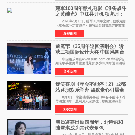
颠覆性突破。活动
建军100周年献礼电影《准备战斗
之黄继光》中江县开机 项亮月：
以光影为笔，书写英雄赞歌
2026年8月1日，建军99周年之际，院线电影
《准备战斗之黄继光》在特级英雄黄继光的故里
——四川省德阳市中江县黄继光出生地正式开
影视新闻
机。本片出品人、总制片人项亮月主持开机仪
式，&zwnj;特级英雄
孟庭苇《35周年巡回演唱会》斩
获三项国际设计大奖 中国风舞台
美学获全球认可
中国娱乐网讯www yule com cn 华语乐坛
知名歌手孟庭苇孟里花落知多少35周年巡回演唱
会再传喜讯。该演唱会先后荣获美国MUSE
音乐新闻
Creative Awards白金奖（Platinum Winner）、
英国London Design
爆笑喜剧《年会不能停！2》成都
站路演欢乐举办 幽默走心引爆全
场共鸣
8月3日，暑期档爆笑喜剧《年会不能停！2》
导演董润年、总制片人应萝佳，领衔主演张若
昀、白客，惊喜出演庄达菲，特别主演孙艺洲，
影视新闻
特别出演田雨，友情出演欧阳奋强出席成都路
演，与观众近距离互
演员凌嘉出道四周年，刘诗语和
陆雪琪成为其代表角色
2022年6月27日，演员凌嘉主演的电影《辣