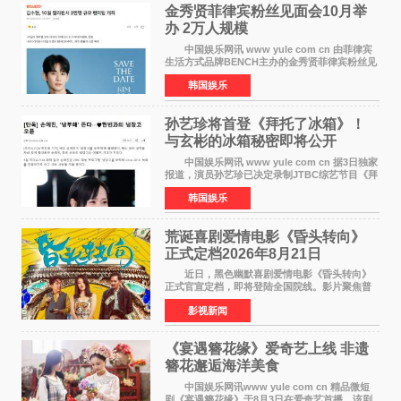
金秀贤菲律宾粉丝见面会10月举
办 2万人规模
中国娱乐网讯 www yule com cn 由菲律宾
生活方式品牌BENCH主办的金秀贤菲律宾粉丝见
面会，将于10月2日在马尼拉SM Mall of
韩国娱乐
Asia（MOA）竞技场举行，预计规模达2万人。
这也是金秀贤自去年陷
孙艺珍将首登《拜托了冰箱》！
与玄彬的冰箱秘密即将公开
中国娱乐网讯 www yule com cn 据3日独家
报道，演员孙艺珍已决定录制JTBC综艺节目《拜
托了冰箱》，目前正在协调具体细节。这是孙艺
韩国娱乐
珍首次公开个人冰箱，也是她婚后首次以玄彬的
妻子身份参与
荒诞喜剧爱情电影《昏头转向》
正式定档2026年8月21日
近日，黑色幽默喜剧爱情电影《昏头转向》
正式官宣定档，即将登陆全国院线。影片聚焦普
通人的荒诞生活，以戏谑诙谐的镜头语言、反转
影视新闻
不断的剧情，融合爆笑喜剧与细腻爱情元素，打
造出一部接地气
《宴遇簪花缘》爱奇艺上线 非遗
簪花邂逅海洋美食
中国娱乐网讯www yule com cn 精品微短
剧《宴遇簪花缘》于8月3日在爱奇艺首播。该剧