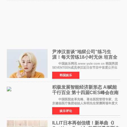
尹净汉首谈“地狱公司”练习生
涯！每天苦练18小时无休 坦言全
靠成员撑过来
中国娱乐网讯 www yule com cn 韩国男团
SEVENTEEN成员净汉近日在节目中首度公开出
道前的残酷练习生经历，并提及经纪公司Pledis
韩国娱乐
娱乐，引发广泛关注。 在8月2日播出的日本
TBS综艺节目《周
积极发展智能经济新形态 Al赋能
千行百业 第十四届CIES峰会在南
京盛大召开
中国医院改革先锋、著名医院管理专家、北
京健临医疗集团创始人朱明先生荣膺两项年度大
奖 2026年7月31日，盛夏金陵，长江之畔，
娱乐评论
以重落地·真务实·强链接为主题的2026&lsquo;人
工智能+&rsquo
ILLIT日本再创佳绩！新单曲《I