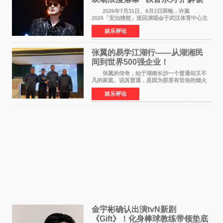
江城记忆”
2026年7月31日、8月2日两晚，许嵩
2026「安泊猜想」巡回演唱会于武汉体育中心主
体育场盛大开唱。许嵩与数万歌迷在此相聚，从
娱乐评论
浪漫惬意的舞台设计到充满诚意与惊喜的现场互
动，共同开启了一场关于
张翼的易学江湖行——从湖湘民
间到世界500强企业！
张翼的传奇，始于湖南长沙一个普通却又不
凡的家庭。说其普通，是因为那里有世俗的烟火
气；说其不凡，是因为家中有一位洞悉天地玄机
娱乐评论
的长者——他的爷爷。作为当地的风水师，爷爷
是张翼走进易学
金宇彬确认出演tvN新剧
《Gift》！化身棒球教练带领垫底