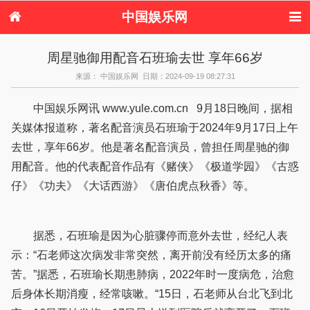
中国娱乐网
首页
新闻
女性
内地娱乐
周星驰御用配音石班瑜去世 享年66岁
港台娱乐
日本娱乐
韩国娱乐
欧美娱乐
来源： 中国娱乐网 日期：2024-09-19 08:27:31
体育花边
音乐新闻
影视新闻
内地明星八卦
港台明星八卦
日本韩国明星
欧美明星八卦
娱乐评论
中国娱乐网讯 www.yule.com.cn 9月18日晚间，据相
八卦
关媒体报道称，著名配音演员石班瑜于2024年9月17日上午
去世，享年66岁。他是著名配音演员，曾担任周星驰的御
用配音。他的代表配音作品有《赌侠》《极道学园》《古惑
仔》《功夫》《大话西游》《唐伯虎点秋香》等。
据悉，石班瑜是因为心脏骤停而意外去世，经纪人表
示：“石老师这次病发非常突然，离开前没有经历太多的痛
苦。”据悉，石班瑜长期患肺病，2022年时一度病危，治愈
后身体长期消瘦，经常咳嗽。“15日，石老师从台北飞到北