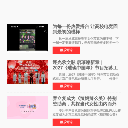
为每一份热爱搭台 让高校电竞回
到最初的模样
这一届卓威高校电竞文化节真的很不错，下
一届一定要邀请我们，也希望能给更多同学一个
来到现场的机会。 2026卓威高校电竞文化节
娱乐评论
已经落下帷幕，在活动结束后，仍有不少高校电
竞社负责人和现
逐光承文脉 启璀璨新章｜
2027《璀璨中国年》节目招募工
作圆满启动
近日，2027《璀璨中国年》特别节目启动仪
式在北京广播电视台演播大厅举行。 传播中
华优秀传统文化，弘扬纯正国风艺术，打造高规
娱乐评论
格、高质感、正能量的文艺盛典，是璀璨中国年
矢志不渝的初心
赛立复成为《辣妈辣么美》特别
赞助商，共探当代女性由内而外
活力美
专注于严肃抗衰的国际科研品牌CELFULL赛
立复成为北京卫视生活时尚综艺《辣妈辣么美》
的特别赞助商,明星辣妈袁咏仪倾情参与，向广大
娱乐评论
都市女性传递健康生活新主张，寄语当代女性在
家庭与自我之间