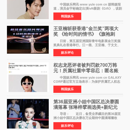
球队逆袭
中国娱乐网讯 www yule com cn 据韩媒报
道，演员金宇彬确定出演tvN新剧《Gift》，该剧
预计将于下半年播出，引发观众高度期待。
韩国娱乐
本剧改编自同名网络漫画，讲述一位经历意外事
故后获得特殊
王亚楠斩获香港“金兰奖”两项大
奖 《给时间的情书》《旗袍刺
客》双双获肯定
日前，第五届亚洲国际青年电影展金兰奖颁
奖典礼在香港举行。江一燕、王亚楠、于文文、
李东学等知名演员出席活动。著名演员、导演王
娱乐评论
亚楠凭借音乐故事片《给时间的情书》和院线电
影《旗袍刺客》
权志龙恶评者被判罚款700万韩
元！所属社重申零容忍：匿名账
号也难逃刑责
中国娱乐网讯 www yule com cn GALAXY
CORP通过官方立场表示：为保护所属艺人权志
龙的名誉和权益，将持续对网络上发生的名誉损
韩国娱乐
害、散布虚假事实、侮辱、恶意诽谤等行为采取
法律应对措施。
第36届亚洲小姐中国区总决赛圆
满落幕 张琳梓擘画选美+新纪元
导语： 近日，备受业界瞩目的第36届亚
洲小姐中国区总决赛在万众期待中圆满璀璨收
官。整场盛典汇聚万千芳华，不仅完成了新一届
娱乐评论
美丽代言人的加冕选拔，更在行业发展层面带来