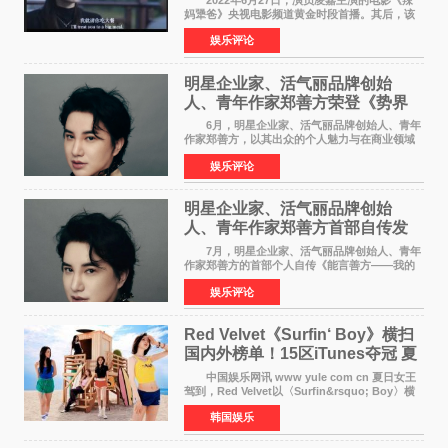
妈犟爸》央视电影频道黄金时段首播。其后，该
电影在央视电影频道多次复播（2022年8月10
娱乐评论
日，2022年9月30日，2023年7月17日，2025年7
月14日）。除了多次复
明星企业家、活气丽品牌创始
人、青年作家郑善方荣登《势界
POWERCIRCLES》6月刊
6月，明星企业家、活气丽品牌创始人、青年
作家郑善方，以其出众的个人魅力与在商业领域
的卓越建树，成功登上《势界
娱乐评论
POWERCIRCLES》，展现了他在时尚与商业领
域的双重影响力。 明星企业家、青
明星企业家、活气丽品牌创始
人、青年作家郑善方首部自传发
布， 书写跨界创业者的成长答卷
7月，明星企业家、活气丽品牌创始人、青年
作家郑善方的首部个人自传《能言善方——我的
跨界人生》正式发行。这本书以他的人生轨迹为
娱乐评论
脉络，首次完整公开了从逐梦少年到横跨美业、
公益等多领域的
Red Velvet《Surfin‘ Boy》横扫
国内外榜单！15区iTunes夺冠 夏
日女王强势回归
中国娱乐网讯 www yule com cn 夏日女王
驾到，Red Velvet以〈Surfin&rsquo; Boy〉横
扫国内外榜单，获得音乐粉丝的热烈反响。
韩国娱乐
Red Velvet于3日发行了夏日迷你专辑《Velvet
Summer》，