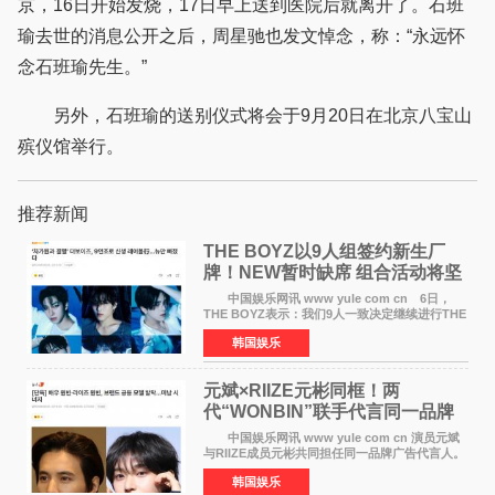
京，16日开始发烧，17日早上送到医院后就离开了。石班
瑜去世的消息公开之后，周星驰也发文悼念，称：“永远怀
念石班瑜先生。”
另外，石班瑜的送别仪式将会于9月20日在北京八宝山
殡仪馆举行。
推荐新闻
THE BOYZ以9人组签约新生厂
牌！NEW暂时缺席 组合活动将坚
定不移继续
中国娱乐网讯 www yule com cn 6日，
THE BOYZ表示：我们9人一致决定继续进行THE
BOYZ组合活动，并且已经完成了组合团体活动
韩国娱乐
签约。目前正在新生厂牌下进行活动准备。尚未
离开THE BOYZ原所
元斌×RIIZE元彬同框！两
代“WONBIN”联手代言同一品牌
颜值天花板合体
中国娱乐网讯 www yule com cn 演员元斌
与RIIZE成员元彬共同担任同一品牌广告代言人。
6日据独家报道，继演员元斌之后，RIIZE元彬最
韩国娱乐
近也被选为某在线中介平台A公司的共同广告代言